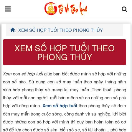
XEM SỐ HỢP TUỔI THEO PHONG THỦY
Trang chủ
XEM SỐ HỢP TUỔI THEO
Tử Vi Đẩu Số
PHONG THỦY
Tử Vi 12 Con Giáp
Xem
con
số hợp tuổi
giúp bạn biết được mình sẽ hợp với những
Phong thủy
con
số
nào. Sử dụng con
số
may mắn theo ngày tháng năm
sinh hợp phong thủy sẽ mang lại may mắn. Theo thuật phong
Kinh Dịch
thủy với mỗi con người, mỗi bản mệnh sẽ có những con số phù
hợp với riêng mình.
Xem số hợp tuổi
theo phong thủy sẽ đem
Văn Hoa Tâm linh
đến may mắn trong cuộc sống, công danh và sự nghiệp, khi biết
Xem ngày
được những con số hợp với mình thì quý bạn hoàn toàn có cơ
sở để lựa chọn được số sim, biển số xe, số tài khoản... phù hợp