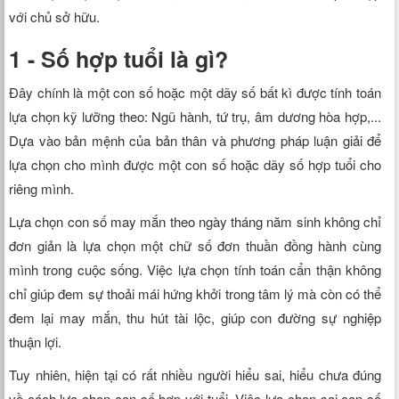
Xem tuổi
với chủ sở hữu.
1 - Số hợp tuổi là gì?
Xem bói
Đây chính là một con số hoặc một dãy số bất kì được tính toán
Tướng số
lựa chọn kỹ lưỡng theo: Ngũ hành, tứ trụ, âm dương hòa hợp,...
Dựa vào bản mệnh của bản thân và phương pháp luận giải để
Cung hoàng đạo
lựa chọn cho mình được một con số hoặc dãy số hợp tuổi cho
riêng mình.
Lựa chọn con số may mắn theo ngày tháng năm sinh không chỉ
đơn giản là lựa chọn một chữ số đơn thuần đồng hành cùng
mình trong cuộc sống. Việc lựa chọn tính toán cẩn thận không
chỉ giúp đem sự thoải mái hứng khởi trong tâm lý mà còn có thể
đem lại may mắn, thu hút tài lộc, giúp con đường sự nghiệp
thuận lợi.
Tuy nhiên, hiện tại có rất nhiều người hiểu sai, hiểu chưa đúng
về cách lựa chọn con số hợp với tuổi. Việc lựa chọn sai con số