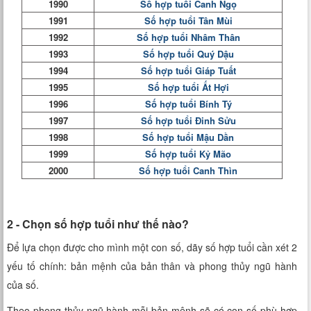
1990
Số hợp tuổi Canh Ngọ
1991
Số hợp tuổi Tân Mùi
1992
Số hợp tuổi Nhâm Thân
1993
Số hợp tuổi Quý Dậu
1994
Số hợp tuổi Giáp Tuất
1995
Số hợp tuổi Ất Hợi
1996
Số hợp tuổi Bính Tý
1997
Số hợp tuổi Đinh Sửu
1998
Số hợp tuổi Mậu Dần
1999
Số hợp tuổi Kỷ Mão
2000
Số hợp tuổi Canh Thìn
2 - Chọn số hợp tuổi như thế nào?
Để lựa chọn được cho mình một con số, dãy số hợp tuổi cần xét 2
yếu tố chính: bản mệnh của bản thân và phong thủy ngũ hành
của số.
Theo phong thủy ngũ hành mỗi bản mệnh sẽ có con số phù hợp