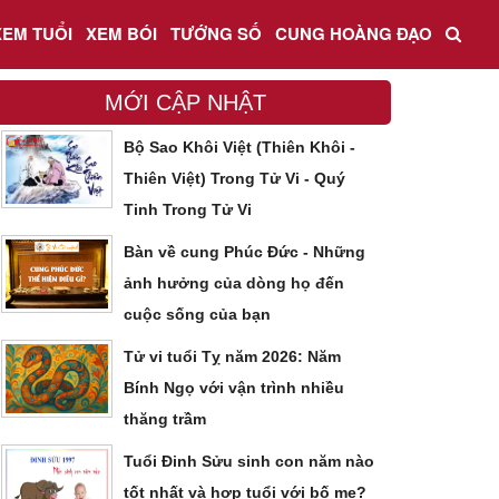
XEM TUỔI
XEM BÓI
TƯỚNG SỐ
CUNG HOÀNG ĐẠO
MỚI CẬP NHẬT
Bộ Sao Khôi Việt (Thiên Khôi -
Thiên Việt) Trong Tử Vi - Quý
Tinh Trong Tử Vi
Bàn về cung Phúc Đức - Những
ảnh hưởng của dòng họ đến
cuộc sống của bạn
Tử vi tuổi Tỵ năm 2026: Năm
Bính Ngọ với vận trình nhiều
thăng trầm
Tuổi Đinh Sửu sinh con năm nào
tốt nhất và hợp tuổi với bố mẹ?