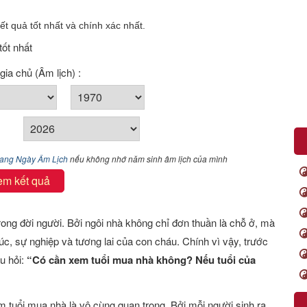
t quả tốt nhất và chính xác nhất.
tốt nhất
gia chủ (Âm lịch) :
Sang Ngày Âm Lịch
nếu không nhớ năm sinh âm lịch của mình
em kết quả
rong đời người. Bởi ngôi nhà không chỉ đơn thuần là chỗ ở, mà
phúc, sự nghiệp và tương lai của con cháu. Chính vì vậy, trước
u hỏi:
“Có cần xem tuổi mua nhà không? Nếu tuổi của
 tuổi mua nhà là vô cùng quan trọng. Bởi mỗi người sinh ra