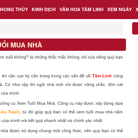
PHONG THỦY
KINH DỊCH
VĂN HOA TÂM LINH
XEM NGÀY
UỔI MUA NHÀ
m tuổi không? là những thắc mắc không chỉ của riêng quý bạn
thì cần cực kỳ cẩn trọng trong các vấn đề về
Tâm Linh
cũng
hà. Có như vậy thì ngôi nhà mới với được vững chắc, đón cát
à của mình.
n công cụ Xem Tuổi Mua Nhà. Công cụ này được xây dựng dựa
ửu Trạch
, từ đó giúp quý bạn có thể xem tuổi mua nhà năm
của mình với kết quả nhanh nhất và chính xác nhất.
a nhà được sử dụng chung một công thức, nên quý bạn có thể