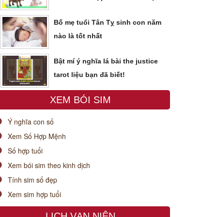
Bố mẹ tuổi Tân Tỵ sinh con năm
nào là tốt nhất
Bật mí ý nghĩa lá bài the justice
tarot liệu bạn đã biết!
XEM BÓI SIM
Ý nghĩa con số
Xem Số Hợp Mệnh
Số hợp tuổi
Xem bói sim theo kinh dịch
Tính sim số đẹp
Xem sim hợp tuổi
LỊCH VẠN NIÊN