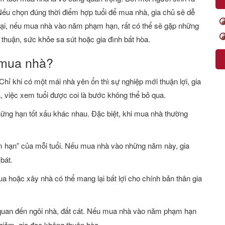
ếu chọn đúng thời điểm hợp tuổi để mua nhà, gia chủ sẽ dễ
 lại, nếu mua nhà vào năm phạm hạn, rất có thể sẽ gặp những
 thuận, sức khỏe sa sút hoặc gia đình bất hòa.
i mua nhà?
Chỉ khi có một mái nhà yên ổn thì sự nghiệp mới thuận lợi, gia
 việc xem tuổi được coi là bước không thể bỏ qua.
hững hạn tốt xấu khác nhau. Đặc biệt, khi mua nhà thường
năm hạn” của mỗi tuổi. Nếu mua nhà vào những năm này, gia
 bát.
a hoặc xây nhà có thể mang lại bất lợi cho chính bản thân gia
n quan đến ngôi nhà, đất cát. Nếu mua nhà vào năm phạm hạn
 giảm, gia đạo không thuận hòa.