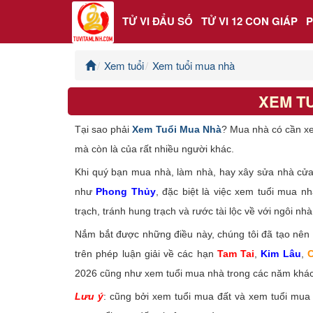
TỬ VI ĐẨU SỐ
TỬ VI 12 CON GIÁP
Xem tuổi
Xem tuổi mua nhà
Trang chủ
XEM T
Tử Vi Đẩu Số
Tại sao phải
Xem Tuổi Mua Nhà
? Mua nhà có cần xe
Tử Vi 12 Con Giáp
mà còn là của rất nhiều người khác.
Khi quý bạn mua nhà, làm nhà, hay xây sửa nhà cửa 
Phong thủy
như
Phong Thủy
, đặc biệt là việc xem tuổi mua n
trạch, tránh hung trạch và rước tài lộc về với ngôi nh
Kinh Dịch
Nắm bắt được những điều này, chúng tôi đã tạo nê
Văn Hoa Tâm linh
trên phép luận giải về các hạn
Tam Tai
,
Kim Lâu
,
C
2026 cũng như xem tuổi mua nhà trong các năm khác 
Xem ngày
Lưu ý
: cũng bởi xem tuổi mua đất và xem tuổi mu