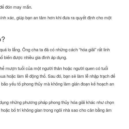
à để đón may mắn.
hính xác, giúp bạn an tâm hơn khi đưa ra quyết định cho một
o?
á lo lắng. Ông cha ta đã có những cách “hóa giải” rất linh
ổ biến được nhiều gia đình áp dụng.
thể mượn tuổi của một người thân hoặc người quen có tuổi
a hoặc làm lễ động thổ. Sau đó, bạn sẽ làm lễ nhập trạch để
 bảo yếu tố phong thủy mà không làm gián đoạn kế hoạch an
áp dụng những phương pháp phong thủy hóa giải khác như chọn
n, hoặc bố trí không gian trong ngôi nhà sao cho cân bằng âm