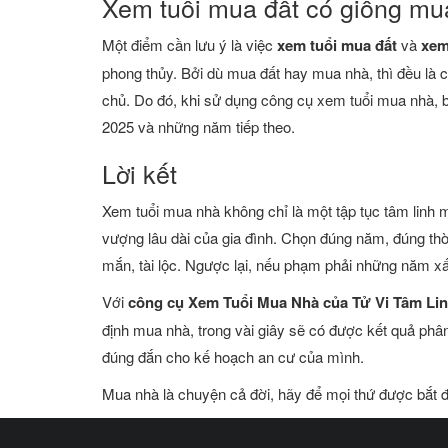
Xem tuổi mua đất có giống m
Một điểm cần lưu ý là việc
xem tuổi mua đất
và
xem
phong thủy. Bởi dù mua đất hay mua nhà, thì đều là c
chủ. Do đó, khi sử dụng công cụ xem tuổi mua nhà, 
2025 và những năm tiếp theo.
Lời kết
Xem tuổi mua nhà không chỉ là một tập tục tâm linh 
vượng lâu dài của gia đình. Chọn đúng năm, đúng th
mắn, tài lộc. Ngược lại, nếu phạm phải những năm xấu
Với
công cụ Xem Tuổi Mua Nhà của Tử Vi Tâm Li
định mua nhà, trong vài giây sẽ có được kết quả phân
đúng đắn cho kế hoạch an cư của mình.
Mua nhà là chuyện cả đời, hãy để mọi thứ được bắt đ