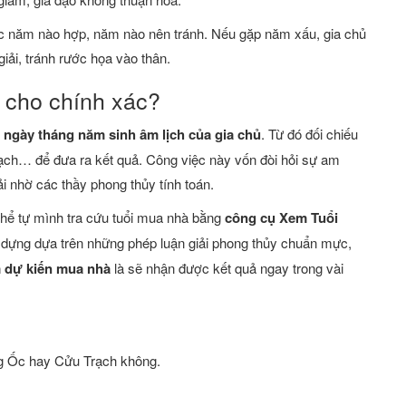
ược năm nào hợp, năm nào nên tránh. Nếu gặp năm xấu, gia chủ
giải, tránh rước họa vào thân.
 cho chính xác?
o
ngày tháng năm sinh âm lịch của gia chủ
. Từ đó đối chiếu
ạch… để đưa ra kết quả. Công việc này vốn đòi hỏi sự am
i nhờ các thầy phong thủy tính toán.
 thể tự mình tra cứu tuổi mua nhà bằng
công cụ Xem Tuổi
 dựng dựa trên những phép luận giải phong thủy chuẩn mực,
 dự kiến mua nhà
là sẽ nhận được kết quả ngay trong vài
g Ốc hay Cửu Trạch không.