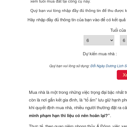
xem tuổi mua đất tại công cụ này.
Xem tuổi
Quý bạn vui lòng nhập đầy đủ thông tin để thu được kế
Xem bói
Hãy nhập đầy đủ thông tin của bạn vào để có kết quả 
Tuổi của 
Tướng số
Cung hoàng đạo
Dự kiến mua nhà :
Quý bạn vui lòng sử dụng:
Đổi Ngày Dương Lịch 
X
Mua nhà là một trong những việc trọng đại bậc nhất t
còn là nơi gắn kết gia đình, là “tổ ấm” lưu giữ hạnh 
khi quyết định mua nhà, nhiều người thường đặt ra câ
mình phạm hạn thì liệu có nên hoãn lại?”
.
Thực tế, theo quan niệm phong thủy Á Đông, việc xem