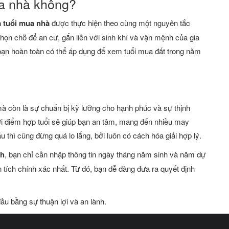
ua nhà không?
 tuổi mua nhà
được thực hiện theo cùng một nguyên tắc
họn chỗ để an cư, gắn liền với sinh khí và vận mệnh của gia
bạn hoàn toàn có thể áp dụng để xem tuổi mua đất trong năm
mà còn là sự chuẩn bị kỹ lưỡng cho hạnh phúc và sự thịnh
ời điểm hợp tuổi sẽ giúp bạn an tâm, mang đến nhiều may
 thì cũng đừng quá lo lắng, bởi luôn có cách hóa giải hợp lý.
nh
, bạn chỉ cần nhập thông tin ngày tháng năm sinh và năm dự
 tích chính xác nhất. Từ đó, bạn dễ dàng đưa ra quyết định
ầu bằng sự thuận lợi và an lành.