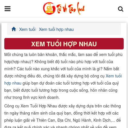
Xem tuổi
Xem tuổi hợp nhau
Trang chủ
XEM TUỔI HỢP NHAU
Tử Vi Đẩu Số
Mỗi chúng ta luôn băn khoăn, thắc mắc, làm sao để xem tuổi phù
Tử Vi 12 Con Giáp
hợp(hợp nhau)? Không biết độ tuổi nào phù hợp với tuổi của
mình? Các tuổi nào xung khắc với tuổi của mình là gì? Nắm bắt
Phong thủy
được những điều đó, chúng tôi đã xây dựng bộ công cụ
Xem tuổi
hợp nhau
giúp bạn dự đoán các tuổi tương hợp với tuổi của quý
Kinh Dịch
bạn, biết được tuổi tương hợp trong cuộc sống, hôn nhân cũng
như trong lĩnh vực kinh doanh.
Văn Hoa Tâm linh
Công cụ Xem Tuổi Hợp Nhau được xây dựng dựa trên các thông
tin ngày tháng năm sinh của quý bạn, đồng thời kết hợp với các
Xem ngày
phép luận giải về Thiên Can, Địa Chi, Ngũ Hành, Kinh Dịch,... để
đưa ra kết quả chính xác và nhanh chóng nhất về vấn đề xem