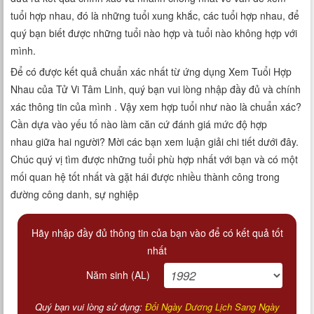
Xem tuổi
tuổi hợp nhau, đó là những tuổi xung khắc, các tuổi hợp nhau, để
quý bạn biết được những tuổi nào hợp và tuổi nào không hợp với
Xem bói
mình.
Để có được kết quả chuẩn xác nhất từ ứng dụng Xem Tuổi Hợp
Tướng số
Nhau của Tử Vi Tâm Linh, quý bạn vui lòng nhập đầy đủ và chính
xác thông tin của mình . Vậy xem hợp tuổi như nào là chuẩn xác?
Cung hoàng đạo
Cần dựa vào yếu tố nào làm căn cứ đánh giá mức độ hợp
nhau giữa hai người? Mời các bạn xem luận giải chi tiết dưới đây.
Chúc quý vị tìm được những tuổi phù hợp nhất với bạn và có một
mối quan hệ tốt nhất và gặt hái được nhiều thành công trong
đường công danh, sự nghiệp
Hãy nhập đầy đủ thông tin của bạn vào để có kết quả tốt
nhất
Năm sinh (AL)
Quý bạn vui lòng sử dụng:
Đổi Ngày Dương Lịch Sang Ngày