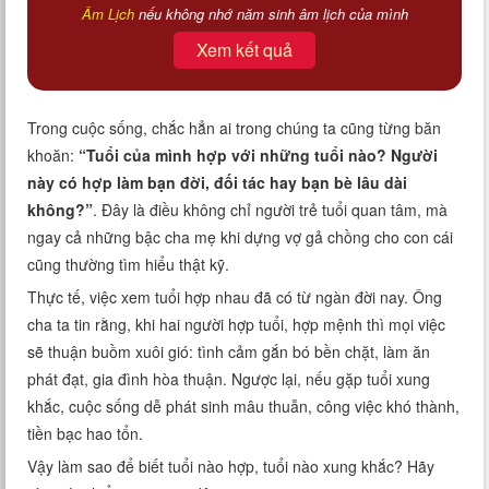
Âm Lịch
nếu không nhớ năm sinh âm lịch của mình
Xem kết quả
Trong cuộc sống, chắc hẳn ai trong chúng ta cũng từng băn
khoăn:
“Tuổi của mình hợp với những tuổi nào? Người
này có hợp làm bạn đời, đối tác hay bạn bè lâu dài
không?”
. Đây là điều không chỉ người trẻ tuổi quan tâm, mà
ngay cả những bậc cha mẹ khi dựng vợ gả chồng cho con cái
cũng thường tìm hiểu thật kỹ.
Thực tế, việc xem tuổi hợp nhau đã có từ ngàn đời nay. Ông
cha ta tin rằng, khi hai người hợp tuổi, hợp mệnh thì mọi việc
sẽ thuận buồm xuôi gió: tình cảm gắn bó bền chặt, làm ăn
phát đạt, gia đình hòa thuận. Ngược lại, nếu gặp tuổi xung
khắc, cuộc sống dễ phát sinh mâu thuẫn, công việc khó thành,
tiền bạc hao tổn.
Vậy làm sao để biết tuổi nào hợp, tuổi nào xung khắc? Hãy