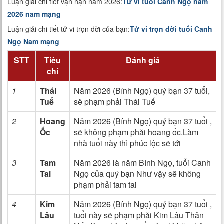
Luận giải chi tiết vận hạn năm 2026:
Tử vi tuổi Canh Ngọ năm
2026 nam mạng
Luận giải chi tiết tử vi trọn đời của bạn:
Tử vi trọn đời tuổi Canh
Ngọ Nam mạng
STT
Tiêu
Đánh giá
chí
1
Thái
Năm 2026 (Bính Ngọ) quý bạn 37 tuổi,
Tuế
sẽ phạm phải Thái Tuế
2
Hoang
Năm 2026 (Bính Ngọ) quý bạn 37 tuổi ,
Ốc
sẽ không phạm phải hoang ốc.Làm
nhà tuổi này thì phúc lộc sẽ tới
3
Tam
Năm 2026 là năm Bính Ngọ, tuổi Canh
Tai
Ngọ của quý bạn Như vậy sẽ không
phạm phải tam tai
4
Kim
Năm 2026 (Bính Ngọ) quý bạn 37 tuổi ,
Lâu
tuổi này sẽ phạm phải Kim Lâu Thân