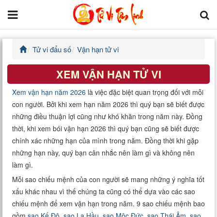
Tử vi đẩu số
Vận hạn tử vi
Trang chủ
XEM VẬN HẠN TỬ VI
Tử Vi Đẩu Số
Xem vận hạn năm 2026
là việc đặc biệt quan trọng đối với mỗi
Tử Vi 12 Con Giáp
con người. Bởi khi xem hạn năm 2026 thì quý bạn sẽ biết được
những điều thuận lợi cũng như khó khăn trong năm này. Đồng
Phong thủy
thời, khi xem bói vận hạn 2026 thì quý bạn cũng sẽ biết được
chính xác những hạn của mình trong năm. Đồng thời khi gặp
Kinh Dịch
những hạn này, quý bạn cân nhắc nên làm gì và không nên
làm gì.
Văn Hoa Tâm linh
Mỗi sao chiếu mệnh của con người sẽ mang những ý nghĩa tốt
xấu khác nhau vì thế chúng ta cũng có thể dựa vào các sao
Xem ngày
chiếu mệnh để xem vận hạn trong năm. 9 sao chiếu mệnh bao
gồm
sao Kế Đô
,
sao La Hầu
,
sao Mộc Đức
,
sao Thái Âm
,
sao