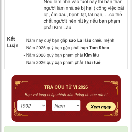
Nếu làm nhà vào tuổi này thì bản thân
người làm nhà sẽ bị hại ( công việc bất
lợi, ốm đau, bệnh tật, tai nạn, …có thể
chết người) nên rất kỵ nếu bạn phạm
phải Kim Lâu
Kết
- Năm nay quý bạn gặp
sao La Hầu
chiếu mệnh
Luận
- Năm 2026 quý bạn gặp phải
hạn Tam Kheo
- Năm 2026 quý bạn phạm phải
Kim lâu
- Năm 2026 quý bạn phạm phải
Thái tuế
TRA CỨU TỬ VI 2026
Bạn vui lòng nhập chính xác thông tin của mình!
Xem ngay