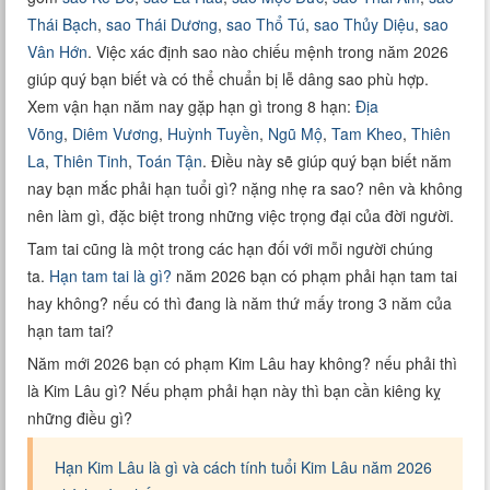
Xem tuổi
Thái Bạch
,
sao Thái Dương
,
sao Thổ Tú
,
sao Thủy Diệu
,
sao
Vân Hớn
. Việc xác định sao nào chiếu mệnh trong năm 2026
Xem bói
giúp quý bạn biết và có thể chuẩn bị lễ dâng sao phù hợp.
Xem vận hạn năm nay gặp hạn gì trong 8 hạn:
Địa
Tướng số
Võng
,
Diêm Vương
,
Huỳnh Tuyền
,
Ngũ Mộ
,
Tam Kheo
,
Thiên
La
,
Thiên Tinh
,
Toán Tận
. Điều này sẽ giúp quý bạn biết năm
Cung hoàng đạo
nay bạn mắc phải hạn tuổi gì? nặng nhẹ ra sao? nên và không
nên làm gì, đặc biệt trong những việc trọng đại của đời người.
Tam tai cũng là một trong các hạn đối với mỗi người chúng
ta.
Hạn tam tai là gì?
năm 2026 bạn có phạm phải hạn tam tai
hay không? nếu có thì đang là năm thứ mấy trong 3 năm của
hạn tam tai?
Năm mới 2026 bạn có phạm Kim Lâu hay không? nếu phải thì
là Kim Lâu gì? Nếu phạm phải hạn này thì bạn cần kiêng kỵ
những điều gì?
Hạn Kim Lâu là gì và cách tính tuổi Kim Lâu năm 2026