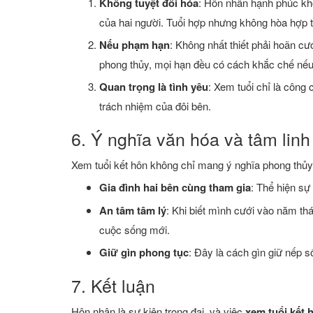
Không tuyệt đối hóa
: Hôn nhân hạnh phúc khô
của hai người. Tuổi hợp nhưng không hòa hợp tr
Nếu phạm hạn
: Không nhất thiết phải hoãn cư
phong thủy, mọi hạn đều có cách khắc chế nếu
Quan trọng là tình yêu
: Xem tuổi chỉ là công 
trách nhiệm của đôi bên.
6. Ý nghĩa văn hóa và tâm linh
Xem tuổi kết hôn không chỉ mang ý nghĩa phong thủy,
Gia đình hai bên cùng tham gia
: Thể hiện sự
An tâm tâm lý
: Khi biết mình cưới vào năm thá
cuộc sống mới.
Giữ gìn phong tục
: Đây là cách gìn giữ nếp s
7. Kết luận
Hôn nhân là sự kiện trọng đại, và việc
xem tuổi kết 