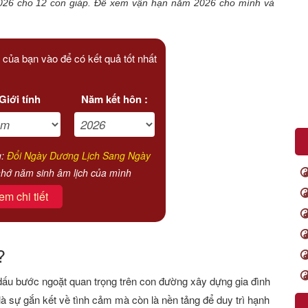
026 cho 12 con giáp. Để xem vận hạn năm 2026 cho mình và
 của bạn vào để có kết quả tốt nhất
Giới tính
Năm kết hôn :
g:
Đổi Ngày Dương Lịch Sang Ngày
hớ năm sinh âm lịch của mình
em chi tiết
?
h dấu bước ngoặt quan trọng trên con đường xây dựng gia đình
à sự gắn kết về tình cảm mà còn là nền tảng để duy trì hạnh