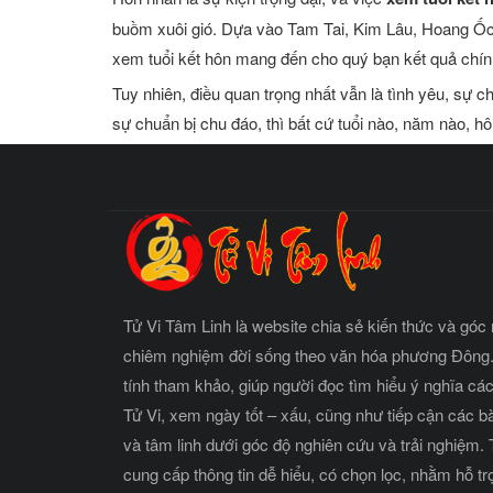
buồm xuôi gió. Dựa vào Tam Tai, Kim Lâu, Hoang Ốc
xem tuổi kết hôn mang đến cho quý bạn kết quả chính
Tuy nhiên, điều quan trọng nhất vẫn là tình yêu, sự c
sự chuẩn bị chu đáo, thì bất cứ tuổi nào, năm nào, 
Tử Vi Tâm Linh là website chia sẻ kiến thức và góc 
chiêm nghiệm đời sống theo văn hóa phương Đông.
tính tham khảo, giúp người đọc tìm hiểu ý nghĩa cá
Tử Vi, xem ngày tốt – xấu, cũng như tiếp cận các b
và tâm linh dưới góc độ nghiên cứu và trải nghiệm.
cung cấp thông tin dễ hiểu, có chọn lọc, nhằm hỗ t