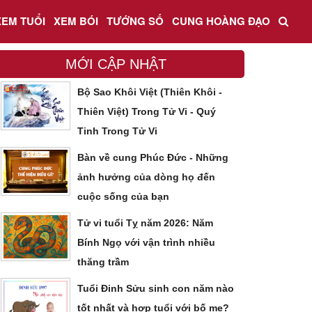
XEM TUỔI
XEM BÓI
TƯỚNG SỐ
CUNG HOÀNG ĐẠO
MỚI CẬP NHẬT
Bộ Sao Khôi Việt (Thiên Khôi -
Thiên Việt) Trong Tử Vi - Quý
Tinh Trong Tử Vi
Bàn về cung Phúc Đức - Những
ảnh hưởng của dòng họ đến
cuộc sống của bạn
Tử vi tuổi Tỵ năm 2026: Năm
Bính Ngọ với vận trình nhiều
thăng trầm
Tuổi Đinh Sửu sinh con năm nào
tốt nhất và hợp tuổi với bố mẹ?