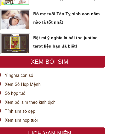
Bố mẹ tuổi Tân Tỵ sinh con năm
nào là tốt nhất
Bật mí ý nghĩa lá bài the justice
tarot liệu bạn đã biết!
XEM BÓI SIM
Ý nghĩa con số
Xem Số Hợp Mệnh
Số hợp tuổi
Xem bói sim theo kinh dịch
Tính sim số đẹp
Xem sim hợp tuổi
LỊCH VẠN NIÊN