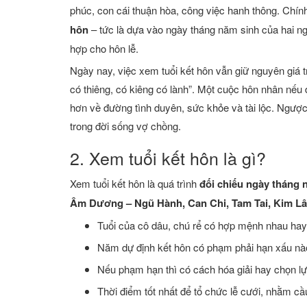
phúc, con cái thuận hòa, công việc hanh thông. Chính
hôn
– tức là dựa vào ngày tháng năm sinh của hai n
hợp cho hôn lễ.
Ngày nay, việc xem tuổi kết hôn vẫn giữ nguyên giá trị
có thiêng, có kiêng có lành”. Một cuộc hôn nhân nếu 
hơn về đường tình duyên, sức khỏe và tài lộc. Ngược 
trong đời sống vợ chồng.
2. Xem tuổi kết hôn là gì?
Xem tuổi kết hôn là quá trình
đối chiếu ngày tháng 
Âm Dương – Ngũ Hành, Can Chi, Tam Tai, Kim Lâ
Tuổi của cô dâu, chú rể có hợp mệnh nhau hay
Năm dự định kết hôn có phạm phải hạn xấu nà
Nếu phạm hạn thì có cách hóa giải hay chọn lự
Thời điểm tốt nhất để tổ chức lễ cưới, nhằm c