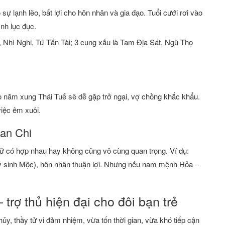
ự lạnh lẽo, bất lợi cho hôn nhân và gia đạo. Tuổi cưới rơi vào
ình lục đục.
, Nhì Nghi, Tứ Tấn Tài; 3 cung xấu là Tam Địa Sát, Ngũ Thọ
o năm xung Thái Tuế sẽ dễ gặp trở ngại, vợ chồng khắc khẩu.
việc êm xuôi.
an Chi
ữ có hợp nhau hay không cũng vô cùng quan trọng. Ví dụ:
 sinh Mộc), hôn nhân thuận lợi. Nhưng nếu nam mệnh Hỏa –
trợ thủ hiện đại cho đôi bạn trẻ
ủy, thầy tử vi đảm nhiệm, vừa tốn thời gian, vừa khó tiếp cận