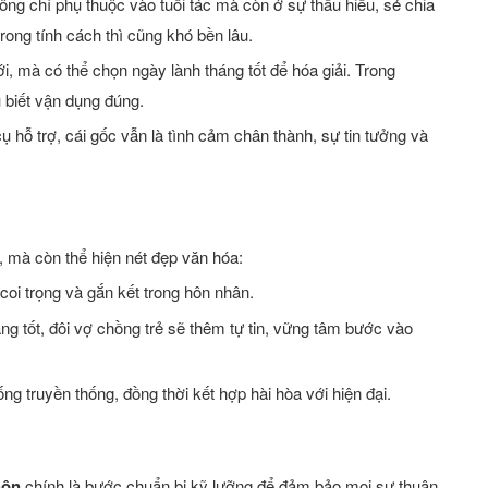
ng chỉ phụ thuộc vào tuổi tác mà còn ở sự thấu hiểu, sẻ chia
ong tính cách thì cũng khó bền lâu.
ới, mà có thể chọn ngày lành tháng tốt để hóa giải. Trong
 biết vận dụng đúng.
cụ hỗ trợ, cái gốc vẫn là tình cảm chân thành, sự tin tưởng và
 mà còn thể hiện nét đẹp văn hóa:
 coi trọng và gắn kết trong hôn nhân.
ng tốt, đôi vợ chồng trẻ sẽ thêm tự tin, vững tâm bước vào
ống truyền thống, đồng thời kết hợp hài hòa với hiện đại.
hôn
chính là bước chuẩn bị kỹ lưỡng để đảm bảo mọi sự thuận