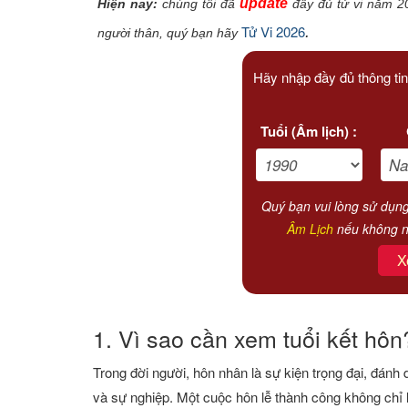
update
Hiện nay:
chúng tôi đã
đầy đủ tử vi năm 2
Xem tuổi
Tử Vi 2026
.
người thân, quý bạn hãy
Xem bói
Hãy nhập đầy đủ thông tin
Tướng số
Tuổi (Âm lịch) :
Cung hoàng đạo
Quý bạn vui lòng sử dụn
Âm Lịch
nếu không n
X
1. Vì sao cần xem tuổi kết hôn
Trong đời người, hôn nhân là sự kiện trọng đại, đán
và sự nghiệp. Một cuộc hôn lễ thành công không chỉ l