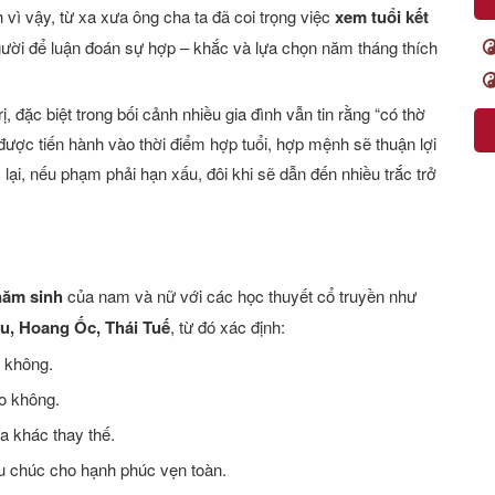
 vì vậy, từ xa xưa ông cha ta đã coi trọng việc
xem tuổi kết
gười để luận đoán sự hợp – khắc và lựa chọn năm tháng thích
, đặc biệt trong bối cảnh nhiều gia đình vẫn tin rằng “có thờ
được tiến hành vào thời điểm hợp tuổi, hợp mệnh sẽ thuận lợi
lại, nếu phạm phải hạn xấu, đôi khi sẽ dẫn đến nhiều trắc trở
năm sinh
của nam và nữ với các học thuyết cổ truyền như
u, Hoang Ốc, Thái Tuế
, từ đó xác định:
 không.
o không.
a khác thay thế.
ầu chúc cho hạnh phúc vẹn toàn.