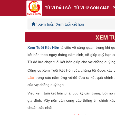
TỬ VI ĐẨU SỐ
TỬ VI 12 CON GIÁP
Xem tuổi
Xem tuổi kết hôn
Trang chủ
XEM T
Tử Vi Đẩu Số
Xem Tuổi Kết Hôn
là việc vô cùng quan trọng khi qu
Tử Vi 12 Con Giáp
kết hôn theo ngày tháng năm sinh, sẽ giúp quý bạn có
Từ đó lựa chọn tuổi kết hôn giúp cho vợ chồng quý 
Phong thủy
Công cụ Xem Tuổi Kết Hôn của chúng tôi được xây d
Lâu
trong các năm ứng vớiđể đưa ra kết quả chính x
Kinh Dịch
của vợ chồng quý bạn.
Văn Hoa Tâm linh
Việc xem tuổi kết hôn phải cực kỳ cẩn trọng, bởi n
gia đình. Vậy nên cần cung cấp thông tin chính xá
Xem ngày
chuẩn xác nhất.