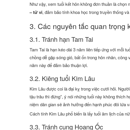
Như vậy, xem tuổi kết hôn không đơn thuần là chọn 
– tử vi
, đảm bảo tính khoa học trong truyền thống và 
3. Các nguyên tắc quan trọng k
3.1. Tránh hạn Tam Tai
Tam Tai là hạn kéo dài 3 năm liên tiếp ứng với mỗi tu
chồng dễ gặp sóng gió, bất ổn trong hôn nhân, công vi
năm này để đảm bảo thuận lợi.
3.2. Kiêng tuổi Kim Lâu
Kim Lâu được coi là đại kỵ trong việc cưới hỏi. Ngườ
tậu trâu thì đừng”, ý nói những tuổi này không thích
niệm dân gian sẽ ảnh hưởng đến hạnh phúc đôi lứa và
Cách tính Kim Lâu phổ biến là lấy tuổi âm lịch của nữ
3.3. Tránh cung Hoang Ốc