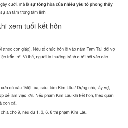
ngày cưới, mà là
sự tổng hòa của nhiều yếu tố phong thủy
sự an tâm trong tâm linh.
hi xem tuổi kết hôn
ổi (theo con giáp). Nếu tổ chức hôn lễ vào năm Tam Tai, đôi vợ
ệc trắc trở. Vì thế, người ta thường tránh cưới hỏi vào các
i xưa có câu “Một, ba, sáu, tám Kim Lâu / Dựng nhà, lấy vợ,
 hợp để làm việc lớn. Nếu phạm Kim Lâu khi kết hôn, theo quan
 con cái.
 chia cho 9, nếu dư 1, 3, 6, 8 thì phạm Kim Lâu.