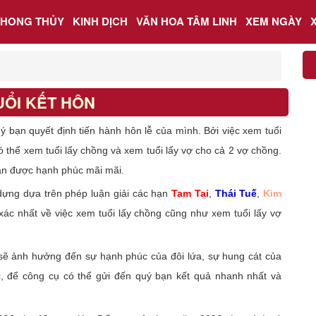
PHONG THỦY
KINH DỊCH
VĂN HOA TÂM LINH
XEM NGÀY
UỔI KẾT HÔN
ý bạn quyết định tiến hành hôn lễ của mình. Bởi việc xem tuổi
 thể xem tuổi lấy chồng và xem tuổi lấy vợ cho cả 2 vợ chồng.
bạn được hạnh phúc mãi mãi.
ựng dựa trên phép luận giải các hạn
Tam Tai
,
Thái Tuế
,
Kim
ác nhất về việc xem tuổi lấy chồng cũng như xem tuổi lấy vợ
ó sẽ ảnh hưởng đến sự hạnh phúc của đôi lứa, sự hung cát của
c, để công cụ có thể gửi đến quý bạn kết quả nhanh nhất và