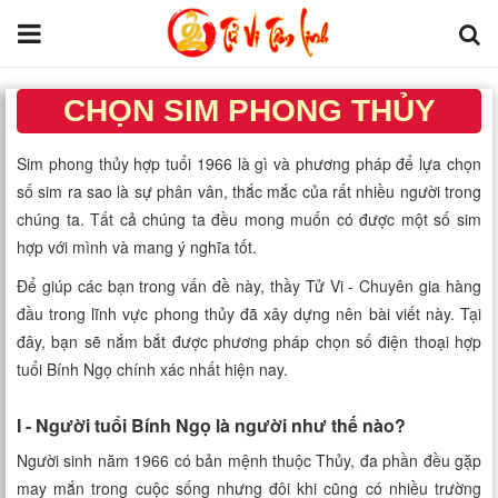
CHỌN SIM PHONG THỦY
Trang chủ
HỢP TUỔI BÍNH NGỌ 1966
Sim phong thủy hợp tuổi 1966 là gì và phương pháp để lựa chọn
Tử Vi Đẩu Số
số sim ra sao là sự phân vân, thắc mắc của rất nhiều người trong
THẾ NÀO?
chúng ta. Tất cả chúng ta đều mong muốn có được một số sim
Tử Vi 12 Con Giáp
hợp với mình và mang ý nghĩa tốt.
Để giúp các bạn trong vấn đề này, thầy Tử Vi - Chuyên gia hàng
Phong thủy
đầu trong lĩnh vực phong thủy đã xây dựng nên bài viết này. Tại
đây, bạn sẽ nắm bắt được phương pháp chọn số điện thoại hợp
Kinh Dịch
tuổi Bính Ngọ chính xác nhất hiện nay.
Văn Hoa Tâm linh
I - Người tuổi Bính Ngọ là người như thế nào?
Xem ngày
Người sinh năm 1966 có bản mệnh thuộc Thủy, đa phần đều gặp
may mắn trong cuộc sống nhưng đôi khi cũng có nhiều trường