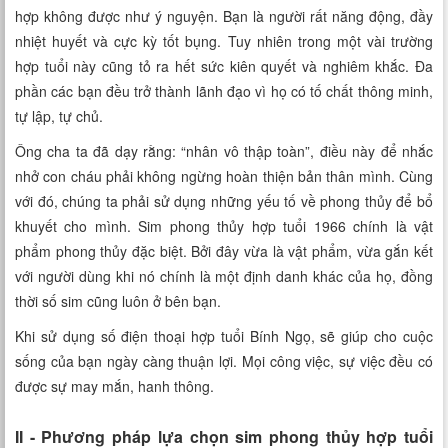
Xem tuổi
hợp không được như ý nguyện. Bạn là người rất năng động, đầy
nhiệt huyết và cực kỳ tốt bụng. Tuy nhiên trong một vài trường
Xem bói
hợp tuổi này cũng tỏ ra hết sức kiên quyết và nghiêm khắc. Đa
phần các bạn đều trở thành lãnh đạo vì họ có tố chất thông minh,
Tướng số
tự lập, tự chủ.
Ông cha ta đã dạy rằng: “nhân vô thập toàn”, điều này để nhắc
Cung hoàng đạo
nhở con cháu phải không ngừng hoàn thiện bản thân mình. Cùng
với đó, chúng ta phải sử dụng những yếu tố về phong thủy để bổ
khuyết cho mình. Sim phong thủy hợp tuổi 1966 chính là vật
phẩm phong thủy đặc biệt. Bởi đây vừa là vật phẩm, vừa gắn kết
với người dùng khi nó chính là một định danh khác của họ, đồng
thời số sim cũng luôn ở bên bạn.
Khi sử dụng số điện thoại hợp tuổi Bính Ngọ, sẽ giúp cho cuộc
sống của bạn ngày càng thuận lợi. Mọi công việc, sự việc đều có
được sự may mắn, hanh thông.
II - Phương pháp lựa chọn sim phong thủy hợp tuổi