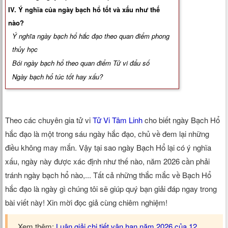
Xem tuổi
IV. Ý nghĩa của ngày bạch hổ tốt và xấu như thế
nào?
Xem bói
Ý nghĩa ngày bạch hổ hắc đạo theo quan điểm phong
thủy học
Tướng số
Bói ngày bạch hổ theo quan điểm Tử vi đẩu số
Ngày bạch hổ túc tốt hay xấu?
Cung hoàng đạo
Theo các chuyên gia tử vi
Tử Vi Tâm Linh
cho biết ngày Bạch Hổ
hắc đạo là một trong sáu ngày hắc đạo, chủ về đem lại những
điều không may mắn. Vậy tại sao ngày Bạch Hổ lại có ý nghĩa
xấu, ngày này được xác định như thế nào, năm 2026 cần phải
tránh ngày bạch hổ nào,... Tất cả những thắc mắc về Bạch Hổ
hắc đạo là ngày gì chúng tôi sẽ giúp quý bạn giải đáp ngay trong
bài viết này! Xin mời đọc giả cùng chiêm nghiệm!
Xem thêm:
Luận giải chi tiết vận hạn năm 2026 của 12