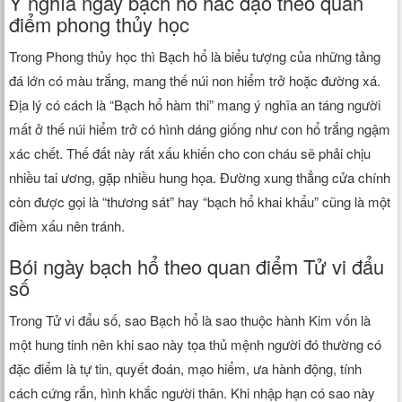
Ý nghĩa ngày bạch hổ hắc đạo theo quan
điểm phong thủy học
Trong Phong thủy học thì Bạch hổ là biểu tượng của những tảng
đá lớn có màu trắng, mang thế núi non hiểm trở hoặc đường xá.
Địa lý có cách là “Bạch hổ hàm thi” mang ý nghĩa an táng người
mất ở thế núi hiểm trở có hình dáng giống như con hổ trắng ngậm
xác chết. Thế đất này rất xấu khiến cho con cháu sẽ phải chịu
nhiều tai ương, gặp nhiều hung họa. Đường xung thẳng cửa chính
còn được gọi là “thương sát” hay “bạch hổ khai khẩu” cũng là một
điềm xấu nên tránh.
Bói ngày bạch hổ theo quan điểm Tử vi đẩu
số
Trong Tử vi đẩu số, sao Bạch hổ là sao thuộc hành Kim vốn là
một hung tinh nên khi sao này tọa thủ mệnh người đó thường có
đặc điểm là tự tin, quyết đoán, mạo hiểm, ưa hành động, tính
cách cứng rắn, hình khắc người thân. Khi nhập hạn có sao này