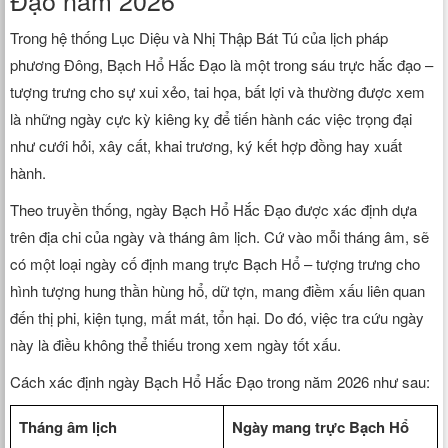
Đạo năm 2026
Trong hệ thống Lục Diệu và Nhị Thập Bát Tú của lịch pháp
phương Đông, Bạch Hổ Hắc Đạo là một trong sáu trực hắc đạo –
tượng trưng cho sự xui xẻo, tai họa, bất lợi và thường được xem
là những ngày cực kỳ kiêng kỵ để tiến hành các việc trọng đại
như cưới hỏi, xây cất, khai trương, ký kết hợp đồng hay xuất
hành.
Theo truyền thống, ngày Bạch Hổ Hắc Đạo được xác định dựa
trên địa chi của ngày và tháng âm lịch. Cứ vào mỗi tháng âm, sẽ
có một loại ngày cố định mang trực Bạch Hổ – tượng trưng cho
hình tượng hung thần hùng hổ, dữ tợn, mang điềm xấu liên quan
đến thị phi, kiện tụng, mất mát, tổn hại. Do đó, việc tra cứu ngày
này là điều không thể thiếu trong xem ngày tốt xấu.
Cách xác định ngày Bạch Hổ Hắc Đạo trong năm 2026 như sau:
Tháng âm lịch
Ngày mang trực Bạch Hổ