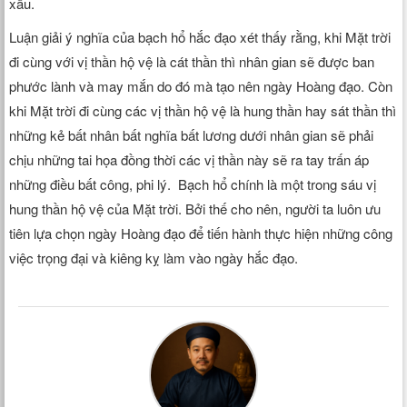
xấu.
Luận giải ý nghĩa của bạch hổ hắc đạo xét thấy rằng, khi Mặt trời
đi cùng với vị thần hộ vệ là cát thần thì nhân gian sẽ được ban
phước lành và may mắn do đó mà tạo nên ngày Hoàng đạo. Còn
khi Mặt trời đi cùng các vị thần hộ vệ là hung thần hay sát thần thì
những kẻ bất nhân bất nghĩa bất lương dưới nhân gian sẽ phải
chịu những tai họa đồng thời các vị thần này sẽ ra tay trấn áp
những điều bất công, phi lý. Bạch hổ chính là một trong sáu vị
hung thần hộ vệ của Mặt trời. Bởi thế cho nên, người ta luôn ưu
tiên lựa chọn ngày Hoàng đạo để tiến hành thực hiện những công
việc trọng đại và kiêng kỵ làm vào ngày hắc đạo.