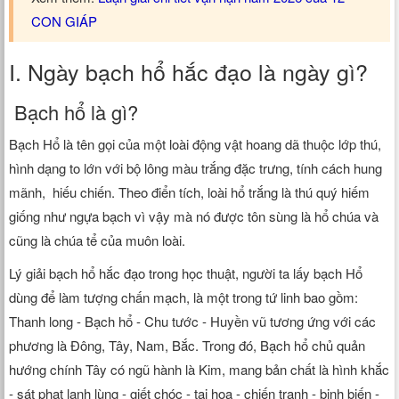
CON GIÁP
I. Ngày bạch hổ hắc đạo là ngày gì?
Bạch hổ là gì?
Bạch Hổ là tên gọi của một loài động vật hoang dã thuộc lớp thú,
hình dạng to lớn với bộ lông màu trắng đặc trưng, tính cách hung
mãnh, hiếu chiến. Theo điển tích, loài hổ trắng là thú quý hiếm
giống như ngựa bạch vì vậy mà nó được tôn sùng là hổ chúa và
cũng là chúa tể của muôn loài.
Lý giải bạch hổ hắc đạo trong học thuật, người ta lấy bạch Hổ
dùng để làm tượng chấn mạch, là một trong tứ linh bao gồm:
Thanh long - Bạch hổ - Chu tước - Huyền vũ tương ứng với các
phương là Đông, Tây, Nam, Bắc. Trong đó, Bạch hổ chủ quản
hướng chính Tây có ngũ hành là Kim, mang bản chất là hình khắc
- sát phạt lạnh lùng - giết chóc - tai họa - chiến tranh - binh biến -