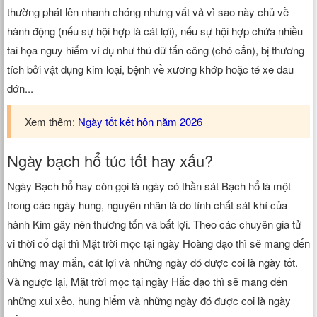
thường phát lên nhanh chóng nhưng vất vả vì sao này chủ về
hành động (nếu sự hội hợp là cát lợi), nếu sự hội hợp chứa nhiều
tai họa nguy hiểm ví dụ như thú dữ tấn công (chó cắn), bị thương
tích bởi vật dụng kim loại, bệnh về xương khớp hoặc té xe đau
đớn...
Xem thêm:
Ngày tốt kết hôn năm 2026
Ngày bạch hổ túc tốt hay xấu?
Ngày Bạch hổ hay còn gọi là ngày có thần sát Bạch hổ là một
trong các ngày hung, nguyên nhân là do tính chất sát khí của
hành Kim gây nên thương tổn và bất lợi. Theo các chuyên gia tử
vi thời cổ đại thì Mặt trời mọc tại ngày Hoàng đạo thì sẽ mang đến
những may mắn, cát lợi và những ngày đó được coi là ngày tốt.
Và ngược lại, Mặt trời mọc tại ngày Hắc đạo thì sẽ mang đến
những xui xẻo, hung hiểm và những ngày đó được coi là ngày