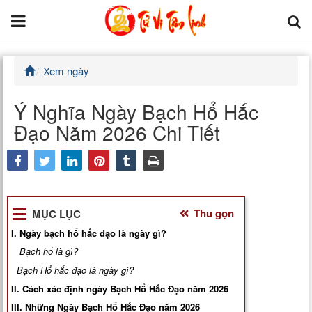
Xem ngày
Trang chủ
Ý Nghĩa Ngày Bạch Hổ Hắc
Tử Vi Đẩu Số
Đạo Năm 2026 Chi Tiết
Tử Vi 12 Con Giáp
facebook
Phong thủy
twitter
Thu gọn
MỤC LỤC
Kinh Dịch
I. Ngày bạch hổ hắc đạo là ngày gì?
Văn Hoa Tâm linh
Bạch hổ là gì?
Bạch Hổ hắc đạo là ngày gì?
Xem ngày
II. Cách xác định ngày Bạch Hổ Hắc Đạo năm 2026
III. Những Ngày Bạch Hổ Hắc Đạo năm 2026