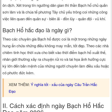
ôn dịch. Xét trong tín ngưỡng dân gian thì thần Bạch hổ chủ quản
sơn lâm và là chúa tể phương Tây chủ yếu trông coi những công
việc liên quan đến quân sự - biên ải - đồn lũy - quân đội - vũ khí.
Bạch Hổ hắc đạo là ngày gì?
Theo các chuyên gia Bạch hổ được coi là một trong những ngày
hung ẩn chứa những điều không may mắn, tốt đẹp. Theo các nhà
chiêm tinh học thời xưa cho biết vào thời điểm bạch hổ xuất thế,
nhân giới thường xảy ra chuyện rủi ro và tai họa ảnh hưởng cực
kỳ lớn đến bản mệnh của những người chuyên làm điều xấu hoặc
có phước đức kém.
XEM THÊM:
Ý nghĩa tốt - xấu của ngày Câu Trần Hắc
Đạo
II. Cách xác định ngày Bạch Hổ Hắc