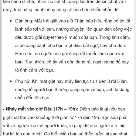
tiến hành đi nhé, nhân lúc cát khí đang lan tràn để xin chút vận
may, khả năng thành công cũng sẽ cao hơn nhiều phần đó.
Đàn ông: Mắt trái giật vào giờ Thân báo hiệu rằng có tin tốt
lành sắp tới với bạn, những chuyện liên quan đến công việc
đều được giải quyết theo ý muốn của bạn. Trong tình cảm,
ai đó đang dành cho bạn một điều bất ngờ, hãy chờ đón.
Hơn nữa, có người con gái đang rất muốn làm quen với
bạn. Tuy nhiên, cô ấy vẫn còn đang rất ngại ngùng để bày
tỏ tình cảm với bạn.
Phụ nữ: Khi mắt giật hay máy liên tục từ 1 đến 3 rồi 5 lần,
chứng tỏ người bạn thương đang nghĩ về bạn, anh ta đang
nhắc đến tên bạn.
- Nháy mắt vào giờ Dậu (17h – 19h):
Điềm báo là gì nếu bạn
giật mắt trái vào khoảng thời gian từ 17h đến 19h. Bạn sắp phải
vất vả ngược xuôi vì người khác, vì giúp đỡ cho người mà thiệt
hại lợi ích của mình. Có thể nhiều bạn sẽ thắc mắc tại sao phải