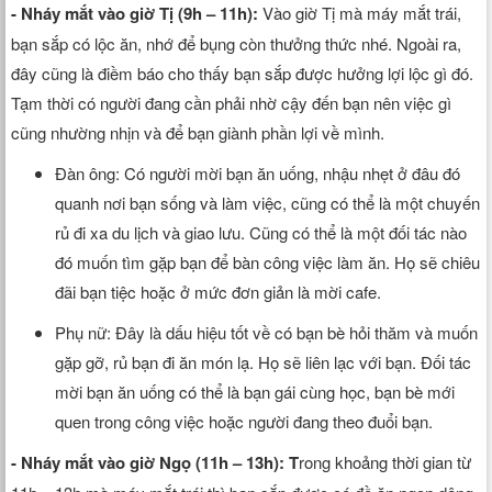
- Nháy mắt vào giờ Tị (9h – 11h):
Vào giờ Tị mà máy mắt trái,
bạn sắp có lộc ăn, nhớ để bụng còn thưởng thức nhé. Ngoài ra,
đây cũng là điềm báo cho thấy bạn sắp được hưởng lợi lộc gì đó.
Tạm thời có người đang cần phải nhờ cậy đến bạn nên việc gì
cũng nhường nhịn và để bạn giành phần lợi về mình.
Đàn ông: Có người mời bạn ăn uống, nhậu nhẹt ở đâu đó
quanh nơi bạn sống và làm việc, cũng có thể là một chuyến
rủ đi xa du lịch và giao lưu. Cũng có thể là một đối tác nào
đó muốn tìm gặp bạn để bàn công việc làm ăn. Họ sẽ chiêu
đãi bạn tiệc hoặc ở mức đơn giản là mời cafe.
Phụ nữ: Đây là dấu hiệu tốt về có bạn bè hỏi thăm và muốn
gặp gỡ, rủ bạn đi ăn món lạ. Họ sẽ liên lạc với bạn. Đối tác
mời bạn ăn uống có thể là bạn gái cùng học, bạn bè mới
quen trong công việc hoặc người đang theo đuổi bạn.
- Nháy mắt vào giờ Ngọ (11h – 13h): T
rong khoảng thời gian từ