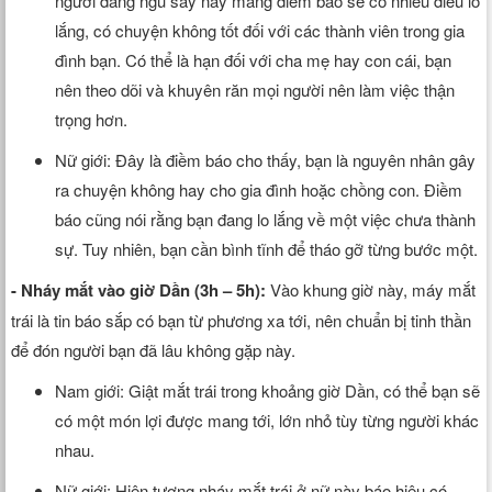
người đang ngủ say này mang điềm báo sẽ có nhiều điều lo
lắng, có chuyện không tốt đối với các thành viên trong gia
đình bạn. Có thể là hạn đối với cha mẹ hay con cái, bạn
nên theo dõi và khuyên răn mọi người nên làm việc thận
trọng hơn.
Nữ giới: Đây là điềm báo cho thấy, bạn là nguyên nhân gây
ra chuyện không hay cho gia đình hoặc chồng con. Điềm
báo cũng nói rằng bạn đang lo lắng về một việc chưa thành
sự. Tuy nhiên, bạn cần bình tĩnh để tháo gỡ từng bước một.
- Nháy mắt vào giờ Dần (3h – 5h):
Vào khung giờ này, máy mắt
trái là tin báo sắp có bạn từ phương xa tới, nên chuẩn bị tinh thần
để đón người bạn đã lâu không gặp này.
Nam giới: Giật mắt trái trong khoảng giờ Dần, có thể bạn sẽ
có một món lợi được mang tới, lớn nhỏ tùy từng người khác
nhau.
Nữ giới: Hiện tượng nháy mắt trái ở nữ này báo hiệu có