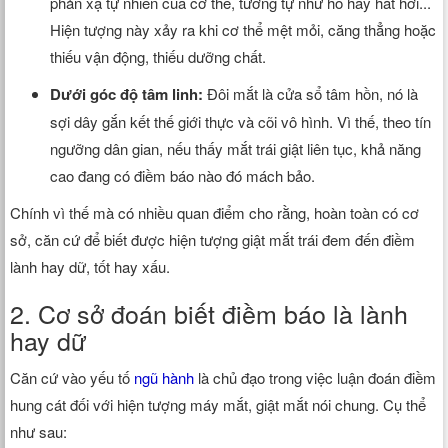
phản xạ tự nhiên của cơ thể, tương tự như ho hay hắt hơi...
Hiện tượng này xảy ra khi cơ thể mệt mỏi, căng thẳng hoặc
thiếu vận động, thiếu dưỡng chất.
Dưới góc độ tâm linh:
Đôi mắt là cửa sổ tâm hồn, nó là
sợi dây gắn kết thế giới thực và cõi vô hình. Vì thế, theo tín
ngưỡng dân gian, nếu thấy mắt trái giật liên tục, khả năng
cao đang có điềm báo nào đó mách bảo.
Chính vì thế mà có nhiều quan điểm cho rằng, hoàn toàn có cơ
sở, căn cứ để biết được hiện tượng giật mắt trái đem đến điềm
lành hay dữ, tốt hay xấu.
2. Cơ sở đoán biết điềm báo là lành
hay dữ
Căn cứ vào yếu tố
ngũ hành
là chủ đạo trong việc luận đoán điềm
hung cát đối với hiện tượng máy mắt, giật mắt nói chung. Cụ thể
như sau: