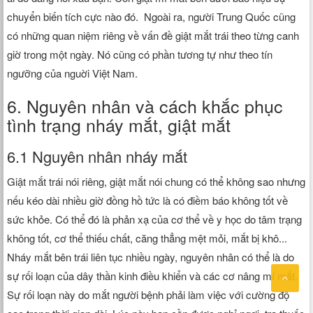
chuyển biến tích cực nào đó. Ngoài ra, người Trung Quốc cũng
có những quan niệm riêng về vấn đề giật mắt trái theo từng canh
giờ trong một ngày. Nó cũng có phần tương tự như theo tín
ngưỡng của nguời Việt Nam.
6. Nguyên nhân và cách khắc phục
tình trạng nháy mắt, giật mắt
6.1 Nguyên nhân nháy mắt
Giật mắt trái nói riêng, giật mắt nói chung có thể không sao nhưng
nếu kéo dài nhiều giờ đồng hồ tức là có điềm báo không tốt về
sức khỏe. Có thể đó là phản xạ của cơ thể về y học do tâm trạng
không tốt, cơ thể thiếu chất, căng thẳng mệt mỏi, mắt bị khô...
Nháy mắt bên trái liên tục nhiều ngày, nguyên nhân có thể là do
sự rối loạn của dây thần kinh điều khiển và các cơ nâng mí mắt.
Sự rối loạn này do mắt người bệnh phải làm việc với cường độ