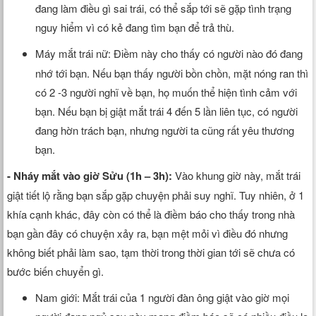
đang làm điều gì sai trái, có thể sắp tới sẽ gặp tình trạng
nguy hiểm vì có kẻ đang tìm bạn để trả thù.
Máy mắt trái nữ:
Điềm này cho thấy có người nào đó đang
nhớ tới bạn. Nếu bạn thấy người bồn chồn, mặt nóng ran thì
có 2 -3 người nghĩ về bạn, họ muốn thể hiện tình cảm với
bạn. Nếu bạn bị giật mắt trái 4 đến 5 lần liên tục, có người
đang hờn trách bạn, nhưng người ta cũng rất yêu thương
bạn.
- Nháy mắt vào giờ Sửu (1h – 3h):
Vào khung giờ này, mắt trái
giật tiết lộ rằng bạn sắp gặp chuyện phải suy nghĩ. Tuy nhiên, ở 1
khía cạnh khác, đây còn có thể là điềm báo cho thấy trong nhà
bạn gần đây có chuyện xảy ra, bạn mệt mỏi vì điều đó nhưng
không biết phải làm sao, tạm thời trong thời gian tới sẽ chưa có
bước biến chuyển gì.
Nam giới: Mắt trái của 1 người đàn ông giật vào giờ mọi