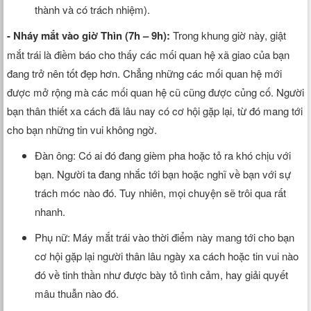
thành và có trách nhiệm).
- Nháy mắt vào giờ Thìn (7h – 9h):
Trong khung giờ này, giật
mắt trái là điềm báo cho thấy các mối quan hệ xã giao của bạn
đang trở nên tốt đẹp hơn. Chẳng những các mối quan hệ mới
được mở rộng mà các mối quan hệ cũ cũng được củng cố. Người
bạn thân thiết xa cách đã lâu nay có cơ hội gặp lại, từ đó mang tới
cho bạn những tin vui không ngờ.
Đàn ông: Có ai đó đang gièm pha hoặc tỏ ra khó chịu với
bạn. Người ta đang nhắc tới bạn hoặc nghĩ về bạn với sự
trách móc nào đó. Tuy nhiên, mọi chuyện sẽ trôi qua rất
nhanh.
Phụ nữ: Máy mắt trái vào thời điểm này mang tới cho bạn
cơ hội gặp lại người thân lâu ngày xa cách hoặc tin vui nào
đó về tinh thần như được bày tỏ tình cảm, hay giải quyết
mâu thuẫn nào đó.