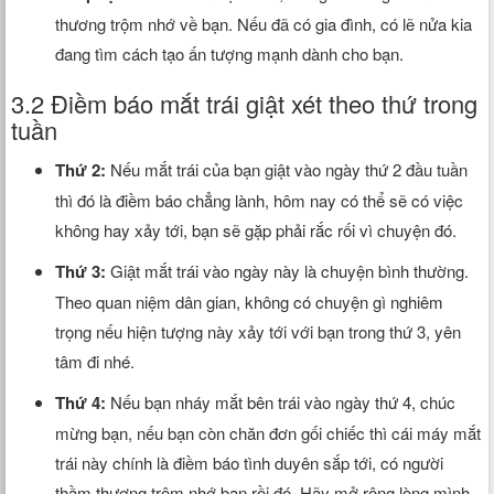
thương trộm nhớ về bạn. Nếu đã có gia đình, có lẽ nửa kia
đang tìm cách tạo ấn tượng mạnh dành cho bạn.
3.2 Điềm báo mắt trái giật xét theo thứ trong
tuần
Thứ 2:
Nếu mắt trái của bạn giật vào ngày thứ 2 đầu tuần
thì đó là điềm báo chẳng lành, hôm nay có thể sẽ có việc
không hay xảy tới, bạn sẽ gặp phải rắc rối vì chuyện đó.
Thứ 3:
Giật mắt trái vào ngày này là chuyện bình thường.
Theo quan niệm dân gian, không có chuyện gì nghiêm
trọng nếu hiện tượng này xảy tới với bạn trong thứ 3, yên
tâm đi nhé.
Thứ 4:
Nếu bạn nháy mắt bên trái vào ngày thứ 4, chúc
mừng bạn, nếu bạn còn chăn đơn gối chiếc thì cái máy mắt
trái này chính là điềm báo tình duyên sắp tới, có người
thầm thương trộm nhớ bạn rồi đó. Hãy mở rộng lòng mình