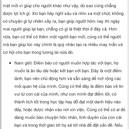
mệt mỏi vì giúp cho người khác như vậy, dù sao cũng chẳng
được lợi ích gì. Xin bạn hãy nghĩ sâu và nhìn xa một chút, không
có chuyện gì tự nhiên xảy ra, bạn giúp người hôm nay thì ngày
mai người giúp lại bạn, chẳng có gì là thiệt thòi ở đây cả. Hơn
nữa, bạn có thể có thêm một người bạn mới, cũng có thể người
mà bạn giúp lúc này chính là quý nhân tạo ra nhiều may mắn và
cơ hội cho bạn trong tương lai nữa đó.
Nam giới: Điềm báo có người muốn hợp tác với bạn, họ
muốn là ăn lâu dài hoặc kết bạn với bạn. Đây là một điềm
lành, bạn nên chủ động hơn và sẵn sàng để mở rộng các
mối quan hệ của mình. Cũng có thể đây là điềm báo về tin
vui từ con cái của mình, như con mình đạt điểm tốt, có
thành tích tốt trong học tập hay đỗ đạt một danh hiệu nào
đấy, hoặc được nhận vào nơi xin việc. Cũng có thể có ai đó
đang muốn bàn chuyện hôn nhân, tình duyên của con cái
bạn và trong thời gian tới họ sẽ tới nhà để đặt vấn đề. Nếu