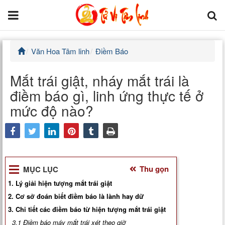
Văn Hoa Tâm linh
Điềm Báo
Trang chủ
Mắt trái giật, nháy mắt trái là
Tử Vi Đẩu Số
điềm báo gì, linh ứng thực tế ở
Tử Vi 12 Con Giáp
mức độ nào?
Phong thủy
facebook
twitter
Kinh Dịch
Thu gọn
MỤC LỤC
Văn Hoa Tâm linh
1. Lý giải hiện tượng mắt trái giật
2. Cơ sở đoán biết điềm báo là lành hay dữ
Xem ngày
3. Chi tiết các điềm báo từ hiện tượng mắt trái giật
3.1 Điềm báo máy mắt trái xét theo giờ