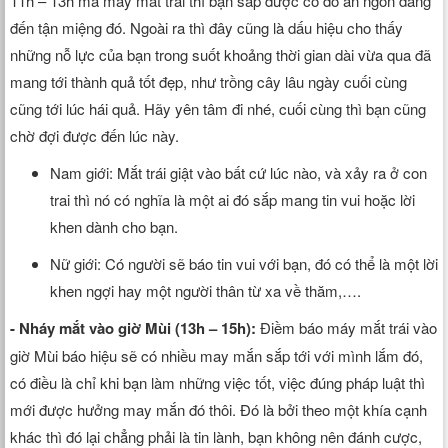
11h – 13h mà máy mắt trái thì bạn sắp được có đồ ăn ngon dâng
đến tận miệng đó. Ngoài ra thì đây cũng là dấu hiệu cho thấy
những nỗ lực của bạn trong suốt khoảng thời gian dài vừa qua đã
mang tới thành quả tốt đẹp, như trồng cây lâu ngày cuối cùng
cũng tới lúc hái quả. Hãy yên tâm đi nhé, cuối cùng thì bạn cũng
chờ đợi được đến lúc này.
Nam giới: Mắt trái giật vào bất cứ lúc nào, và xảy ra ở con
trai thì nó có nghĩa là một ai đó sắp mang tin vui hoặc lời
khen dành cho bạn.
Nữ giới: Có người sẽ báo tin vui với bạn, đó có thể là một lời
khen ngợi hay một người thân từ xa về thăm,….
- Nháy mắt vào giờ Mùi (13h – 15h):
Điềm báo máy mắt trái vào
giờ Mùi báo hiệu sẽ có nhiều may mắn sắp tới với mình lắm đó,
có điều là chỉ khi bạn làm những việc tốt, việc đúng pháp luật thì
mới được hưởng may mắn đó thôi. Đó là bởi theo một khía cạnh
khác thì đó lại chẳng phải là tin lành, bạn không nên đánh cược,