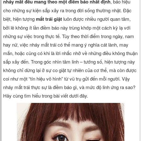
nháy mắt đều mang theo một điềm báo nhất định
, báo hiệu
cho những sự kiện sắp xảy ra trong đời sống thường nhật. Đặc
biệt, hiện tượng
mắt trái giật
luôn được nhiều người quan tâm,
bởi lẽ không ít lần điềm báo này trùng khớp một cách kỳ lạ với
những sự việc trong thực tế. Tùy theo thời điểm trong ngày, nam
hay nữ, việc nháy mắt trái có thể mang ý nghĩa cát lành, may
mắn, hoặc cũng có khi là lời nhắc nhở về những điều không thuận
sắp xảy đến. Trong góc nhìn tâm linh – tướng số, hiện tượng này
không chỉ dừng lại ở sự co giật tự nhiên của cơ thể, mà còn được
coi như một “tín hiệu vô hình” từ vũ trụ gửi đến mỗi người. Vậy
nháy mắt trái thực sự là điềm báo gì, và mức độ linh ứng ra sao?
Hãy cùng tìm hiểu trong bài viết dưới đây.