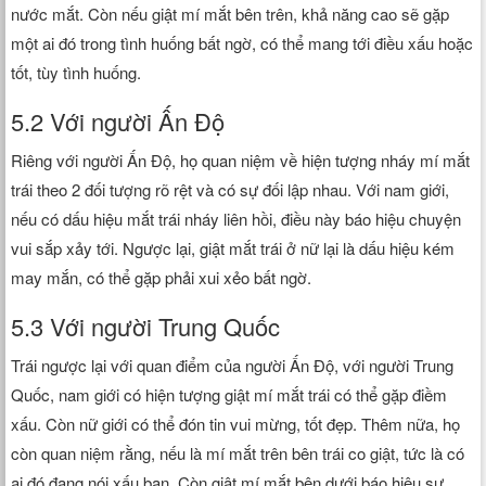
nước mắt. Còn nếu giật mí mắt bên trên, khả năng cao sẽ gặp
một ai đó trong tình huống bất ngờ, có thể mang tới điều xấu hoặc
tốt, tùy tình huống.
5.2 Với người Ấn Độ
Riêng với người Ấn Độ, họ quan niệm về hiện tượng nháy mí mắt
trái theo 2 đối tượng rõ rệt và có sự đối lập nhau. Với nam giới,
nếu có dấu hiệu mắt trái nháy liên hồi, điều này báo hiệu chuyện
vui sắp xảy tới. Ngược lại, giật mắt trái ở nữ lại là dấu hiệu kém
may mắn, có thể gặp phải xui xẻo bất ngờ.
5.3 Với người Trung Quốc
Trái ngược lại với quan điểm của người Ấn Độ, với người Trung
Quốc, nam giới có hiện tượng giật mí mắt trái có thể gặp điềm
xấu. Còn nữ giới có thể đón tin vui mừng, tốt đẹp. Thêm nữa, họ
còn quan niệm rằng, nếu là mí mắt trên bên trái co giật, tức là có
ai đó đang nói xấu bạn. Còn giật mí mắt bên dưới báo hiệu sự