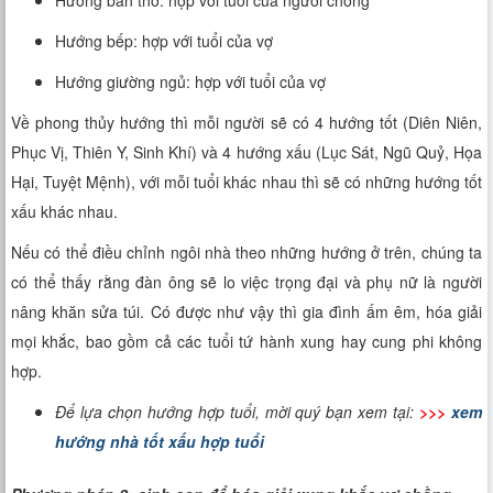
Hướng bàn thờ: hợp với tuổi của người chồng
Hướng bếp: hợp với tuổi của vợ
Hướng giường ngủ: hợp với tuổi của vợ
Về phong thủy hướng thì mỗi người sẽ có 4 hướng tốt (Diên Niên,
Phục Vị, Thiên Y, Sinh Khí) và 4 hướng xấu (Lục Sát, Ngũ Quỷ, Họa
Hại, Tuyệt Mệnh), với mỗi tuổi khác nhau thì sẽ có những hướng tốt
xấu khác nhau.
Nếu có thể điều chỉnh ngôi nhà theo những hướng ở trên, chúng ta
có thể thấy rằng đàn ông sẽ lo việc trọng đại và phụ nữ là người
nâng khăn sửa túi. Có được như vậy thì gia đình ấm êm, hóa giải
mọi khắc, bao gồm cả các tuổi tứ hành xung hay cung phi không
hợp.
Để lựa chọn hướng hợp tuổi, mời quý bạn xem tại:
>>>
xem
hướng nhà tốt xấu hợp tuổi