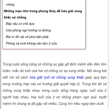
Xem tuổi
chồng
Những mẹo nhỏ trong phong thủy để hóa giải xung
Xem bói
khắc vợ chồng
Bếp nấu có chỗ dựa
Tướng số
Cửa phòng ngủ hướng ra đường
Bài trí đồ vật về phía bên phải
Cung hoàng đạo
Phòng vệ sinh không nên làm 2 cửa
Trong cuộc sống cũng có những sự gặp gỡ định mệnh dẫn đến hôn
nhân, mắc dù tuổi của hai vợ chồng có sự xung khắc. Nội dung bài
viết nói về cách
hóa giải tuổi vợ chồng xung khắc
giúp quý bạn
trong trường hợp này có hướng giải quyết hợp lý. Trong khi đó vợ
chồng xung khắc nhau trong cuộc sống hàng ngày, tuổi của 2
người hợp nhau, hay tuổi của 2 vợ chồng phạm ngũ quỷ, tuyệt
mệnh thì chúng ta đã gặp rất nhiều. Cùng tìm hiểu ngay bên dưới.