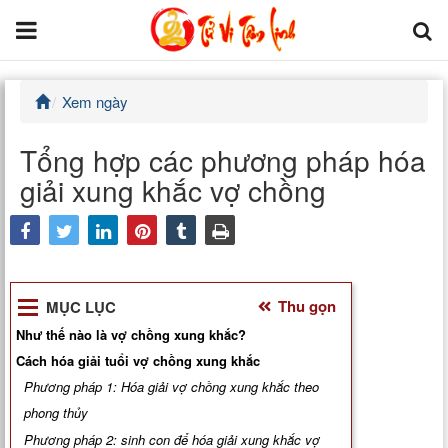
Xem ngày
Trang chủ
Tổng hợp các phương pháp hóa
Tử Vi Đẩu Số
giải xung khắc vợ chồng
Tử Vi 12 Con Giáp
facebook
Phong thủy
twitter
Thu gọn
MỤC LỤC
Kinh Dịch
Như thế nào là vợ chồng xung khắc?
Văn Hoa Tâm linh
Cách hóa giải tuổi vợ chồng xung khắc
Phương pháp 1: Hóa giải vợ chồng xung khắc theo
Xem ngày
phong thủy
Phương pháp 2: sinh con để hóa giải xung khắc vợ