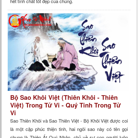
hết tính chất tốt đẹp của chúng.
Bộ Sao Khôi Việt (Thiên Khôi - Thiên
Việt) Trong Tử Vi - Quý Tinh Trong Tử
Vi
Sao Thiên Khôi và Sao Thiên Việt - Bộ Khôi Việt được coi
là một cặp phúc thiện tinh, hai ngôi sao này có tên gọi
chung là Thiên Ất Quý Nhân, chủ về sự con người luôn