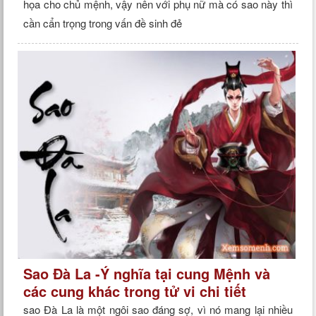
họa cho chủ mệnh, vậy nên với phụ nữ mà có sao này thì
cần cẩn trọng trong vấn đề sinh đẻ
Sao Đà La -Ý nghĩa tại cung Mệnh và
các cung khác trong tử vi chi tiết
sao Đà La là một ngôi sao đáng sợ, vì nó mang lại nhiều