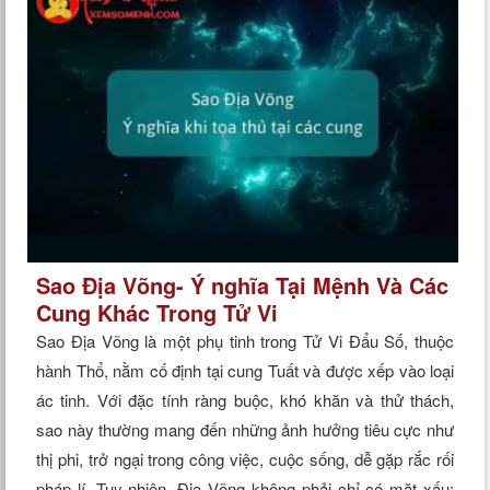
Sao Địa Võng- Ý nghĩa Tại Mệnh Và Các
Cung Khác Trong Tử Vi
Sao Địa Võng là một phụ tinh trong Tử Vi Đẩu Số, thuộc
hành Thổ, nằm cố định tại cung Tuất và được xếp vào loại
ác tinh. Với đặc tính ràng buộc, khó khăn và thử thách,
sao này thường mang đến những ảnh hưởng tiêu cực như
thị phi, trở ngại trong công việc, cuộc sống, dễ gặp rắc rối
pháp lí. Tuy nhiên, Địa Võng không phải chỉ có mặt xấu: