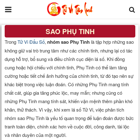
SAO PHỤ TINH
Trang chủ
Trong
Tử Vi Đẩu Số
,
nhóm sao Phụ Tinh
là tập hợp những sao
Tử Vi Đẩu Số
không giữ vai trò trung tâm như các chính tinh, nhưng lại có tác
dụng hỗ trợ, bổ sung và điều chỉnh cục diện lá số. Khi đồng
Tử Vi 12 Con Giáp
cung hoặc hội chiếu với chính tinh, Phụ Tinh có thể làm tăng
cường hoặc tiết chế ảnh hưởng của chính tinh, từ đó tạo nên sự
Phong thủy
khác biệt trong việc luận đoán. Có những Phụ Tinh mang tính
chất cát, giúp gia tăng phúc lộc, may mắn; nhưng cũng có
Kinh Dịch
những Phụ Tinh mang tính sát, khiến vận mệnh thêm phần khó
khăn, thử thách. Vì vậy, khi xem lá số Tử Vi, việc phân tích
Văn Hoa Tâm linh
nhóm sao Phụ Tinh là yếu tố quan trọng để luận đoán được bức
tranh toàn diện, chính xác hơn về cuộc đời, công danh, tài lộc
Xem ngày
và nhân duyên của một người.