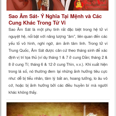
Sao Âm Sát- Ý Nghĩa Tại Mệnh và Các
Cung Khác Trong Tử Vi
Sao Âm Sát là một phụ tinh rất đặc biệt trong hệ tử vi
nguyệt hệ, nổi bật với năng lượng “âm”, liên quan đến các
yếu tố vô hình, nghi ngờ, ám ảnh tâm linh. Trong tử vi
Trung Quốc, Âm Sát được căn cứ theo tháng sinh để xác
định vị trí tọa thủ (ví dụ tháng 1 & 7 ở cung Dần; tháng 2 &
8 ở cung Tí; tháng 6 & 12 ở cung Thìn, v.v.). Khi xuất hiện
trong lá số, nó thường đem lại những ảnh hưởng tiêu cực
như: dễ bị tiểu nhân, tâm lý bất an, hoang tưởng, lo âu vô
cớ, hoặc bị ảnh hưởng bởi các điều huyền bí mà người
khác không thấy.