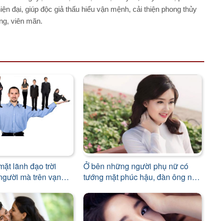
n đại, giúp độc giả thấu hiểu vận mệnh, cải thiện phong thủy
ng, viên mãn.
mặt lãnh đạo trời
Ở bên những người phụ nữ có
 người mà trên vạn
tướng mặt phúc hậu, đàn ông như
được nếm mật ngọt mỗi ngày