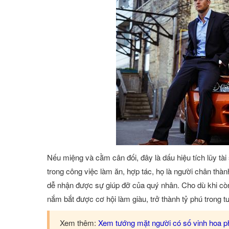
Nếu miệng và cằm cân đối, đây là dấu hiệu tích lũy tài s
trong công việc làm ăn, hợp tác, họ là người chân thà
dễ nhận được sự giúp đỡ của quý nhân. Cho dù khi còn t
nắm bắt được cơ hội làm giàu, trở thành tỷ phú trong tư
Xem thêm:
Xem tướng mặt người có số vinh hoa phú