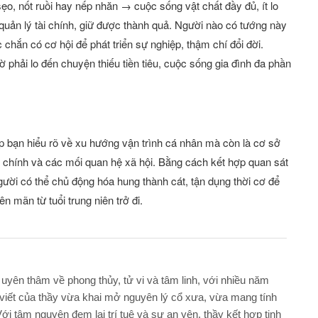
sẹo, nốt ruồi hay nếp nhăn → cuộc sống vật chất đầy đủ, ít lo
 quản lý tài chính, giữ được thành quả. Người nào có tướng này
c chắn có cơ hội để phát triển sự nghiệp, thậm chí đổi đời.
 phải lo đến chuyện thiếu tiền tiêu, cuộc sống gia đình đa phần
úp bạn hiểu rõ về xu hướng vận trình cá nhân mà còn là cơ sở
i chính và các mối quan hệ xã hội. Bằng cách kết hợp quan sát
gười có thể chủ động hóa hung thành cát, tận dụng thời cơ để
n mãn từ tuổi trung niên trở đi.
 uyên thâm về phong thủy, tử vi và tâm linh, với nhiều năm
viết của thầy vừa khai mở nguyên lý cổ xưa, vừa mang tính
ới tâm nguyện đem lại trí tuệ và sự an yên, thầy kết hợp tinh