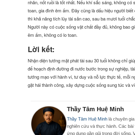
nhăn, nốt ruồi là tốt nhất. Nếu khí sắc sáng, không có 
toan, gia đình êm ấm. Đây cũng là dấu hiệu người biết
thì khả năng tích lũy tài sản cao, sau ba mươi tuổi chắ
Người này có cuộc sống vật chất đầy đủ, không bao giờ
êm ấm, không có lo toan.
Lời kết:
Nhận diện tướng mặt phát tài sau 30 tuổi không chỉ gi
để hoạch định đường đi nước bước trong sự nghiệp, tà
tướng mạo với hành vi, tư duy và nỗ lực thực tế, mỗi n
gặt hái thành công, xây dựng cuộc sống sung túc và viê
Thầy Tâm Huệ Minh
Thầy Tâm Huệ Minh
là chuyên gia
nghiên cứu và thực hành. Các bài 
ứng dụng gần gũi trong đời sống. V