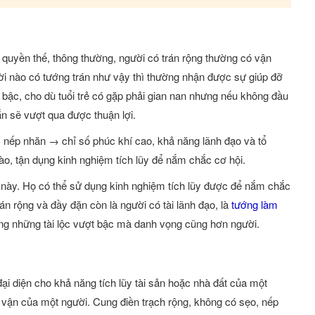
à quyền thế, thông thường, người có trán rộng thường có vận
ời nào có tướng trán như vậy thì thường nhận được sự giúp đỡ
 bậc, cho dù tuổi trẻ có gặp phải gian nan nhưng nếu không đầu
ắn sẽ vượt qua được thuận lợi.
, nếp nhăn → chỉ số phúc khí cao, khả năng lãnh đạo và tổ
trào, tận dụng kinh nghiệm tích lũy để nắm chắc cơ hội.
ời này. Họ có thể sử dụng kinh nghiệm tích lũy được để nắm chắc
án rộng và đầy đặn còn là người có tài lãnh đạo, là
tướng làm
ng những tài lộc vượt bậc mà danh vọng cũng hơn người.
ại diện cho khả năng tích lũy tài sản hoặc nhà đất của một
ài vận của một người. Cung điền trạch rộng, không có sẹo, nếp