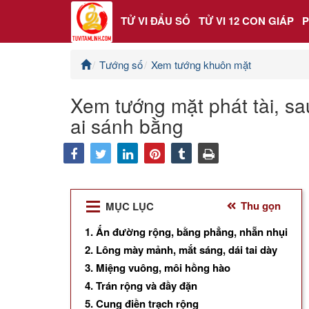
TỬ VI ĐẨU SỐ
TỬ VI 12 CON GIÁP
Tướng số
Xem tướng khuôn mặt
Trang chủ
Xem tướng mặt phát tài, sau
Tử Vi Đẩu Số
ai sánh bằng
Tử Vi 12 Con Giáp
facebook
twitter
Phong thủy
Thu gọn
MỤC LỤC
Kinh Dịch
1. Ấn đường rộng, bằng phẳng, nhẵn nhụi
Văn Hoa Tâm linh
2. Lông mày mảnh, mắt sáng, dái tai dày
3. Miệng vuông, môi hồng hào
Xem ngày
4. Trán rộng và đầy đặn
5. Cung điền trạch rộng