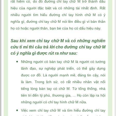
rất hiếm có, do đó đường chỉ tay chữ M trở thành dấu
hiệu của người đặc biệt và có những tài nhất định. Rất
nhiều người tìm hiểu đường chỉ tay hình chữ M có ý
nghĩa gì, đường chỉ tay chữ M nói lên điều gì vì bản thân
họ có hoặc người thân, bạn bè của họ có dấu hiệu này.
Sau khi xem chỉ tay chữ M và có những nghiên
cứu tỉ mỉ thì câu trả lời cho đường chỉ tay chữ M
có ý nghĩa gì được rút ra như sau:
Những người có bàn tay chữ M là người có tướng
lãnh đạo, sự nghiệp phát triển, có thể gây dựng
được cơ đồ. Là người mạnh mẽ, đáng tin cậy, nói
là làm. Trong lịch sử, có rất nhiều nhân vật nổi
tiếng lòng bàn tay có chữ M. Từ tổng thống, nhà
tiên tri đến tỷ phú, thương gia, ... Họ còn lập ra hội
những người có chỉ tay hình chữ M nữa.
Việc xem chỉ tay chữ M và tìm hiểu đường chỉ tay