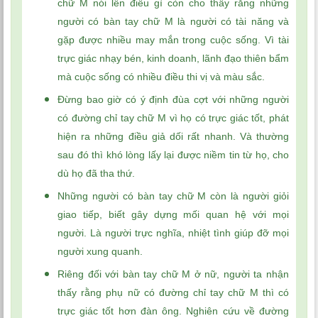
chữ M nói lên điều gì còn cho thấy rằng những
người có bàn tay chữ M là người có tài năng và
gặp được nhiều may mắn trong cuộc sống. Vì tài
trực giác nhạy bén, kinh doanh, lãnh đạo thiên bẩm
mà cuộc sống có nhiều điều thi vị và màu sắc.
Đừng bao giờ có ý định đùa cợt với những người
có đường chỉ tay chữ M vì họ có trực giác tốt, phát
hiện ra những điều giả dối rất nhanh. Và thường
sau đó thì khó lòng lấy lại được niềm tin từ họ, cho
dù họ đã tha thứ.
Những người có bàn tay chữ M còn là người giỏi
giao tiếp, biết gây dựng mối quan hệ với mọi
người. Là người trực nghĩa, nhiệt tình giúp đỡ mọi
người xung quanh.
Riêng đối với bàn tay chữ M ở nữ, người ta nhận
thấy rằng phụ nữ có đường chỉ tay chữ M thì có
trực giác tốt hơn đàn ông. Nghiên cứu về đường