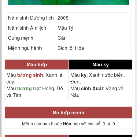
Năm sinh Dương lịch
2008
Năm sinh Âm lịch
Mậu Tý
Cung mệnh
Cấn
Mệnh ngũ hành
Bích lôi Hỏa
Màu hợp
Màu kỵ
Màu
tương sinh
: Xanh lá
Màu
kỵ
: Xanh nước biển,
cây;
Đen;
Màu
tương trợ
: Hồng, Đỏ
Màu
sinh Xuất
: Vàng và
và Tím
Nâu
Số hợp mệnh
Mệnh của bạn thuộc
Hỏa
hợp với các số: 3, 4, 9