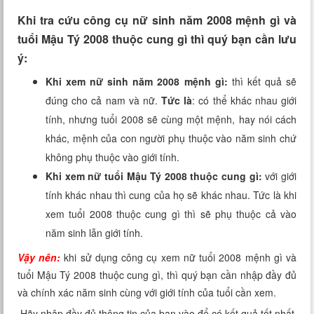
Xem tuổi
Khi tra cứu công cụ nữ sinh năm 2008 mệnh gì và
tuổi Mậu Tý 2008 thuộc cung gì thì quý bạn cần lưu
Xem bói
ý:
Tướng số
Khi xem nữ sinh năm 2008 mệnh gì:
thì kết quả sẽ
đúng cho cả nam và nữ.
Tức là
: có thể khác nhau giới
Cung hoàng đạo
tính, nhưng tuổi 2008 sẽ cùng một mệnh, hay nói cách
khác, mệnh của con người phụ thuộc vào năm sinh chứ
không phụ thuộc vào giới tính.
Khi xem nữ tuổi Mậu Tý 2008 thuộc cung gì:
với giới
tính khác nhau thì cung của họ sẽ khác nhau. Tức là khi
xem tuổi 2008 thuộc cung gì thì sẽ phụ thuộc cả vào
năm sinh lẫn giới tính.
Vậy nên:
khi sử dụng công cụ xem nữ tuổi 2008 mệnh gì và
tuổi Mậu Tý 2008 thuộc cung gì, thì quý bạn cần nhập đầy đủ
và chính xác năm sinh cùng với giới tính của tuổi cần xem.
Hãy nhập đầy đủ thông tin của bạn vào để có kết quả tốt nhất