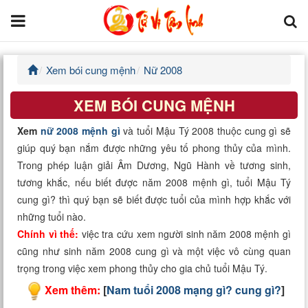
Xem bói cung mệnh
Nữ 2008
Trang chủ
XEM BÓI CUNG MỆNH
Tử Vi Đẩu Số
Xem
nữ 2008 mệnh gì
và tuổi Mậu Tý 2008 thuộc cung gì sẽ
Tử Vi 12 Con Giáp
giúp quý bạn nắm được những yêu tố phong thủy của mình.
Trong phép luận giải Âm Dương, Ngũ Hành về tương sinh,
Phong thủy
tương khắc, nếu biết được năm 2008 mệnh gì, tuổi Mậu Tý
cung gì? thì quý bạn sẽ biết được tuổi của mình hợp khắc với
Kinh Dịch
những tuổi nào.
Chính vì thế:
việc tra cứu xem người sinh năm 2008 mệnh gì
Văn Hoa Tâm linh
cũng như sinh năm 2008 cung gì và một việc vô cùng quan
trọng trong việc xem phong thủy cho gia chủ tuổi Mậu Tý.
Xem ngày
Xem thêm:
[
Nam tuổi 2008 mạng gì? cung gì?
]