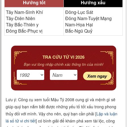
Hướng tốt
Hướng xấu
Tây Nam-Sinh Khí
Đông-Lục Sát
Tây-Diên Niên
Đông Nam-Tuyệt Mạng
Tây Bắc-Thiên y
Nam-Họa Hại
Đông Bắc-Phục vị
Bắc-Ngũ Quỷ
TRA CỨU TỬ VI 2026
Bạn vui lòng nhập chính xác thông tin của mình!
Xem ngay
Lưu ý: Công cụ xem tuổi Mậu Tý 2008 cung gì và mệnh gì sẽ
giúp quý bạn nắm bắt được những yếu tố tốt xấu trong phong
thủy đối với mình. Vậy cho nên, quý bạn cần phải [
Lập và luận
lá số tử vi chi tiết
] có bình giải để khám phá xem tài lộc, công