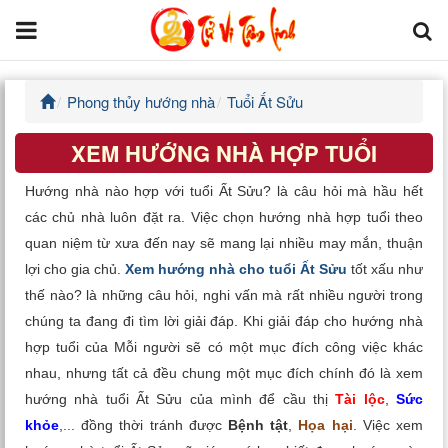
Phong thủy hướng nhà
Tuổi Ất Sửu
Trang chủ
XEM HƯỚNG NHÀ HỢP TUỔI
Tử Vi Đẩu Số
Hướng nhà nào hợp với tuổi Ất Sửu? là câu hỏi mà hầu hết
Tử Vi 12 Con Giáp
các chủ nhà luôn đặt ra. Việc chọn hướng nhà hợp tuổi theo
quan niệm từ xưa đến nay sẽ mang lại nhiều may mắn, thuận
Phong thủy
lợi cho gia chủ.
Xem hướng nhà cho tuổi Ất Sửu
tốt xấu như
thế nào? là những câu hỏi, nghi vấn mà rất nhiều người trong
Kinh Dịch
chúng ta đang đi tìm lời giải đáp. Khi giải đáp cho hướng nhà
hợp tuổi của Mỗi người sẽ có một mục đích công việc khác
Văn Hoa Tâm linh
nhau, nhưng tất cả đều chung một mục đích chính đó là xem
hướng nhà tuổi Ất Sửu của mình để cầu thị
Tài lộc
,
Sức
Xem ngày
khỏe
,... đồng thời tránh được
Bệnh tật
,
Họa hại
. Việc xem