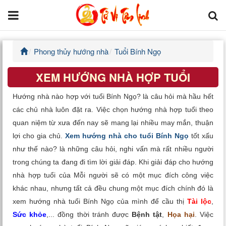
Phong thủy hướng nhà
Tuổi Bính Ngọ
Trang chủ
XEM HƯỚNG NHÀ HỢP TUỔI
Tử Vi Đẩu Số
Hướng nhà nào hợp với tuổi Bính Ngọ? là câu hỏi mà hầu hết
Tử Vi 12 Con Giáp
các chủ nhà luôn đặt ra. Việc chọn hướng nhà hợp tuổi theo
quan niệm từ xưa đến nay sẽ mang lại nhiều may mắn, thuận
Phong thủy
lợi cho gia chủ.
Xem hướng nhà cho tuổi Bính Ngọ
tốt xấu
như thế nào? là những câu hỏi, nghi vấn mà rất nhiều người
Kinh Dịch
trong chúng ta đang đi tìm lời giải đáp. Khi giải đáp cho hướng
nhà hợp tuổi của Mỗi người sẽ có một mục đích công việc
Văn Hoa Tâm linh
khác nhau, nhưng tất cả đều chung một mục đích chính đó là
xem hướng nhà tuổi Bính Ngọ của mình để cầu thị
Tài lộc
,
Xem ngày
Sức khỏe
,... đồng thời tránh được
Bệnh tật
,
Họa hại
. Việc