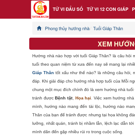
TỬ VI ĐẨU SỐ
TỬ VI 12 CON GIÁP
Phong thủy hướng nhà
Tuổi Giáp Thân
Trang chủ
XEM HƯỚN
Tử Vi Đẩu Số
Hướng nhà nào hợp với tuổi Giáp Thân? là câu hỏi 
Tử Vi 12 Con Giáp
tuổi theo quan niệm từ xưa đến nay sẽ mang lại nhi
Giáp Thân
tốt xấu như thế nào? là những câu hỏi, ng
Phong thủy
đáp. Khi giải đáp cho hướng nhà hợp tuổi của Mỗi ng
chung một mục đích chính đó là xem hướng nhà tuổi
Kinh Dịch
tránh được
Bệnh tật
,
Họa hại
. Việc xem hướng nhà 
mình, hướng nào mang đến tài lộc, hướng nào mang
Văn Hoa Tâm linh
Thân của bạn để tránh được nhưng tại họa không đá
Xem ngày
lưỡng, nhất quán, tránh bị nhầm lẫn, lệch lạc dẫn 
mình dãn đến gặp nhiều rủi ro trong cuộc sống.