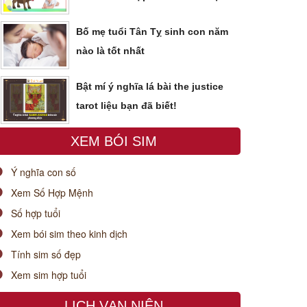
Bố mẹ tuổi Tân Tỵ sinh con năm
nào là tốt nhất
Bật mí ý nghĩa lá bài the justice
tarot liệu bạn đã biết!
XEM BÓI SIM
Ý nghĩa con số
Xem Số Hợp Mệnh
Số hợp tuổi
Xem bói sim theo kinh dịch
Tính sim số đẹp
Xem sim hợp tuổi
LỊCH VẠN NIÊN