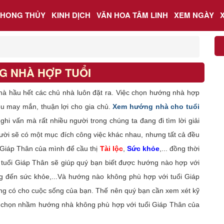
PHONG THỦY
KINH DỊCH
VĂN HOA TÂM LINH
XEM NGÀY
G NHÀ HỢP TUỔI
mà hầu hết các chủ nhà luôn đặt ra. Việc chọn hướng nhà hợp
ều may mắn, thuận lợi cho gia chủ.
Xem hướng nhà cho tuổi
hi vấn mà rất nhiều người trong chúng ta đang đi tìm lời giải
ười sẽ có một mục đích công việc khác nhau, nhưng tất cả đều
 Giáp Thân của mình để cầu thị
Tài lộc
,
Sức khỏe
,... đồng thời
tuổi Giáp Thân sẽ giúp quý bạn biết được hướng nào hợp với
 đến sức khỏe,...Và hướng nào không phù hợp với tuổi Giáp
ng có cho cuộc sống của bạn. Thế nên quý bạn cần xem xét kỹ
tới chọn nhầm hướng nhà không phù hợp với tuổi Giáp Thân của