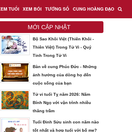
XEM TUỔI
XEM BÓI
TƯỚNG SỐ
CUNG HOÀNG ĐẠO
MỚI CẬP NHẬT
Bộ Sao Khôi Việt (Thiên Khôi -
Thiên Việt) Trong Tử Vi - Quý
Tinh Trong Tử Vi
Bàn về cung Phúc Đức - Những
ảnh hưởng của dòng họ đến
cuộc sống của bạn
Tử vi tuổi Tỵ năm 2026: Năm
Bính Ngọ với vận trình nhiều
thăng trầm
Tuổi Đinh Sửu sinh con năm nào
tốt nhất và hợp tuổi với bố mẹ?