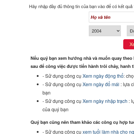
Xem tuổi
Hãy nhập đầy đủ thông tin của bạn vào để có kết quả 
Xem bói
Tướng số
X
Cung hoàng đạo
Nếu quý bạn xem hướng nhà và muốn quay theo h
sau để công việc được tiến hành trôi chảy, hanh t
- Sử dụng công cụ
Xem ngày động thổ
: ch
- Sử dụng công cụ
Xem ngày đổ mái
: lựa 
bạn
- Sử dụng công cụ
Xem ngày nhập trạch
: 
của quý bạn
Quý bạn cũng nên tham khảo các công cụ hợp tuổ
- Sử dụng công cụ
xem tuổi làm nhà cho n