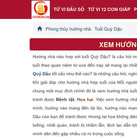
TỬ VI ĐẨU SỐ
TỬ VI 12 CON GIÁP
Phong thủy hướng nhà
Tuổi Quý Dậu
Trang chủ
XEM HƯỚN
Tử Vi Đẩu Số
Hướng nhà nào hợp với tuổi Quý Dậu? là câu hỏi m
Tử Vi 12 Con Giáp
tuổi theo quan niệm từ xưa đến nay sẽ mang lại nhi
Quý Dậu
tốt xấu như thế nào? là những câu hỏi, nghi 
Phong thủy
Khi giải đáp cho hướng nhà hợp tuổi của Mỗi ngườ
chung một mục đích chính đó là xem hướng nhà tuổ
Kinh Dịch
tránh được
Bệnh tật
,
Họa hại
. Việc xem hướng nhà
mình, hướng nào mang đến tài lộc, hướng nào man
Văn Hoa Tâm linh
Dậu của bạn để tránh được nhưng tại họa không đán
Xem ngày
lưỡng, nhất quán, tránh bị nhầm lẫn, lệch lạc dẫn
mình dãn đến gặp nhiều rủi ro trong cuộc sống.