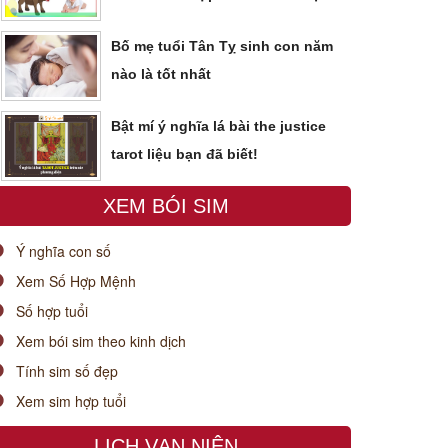
Bố mẹ tuổi Tân Tỵ sinh con năm
nào là tốt nhất
Bật mí ý nghĩa lá bài the justice
tarot liệu bạn đã biết!
XEM BÓI SIM
Ý nghĩa con số
Xem Số Hợp Mệnh
Số hợp tuổi
Xem bói sim theo kinh dịch
Tính sim số đẹp
Xem sim hợp tuổi
LỊCH VẠN NIÊN