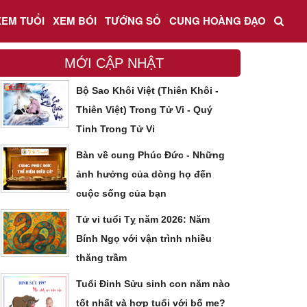
XEM TUỔI
XEM BÓI
TƯỚNG SỐ
CUNG HOÀNG ĐẠO
MỚI CẬP NHẬT
Bộ Sao Khôi Việt (Thiên Khôi -
Thiên Việt) Trong Tử Vi - Quý
Tinh Trong Tử Vi
Bàn về cung Phúc Đức - Những
ảnh hưởng của dòng họ đến
cuộc sống của bạn
Tử vi tuổi Tỵ năm 2026: Năm
Bính Ngọ với vận trình nhiều
thăng trầm
Tuổi Đinh Sửu sinh con năm nào
tốt nhất và hợp tuổi với bố mẹ?