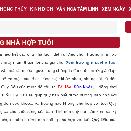
PHONG THỦY
KINH DỊCH
VĂN HOA TÂM LINH
XEM NGÀY
G NHÀ HỢP TUỔI
à hầu hết các chủ nhà luôn đặt ra. Việc chọn hướng nhà hợp
ều may mắn, thuận lợi cho gia chủ.
Xem hướng nhà cho tuổi
vấn mà rất nhiều người trong chúng ta đang đi tìm lời giải đáp.
i sẽ có một mục đích công việc khác nhau, nhưng tất cả đều
i Quý Dậu của mình để cầu thị
Tài lộc
,
Sức khỏe
,... đồng thời
 tuổi Quý Dậu sẽ giúp quý bạn biết được hướng nào hợp với
g đến sức khỏe,...Và hướng nào không phù hợp với tuổi Quý
g có cho cuộc sống của bạn. Thế nên quý bạn cần xem xét kỹ
 tới chọn nhầm hướng nhà không phù hợp với tuổi Quý Dậu của