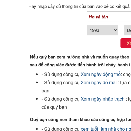
Xem tuổi
Hãy nhập đầy đủ thông tin của bạn vào để có kết quả 
Xem bói
Tướng số
X
Cung hoàng đạo
Nếu quý bạn xem hướng nhà và muốn quay theo h
sau để công việc được tiến hành trôi chảy, hanh t
- Sử dụng công cụ
Xem ngày động thổ
: ch
- Sử dụng công cụ
Xem ngày đổ mái
: lựa 
bạn
- Sử dụng công cụ
Xem ngày nhập trạch
: 
của quý bạn
Quý bạn cũng nên tham khảo các công cụ hợp tuổ
- Sử dụng công cụ
xem tuổi làm nhà cho n