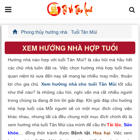
Phong thủy hướng nhà
Tuổi Tân Mùi
Trang chủ
XEM HƯỚNG NHÀ HỢP TUỔI
Tử Vi Đẩu Số
Hướng nhà nào hợp với tuổi Tân Mùi? là câu hỏi mà hầu hết
Tử Vi 12 Con Giáp
các chủ nhà luôn đặt ra. Việc chọn hướng nhà hợp tuổi theo
quan niệm từ xưa đến nay sẽ mang lại nhiều may mắn, thuận
Phong thủy
lợi cho gia chủ.
Xem hướng nhà cho tuổi Tân Mùi
tốt xấu
như thế nào? là những câu hỏi, nghi vấn mà rất nhiều người
Kinh Dịch
trong chúng ta đang đi tìm lời giải đáp. Khi giải đáp cho hướng
nhà hợp tuổi của Mỗi người sẽ có một mục đích công việc
Văn Hoa Tâm linh
khác nhau, nhưng tất cả đều chung một mục đích chính đó là
xem hướng nhà tuổi Tân Mùi của mình để cầu thị
Tài lộc
,
Sức
Xem ngày
khỏe
,... đồng thời tránh được
Bệnh tật
,
Họa hại
. Việc xem