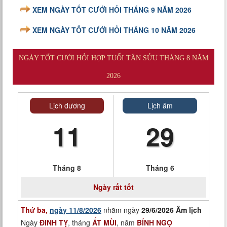
XEM NGÀY TỐT CƯỚI HỎI THÁNG 9 NĂM 2026
XEM NGÀY TỐT CƯỚI HỎI THÁNG 10 NĂM 2026
NGÀY TỐT CƯỚI HỎI HỢP TUỔI TÂN SỬU THÁNG 8 NĂM
2026
Lịch dương
Lịch âm
11
29
Tháng 8
Tháng 6
Ngày rất tốt
Thứ ba,
ngày 11/8/2026
nhằm ngày
29/6/2026 Âm lịch
Ngày
ĐINH TỴ
, tháng
ẤT MÙI
, năm
BÍNH NGỌ