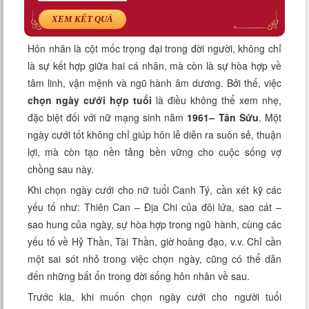
Xem tuổi
XEM KẾT QUẢ
Xem bói
Hôn nhân là cột mốc trọng đại trong đời người, không chỉ
là sự kết hợp giữa hai cá nhân, mà còn là sự hòa hợp về
Tướng số
tâm linh, vận mệnh và ngũ hành âm dương. Bởi thế, việc
chọn ngày cưới hợp tuổi
là điều không thể xem nhẹ,
Cung hoàng đạo
đặc biệt đối với nữ mạng sinh năm
1961– Tân Sửu
. Một
ngày cưới tốt không chỉ giúp hôn lễ diễn ra suôn sẻ, thuận
lợi, mà còn tạo nền tảng bền vững cho cuộc sống vợ
chồng sau này.
Khi chọn ngày cưới cho nữ tuổi Canh Tý, cần xét kỹ các
yếu tố như: Thiên Can – Địa Chi của đôi lứa, sao cát –
sao hung của ngày, sự hòa hợp trong ngũ hành, cùng các
yếu tố về Hỷ Thần, Tài Thần, giờ hoàng đạo, v.v. Chỉ cần
một sai sót nhỏ trong việc chọn ngày, cũng có thể dẫn
đến những bất ổn trong đời sống hôn nhân về sau.
Trước kia, khi muốn chọn ngày cưới cho người tuổi