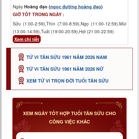
Ngày
Hoàng đạo (
ngọc đường hoàng đạo
)
GIỜ TỐT TRONG NGÀY :
Sửu (1:00-2:59),Thìn (7:00-8:59),Ngọ (11:00-12:59),Mùi
(13:00-14:59),Tuất (19:00-20:59),Hợi (21:00-22:59)
Xem chi tiết
TỬ VI TÂN SỬU 1961 NĂM 2026 NAM
TỬ VI TÂN SỬU 1961 NĂM 2026 NỮ
XEM TỬ VI TRỌN ĐỜI TUỔI TÂN SỬU
XEM NGÀY TỐT HỢP TUỔI TÂN SỬU CHO
CÔNG VIỆC KHÁC