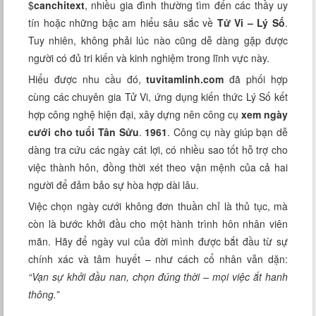
$
canchitext
, nhiều gia đình thường tìm đến các thầy uy
tín hoặc những bậc am hiểu sâu sắc về
Tử Vi – Lý Số
.
Tuy nhiên, không phải lúc nào cũng dễ dàng gặp được
người có đủ tri kiến và kinh nghiệm trong lĩnh vực này.
Hiểu được nhu cầu đó,
tuvitamlinh.com
đã phối hợp
cùng các chuyên gia Tử Vi, ứng dụng kiến thức Lý Số kết
hợp công nghệ hiện đại, xây dựng nên công cụ
xem ngày
cưới cho tuổi Tân Sửu
.
1961
. Công cụ này giúp bạn dễ
dàng tra cứu các ngày cát lợi, có nhiều sao tốt hỗ trợ cho
việc thành hôn, đồng thời xét theo vận mệnh của cả hai
người để đảm bảo sự hòa hợp dài lâu.
Việc chọn ngày cưới không đơn thuần chỉ là thủ tục, mà
còn là bước khởi đầu cho một hành trình hôn nhân viên
mãn. Hãy để ngày vui của đời mình được bắt đầu từ sự
chính xác và tâm huyết – như cách cổ nhân vẫn dặn:
“Vạn sự khởi đầu nan, chọn đúng thời – mọi việc ắt hanh
thông.”