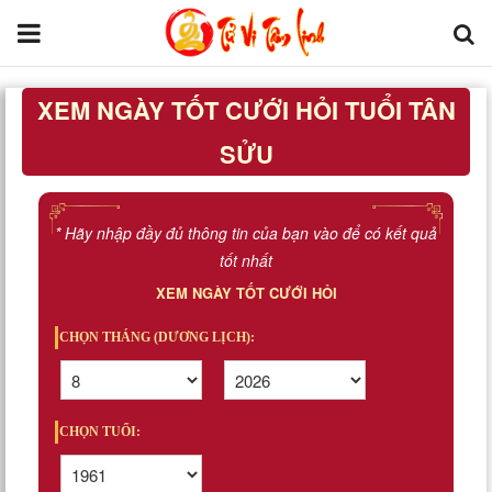
XEM NGÀY TỐT CƯỚI HỎI TUỔI TÂN
Trang chủ
SỬU
Tử Vi Đẩu Số
Tử Vi 12 Con Giáp
* Hãy nhập đầy đủ thông tin của bạn vào để có kết quả
tốt nhất
Phong thủy
XEM NGÀY TỐT CƯỚI HỎI
Kinh Dịch
CHỌN THÁNG (DƯƠNG LỊCH):
Văn Hoa Tâm linh
CHỌN TUỔI:
Xem ngày