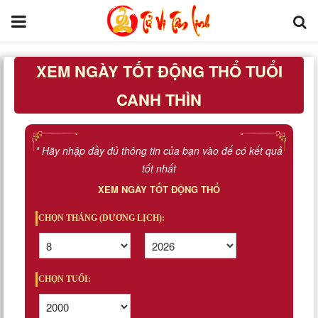
XEM NGÀY TỐT ĐỘNG THỔ TUỔI
Trang chủ
CANH THÌN
Tử Vi Đẩu Số
Tử Vi 12 Con Giáp
* Hãy nhập đầy đủ thông tin của bạn vào để có kết quả
tốt nhất
Phong thủy
XEM NGÀY TỐT ĐỘNG THỔ
Kinh Dịch
CHỌN THÁNG (DƯƠNG LỊCH):
Văn Hoa Tâm linh
CHỌN TUỔI:
Xem ngày