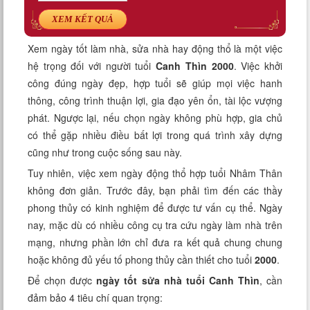
Xem tuổi
XEM KẾT QUẢ
Xem bói
Xem ngày tốt làm nhà, sửa nhà hay động thổ là một việc
hệ trọng đối với người tuổi
Canh Thìn
2000
. Việc khởi
Tướng số
công đúng ngày đẹp, hợp tuổi sẽ giúp mọi việc hanh
thông, công trình thuận lợi, gia đạo yên ổn, tài lộc vượng
Cung hoàng đạo
phát. Ngược lại, nếu chọn ngày không phù hợp, gia chủ
có thể gặp nhiều điều bất lợi trong quá trình xây dựng
cũng như trong cuộc sống sau này.
Tuy nhiên, việc xem ngày động thổ hợp tuổi Nhâm Thân
không đơn giản. Trước đây, bạn phải tìm đến các thầy
phong thủy có kinh nghiệm để được tư vấn cụ thể. Ngày
nay, mặc dù có nhiều công cụ tra cứu ngày làm nhà trên
mạng, nhưng phần lớn chỉ đưa ra kết quả chung chung
hoặc không đủ yếu tố phong thủy cần thiết cho tuổi
2000
.
Để chọn được
ngày tốt sửa nhà tuổi Canh Thìn
, cần
đảm bảo 4 tiêu chí quan trọng: