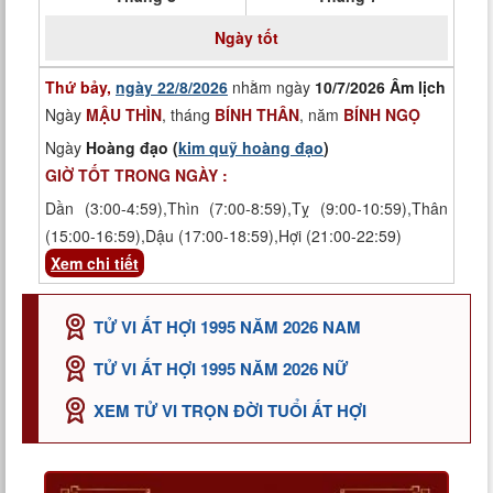
Ngày tốt
Thứ bảy,
ngày 22/8/2026
nhằm ngày
10/7/2026 Âm lịch
Ngày
MẬU THÌN
, tháng
BÍNH THÂN
, năm
BÍNH NGỌ
Ngày
Hoàng đạo (
kim quỹ hoàng đạo
)
GIỜ TỐT TRONG NGÀY :
Dần (3:00-4:59),Thìn (7:00-8:59),Tỵ (9:00-10:59),Thân
(15:00-16:59),Dậu (17:00-18:59),Hợi (21:00-22:59)
Xem chi tiết
TỬ VI ẤT HỢI 1995 NĂM 2026 NAM
TỬ VI ẤT HỢI 1995 NĂM 2026 NỮ
XEM TỬ VI TRỌN ĐỜI TUỔI ẤT HỢI