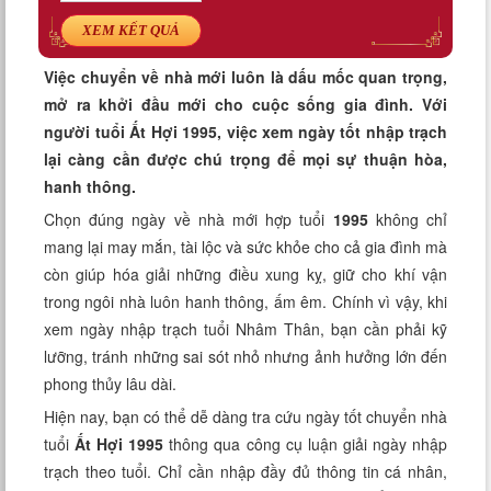
Xem tuổi
XEM KẾT QUẢ
Xem bói
Việc chuyển về nhà mới luôn là dấu mốc quan trọng,
mở ra khởi đầu mới cho cuộc sống gia đình. Với
Tướng số
người tuổi Ất Hợi 1995, việc xem ngày tốt nhập trạch
lại càng cần được chú trọng để mọi sự thuận hòa,
Cung hoàng đạo
hanh thông.
Chọn đúng ngày về nhà mới hợp tuổi
1995
không chỉ
mang lại may mắn, tài lộc và sức khỏe cho cả gia đình mà
còn giúp hóa giải những điều xung kỵ, giữ cho khí vận
trong ngôi nhà luôn hanh thông, ấm êm. Chính vì vậy, khi
xem ngày nhập trạch tuổi Nhâm Thân, bạn cần phải kỹ
lưỡng, tránh những sai sót nhỏ nhưng ảnh hưởng lớn đến
phong thủy lâu dài.
Hiện nay, bạn có thể dễ dàng tra cứu ngày tốt chuyển nhà
tuổi
Ất Hợi
1995
thông qua công cụ luận giải ngày nhập
trạch theo tuổi. Chỉ cần nhập đầy đủ thông tin cá nhân,