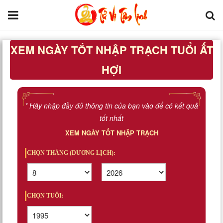
XEM NGÀY TỐT NHẬP TRẠCH TUỔI ẤT
Trang chủ
HỢI
Tử Vi Đẩu Số
Tử Vi 12 Con Giáp
* Hãy nhập đầy đủ thông tin của bạn vào để có kết quả
tốt nhất
Phong thủy
XEM NGÀY TỐT NHẬP TRẠCH
Kinh Dịch
CHỌN THÁNG (DƯƠNG LỊCH):
Văn Hoa Tâm linh
CHỌN TUỔI:
Xem ngày