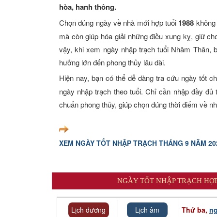
hòa, hanh thông.
Xem tuổi
Chọn đúng ngày về nhà mới hợp tuổi
1988
không 
Xem bói
mà còn giúp hóa giải những điều xung kỵ, giữ ch
vậy, khi xem ngày nhập trạch tuổi Nhâm Thân, b
Tướng số
hưởng lớn đến phong thủy lâu dài.
Hiện nay, bạn có thể dễ dàng tra cứu ngày tốt c
Cung hoàng đạo
ngày nhập trạch theo tuổi. Chỉ cần nhập đầy đủ
chuẩn phong thủy, giúp chọn đúng thời điểm về n
XEM NGÀY TỐT NHẬP TRẠCH THÁNG 9 NĂM 20
NGÀY TỐT NHẬP TRẠCH HỢP
Lịch dương
Lịch âm
Thứ ba,
ng