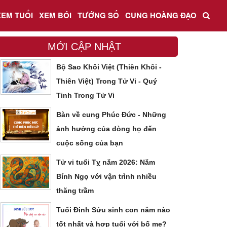
XEM TUỔI
XEM BÓI
TƯỚNG SỐ
CUNG HOÀNG ĐẠO
MỚI CẬP NHẬT
Bộ Sao Khôi Việt (Thiên Khôi -
Thiên Việt) Trong Tử Vi - Quý
Tinh Trong Tử Vi
Bàn về cung Phúc Đức - Những
ảnh hưởng của dòng họ đến
cuộc sống của bạn
Tử vi tuổi Tỵ năm 2026: Năm
Bính Ngọ với vận trình nhiều
thăng trầm
Tuổi Đinh Sửu sinh con năm nào
tốt nhất và hợp tuổi với bố mẹ?