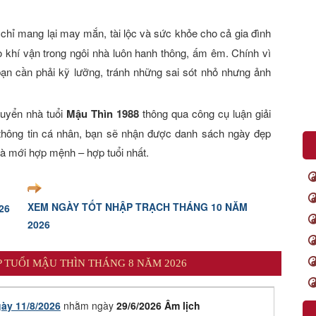
chỉ mang lại may mắn, tài lộc và sức khỏe cho cả gia đình
o khí vận trong ngôi nhà luôn hanh thông, ấm êm. Chính vì
ạn cần phải kỹ lưỡng, tránh những sai sót nhỏ nhưng ảnh
huyển nhà tuổi
Mậu Thìn
1988
thông qua công cụ luận giải
 thông tin cá nhân, bạn sẽ nhận được danh sách ngày đẹp
hà mới hợp mệnh – hợp tuổi nhất.
XEM NGÀY TỐT NHẬP TRẠCH THÁNG 10 NĂM
26
2026
 TUỔI MẬU THÌN THÁNG 8 NĂM 2026
ày 11/8/2026
nhằm ngày
29/6/2026 Âm lịch