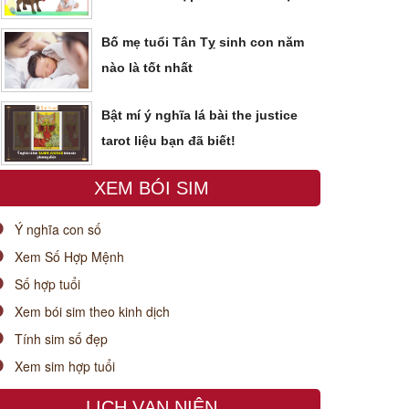
Bố mẹ tuổi Tân Tỵ sinh con năm
nào là tốt nhất
Bật mí ý nghĩa lá bài the justice
tarot liệu bạn đã biết!
XEM BÓI SIM
Ý nghĩa con số
Xem Số Hợp Mệnh
Số hợp tuổi
Xem bói sim theo kinh dịch
Tính sim số đẹp
Xem sim hợp tuổi
LỊCH VẠN NIÊN