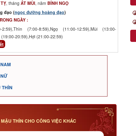
 TỴ
, tháng
ẤT MÙI
, năm
BÍNH NGỌ
g đạo (
ngọc đường hoàng đạo
)
TRONG NGÀY :
-2:59),Thìn (7:00-8:59),Ngọ (11:00-12:59),Mùi (13:00-
 (19:00-20:59),Hợi (21:00-22:59)
ết
6 NAM
 NỮ
 THÌN
 MẬU THÌN CHO CÔNG VIỆC KHÁC