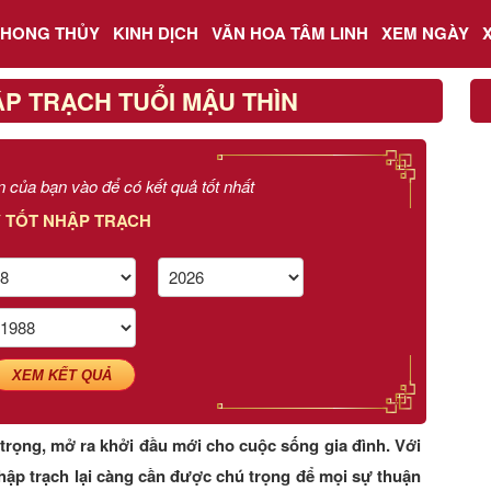
PHONG THỦY
KINH DỊCH
VĂN HOA TÂM LINH
XEM NGÀY
P TRẠCH TUỔI MẬU THÌN
n của bạn vào để có kết quả tốt nhất
 TỐT NHẬP TRẠCH
XEM KẾT QUẢ
trọng, mở ra khởi đầu mới cho cuộc sống gia đình. Với
nhập trạch lại càng cần được chú trọng để mọi sự thuận