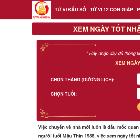
TỬ VI ĐẨU SỐ
TỬ VI 12 CON GIÁP
XEM NGÀY TỐT NHẬ
Trang chủ
Tử Vi Đẩu Số
* Hãy nhập đầy đủ thông ti
XEM NGÀY
Tử Vi 12 Con Giáp
CHỌN THÁNG (DƯƠNG LỊCH):
Phong thủy
CHỌN TUỔI:
Kinh Dịch
Văn Hoa Tâm linh
Việc chuyển về nhà mới luôn là dấu mốc quan 
Xem ngày
người tuổi Mậu Thìn 1988, việc xem ngày tốt 