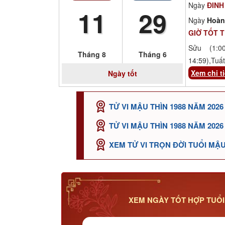
Ngày
ĐINH
11
29
Ngày
Hoàn
GIỜ TỐT 
Sửu (1:00
Tháng 8
Tháng 6
14:59),Tuất
Xem chi ti
Ngày tốt
TỬ VI MẬU THÌN 1988 NĂM 202
TỬ VI MẬU THÌN 1988 NĂM 2026
XEM TỬ VI TRỌN ĐỜI TUỔI MẬU
XEM NGÀY TỐT HỢP TUỔI