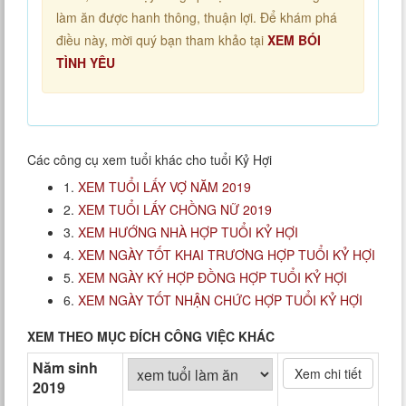
làm ăn được hanh thông, thuận lợi. Để khám phá
điều này, mời quý bạn tham khảo tại
XEM BÓI
TÌNH YÊU
Các công cụ xem tuổi khác cho tuổi Kỷ Hợi
1.
XEM TUỔI LẤY VỢ NĂM 2019
2.
XEM TUỔI LẤY CHỒNG NỮ 2019
3.
XEM HƯỚNG NHÀ HỢP TUỔI KỶ HỢI
4.
XEM NGÀY TỐT KHAI TRƯƠNG HỢP TUỔI KỶ HỢI
5.
XEM NGÀY KÝ HỢP ĐỒNG HỢP TUỔI KỶ HỢI
6.
XEM NGÀY TỐT NHẬN CHỨC HỢP TUỔI KỶ HỢI
XEM THEO MỤC ĐÍCH CÔNG VIỆC KHÁC
Năm sinh
Xem chi tiết
2019