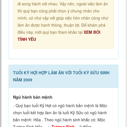
đi song hành với nhau. Vậy nên, ngoài việc làm ăn
thì quý bạn cũng phải chọn ý chung nhân cho
mình, có như vậy với giúp việc hôn nhân cũng như
làm ăn được hanh thông, thuận lợi. Để khám phá
điều này, mời quý bạn tham khảo tại
XEM BÓI
TÌNH YÊU
TUỔI KỶ HỢI HỢP LÀM ĂN VỚI TUỔI KỶ SỬU SINH
NĂM 2009
Ngũ hành bản mệnh
- Quý bạn tuổi Kỷ Hợi có ngũ hành bản mệnh là Mộc
chọn tuổi kết hợp làm ăn là tuổi Kỷ Sửu có ngũ hành
bản mệnh: Hỏa . Theo ngũ hành sinh khắc có: Mộc
Tương Sinh Hỏa ==>
Tương Sinh
= 2 điểm