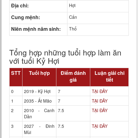
Địa chi:
Hợi
Cung mệnh:
Cấn
Niên mệnh năm sinh:
Thổ
Tổng hợp những tuổi hợp làm ăn
với tuổi Kỷ Hợi
STT
Tuổi hợp
Điểm đánh
Luận giải chi
giá
tiết
0
2019 - Kỷ Hợi
7
TẠI ĐÂY
1
2035 - Ất Mão
7
TẠI ĐÂY
2
2010 - Canh
7.5
TẠI ĐÂY
Dần
3
2027 - Đinh
7.5
TẠI ĐÂY
Mùi