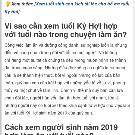
Xem thêm: [
Xem tuổi sinh con kích tài lộc cho bố mẹ tuổi
Xem tuổi
Kỷ Hợi
]
Xem bói
Vì sao cần xem tuổi Kỷ Hợi hợp
với tuổi nào trong chuyện làm ăn?
Tướng số
Công việc làm ăn và đường công danh, sự nghiệp luôn là những
Cung hoàng đạo
điều vô cùng quan trọng đối với tất cả mọi người. Và không
chỉ riêng một ai, tất cả chúng ta đều mong muốn mình sẽ thành
đạt trong cuộc sống. Nhưng điều đó không có nghĩa là cứ mong
cầu là sẽ thành hiện thực, bởi vì ngoài những nỗ lực của bản
thân, quý bạn còn cần kết hợp với những yếu tố về tử vi, phong
thủy và một chút về tâm linh. Chính vì thế mà quý bạn cần lựa
chọn đối tác, người hùn vốn làm ăn hợp tuổi với mình, tức là
những người này có tuổi xét theo khía cạnh tử vi hợp cho việc làm
ăn với tuổi Kỷ Hợi sinh năm 2019 của quý bạn.
Cách xem người sinh năm 2019