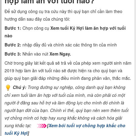
hợp làm ăn với tuổi nào?
Để sử dụng công cụ tra cứu này thì quý bạn chỉ cần làm theo
hướng dẫn sau đây của chúng tôi:
Bước 1:
Chọn công cụ
Xem tuổi Kỷ Hợi làm ăn hợp với tuổi
nào
Bước 2:
nhập đầy đủ và chính xác các thông tin của mình
Bước 3:
Nhấn vào nút
Xem Ngay.
Chờ trong giây lát kết quả sẽ trả về của phép xem người sinh năm
2019 hợp làm ăn với tuổi nào sẽ được hiện ra cho quý bạn và
giúp quý bạn giải đáp những điều mình đang phân vân, thắc mắc.
Chú ý:
Trong đường sự nghiệp,
công danh
quý bạn không
chỉ xem tuổi làm ăn hợp với tuổi của mình, mà còn phải có một
người ở đằng sau hỗ trợ và làm động lực cho mình đó chính là
người bạn đời của bạn. Chính vì thế, quý bạn nên xem thêm tuổi
vợ chồng mình có hợp hay xung khắc không và cách hóa giải
xung khắc tại:
[
Xem bói tuổi vợ chồng hợp khắc cho
tuổi Kỷ Hợi
]