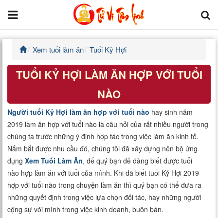
Xem tuổi làm ăn
Tuổi Kỷ Hợi
Trang chủ
TUỔI KỶ HỢI LÀM ĂN HỢP VỚI TUỔI
Tử Vi Đẩu Số
NÀO
Tử Vi 12 Con Giáp
Người tuổi Kỷ Hợi làm ăn hợp với tuổi nào
hay sinh năm
2019 làm ăn hợp với tuổi nào là câu hỏi của rất nhiều người trong
Phong thủy
chúng ta trước những ý định hợp tác trong việc làm ăn kinh tế.
Nắm bắt được nhu cầu đó, chúng tôi đã xây dựng nên bộ ứng
Kinh Dịch
dụng
Xem Tuổi Làm Ăn
, để quý bạn dễ dàng biết được tuổi
nào hợp làm ăn với tuổi của mình. Khi đã biết tuổi Kỷ Hợi 2019
Văn Hoa Tâm linh
hợp với tuổi nào trong chuyện làm ăn thì quý bạn có thể đưa ra
những quyết định trong việc lựa chọn đối tác, hay những người
Xem ngày
cộng sự với mình trong việc kinh doanh, buôn bán.