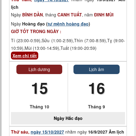
lịch
Ngày
BÍNH DẦN
, tháng
CANH TUẤT
, năm
ĐINH MÙI
Ngày
Hoàng đạo (
tư mệnh hoàng đạo
)
GIỜ TỐT TRONG NGÀY :
Tí (23:00-0:59),Sửu (1:00-2:59),Thìn (7:00-8:59),Tỵ (9:00-
10:59),Mùi (13:00-14:59),Tuất (19:00-20:59)
Xem chi tiết
Lịch dương
Lịch âm
15
16
Tháng 10
Tháng 9
Ngày
Hắc đạo
Thứ sáu,
ngày 15/10/2027
nhằm ngày
16/9/2027 Âm lịch