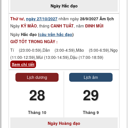
Ngày
Hắc đạo
Thứ tư,
ngày 27/10/2027
nhằm ngày
28/9/2027 Âm lịch
Ngày
KỶ MÃO
, tháng
CANH TUẤT
, năm
ĐINH MÙI
Ngày
Hắc đạo (
câu trần hắc đạo
)
GIỜ TỐT TRONG NGÀY :
Tí (23:00-0:59),Dần (3:00-4:59),Mão (5:00-6:59),Ngọ
(11:00-12:59),Mùi (13:00-14:59),Dậu (17:00-18:59)
Xem chi tiết
Lịch dương
Lịch âm
28
29
Tháng 10
Tháng 9
Ngày
Hoàng đạo