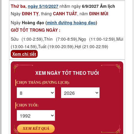
Thứ ba,
ngày 5/10/2027
nhằm ngày
6/9/2027 Âm lịch
Ngày
ĐINH TỴ
, tháng
CANH TUẤT
, năm
ĐINH MÙI
Ngày
Hoàng đạo (
minh đường hoàng đạo
)
GIỜ TỐT TRONG NGÀY :
Sửu (1:00-2:59),Thìn (7:00-8:59),Ngọ (11:00-12:59),Mùi
(13:00-14:59),Tuất (19:00-20:59),Hợi (21:00-22:59)
Xem chi tiết
XEM NGÀY TỐT THEO TUỔI
CHỌN THÁNG (DƯƠNG LỊCH):
CHỌN TUỔI:
XEM KẾT QUẢ