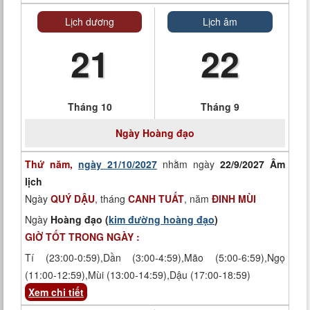
Lịch dương
Lịch âm
21
22
Tháng 10
Tháng 9
Ngày
Hoàng đạo
Thứ năm,
ngày 21/10/2027
nhằm ngày
22/9/2027 Âm
lịch
Ngày
QUÝ DẬU
, tháng
CANH TUẤT
, năm
ĐINH MÙI
Ngày
Hoàng đạo (
kim đường hoàng đạo
)
GIỜ TỐT TRONG NGÀY :
Tí (23:00-0:59),Dần (3:00-4:59),Mão (5:00-6:59),Ngọ
(11:00-12:59),Mùi (13:00-14:59),Dậu (17:00-18:59)
Xem chi tiết