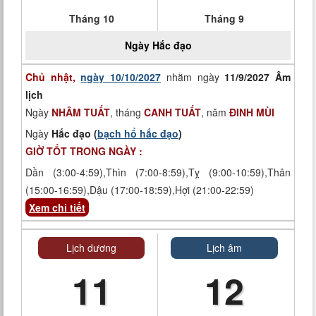
Tháng 10
Tháng 9
Ngày
Hắc đạo
Chủ nhật,
ngày 10/10/2027
nhằm ngày
11/9/2027 Âm
lịch
Ngày
NHÂM TUẤT
, tháng
CANH TUẤT
, năm
ĐINH MÙI
Ngày
Hắc đạo (
bạch hổ hắc đạo
)
GIỜ TỐT TRONG NGÀY :
Dần (3:00-4:59),Thìn (7:00-8:59),Tỵ (9:00-10:59),Thân
(15:00-16:59),Dậu (17:00-18:59),Hợi (21:00-22:59)
Xem chi tiết
Lịch dương
Lịch âm
11
12