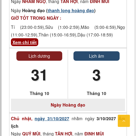
Ngày
NHÂM NGỌ
, tháng
TÂN HỢI
, năm
ĐINH MÙI
Ngày
Hoàng đạo (
thanh long hoàng đạo
)
GIỜ TỐT TRONG NGÀY :
Tí (23:00-0:59),Sửu (1:00-2:59),Mão (5:00-6:59),Ngọ
(11:00-12:59),Thân (15:00-16:59),Dậu (17:00-18:59)
Xem chi tiết
Lịch dương
Lịch âm
31
3
Tháng 10
Tháng 10
Ngày
Hoàng đạo
Chủ nhật,
ngày 31/10/2027
nhằm ngày
3/10/2027 Âm
lịch
Ngày
QUÝ MÙI
, tháng
TÂN HỢI
, năm
ĐINH MÙI