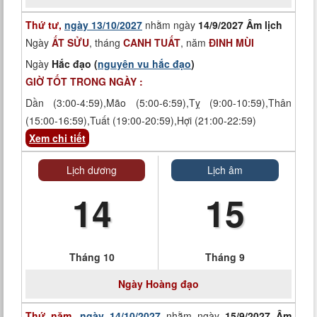
Thứ tư,
ngày 13/10/2027
nhằm ngày
14/9/2027 Âm lịch
Ngày
ẤT SỬU
, tháng
CANH TUẤT
, năm
ĐINH MÙI
Ngày
Hắc đạo (
nguyên vu hắc đạo
)
GIỜ TỐT TRONG NGÀY :
Dần (3:00-4:59),Mão (5:00-6:59),Tỵ (9:00-10:59),Thân
(15:00-16:59),Tuất (19:00-20:59),Hợi (21:00-22:59)
Xem chi tiết
Lịch dương
Lịch âm
14
15
Tháng 10
Tháng 9
Ngày
Hoàng đạo
Thứ năm,
ngày 14/10/2027
nhằm ngày
15/9/2027 Âm