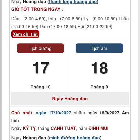
Ngày
Hoàng đạo (
thanh long hoàng đạo
)
GIỜ TỐT TRONG NGÀY :
Dần (3:00-4:59),Thìn (7:00-8:59),Tỵ (9:00-10:59),Thân
(15:00-16:59),Dậu (17:00-18:59),Hợi (21:00-22:59)
Xem chi tiết
Lịch dương
Lịch âm
17
18
Tháng 10
Tháng 9
Ngày
Hoàng đạo
Chủ nhật,
ngày 17/10/2027
nhằm ngày
18/9/2027 Âm
lịch
Ngày
KỶ TỴ
, tháng
CANH TUẤT
, năm
ĐINH MÙI
Ngày
Hoàng đạo (
minh đường hoàng đạo
)