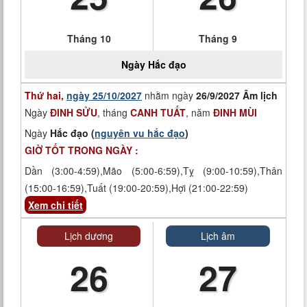
Tháng 10
Tháng 9
Ngày
Hắc đạo
Thứ hai,
ngày 25/10/2027
nhằm ngày
26/9/2027 Âm lịch
Ngày
ĐINH SỬU
, tháng
CANH TUẤT
, năm
ĐINH MÙI
Ngày
Hắc đạo (
nguyên vu hắc đạo
)
GIỜ TỐT TRONG NGÀY :
Dần (3:00-4:59),Mão (5:00-6:59),Tỵ (9:00-10:59),Thân
(15:00-16:59),Tuất (19:00-20:59),Hợi (21:00-22:59)
Xem chi tiết
Lịch dương
Lịch âm
26
27