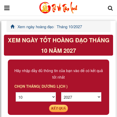
Xem ngày hoàng đạo
Tháng 10/2027
Trang chủ
XEM NGÀY TỐT HOÀNG ĐẠO THÁNG
Tử Vi Đẩu Số
10 NĂM 2027
Tử Vi 12 Con Giáp
Phong thủy
Hãy nhập đầy đủ thông tin của bạn vào để có kết quả
tốt nhất
Kinh Dịch
CHỌN THÁNG( DƯƠNG LỊCH )
Văn Hoa Tâm linh
Xem ngày
KẾT QUẢ