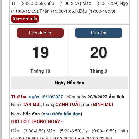
Tí (23:00-0:59),Sửu (1:00-2:59),Mão (5:00-6:59),Ngọ
(11:00-12:59),Thân (15:00-16:59),Dậu (17:00-18:59)
Xem chi tiết
Lịch dương
Lịch âm
19
20
Tháng 10
Tháng 9
Ngày
Hắc đạo
Thứ ba,
ngày 19/10/2027
nhằm ngày
20/9/2027 Âm lịch
Ngày
TÂN MÙI
, tháng
CANH TUẤT
, năm
ĐINH MÙI
Ngày
Hắc đạo (
chu tước hắc đạo
)
GIỜ TỐT TRONG NGÀY :
Dần (3:00-4:59),Mão (5:00-6:59),Tỵ (9:00-10:59),Thân
(15:00-16:59),Tuất (19:00-20:59),Hợi (21:00-22:59)