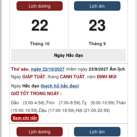
Lịch dương
Lịch âm
22
23
Tháng 10
Tháng 9
Ngày
Hắc đạo
Thứ sáu,
ngày 22/10/2027
nhằm ngày
23/9/2027 Âm lịch
Ngày
GIÁP TUẤT
, tháng
CANH TUẤT
, năm
ĐINH MÙI
Ngày
Hắc đạo (
bạch hổ hắc đạo
)
GIỜ TỐT TRONG NGÀY :
Dần (3:00-4:59),Thìn (7:00-8:59),Tỵ (9:00-10:59),Thân
(15:00-16:59),Dậu (17:00-18:59),Hợi (21:00-22:59)
Xem chi tiết
Lịch dương
Lịch âm