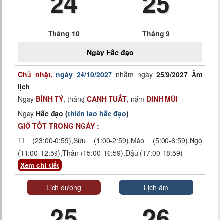
24
25
Tháng 10
Tháng 9
Ngày
Hắc đạo
Chủ nhật,
ngày 24/10/2027
nhằm ngày
25/9/2027 Âm
lịch
Ngày
BÍNH TÝ
, tháng
CANH TUẤT
, năm
ĐINH MÙI
Ngày
Hắc đạo (
thiên lao hắc đạo
)
GIỜ TỐT TRONG NGÀY :
Tí (23:00-0:59),Sửu (1:00-2:59),Mão (5:00-6:59),Ngọ
(11:00-12:59),Thân (15:00-16:59),Dậu (17:00-18:59)
Xem chi tiết
Lịch dương
Lịch âm
25
26