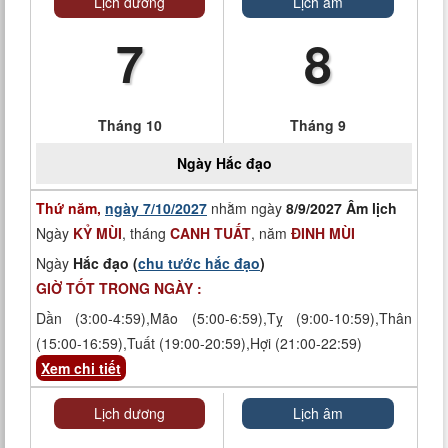
Lịch dương
Lịch âm
7
8
Tháng 10
Tháng 9
Ngày
Hắc đạo
Thứ năm,
ngày 7/10/2027
nhằm ngày
8/9/2027 Âm lịch
Ngày
KỶ MÙI
, tháng
CANH TUẤT
, năm
ĐINH MÙI
Ngày
Hắc đạo (
chu tước hắc đạo
)
GIỜ TỐT TRONG NGÀY :
Dần (3:00-4:59),Mão (5:00-6:59),Tỵ (9:00-10:59),Thân
(15:00-16:59),Tuất (19:00-20:59),Hợi (21:00-22:59)
Xem chi tiết
Lịch dương
Lịch âm