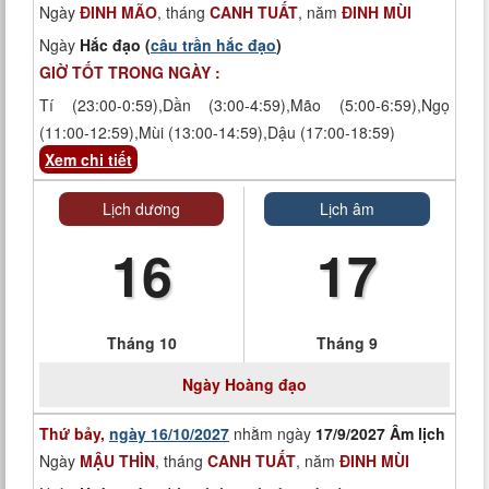
Ngày
ĐINH MÃO
, tháng
CANH TUẤT
, năm
ĐINH MÙI
Ngày
Hắc đạo (
câu trần hắc đạo
)
GIỜ TỐT TRONG NGÀY :
Tí (23:00-0:59),Dần (3:00-4:59),Mão (5:00-6:59),Ngọ
(11:00-12:59),Mùi (13:00-14:59),Dậu (17:00-18:59)
Xem chi tiết
Lịch dương
Lịch âm
16
17
Tháng 10
Tháng 9
Ngày
Hoàng đạo
Thứ bảy,
ngày 16/10/2027
nhằm ngày
17/9/2027 Âm lịch
Ngày
MẬU THÌN
, tháng
CANH TUẤT
, năm
ĐINH MÙI