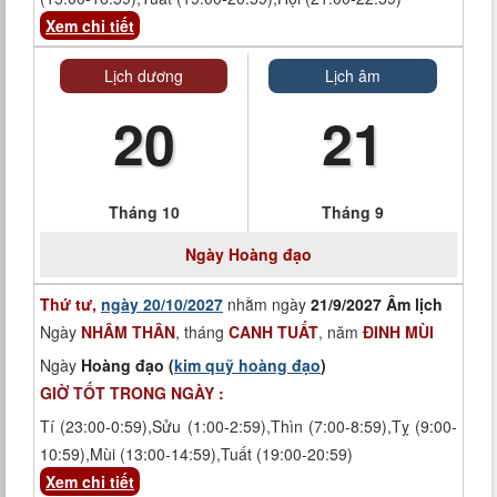
Xem chi tiết
Lịch dương
Lịch âm
20
21
Tháng 10
Tháng 9
Ngày
Hoàng đạo
Thứ tư,
ngày 20/10/2027
nhằm ngày
21/9/2027 Âm lịch
Ngày
NHÂM THÂN
, tháng
CANH TUẤT
, năm
ĐINH MÙI
Ngày
Hoàng đạo (
kim quỹ hoàng đạo
)
GIỜ TỐT TRONG NGÀY :
Tí (23:00-0:59),Sửu (1:00-2:59),Thìn (7:00-8:59),Tỵ (9:00-
10:59),Mùi (13:00-14:59),Tuất (19:00-20:59)
Xem chi tiết