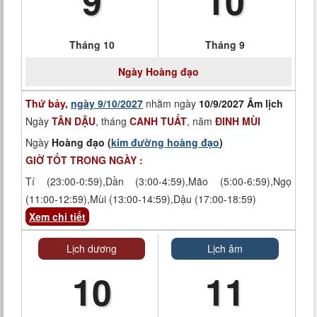
9
10
Tháng 10
Tháng 9
Ngày
Hoàng đạo
Thứ bảy,
ngày 9/10/2027
nhằm ngày
10/9/2027 Âm lịch
Ngày
TÂN DẬU
, tháng
CANH TUẤT
, năm
ĐINH MÙI
Ngày
Hoàng đạo (
kim đường hoàng đạo
)
GIỜ TỐT TRONG NGÀY :
Tí (23:00-0:59),Dần (3:00-4:59),Mão (5:00-6:59),Ngọ
(11:00-12:59),Mùi (13:00-14:59),Dậu (17:00-18:59)
Xem chi tiết
Lịch dương
Lịch âm
10
11