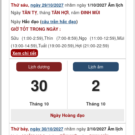
Thứ sáu,
ngày 29/10/2027
nhằm ngày
1/10/2027 Âm lịch
Ngày
TÂN TỴ
, tháng
TÂN HỢI
, năm
ĐINH MÙI
Ngày
Hắc đạo (
câu trần hắc đạo
)
GIỜ TỐT TRONG NGÀY :
Sửu (1:00-2:59),Thìn (7:00-8:59),Ngọ (11:00-12:59),Mùi
(13:00-14:59),Tuất (19:00-20:59),Hợi (21:00-22:59)
Xem chi tiết
Lịch dương
Lịch âm
30
2
Tháng 10
Tháng 10
Ngày
Hoàng đạo
Thứ bảy,
ngày 30/10/2027
nhằm ngày
2/10/2027 Âm lịch