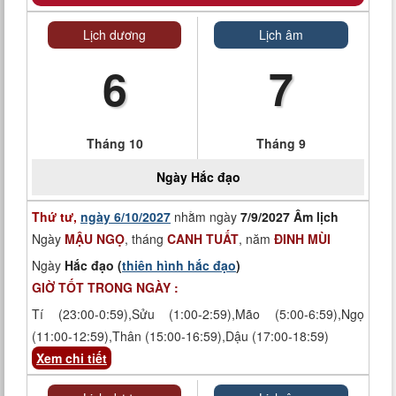
Lịch dương
Lịch âm
6
7
Tháng 10
Tháng 9
Ngày
Hắc đạo
Thứ tư,
ngày 6/10/2027
nhằm ngày
7/9/2027 Âm lịch
Ngày
MẬU NGỌ
, tháng
CANH TUẤT
, năm
ĐINH MÙI
Ngày
Hắc đạo (
thiên hình hắc đạo
)
GIỜ TỐT TRONG NGÀY :
Tí (23:00-0:59),Sửu (1:00-2:59),Mão (5:00-6:59),Ngọ
(11:00-12:59),Thân (15:00-16:59),Dậu (17:00-18:59)
Xem chi tiết