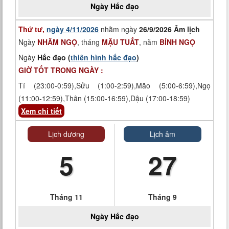
Ngày
Hắc đạo
Thứ tư,
ngày 4/11/2026
nhằm ngày
26/9/2026 Âm lịch
Ngày
NHÂM NGỌ
, tháng
MẬU TUẤT
, năm
BÍNH NGỌ
Ngày
Hắc đạo (
thiên hình hắc đạo
)
GIỜ TỐT TRONG NGÀY :
Tí (23:00-0:59),Sửu (1:00-2:59),Mão (5:00-6:59),Ngọ
(11:00-12:59),Thân (15:00-16:59),Dậu (17:00-18:59)
Xem chi tiết
Lịch dương
Lịch âm
5
27
Tháng 11
Tháng 9
Ngày
Hắc đạo