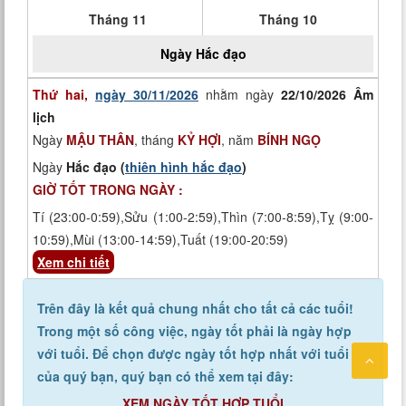
Tháng 11
Tháng 10
Ngày
Hắc đạo
Thứ hai,
ngày 30/11/2026
nhằm ngày
22/10/2026 Âm
lịch
Ngày
MẬU THÂN
, tháng
KỶ HỢI
, năm
BÍNH NGỌ
Ngày
Hắc đạo (
thiên hình hắc đạo
)
GIỜ TỐT TRONG NGÀY :
Tí (23:00-0:59),Sửu (1:00-2:59),Thìn (7:00-8:59),Tỵ (9:00-
10:59),Mùi (13:00-14:59),Tuất (19:00-20:59)
Xem chi tiết
Trên đây là kết quả chung nhất cho tất cả các tuổi!
Trong một số công việc, ngày tốt phải là ngày hợp
với tuổi. Để chọn được ngày tốt hợp nhất với tuổi
của quý bạn, quý bạn có thể xem tại đây:
XEM NGÀY TỐT HỢP TUỔI