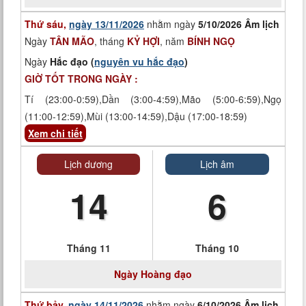
Thứ sáu,
ngày 13/11/2026
nhằm ngày
5/10/2026 Âm lịch
Ngày
TÂN MÃO
, tháng
KỶ HỢI
, năm
BÍNH NGỌ
Ngày
Hắc đạo (
nguyên vu hắc đạo
)
GIỜ TỐT TRONG NGÀY :
Tí (23:00-0:59),Dần (3:00-4:59),Mão (5:00-6:59),Ngọ
(11:00-12:59),Mùi (13:00-14:59),Dậu (17:00-18:59)
Xem chi tiết
Lịch dương
Lịch âm
14
6
Tháng 11
Tháng 10
Ngày
Hoàng đạo
Thứ bảy,
ngày 14/11/2026
nhằm ngày
6/10/2026 Âm lịch