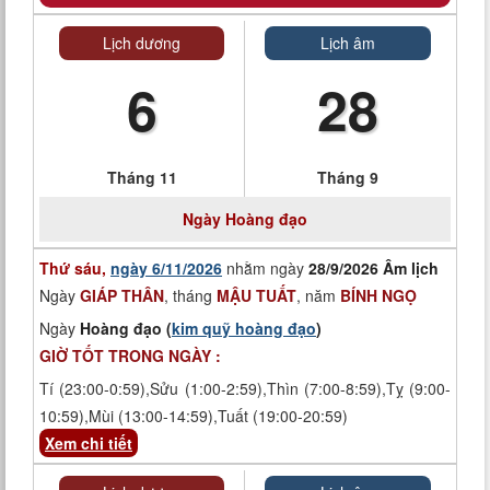
Lịch dương
Lịch âm
6
28
Tháng 11
Tháng 9
Ngày
Hoàng đạo
Thứ sáu,
ngày 6/11/2026
nhằm ngày
28/9/2026 Âm lịch
Ngày
GIÁP THÂN
, tháng
MẬU TUẤT
, năm
BÍNH NGỌ
Ngày
Hoàng đạo (
kim quỹ hoàng đạo
)
GIỜ TỐT TRONG NGÀY :
Tí (23:00-0:59),Sửu (1:00-2:59),Thìn (7:00-8:59),Tỵ (9:00-
10:59),Mùi (13:00-14:59),Tuất (19:00-20:59)
Xem chi tiết