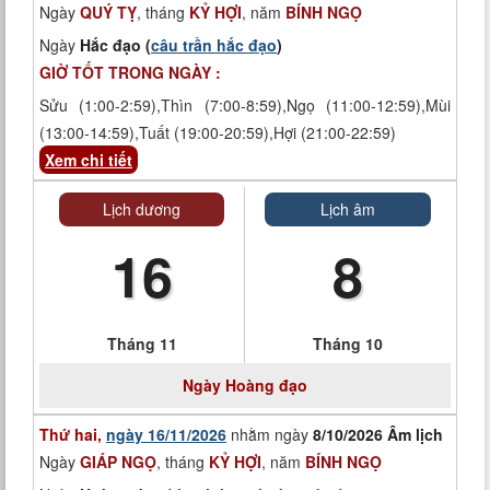
Ngày
QUÝ TỴ
, tháng
KỶ HỢI
, năm
BÍNH NGỌ
Ngày
Hắc đạo (
câu trần hắc đạo
)
GIỜ TỐT TRONG NGÀY :
Sửu (1:00-2:59),Thìn (7:00-8:59),Ngọ (11:00-12:59),Mùi
(13:00-14:59),Tuất (19:00-20:59),Hợi (21:00-22:59)
Xem chi tiết
Lịch dương
Lịch âm
16
8
Tháng 11
Tháng 10
Ngày
Hoàng đạo
Thứ hai,
ngày 16/11/2026
nhằm ngày
8/10/2026 Âm lịch
Ngày
GIÁP NGỌ
, tháng
KỶ HỢI
, năm
BÍNH NGỌ