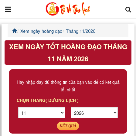
Xem ngày hoàng đạo
Tháng 11/2026
Trang chủ
XEM NGÀY TỐT HOÀNG ĐẠO THÁNG
Tử Vi Đẩu Số
11 NĂM 2026
Tử Vi 12 Con Giáp
Phong thủy
Hãy nhập đầy đủ thông tin của bạn vào để có kết quả
tốt nhất
Kinh Dịch
CHỌN THÁNG( DƯƠNG LỊCH )
Văn Hoa Tâm linh
Xem ngày
KẾT QUẢ