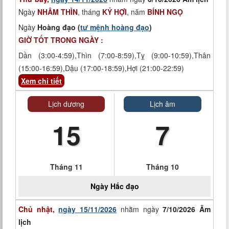
Ngày
NHÂM THÌN
, tháng
KỶ HỢI
, năm
BÍNH NGỌ
Ngày
Hoàng đạo (
tư mệnh hoàng đạo
)
GIỜ TỐT TRONG NGÀY :
Dần (3:00-4:59),Thìn (7:00-8:59),Tỵ (9:00-10:59),Thân
(15:00-16:59),Dậu (17:00-18:59),Hợi (21:00-22:59)
Xem chi tiết
Lịch dương
Lịch âm
15
7
Tháng 11
Tháng 10
Ngày
Hắc đạo
Chủ nhật,
ngày 15/11/2026
nhằm ngày
7/10/2026 Âm
lịch