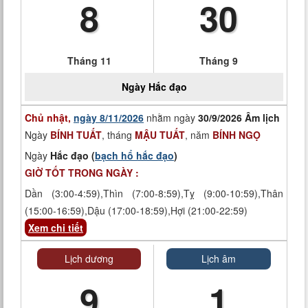
8
30
Tháng 11
Tháng 9
Ngày
Hắc đạo
Chủ nhật,
ngày 8/11/2026
nhằm ngày
30/9/2026 Âm lịch
Ngày
BÍNH TUẤT
, tháng
MẬU TUẤT
, năm
BÍNH NGỌ
Ngày
Hắc đạo (
bạch hổ hắc đạo
)
GIỜ TỐT TRONG NGÀY :
Dần (3:00-4:59),Thìn (7:00-8:59),Tỵ (9:00-10:59),Thân
(15:00-16:59),Dậu (17:00-18:59),Hợi (21:00-22:59)
Xem chi tiết
Lịch dương
Lịch âm
9
1