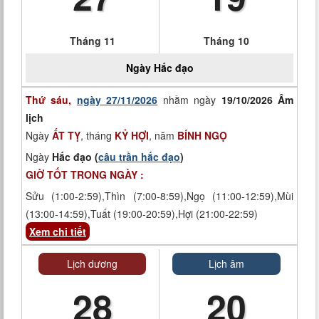
Tháng 11
Tháng 10
Ngày
Hắc đạo
Thứ sáu,
ngày 27/11/2026
nhằm ngày
19/10/2026 Âm
lịch
Ngày
ẤT TỴ
, tháng
KỶ HỢI
, năm
BÍNH NGỌ
Ngày
Hắc đạo (
câu trần hắc đạo
)
GIỜ TỐT TRONG NGÀY :
Sửu (1:00-2:59),Thìn (7:00-8:59),Ngọ (11:00-12:59),Mùi
(13:00-14:59),Tuất (19:00-20:59),Hợi (21:00-22:59)
Xem chi tiết
Lịch dương
Lịch âm
28
20