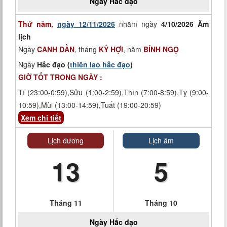
Ngày
Hắc đạo
Thứ năm,
ngày 12/11/2026
nhằm ngày
4/10/2026 Âm
lịch
Ngày
CANH DẦN
, tháng
KỶ HỢI
, năm
BÍNH NGỌ
Ngày
Hắc đạo (
thiên lao hắc đạo
)
GIỜ TỐT TRONG NGÀY :
Tí (23:00-0:59),Sửu (1:00-2:59),Thìn (7:00-8:59),Tỵ (9:00-
10:59),Mùi (13:00-14:59),Tuất (19:00-20:59)
Xem chi tiết
Lịch dương
Lịch âm
13
5
Tháng 11
Tháng 10
Ngày
Hắc đạo