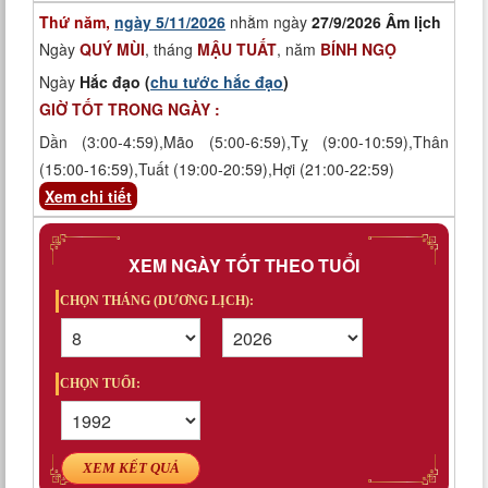
Thứ năm,
ngày 5/11/2026
nhằm ngày
27/9/2026 Âm lịch
Ngày
QUÝ MÙI
, tháng
MẬU TUẤT
, năm
BÍNH NGỌ
Ngày
Hắc đạo (
chu tước hắc đạo
)
GIỜ TỐT TRONG NGÀY :
Dần (3:00-4:59),Mão (5:00-6:59),Tỵ (9:00-10:59),Thân
(15:00-16:59),Tuất (19:00-20:59),Hợi (21:00-22:59)
Xem chi tiết
XEM NGÀY TỐT THEO TUỔI
CHỌN THÁNG (DƯƠNG LỊCH):
CHỌN TUỔI:
XEM KẾT QUẢ