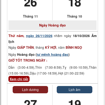
26
18
Tháng 11
Tháng 10
Ngày
Hoàng đạo
Thứ năm,
ngày 26/11/2026
nhằm ngày
18/10/2026 Âm
lịch
Ngày
GIÁP THÌN
, tháng
KỶ HỢI
, năm
BÍNH NGỌ
Ngày
Hoàng đạo (
tư mệnh hoàng đạo
)
GIỜ TỐT TRONG NGÀY :
Dần (3:00-4:59),Thìn (7:00-8:59),Tỵ (9:00-10:59),Thân
(15:00-16:59),Dậu (17:00-18:59),Hợi (21:00-22:59)
Xem chi tiết
Lịch dương
Lịch âm
27
19