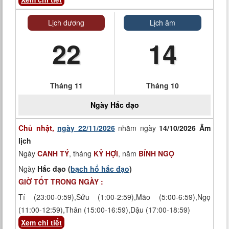
Lịch dương
Lịch âm
22
14
Tháng 11
Tháng 10
Ngày
Hắc đạo
Chủ nhật,
ngày 22/11/2026
nhằm ngày
14/10/2026 Âm
lịch
Ngày
CANH TÝ
, tháng
KỶ HỢI
, năm
BÍNH NGỌ
Ngày
Hắc đạo (
bạch hổ hắc đạo
)
GIỜ TỐT TRONG NGÀY :
Tí (23:00-0:59),Sửu (1:00-2:59),Mão (5:00-6:59),Ngọ
(11:00-12:59),Thân (15:00-16:59),Dậu (17:00-18:59)
Xem chi tiết