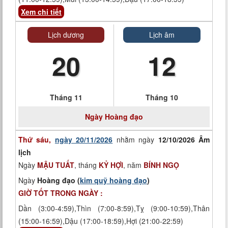
Xem chi tiết
Lịch dương
Lịch âm
20
12
Tháng 11
Tháng 10
Ngày
Hoàng đạo
Thứ sáu,
ngày 20/11/2026
nhằm ngày
12/10/2026 Âm
lịch
Ngày
MẬU TUẤT
, tháng
KỶ HỢI
, năm
BÍNH NGỌ
Ngày
Hoàng đạo (
kim quỹ hoàng đạo
)
GIỜ TỐT TRONG NGÀY :
Dần (3:00-4:59),Thìn (7:00-8:59),Tỵ (9:00-10:59),Thân
(15:00-16:59),Dậu (17:00-18:59),Hợi (21:00-22:59)