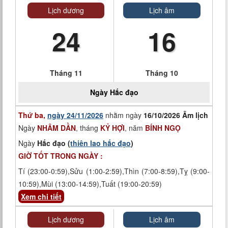
Lịch dương
Lịch âm
24
16
Tháng 11
Tháng 10
Ngày
Hắc đạo
Thứ ba,
ngày 24/11/2026
nhằm ngày
16/10/2026 Âm lịch
Ngày
NHÂM DẦN
, tháng
KỶ HỢI
, năm
BÍNH NGỌ
Ngày
Hắc đạo (
thiên lao hắc đạo
)
GIỜ TỐT TRONG NGÀY :
Tí (23:00-0:59),Sửu (1:00-2:59),Thìn (7:00-8:59),Tỵ (9:00-
10:59),Mùi (13:00-14:59),Tuất (19:00-20:59)
Xem chi tiết
Lịch dương
Lịch âm