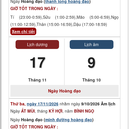
Ngày
Hoàng đạo (
thanh long hoàng đạo
)
GIỜ TỐT TRONG NGÀY :
Tí (23:00-0:59),Sửu (1:00-2:59),Mão (5:00-6:59),Ngọ
(11:00-12:59),Thân (15:00-16:59),Dậu (17:00-18:59)
Xem chi tiết
Lịch dương
Lịch âm
17
9
Tháng 11
Tháng 10
Ngày
Hoàng đạo
Thứ ba,
ngày 17/11/2026
nhằm ngày
9/10/2026 Âm lịch
Ngày
ẤT MÙI
, tháng
KỶ HỢI
, năm
BÍNH NGỌ
Ngày
Hoàng đạo (
minh đường hoàng đạo
)
GIỜ TỐT TRONG NGÀY :