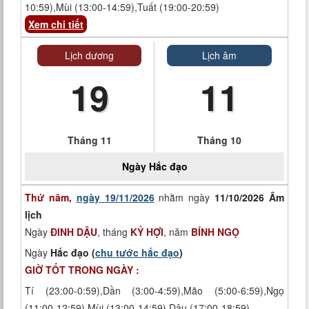
10:59),Mùi (13:00-14:59),Tuất (19:00-20:59)
Xem chi tiết
Lịch dương
Lịch âm
19
11
Tháng 11
Tháng 10
Ngày
Hắc đạo
Thứ năm,
ngày 19/11/2026
nhằm ngày
11/10/2026 Âm
lịch
Ngày
ĐINH DẬU
, tháng
KỶ HỢI
, năm
BÍNH NGỌ
Ngày
Hắc đạo (
chu tước hắc đạo
)
GIỜ TỐT TRONG NGÀY :
Tí (23:00-0:59),Dần (3:00-4:59),Mão (5:00-6:59),Ngọ
(11:00-12:59),Mùi (13:00-14:59),Dậu (17:00-18:59)