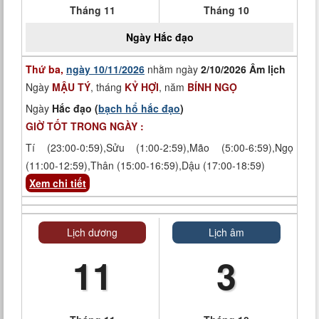
Tháng 11
Tháng 10
Ngày
Hắc đạo
Thứ ba,
ngày 10/11/2026
nhằm ngày
2/10/2026 Âm lịch
Ngày
MẬU TÝ
, tháng
KỶ HỢI
, năm
BÍNH NGỌ
Ngày
Hắc đạo (
bạch hổ hắc đạo
)
GIỜ TỐT TRONG NGÀY :
Tí (23:00-0:59),Sửu (1:00-2:59),Mão (5:00-6:59),Ngọ
(11:00-12:59),Thân (15:00-16:59),Dậu (17:00-18:59)
Xem chi tiết
Lịch dương
Lịch âm
11
3