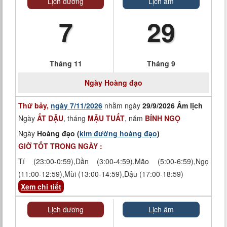
Lịch dương
Lịch âm
7
29
Tháng 11
Tháng 9
Ngày
Hoàng đạo
Thứ bảy,
ngày 7/11/2026
nhằm ngày
29/9/2026 Âm lịch
Ngày
ẤT DẬU
, tháng
MẬU TUẤT
, năm
BÍNH NGỌ
Ngày
Hoàng đạo (
kim đường hoàng đạo
)
GIỜ TỐT TRONG NGÀY :
Tí (23:00-0:59),Dần (3:00-4:59),Mão (5:00-6:59),Ngọ
(11:00-12:59),Mùi (13:00-14:59),Dậu (17:00-18:59)
Xem chi tiết
Lịch dương
Lịch âm