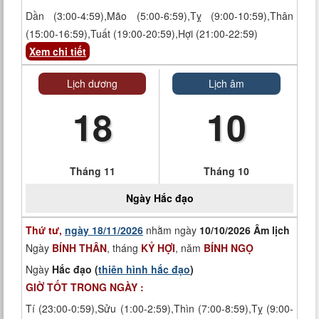
Dần (3:00-4:59),Mão (5:00-6:59),Tỵ (9:00-10:59),Thân
(15:00-16:59),Tuất (19:00-20:59),Hợi (21:00-22:59)
Xem chi tiết
Lịch dương
Lịch âm
18
10
Tháng 11
Tháng 10
Ngày
Hắc đạo
Thứ tư,
ngày 18/11/2026
nhằm ngày
10/10/2026 Âm lịch
Ngày
BÍNH THÂN
, tháng
KỶ HỢI
, năm
BÍNH NGỌ
Ngày
Hắc đạo (
thiên hình hắc đạo
)
GIỜ TỐT TRONG NGÀY :
Tí (23:00-0:59),Sửu (1:00-2:59),Thìn (7:00-8:59),Tỵ (9:00-