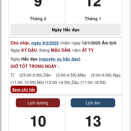
9
12
Tháng 2
Tháng 1
Ngày
Hắc đạo
Chủ nhật,
ngày 9/2/2025
nhằm ngày
12/1/2025 Âm lịch
Ngày
KỶ DẬU
, tháng
MẬU DẦN
, năm
ẤT TỴ
Ngày
Hắc đạo (
nguyên vu hắc đạo
)
GIỜ TỐT TRONG NGÀY :
Tí (23:00-0:59),Dần (3:00-4:59),Mão (5:00-6:59),Ngọ
(11:00-12:59),Mùi (13:00-14:59),Dậu (17:00-18:59)
Xem chi tiết
Lịch dương
Lịch âm
10
13