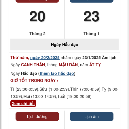
20
23
Tháng 2
Tháng 1
Ngày
Hắc đạo
Thứ năm,
ngày 20/2/2025
nhằm ngày
23/1/2025 Âm lịch
Ngày
CANH THÂN
, tháng
MẬU DẦN
, năm
ẤT TỴ
Ngày
Hắc đạo (
thiên lao hắc đạo
)
GIỜ TỐT TRONG NGÀY :
Tí (23:00-0:59),Sửu (1:00-2:59),Thìn (7:00-8:59),Tỵ (9:00-
10:59),Mùi (13:00-14:59),Tuất (19:00-20:59)
Xem chi tiết
Lịch dương
Lịch âm