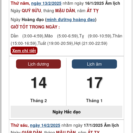
Thứ năm,
ngày 13/2/2025
nhằm ngày
16/1/2025 Âm lịch
Ngày
QUÝ SỬU
, tháng
MẬU DẦN
, năm
ẤT TỴ
Ngày
Hoàng đạo (
minh đường hoàng đạo
)
GIỜ TỐT TRONG NGÀY :
Dần (3:00-4:59),Mão (5:00-6:59),Tỵ (9:00-10:59),Thân
(15:00-16:59),Tuất (19:00-20:59),Hợi (21:00-22:59)
Xem chi tiết
Lịch dương
Lịch âm
14
17
Tháng 2
Tháng 1
Ngày
Hắc đạo
Thứ sáu,
ngày 14/2/2025
nhằm ngày
17/1/2025 Âm lịch
Ngày
GIÁP DẦN
, tháng
MẬU DẦN
, năm
ẤT TỴ