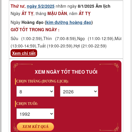
Thứ tư,
ngày 5/2/2025
nhằm ngày
8/1/2025 Âm lịch
Ngày
ẤT TỴ
, tháng
MẬU DẦN
, năm
ẤT TỴ
Ngày
Hoàng đạo (
kim đường hoàng đạo
)
GIỜ TỐT TRONG NGÀY :
Sửu (1:00-2:59),Thìn (7:00-8:59),Ngọ (11:00-12:59),Mùi
(13:00-14:59),Tuất (19:00-20:59),Hợi (21:00-22:59)
Xem chi tiết
XEM NGÀY TỐT THEO TUỔI
CHỌN THÁNG (DƯƠNG LỊCH):
CHỌN TUỔI:
XEM KẾT QUẢ