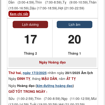
Dần (3:00-4:59),Thìn (7:00-8:59),Tỵ (9:00-10:59),Thân
(15:00-16:59),Dậu (17:00-18:59),Hợi (21:00-22:59)
Xem chi tiết
Lịch dương
Lịch âm
17
20
Tháng 2
Tháng 1
Ngày
Hoàng đạo
Thứ hai,
ngày 17/2/2025
nhằm ngày
20/1/2025 Âm lịch
Ngày
ĐINH TỴ
, tháng
MẬU DẦN
, năm
ẤT TỴ
Ngày
Hoàng đạo (
kim đường hoàng đạo
)
GIỜ TỐT TRONG NGÀY :
Sửu (1:00-2:59),Thìn (7:00-8:59),Ngọ (11:00-12:59),Mùi
(13:00-14:59),Tuất (19:00-20:59),Hợi (21:00-22:59)