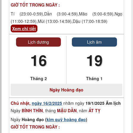
GIỜ TỐT TRONG NGÀY :
Tí (23:00-0:59),Dần (3:00-4:59),Mão (5:00-6:59),Ngọ
(11:00-12:59),Mùi (13:00-14:59),Dậu (17:00-18:59)
Xem chi tiết
Lịch dương
Lịch âm
16
19
Tháng 2
Tháng 1
Ngày
Hoàng đạo
Chủ nhật,
ngày 16/2/2025
nhằm ngày
19/1/2025 Âm lịch
Ngày
BÍNH THÌN
, tháng
MẬU DẦN
, năm
ẤT TỴ
Ngày
Hoàng đạo (
kim quỹ hoàng đạo
)
GIỜ TỐT TRONG NGÀY :