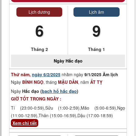
Lịch dương
Lịch âm
6
9
Tháng 2
Tháng 1
Ngày
Hắc đạo
Thứ năm,
ngày 6/2/2025
nhằm ngày
9/1/2025 Âm lịch
Ngày
BÍNH NGỌ
, tháng
MẬU DẦN
, năm
ẤT TỴ
Ngày
Hắc đạo (
bạch hổ hắc đạo
)
GIỜ TỐT TRONG NGÀY :
Tí (23:00-0:59),Sửu (1:00-2:59),Mão (5:00-6:59),Ngọ
(11:00-12:59),Thân (15:00-16:59),Dậu (17:00-18:59)
Xem chi tiết