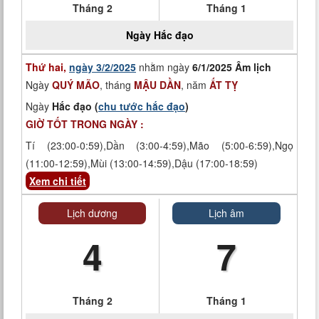
Tháng 2
Tháng 1
Ngày
Hắc đạo
Thứ hai,
ngày 3/2/2025
nhằm ngày
6/1/2025 Âm lịch
Ngày
QUÝ MÃO
, tháng
MẬU DẦN
, năm
ẤT TỴ
Ngày
Hắc đạo (
chu tước hắc đạo
)
GIỜ TỐT TRONG NGÀY :
Tí (23:00-0:59),Dần (3:00-4:59),Mão (5:00-6:59),Ngọ
(11:00-12:59),Mùi (13:00-14:59),Dậu (17:00-18:59)
Xem chi tiết
Lịch dương
Lịch âm
4
7
Tháng 2
Tháng 1