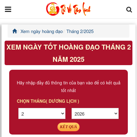
Xem ngày hoàng đạo
Tháng 2/2025
Trang chủ
XEM NGÀY TỐT HOÀNG ĐẠO THÁNG 2
Tử Vi Đẩu Số
NĂM 2025
Tử Vi 12 Con Giáp
Phong thủy
Hãy nhập đầy đủ thông tin của bạn vào để có kết quả
tốt nhất
Kinh Dịch
CHỌN THÁNG( DƯƠNG LỊCH )
Văn Hoa Tâm linh
Xem ngày
KẾT QUẢ