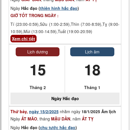
Ngày
Hắc đạo (
thiên hình hắc đạo
)
GIỜ TỐT TRONG NGÀY :
Tí (23:00-0:59),Sửu (1:00-2:59),Thìn (7:00-8:59),Tỵ (9:00-
10:59),Mùi (13:00-14:59),Tuất (19:00-20:59)
Xem chi tiết
Lịch dương
Lịch âm
15
18
Tháng 2
Tháng 1
Ngày
Hắc đạo
Thứ bảy,
ngày 15/2/2025
nhằm ngày
18/1/2025 Âm lịch
Ngày
ẤT MÃO
, tháng
MẬU DẦN
, năm
ẤT TỴ
Ngày
Hắc đạo (
chu tước hắc đạo
)