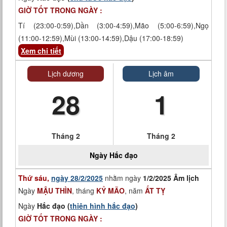
GIỜ TỐT TRONG NGÀY :
Tí (23:00-0:59),Dần (3:00-4:59),Mão (5:00-6:59),Ngọ
(11:00-12:59),Mùi (13:00-14:59),Dậu (17:00-18:59)
Xem chi tiết
Lịch dương
Lịch âm
28
1
Tháng 2
Tháng 2
Ngày
Hắc đạo
Thứ sáu,
ngày 28/2/2025
nhằm ngày
1/2/2025 Âm lịch
Ngày
MẬU THÌN
, tháng
KỶ MÃO
, năm
ẤT TỴ
Ngày
Hắc đạo (
thiên hình hắc đạo
)
GIỜ TỐT TRONG NGÀY :