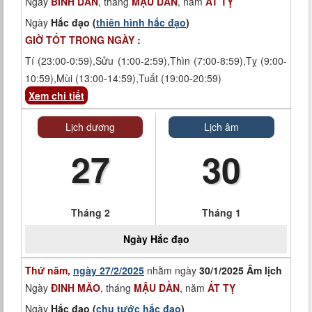
Ngày
BÍNH DẦN
, tháng
MẬU DẦN
, năm
ẤT TỴ
Ngày
Hắc đạo (
thiên hình hắc đạo
)
GIỜ TỐT TRONG NGÀY :
Tí (23:00-0:59),Sửu (1:00-2:59),Thìn (7:00-8:59),Tỵ (9:00-
10:59),Mùi (13:00-14:59),Tuất (19:00-20:59)
Xem chi tiết
Lịch dương
Lịch âm
27
30
Tháng 2
Tháng 1
Ngày
Hắc đạo
Thứ năm,
ngày 27/2/2025
nhằm ngày
30/1/2025 Âm lịch
Ngày
ĐINH MÃO
, tháng
MẬU DẦN
, năm
ẤT TỴ
Ngày
Hắc đạo (
chu tước hắc đạo
)