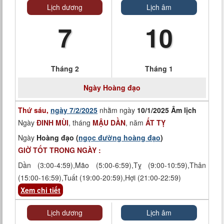
Lịch dương
Lịch âm
7
10
Tháng 2
Tháng 1
Ngày
Hoàng đạo
Thứ sáu,
ngày 7/2/2025
nhằm ngày
10/1/2025 Âm lịch
Ngày
ĐINH MÙI
, tháng
MẬU DẦN
, năm
ẤT TỴ
Ngày
Hoàng đạo (
ngọc đường hoàng đạo
)
GIỜ TỐT TRONG NGÀY :
Dần (3:00-4:59),Mão (5:00-6:59),Tỵ (9:00-10:59),Thân
(15:00-16:59),Tuất (19:00-20:59),Hợi (21:00-22:59)
Xem chi tiết
Lịch dương
Lịch âm