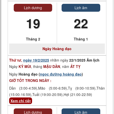
Lịch dương
Lịch âm
19
22
Tháng 2
Tháng 1
Ngày
Hoàng đạo
Thứ tư,
ngày 19/2/2025
nhằm ngày
22/1/2025 Âm lịch
Ngày
KỶ MÙI
, tháng
MẬU DẦN
, năm
ẤT TỴ
Ngày
Hoàng đạo (
ngọc đường hoàng đạo
)
GIỜ TỐT TRONG NGÀY :
Dần (3:00-4:59),Mão (5:00-6:59),Tỵ (9:00-10:59),Thân
(15:00-16:59),Tuất (19:00-20:59),Hợi (21:00-22:59)
Xem chi tiết
Lịch dương
Lịch âm