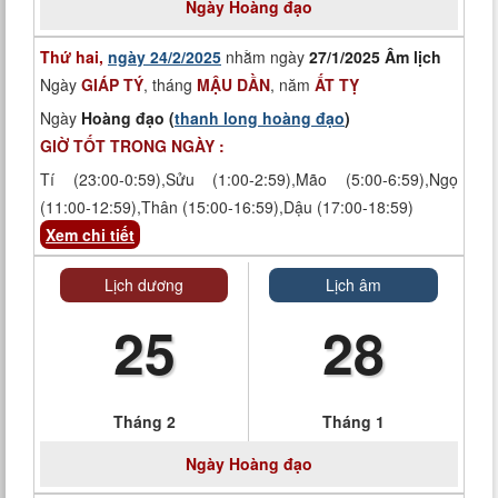
Ngày
Hoàng đạo
Thứ hai,
ngày 24/2/2025
nhằm ngày
27/1/2025 Âm lịch
Ngày
GIÁP TÝ
, tháng
MẬU DẦN
, năm
ẤT TỴ
Ngày
Hoàng đạo (
thanh long hoàng đạo
)
GIỜ TỐT TRONG NGÀY :
Tí (23:00-0:59),Sửu (1:00-2:59),Mão (5:00-6:59),Ngọ
(11:00-12:59),Thân (15:00-16:59),Dậu (17:00-18:59)
Xem chi tiết
Lịch dương
Lịch âm
25
28
Tháng 2
Tháng 1
Ngày
Hoàng đạo