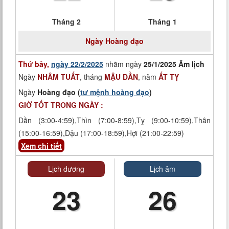
Tháng 2
Tháng 1
Ngày
Hoàng đạo
Thứ bảy,
ngày 22/2/2025
nhằm ngày
25/1/2025 Âm lịch
Ngày
NHÂM TUẤT
, tháng
MẬU DẦN
, năm
ẤT TỴ
Ngày
Hoàng đạo (
tư mệnh hoàng đạo
)
GIỜ TỐT TRONG NGÀY :
Dần (3:00-4:59),Thìn (7:00-8:59),Tỵ (9:00-10:59),Thân
(15:00-16:59),Dậu (17:00-18:59),Hợi (21:00-22:59)
Xem chi tiết
Lịch dương
Lịch âm
23
26