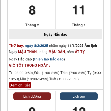
8
11
Tháng 2
Tháng 1
Ngày
Hắc đạo
Thứ bảy,
ngày 8/2/2025
nhằm ngày
11/1/2025 Âm lịch
Ngày
MẬU THÂN
, tháng
MẬU DẦN
, năm
ẤT TỴ
Ngày
Hắc đạo (
thiên lao hắc đạo
)
GIỜ TỐT TRONG NGÀY :
Tí (23:00-0:59),Sửu (1:00-2:59),Thìn (7:00-8:59),Tỵ (9:00-
10:59),Mùi (13:00-14:59),Tuất (19:00-20:59)
Xem chi tiết
Lịch dương
Lịch âm