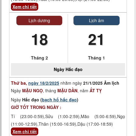
Xem chi tiết
Lịch dương
Lịch âm
18
21
Tháng 2
Tháng 1
Ngày
Hắc đạo
Thứ ba,
ngày 18/2/2025
nhằm ngày
21/1/2025 Âm lịch
Ngày
MẬU NGỌ
, tháng
MẬU DẦN
, năm
ẤT TỴ
Ngày
Hắc đạo (
bạch hổ hắc đạo
)
GIỜ TỐT TRONG NGÀY :
Tí (23:00-0:59),Sửu (1:00-2:59),Mão (5:00-6:59),Ngọ
(11:00-12:59),Thân (15:00-16:59),Dậu (17:00-18:59)
Xem chi tiết