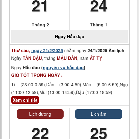
21
24
Tháng 2
Tháng 1
Ngày
Hắc đạo
Thứ sáu,
ngày 21/2/2025
nhằm ngày
24/1/2025 Âm lịch
Ngày
TÂN DẬU
, tháng
MẬU DẦN
, năm
ẤT TỴ
Ngày
Hắc đạo (
nguyên vu hắc đạo
)
GIỜ TỐT TRONG NGÀY :
Tí (23:00-0:59),Dần (3:00-4:59),Mão (5:00-6:59),Ngọ
(11:00-12:59),Mùi (13:00-14:59),Dậu (17:00-18:59)
Xem chi tiết
Lịch dương
Lịch âm
22
25