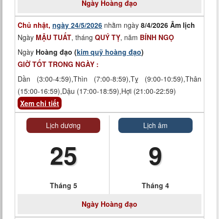
Ngày
Hoàng đạo
Chủ nhật,
ngày 24/5/2026
nhằm ngày
8/4/2026 Âm lịch
Ngày
MẬU TUẤT
, tháng
QUÝ TỴ
, năm
BÍNH NGỌ
Ngày
Hoàng đạo (
kim quỹ hoàng đạo
)
GIỜ TỐT TRONG NGÀY :
Dần (3:00-4:59),Thìn (7:00-8:59),Tỵ (9:00-10:59),Thân
(15:00-16:59),Dậu (17:00-18:59),Hợi (21:00-22:59)
Xem chi tiết
Lịch dương
Lịch âm
25
9
Tháng 5
Tháng 4
Ngày
Hoàng đạo