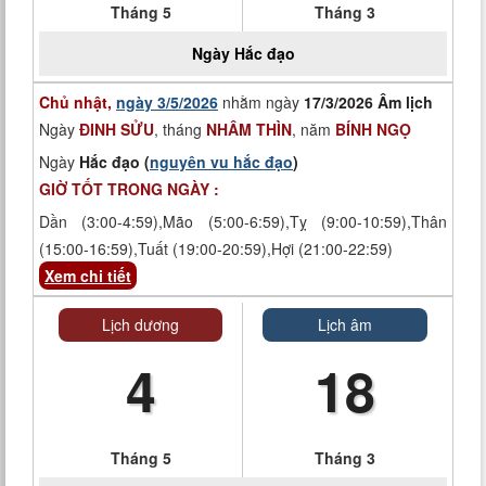
Tháng 5
Tháng 3
Ngày
Hắc đạo
Chủ nhật,
ngày 3/5/2026
nhằm ngày
17/3/2026 Âm lịch
Ngày
ĐINH SỬU
, tháng
NHÂM THÌN
, năm
BÍNH NGỌ
Ngày
Hắc đạo (
nguyên vu hắc đạo
)
GIỜ TỐT TRONG NGÀY :
Dần (3:00-4:59),Mão (5:00-6:59),Tỵ (9:00-10:59),Thân
(15:00-16:59),Tuất (19:00-20:59),Hợi (21:00-22:59)
Xem chi tiết
Lịch dương
Lịch âm
4
18
Tháng 5
Tháng 3