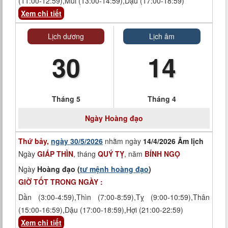
(11:00-12:59),Mùi (13:00-14:59),Dậu (17:00-18:59)
Xem chi tiết
Lịch dương
Lịch âm
30
14
Tháng 5
Tháng 4
Ngày
Hoàng đạo
Thứ bảy,
ngày 30/5/2026
nhằm ngày
14/4/2026 Âm lịch
Ngày
GIÁP THÌN
, tháng
QUÝ TỴ
, năm
BÍNH NGỌ
Ngày
Hoàng đạo (
tư mệnh hoàng đạo
)
GIỜ TỐT TRONG NGÀY :
Dần (3:00-4:59),Thìn (7:00-8:59),Tỵ (9:00-10:59),Thân
(15:00-16:59),Dậu (17:00-18:59),Hợi (21:00-22:59)
Xem chi tiết