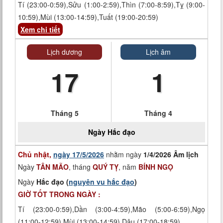
Tí (23:00-0:59),Sửu (1:00-2:59),Thìn (7:00-8:59),Tỵ (9:00-
10:59),Mùi (13:00-14:59),Tuất (19:00-20:59)
Xem chi tiết
Lịch dương
Lịch âm
17
1
Tháng 5
Tháng 4
Ngày
Hắc đạo
Chủ nhật,
ngày 17/5/2026
nhằm ngày
1/4/2026 Âm lịch
Ngày
TÂN MÃO
, tháng
QUÝ TỴ
, năm
BÍNH NGỌ
Ngày
Hắc đạo (
nguyên vu hắc đạo
)
GIỜ TỐT TRONG NGÀY :
Tí (23:00-0:59),Dần (3:00-4:59),Mão (5:00-6:59),Ngọ
(11:00-12:59),Mùi (13:00-14:59),Dậu (17:00-18:59)