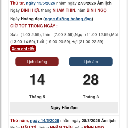
Thứ tư,
ngày 13/5/2026
nhằm ngày
27/3/2026 Âm lịch
Ngày
ĐINH HỢI
, tháng
NHÂM THÌN
, năm
BÍNH NGỌ
Ngày
Hoàng đạo (
ngọc đường hoàng đạo
)
GIỜ TỐT TRONG NGÀY :
Sửu (1:00-2:59),Thìn (7:00-8:59),Ngọ (11:00-12:59),Mùi
(13:00-14:59),Tuất (19:00-20:59),Hợi (21:00-22:59)
Xem chi tiết
Lịch dương
Lịch âm
14
28
Tháng 5
Tháng 3
Ngày
Hắc đạo
Thứ năm,
ngày 14/5/2026
nhằm ngày
28/3/2026 Âm lịch
Ngày
MẬU TÝ
, tháng
NHÂM THÌN
, năm
BÍNH NGỌ