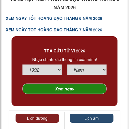
NĂM 2026
XEM NGÀY TỐT HOÀNG ĐẠO THÁNG 6 NĂM 2026
XEM NGÀY TỐT HOÀNG ĐẠO THÁNG 7 NĂM 2026
TRA CỨU TỬ VI 2026
Nhập chính xác thông tin của mình!
Lịch dương
Lịch âm