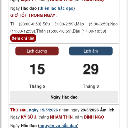
Ngày
Hắc đạo (
thiên lao hắc đạo
)
GIỜ TỐT TRONG NGÀY :
Tí (23:00-0:59),Sửu (1:00-2:59),Mão (5:00-6:59),Ngọ
(11:00-12:59),Thân (15:00-16:59),Dậu (17:00-18:59)
Xem chi tiết
Lịch dương
Lịch âm
15
29
Tháng 5
Tháng 3
Ngày
Hắc đạo
Thứ sáu,
ngày 15/5/2026
nhằm ngày
29/3/2026 Âm lịch
Ngày
KỶ SỬU
, tháng
NHÂM THÌN
, năm
BÍNH NGỌ
Ngày
Hắc đạo (
nguyên vu hắc đạo
)