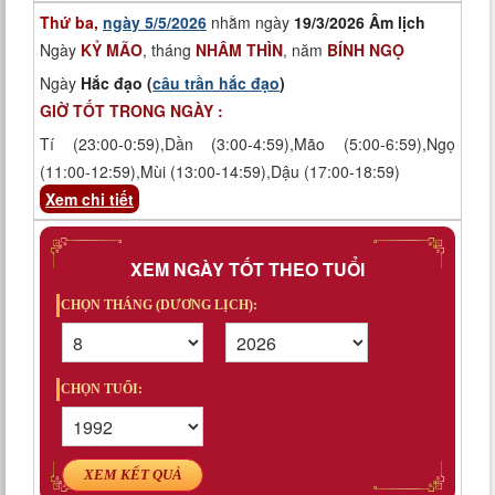
Thứ ba,
ngày 5/5/2026
nhằm ngày
19/3/2026 Âm lịch
Ngày
KỶ MÃO
, tháng
NHÂM THÌN
, năm
BÍNH NGỌ
Ngày
Hắc đạo (
câu trần hắc đạo
)
GIỜ TỐT TRONG NGÀY :
Tí (23:00-0:59),Dần (3:00-4:59),Mão (5:00-6:59),Ngọ
(11:00-12:59),Mùi (13:00-14:59),Dậu (17:00-18:59)
Xem chi tiết
XEM NGÀY TỐT THEO TUỔI
CHỌN THÁNG (DƯƠNG LỊCH):
CHỌN TUỔI:
XEM KẾT QUẢ