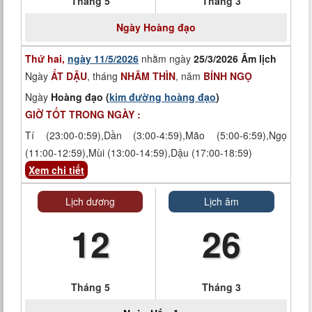
Tháng 5
Tháng 3
Ngày
Hoàng đạo
Thứ hai,
ngày 11/5/2026
nhằm ngày
25/3/2026 Âm lịch
Ngày
ẤT DẬU
, tháng
NHÂM THÌN
, năm
BÍNH NGỌ
Ngày
Hoàng đạo (
kim đường hoàng đạo
)
GIỜ TỐT TRONG NGÀY :
Tí (23:00-0:59),Dần (3:00-4:59),Mão (5:00-6:59),Ngọ
(11:00-12:59),Mùi (13:00-14:59),Dậu (17:00-18:59)
Xem chi tiết
Lịch dương
Lịch âm
12
26
Tháng 5
Tháng 3