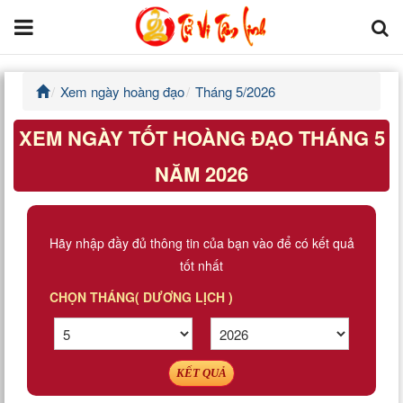
Xem ngày hoàng đạo
Tháng 5/2026
Trang chủ
XEM NGÀY TỐT HOÀNG ĐẠO THÁNG 5
Tử Vi Đẩu Số
NĂM 2026
Tử Vi 12 Con Giáp
Phong thủy
Hãy nhập đầy đủ thông tin của bạn vào để có kết quả
tốt nhất
Kinh Dịch
CHỌN THÁNG( DƯƠNG LỊCH )
Văn Hoa Tâm linh
Xem ngày
KẾT QUẢ