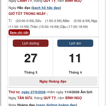
Ngày
CANH TÝ
, tháng
QUÝ TỴ
, năm
BÍNH NGỌ
Ngày
Hắc đạo (
bạch hổ hắc đạo
)
GIỜ TỐT TRONG NGÀY :
Tí (23:00-0:59),Sửu (1:00-2:59),Mão (5:00-6:59),Ngọ
(11:00-12:59),Thân (15:00-16:59),Dậu (17:00-18:59)
Xem chi tiết
Lịch dương
Lịch âm
27
11
Tháng 5
Tháng 4
Ngày
Hoàng đạo
Thứ tư,
ngày 27/5/2026
nhằm ngày
11/4/2026 Âm lịch
Ngày
TÂN SỬU
, tháng
QUÝ TỴ
, năm
BÍNH NGỌ
Ngày
Hoàng đạo (
ngọc đường hoàng đạo
)