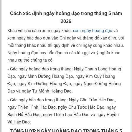
Xem tuổi
Cách xác định ngày hoàng đạo trong tháng 5 năm
Xem bói
2026
Khác với các cách xem ngày khác,
xem ngày hoàng đạo
và
Tướng số
xem ngày hắc đạo dựa vào Chi ngày và tháng để xác định, với
mỗi tháng khác nhau thì quy định về chi ngày cũng khác nhau.
Cung hoàng đạo
Ngày hoàng đạo hay hắc đạo có các tên gọi và ý nghĩa khác
nhau cụ thể chúng ta có:
- Các ngày hoàng đạo trong tháng: Ngày Thanh Long Hoàng
Đạo, ngày Minh Đường Hoàng Đạo, ngày Kim Quỹ Hoàng
Đạo, ngày Kim Đường Hoàng Đạo, ngày Ngọc Đường Hoàng
Đạo và ngày Tư Mệnh Hoàng Đạo.
- Các ngày hắc đạo trong tháng: Ngày Câu Trần Hắc Đạo,
ngày Thiên Hình Hắc Đạo, ngày Chu Tước Hắc Đạo, ngày
Bạch Hổ Hắc Đạo, ngày Thiên Lao Hắc Đạo và ngày Huyền
Vũ Hắc Đạo.
TỔNG HỢP NGÀY HOÀNG ĐẠO TRONG THÁNG 5