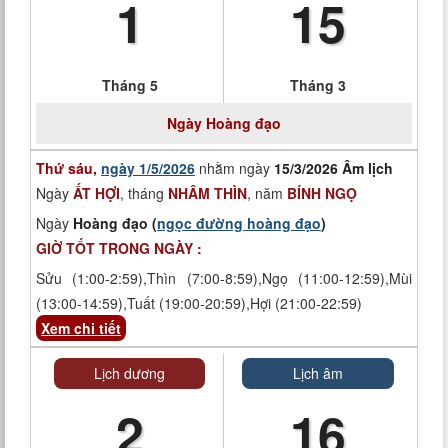
1
15
Tháng 5
Tháng 3
Ngày
Hoàng đạo
Thứ sáu,
ngày 1/5/2026
nhằm ngày
15/3/2026 Âm lịch
Ngày
ẤT HỢI
, tháng
NHÂM THÌN
, năm
BÍNH NGỌ
Ngày
Hoàng đạo (
ngọc đường hoàng đạo
)
GIỜ TỐT TRONG NGÀY :
Sửu (1:00-2:59),Thìn (7:00-8:59),Ngọ (11:00-12:59),Mùi
(13:00-14:59),Tuất (19:00-20:59),Hợi (21:00-22:59)
Xem chi tiết
Lịch dương
Lịch âm
2
16