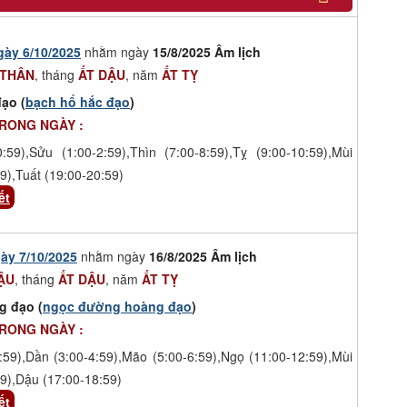
gày 6/10/2025
nhằm ngày
15/8/2025 Âm lịch
 THÂN
, tháng
ẤT DẬU
, năm
ẤT TỴ
ạo (
bạch hổ hắc đạo
)
TRONG NGÀY :
0:59),Sửu (1:00-2:59),Thìn (7:00-8:59),Tỵ (9:00-10:59),Mùi
9),Tuất (19:00-20:59)
ết
ày 7/10/2025
nhằm ngày
16/8/2025 Âm lịch
ẬU
, tháng
ẤT DẬU
, năm
ẤT TỴ
g đạo (
ngọc đường hoàng đạo
)
TRONG NGÀY :
:59),Dần (3:00-4:59),Mão (5:00-6:59),Ngọ (11:00-12:59),Mùi
9),Dậu (17:00-18:59)
ết