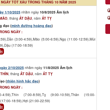
NGÀY TỐT XẤU TRONG THÁNG 10 NĂM 2025
ày 1/10/2025
nhằm ngày
10/8/2025 Âm lịch
 MÃO
, tháng
ẤT DẬU
, năm
ẤT TỴ
g đạo (
minh đường hoàng đạo
)
TRONG NGÀY :
:59),Dần (3:00-4:59),Mão (5:00-6:59),Ngọ (11:00-12:59),Mùi
9),Dậu (17:00-18:59)
ết
ngày 2/10/2025
nhằm ngày
11/8/2025 Âm lịch
 THÌN
, tháng
ẤT DẬU
, năm
ẤT TỴ
ạo (
thiên hình hắc đạo
)
TRONG NGÀY :
-4:59),Thìn (7:00-8:59),Tỵ (9:00-10:59),Thân (15:00-
(17:00-18:59),Hợi (21:00-22:59)
ết