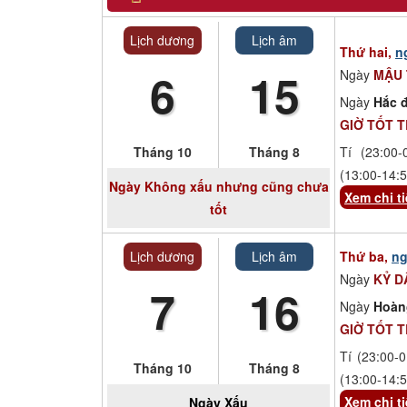
Lịch dương
Lịch âm
Thứ hai,
n
6
15
Ngày
MẬU
Ngày
Hắc đ
GIỜ TỐT 
Tháng 10
Tháng 8
Tí (23:00-
(13:00-14:5
Ngày
Không xấu nhưng cũng chưa
Xem chi ti
tốt
Lịch dương
Lịch âm
Thứ ba,
ng
Ngày
KỶ D
7
16
Ngày
Hoàn
GIỜ TỐT 
Tí (23:00-0
Tháng 10
Tháng 8
(13:00-14:5
Xem chi ti
Ngày
Xấu