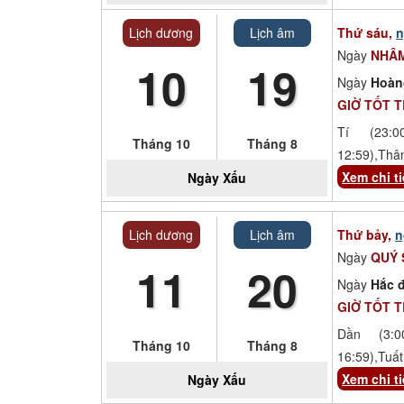
Lịch dương
Lịch âm
Thứ sáu,
n
Ngày
NHÂM
10
19
Ngày
Hoàn
GIỜ TỐT 
Tí (23:00
Tháng 10
Tháng 8
12:59),Thâ
Xem chi ti
Ngày
Xấu
Lịch dương
Lịch âm
Thứ bảy,
n
Ngày
QUÝ
11
20
Ngày
Hắc đ
GIỜ TỐT 
Dần (3:00
Tháng 10
Tháng 8
16:59),Tuất
Xem chi ti
Ngày
Xấu