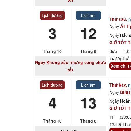
Lịch dương
Lịch âm
Thứ sáu,
n
3
12
Ngày
ẤT T
Ngày
Hắc đ
GIỜ TỐT 
Tháng 10
Tháng 8
Sửu (1:00
14:59),Tuất
Ngày
Không xấu nhưng cũng chưa
Xem chi ti
tốt
Lịch dương
Lịch âm
Thứ bảy,
n
Ngày
BÍNH
4
13
Ngày
Hoàn
GIỜ TỐT 
Tí (23:00
Tháng 10
Tháng 8
12:59),Thâ