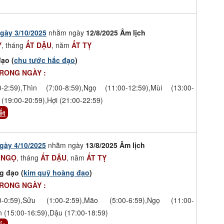
gày 3/10/2025
nhằm ngày
12/8/2025 Âm lịch
Ỵ
, tháng
ẤT DẬU
, năm
ẤT TỴ
ạo (
chu tước hắc đạo
)
TRONG NGÀY :
-2:59),Thìn (7:00-8:59),Ngọ (11:00-12:59),Mùi (13:00-
 (19:00-20:59),Hợi (21:00-22:59)
ết
gày 4/10/2025
nhằm ngày
13/8/2025 Âm lịch
 NGỌ
, tháng
ẤT DẬU
, năm
ẤT TỴ
g đạo (
kim quỹ hoàng đạo
)
TRONG NGÀY :
-0:59),Sửu (1:00-2:59),Mão (5:00-6:59),Ngọ (11:00-
n (15:00-16:59),Dậu (17:00-18:59)