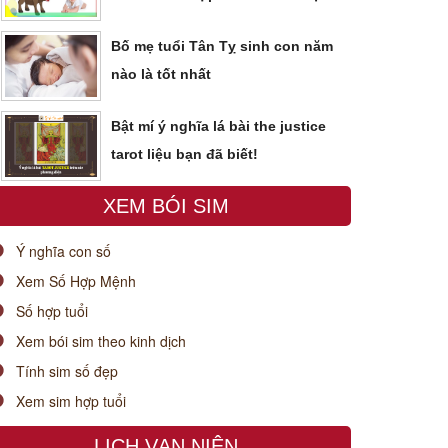
Bố mẹ tuổi Tân Tỵ sinh con năm
nào là tốt nhất
Bật mí ý nghĩa lá bài the justice
tarot liệu bạn đã biết!
XEM BÓI SIM
Ý nghĩa con số
Xem Số Hợp Mệnh
Số hợp tuổi
Xem bói sim theo kinh dịch
Tính sim số đẹp
Xem sim hợp tuổi
LỊCH VẠN NIÊN