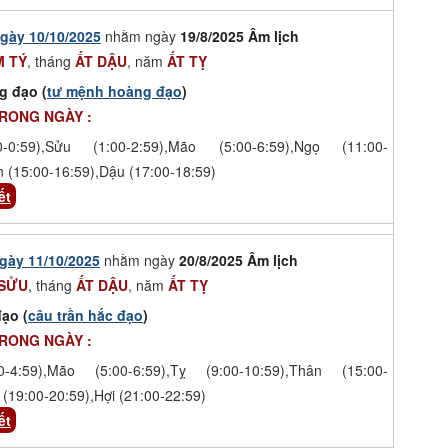
gày 10/10/2025
nhằm ngày
19/8/2025 Âm lịch
 TÝ
, tháng
ẤT DẬU
, năm
ẤT TỴ
g đạo (
tư mệnh hoàng đạo
)
TRONG NGÀY :
-0:59),Sửu (1:00-2:59),Mão (5:00-6:59),Ngọ (11:00-
n (15:00-16:59),Dậu (17:00-18:59)
ết
gày 11/10/2025
nhằm ngày
20/8/2025 Âm lịch
 SỬU
, tháng
ẤT DẬU
, năm
ẤT TỴ
ạo (
câu trần hắc đạo
)
TRONG NGÀY :
-4:59),Mão (5:00-6:59),Tỵ (9:00-10:59),Thân (15:00-
 (19:00-20:59),Hợi (21:00-22:59)
ết