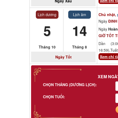
Xem chi ti
Ngày
Xấu
Lịch dương
Lịch âm
Chủ nhật,
Ngày
ĐINH
5
14
Ngày
Hoàn
GIỜ TỐT 
Dần (3:00
Tháng 10
Tháng 8
16:59),Tuất
Xem chi ti
Ngày
Tốt
XEM NGÀ
CHỌN THÁNG (DƯƠNG LỊCH):
CHỌN TUỔI: