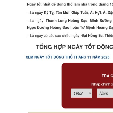
Xem tuổi
Ngày tốt nhất để động thổ làm nhà trong tháng 10
+ Là ngày
Kỷ Tỵ
,
Tân Mùi
,
Giáp Tuất
,
Ất Hợi
,
Ất Dậ
Xem bói
+ Là ngày:
Thanh Long Hoàng Đạo, Minh Đường 
Ngọc Đường Hoàng Đạo hoặc Tư Mệnh Hoàng Đ
Tướng số
+ Là ngày có các sao chiếu ngày:
Đại Hồng Sa, Thiê
Cung hoàng đạo
TỔNG HỢP NGÀY TỐT ĐỘNG
XEM NGÀY TỐT ĐỘNG THỔ THÁNG 11 NĂM 2025
TRA C
Nhập chính x