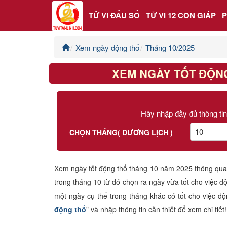
TỬ VI ĐẨU SỐ
TỬ VI 12 CON GIÁP
Xem ngày động thổ
Tháng 10/2025
Trang chủ
XEM NGÀY TỐT ĐỘNG
Tử Vi Đẩu Số
Tử Vi 12 Con Giáp
Hãy nhập đầy đủ thông tin
Phong thủy
CHỌN THÁNG( DƯƠNG LỊCH )
Kinh Dịch
Xem ngày tốt động thổ tháng 10 năm 2025 thông qua v
trong tháng 10 từ đó chọn ra ngày vừa tốt cho việc
Văn Hoa Tâm linh
một ngày cụ thể trong tháng khác có tốt cho việc đ
Xem ngày
động thổ
" và nhập thông tin cần thiết để xem chi tiết!