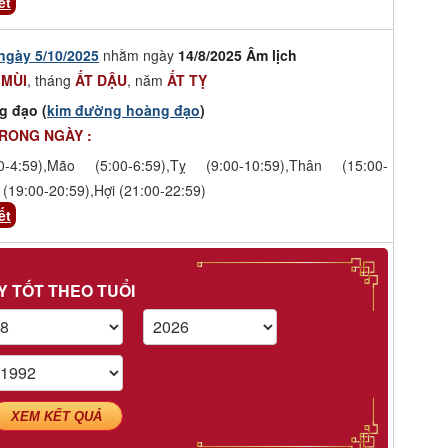
ết
ngày 5/10/2025
nhằm ngày
14/8/2025 Âm lịch
 MÙI
, tháng
ẤT DẬU
, năm
ẤT TỴ
g đạo (
kim đường hoàng đạo
)
TRONG NGÀY :
-4:59),Mão (5:00-6:59),Tỵ (9:00-10:59),Thân (15:00-
 (19:00-20:59),Hợi (21:00-22:59)
ết
Y TỐT THEO TUỔI
XEM KẾT QUẢ