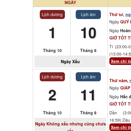
NGÀY
Lịch dương
Lịch âm
Thứ tư,
ng
Ngày
QUÝ
1
10
Ngày
Hoàn
GIỜ TỐT 
Tí (23:00-0
Tháng 10
Tháng 8
(13:00-14:5
Xem chi ti
Ngày
Xấu
Lịch dương
Lịch âm
Thứ năm,
2
11
Ngày
GIÁP
Ngày
Hắc đ
GIỜ TỐT 
Tháng 10
Tháng 8
Dần (3:00
16:59),Dậu 
Ngày
Không xấu nhưng cũng chưa
Xem chi ti
tốt