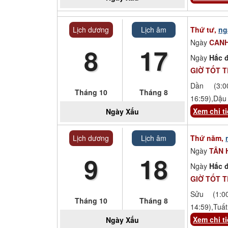
Lịch dương
Lịch âm
Thứ tư,
ng
Ngày
CANH
8
17
Ngày
Hắc đ
GIỜ TỐT 
Dần (3:00
Tháng 10
Tháng 8
16:59),Dậu 
Xem chi ti
Ngày
Xấu
Lịch dương
Lịch âm
Thứ năm,
Ngày
TÂN 
9
18
Ngày
Hắc đ
GIỜ TỐT 
Sửu (1:00
Tháng 10
Tháng 8
14:59),Tuất
Xem chi ti
Ngày
Xấu