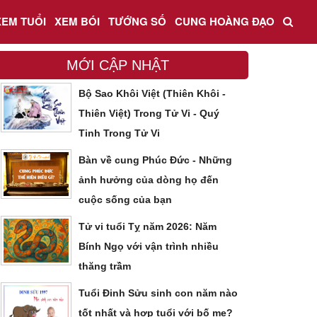
XEM TUỔI
XEM BÓI
TƯỚNG SỐ
CUNG HOÀNG ĐẠO
MỚI CẬP NHẬT
Bộ Sao Khôi Việt (Thiên Khôi -
Thiên Việt) Trong Tử Vi - Quý
Tinh Trong Tử Vi
Bàn về cung Phúc Đức - Những
ảnh hưởng của dòng họ đến
cuộc sống của bạn
Tử vi tuổi Tỵ năm 2026: Năm
Bính Ngọ với vận trình nhiều
thăng trầm
Tuổi Đinh Sửu sinh con năm nào
tốt nhất và hợp tuổi với bố mẹ?