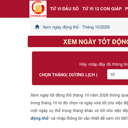
TỬ VI ĐẨU SỐ
TỬ VI 12 CON GIÁP
Xem ngày động thổ
Tháng 10/2026
Trang chủ
XEM NGÀY TỐT ĐỘNG
Tử Vi Đẩu Số
Tử Vi 12 Con Giáp
Hãy nhập đầy đủ thông tin
Phong thủy
CHỌN THÁNG( DƯƠNG LỊCH )
Kinh Dịch
Xem ngày tốt động thổ tháng 10 năm 2026 thông qua v
trong tháng 10 từ đó chọn ra ngày vừa tốt cho việc
Văn Hoa Tâm linh
một ngày cụ thể trong tháng khác có tốt cho việc đ
Xem ngày
động thổ
" và nhập thông tin cần thiết để xem chi tiết!