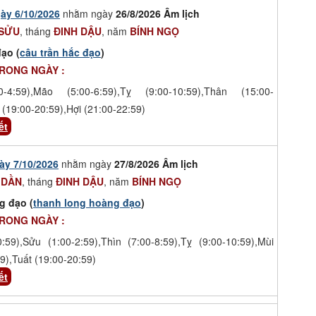
ày 6/10/2026
nhằm ngày
26/8/2026 Âm lịch
 SỬU
, tháng
ĐINH DẬU
, năm
BÍNH NGỌ
ạo (
câu trần hắc đạo
)
TRONG NGÀY :
-4:59),Mão (5:00-6:59),Tỵ (9:00-10:59),Thân (15:00-
 (19:00-20:59),Hợi (21:00-22:59)
ết
ày 7/10/2026
nhằm ngày
27/8/2026 Âm lịch
 DẦN
, tháng
ĐINH DẬU
, năm
BÍNH NGỌ
g đạo (
thanh long hoàng đạo
)
TRONG NGÀY :
0:59),Sửu (1:00-2:59),Thìn (7:00-8:59),Tỵ (9:00-10:59),Mùi
9),Tuất (19:00-20:59)
ết