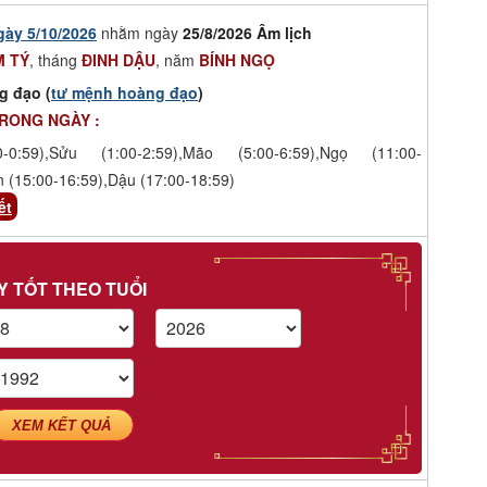
gày 5/10/2026
nhằm ngày
25/8/2026 Âm lịch
 TÝ
, tháng
ĐINH DẬU
, năm
BÍNH NGỌ
g đạo (
tư mệnh hoàng đạo
)
TRONG NGÀY :
-0:59),Sửu (1:00-2:59),Mão (5:00-6:59),Ngọ (11:00-
n (15:00-16:59),Dậu (17:00-18:59)
ết
Y TỐT THEO TUỔI
XEM KẾT QUẢ