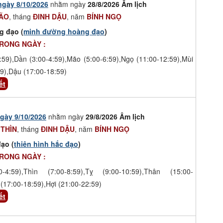
ngày 8/10/2026
nhằm ngày
28/8/2026 Âm lịch
ÃO
, tháng
ĐINH DẬU
, năm
BÍNH NGỌ
g đạo (
minh đường hoàng đạo
)
TRONG NGÀY :
:59),Dần (3:00-4:59),Mão (5:00-6:59),Ngọ (11:00-12:59),Mùi
9),Dậu (17:00-18:59)
ết
gày 9/10/2026
nhằm ngày
29/8/2026 Âm lịch
 THÌN
, tháng
ĐINH DẬU
, năm
BÍNH NGỌ
ạo (
thiên hình hắc đạo
)
TRONG NGÀY :
-4:59),Thìn (7:00-8:59),Tỵ (9:00-10:59),Thân (15:00-
(17:00-18:59),Hợi (21:00-22:59)
ết