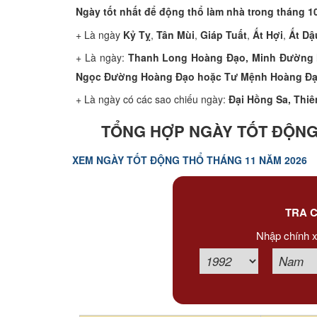
Xem tuổi
Ngày tốt nhất để động thổ làm nhà trong tháng 10
+ Là ngày
Kỷ Tỵ
,
Tân Mùi
,
Giáp Tuất
,
Ất Hợi
,
Ất Dậ
Xem bói
+ Là ngày:
Thanh Long Hoàng Đạo, Minh Đường 
Ngọc Đường Hoàng Đạo hoặc Tư Mệnh Hoàng Đ
Tướng số
+ Là ngày có các sao chiếu ngày:
Đại Hồng Sa, Thiê
Cung hoàng đạo
TỔNG HỢP NGÀY TỐT ĐỘNG
XEM NGÀY TỐT ĐỘNG THỔ THÁNG 11 NĂM 2026
TRA C
Nhập chính x