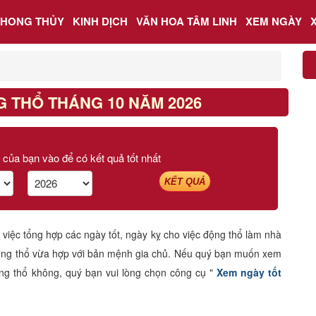
PHONG THỦY
KINH DỊCH
VĂN HOA TÂM LINH
XEM NGÀY
 THỔ THÁNG 10 NĂM 2026
 của bạn vào để có kết quả tốt nhất
KẾT QUẢ
iệc tổng hợp các ngày tốt, ngày kỵ cho việc động thổ làm nhà
 động thổ vừa hợp với bản mệnh gia chủ. Nếu quý bạn muốn xem
ộng thổ không, quý bạn vui lòng chọn công cụ "
Xem ngày tốt