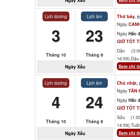
Lịch dương
Lịch âm
Thứ bảy,
n
Ngày
CANH
3
23
Ngày
Hắc đ
GIỜ TỐT 
Dần (3:00
Tháng 10
Tháng 8
16:59),Dậu 
Xem chi ti
Ngày
Xấu
Lịch dương
Lịch âm
Chủ nhật,
Ngày
TÂN 
4
24
Ngày
Hắc đ
GIỜ TỐT 
Sửu (1:00
Tháng 10
Tháng 8
14:59),Tuất
Xem chi ti
Ngày
Xấu