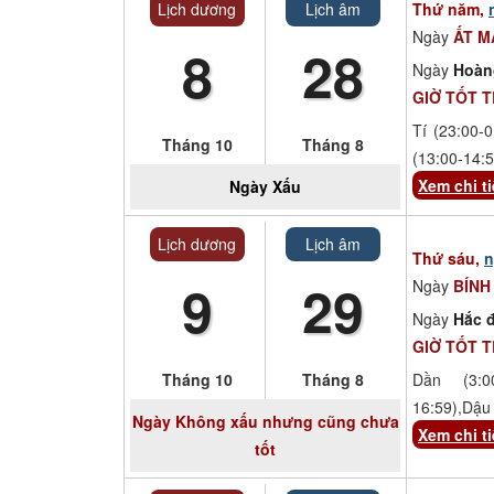
Lịch dương
Lịch âm
Thứ năm,
Ngày
ẤT M
8
28
Ngày
Hoàn
GIỜ TỐT 
Tí (23:00-0
Tháng 10
Tháng 8
(13:00-14:5
Xem chi ti
Ngày
Xấu
Lịch dương
Lịch âm
Thứ sáu,
n
9
29
Ngày
BÍNH
Ngày
Hắc đ
GIỜ TỐT 
Tháng 10
Tháng 8
Dần (3:00
16:59),Dậu 
Ngày
Không xấu nhưng cũng chưa
Xem chi ti
tốt