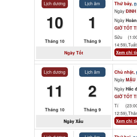
Lịch dương
Lịch âm
Thứ bảy,
n
Ngày
ĐINH
10
1
Ngày
Hoàn
GIỜ TỐT 
Sửu (1:00
Tháng 10
Tháng 9
14:59),Tuất
Xem chi ti
Ngày
Tốt
Lịch dương
Lịch âm
Chủ nhật,
Ngày
MẬU
11
2
Ngày
Hắc đ
GIỜ TỐT 
Tí (23:00
Tháng 10
Tháng 9
12:59),Thâ
Xem chi ti
Ngày
Xấu
Lịch dương
Lịch âm
Thứ hai,
n