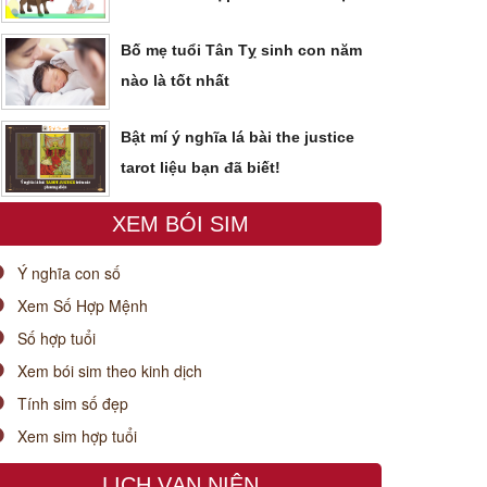
Bố mẹ tuổi Tân Tỵ sinh con năm
nào là tốt nhất
Bật mí ý nghĩa lá bài the justice
tarot liệu bạn đã biết!
XEM BÓI SIM
Ý nghĩa con số
Xem Số Hợp Mệnh
Số hợp tuổi
Xem bói sim theo kinh dịch
Tính sim số đẹp
Xem sim hợp tuổi
LỊCH VẠN NIÊN