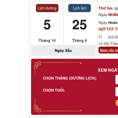
Lịch dương
Lịch âm
Thứ hai,
n
Ngày
NHÂM
5
25
Ngày
Hoàn
GIỜ TỐT 
Tí (23:00
Tháng 10
Tháng 8
12:59),Thâ
Xem chi ti
Ngày
Xấu
XEM NGÀ
CHỌN THÁNG (DƯƠNG LỊCH):
CHỌN TUỔI: