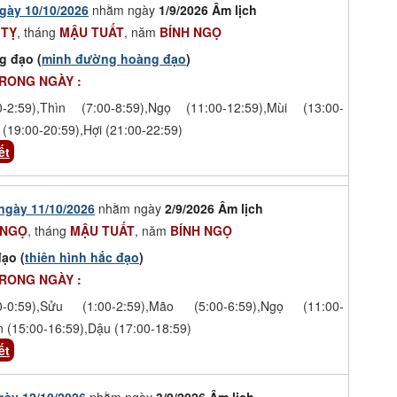
gày 10/10/2026
nhằm ngày
1/9/2026 Âm lịch
 TỴ
, tháng
MẬU TUẤT
, năm
BÍNH NGỌ
g đạo (
minh đường hoàng đạo
)
TRONG NGÀY :
-2:59),Thìn (7:00-8:59),Ngọ (11:00-12:59),Mùi (13:00-
 (19:00-20:59),Hợi (21:00-22:59)
ết
ngày 11/10/2026
nhằm ngày
2/9/2026 Âm lịch
 NGỌ
, tháng
MẬU TUẤT
, năm
BÍNH NGỌ
ạo (
thiên hình hắc đạo
)
TRONG NGÀY :
-0:59),Sửu (1:00-2:59),Mão (5:00-6:59),Ngọ (11:00-
n (15:00-16:59),Dậu (17:00-18:59)
ết
gày 12/10/2026
nhằm ngày
3/9/2026 Âm lịch