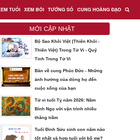
XEM TUỔI
XEM BÓI
TƯỚNG SỐ
CUNG HOÀNG ĐẠO
MỚI CẬP NHẬT
Bộ Sao Khôi Việt (Thiên Khôi -
Thiên Việt) Trong Tử Vi - Quý
Tinh Trong Tử Vi
Bàn về cung Phúc Đức - Những
ảnh hưởng của dòng họ đến
cuộc sống của bạn
Tử vi tuổi Tỵ năm 2026: Năm
Bính Ngọ với vận trình nhiều
thăng trầm
Tuổi Đinh Sửu sinh con năm nào
tốt nhất và hợp tuổi với bố mẹ?