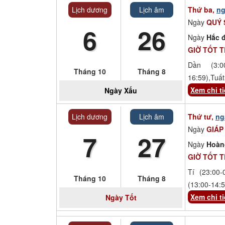
Lịch dương
Lịch âm
Thứ ba,
ng
Ngày
QUÝ
6
26
Ngày
Hắc đ
GIỜ TỐT 
Dần (3:00
Tháng 10
Tháng 8
16:59),Tuất
Xem chi ti
Ngày
Xấu
Lịch dương
Lịch âm
Thứ tư,
ng
Ngày
GIÁP
7
27
Ngày
Hoàn
GIỜ TỐT 
Tí (23:00-
Tháng 10
Tháng 8
(13:00-14:5
Xem chi ti
Ngày
Tốt