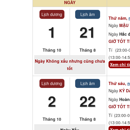
NGÀY
Lịch dương
Lịch âm
Thứ năm,
1
21
Ngày
MẬU
Ngày
Hắc đ
GIỜ TỐT 
Tháng 10
Tháng 8
Tí (23:00-
(13:00-14:5
Ngày
Không xấu nhưng cũng chưa
Xem chi ti
tốt
Lịch dương
Lịch âm
Thứ sáu,
n
Ngày
KỶ D
2
22
Ngày
Hoàn
GIỜ TỐT 
Tí (23:00-0
Tháng 10
Tháng 8
(13:00-14:5
Xem chi ti
Ngày
Xấu