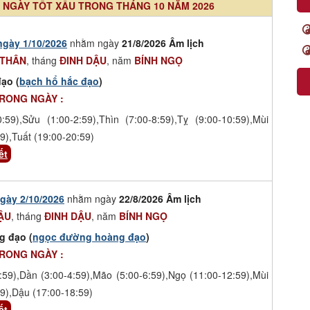
NGÀY TỐT XẤU TRONG THÁNG 10 NĂM 2026
ngày 1/10/2026
nhằm ngày
21/8/2026 Âm lịch
 THÂN
, tháng
ĐINH DẬU
, năm
BÍNH NGỌ
ạo (
bạch hổ hắc đạo
)
TRONG NGÀY :
0:59),Sửu (1:00-2:59),Thìn (7:00-8:59),Tỵ (9:00-10:59),Mùi
9),Tuất (19:00-20:59)
ết
gày 2/10/2026
nhằm ngày
22/8/2026 Âm lịch
ẬU
, tháng
ĐINH DẬU
, năm
BÍNH NGỌ
g đạo (
ngọc đường hoàng đạo
)
TRONG NGÀY :
:59),Dần (3:00-4:59),Mão (5:00-6:59),Ngọ (11:00-12:59),Mùi
9),Dậu (17:00-18:59)
ết