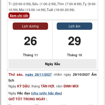
Tí (23:00-0:59),Sửu (1:00-2:59),Thìn (7:00-8:59),Tỵ (9:00-
10:59),Mùi (13:00-14:59),Tuất (19:00-20:59)
Xem chi tiết
Lịch dương
Lịch âm
26
29
Tháng 11
Tháng 10
Ngày
Xấu
Thứ sáu,
ngày 26/11/2027
nhằm ngày
29/10/2027 Âm
lịch
Ngày
KỶ DẬU
, tháng
TÂN HỢI
, năm
ĐINH MÙI
Ngày
Hắc đạo (
chu tước hắc đạo
)
GIỜ TỐT TRONG NGÀY :