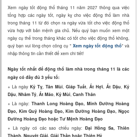
Xem tuổi
Xem ngày tốt động thổ tháng 11 năm 2027 thông qua việc
tổng hợp các ngày tốt, ngày kỵ cho việc động thổ làm nhà
Xem bói
trong tháng 11 từ đó chọn ra ngày vừa tốt cho việc động thổ
vừa hợp với bản mệnh gia chủ. Nếu quý bạn muốn xem một
Tướng số
ngày cụ thể trong tháng khác có tốt cho việc động thổ không,
quý bạn vui lòng chọn công cụ "
Xem ngày tốt động thổ
" và
Cung hoàng đạo
nhập thông tin cần thiết để xem chi tiết!
Ngày tốt nhất để động thổ làm nhà trong tháng 11 là các
ngày có đầy đủ 3 yếu tố:
+ Là ngày
Kỷ Tỵ
,
Tân Mùi
,
Giáp Tuất
,
Ất Hợi
,
Ất Dậu
,
Kỷ
Dậu
,
Nhâm Tý
,
Ất Mão
,
Kỷ Mùi
,
Canh Thân
+ Là ngày:
Thanh Long Hoàng Đạo, Minh Đường Hoàng
Đạo, Kim Quỹ Hoàng Đạo, Kim Đường Hoàng Đạo, Ngọc
Đường Hoàng Đạo hoặc Tư Mệnh Hoàng Đạo
+ Là ngày có các sao chiếu ngày:
Đại Hồng Sa, Thiên
Thành, Nguyệt Giải, Giải Thần hoặc Thiên Hỷ