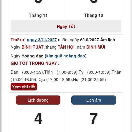
Tháng 11
Tháng 10
Ngày
Tốt
Thứ tư,
ngày 3/11/2027
nhằm ngày
6/10/2027 Âm lịch
Ngày
BÍNH TUẤT
, tháng
TÂN HỢI
, năm
ĐINH MÙI
Ngày
Hoàng đạo (
kim quỹ hoàng đạo
)
GIỜ TỐT TRONG NGÀY :
Dần (3:00-4:59),Thìn (7:00-8:59),Tỵ (9:00-10:59),Thân
(15:00-16:59),Dậu (17:00-18:59),Hợi (21:00-22:59)
Xem chi tiết
Lịch dương
Lịch âm
4
7