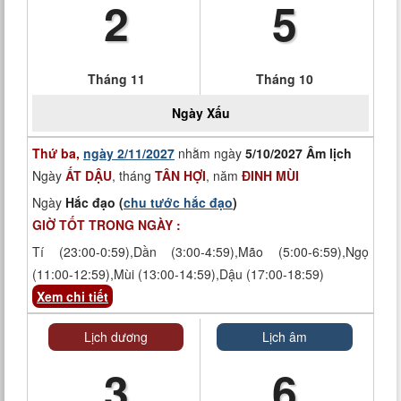
2
5
Tháng 11
Tháng 10
Ngày
Xấu
Thứ ba,
ngày 2/11/2027
nhằm ngày
5/10/2027 Âm lịch
Ngày
ẤT DẬU
, tháng
TÂN HỢI
, năm
ĐINH MÙI
Ngày
Hắc đạo (
chu tước hắc đạo
)
GIỜ TỐT TRONG NGÀY :
Tí (23:00-0:59),Dần (3:00-4:59),Mão (5:00-6:59),Ngọ
(11:00-12:59),Mùi (13:00-14:59),Dậu (17:00-18:59)
Xem chi tiết
Lịch dương
Lịch âm
3
6