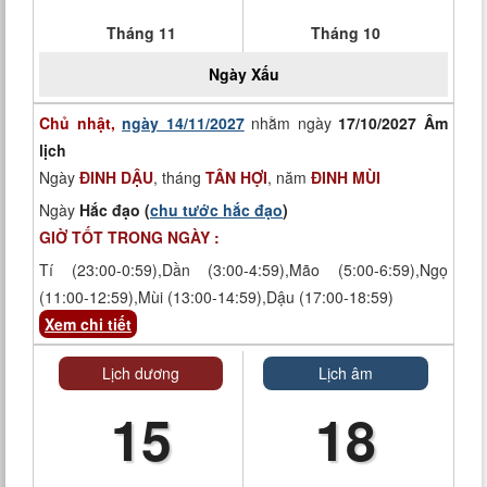
Tháng 11
Tháng 10
Ngày
Xấu
Chủ nhật,
ngày 14/11/2027
nhằm ngày
17/10/2027 Âm
lịch
Ngày
ĐINH DẬU
, tháng
TÂN HỢI
, năm
ĐINH MÙI
Ngày
Hắc đạo (
chu tước hắc đạo
)
GIỜ TỐT TRONG NGÀY :
Tí (23:00-0:59),Dần (3:00-4:59),Mão (5:00-6:59),Ngọ
(11:00-12:59),Mùi (13:00-14:59),Dậu (17:00-18:59)
Xem chi tiết
Lịch dương
Lịch âm
15
18