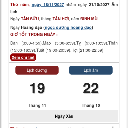
Thứ năm,
ngày 18/11/2027
nhằm ngày
21/10/2027 Âm
lịch
Ngày
TÂN SỬU
, tháng
TÂN HỢI
, năm
ĐINH MÙI
Ngày
Hoàng đạo (
ngọc đường hoàng đạo
)
GIỜ TỐT TRONG NGÀY :
Dần (3:00-4:59),Mão (5:00-6:59),Tỵ (9:00-10:59),Thân
(15:00-16:59),Tuất (19:00-20:59),Hợi (21:00-22:59)
Xem chi tiết
Lịch dương
Lịch âm
19
22
Tháng 11
Tháng 10
Ngày
Xấu