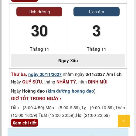
Lịch dương
Lịch âm
30
3
Tháng 11
Tháng 11
Ngày
Xấu
Thứ ba,
ngày 30/11/2027
nhằm ngày
3/11/2027 Âm lịch
Ngày
QUÝ SỬU
, tháng
NHÂM TÝ
, năm
ĐINH MÙI
Ngày
Hoàng đạo (
kim đường hoàng đạo
)
GIỜ TỐT TRONG NGÀY :
Dần (3:00-4:59),Mão (5:00-6:59),Tỵ (9:00-10:59),Thân
(15:00-16:59),Tuất (19:00-20:59),Hợi (21:00-22:59)
Xem chi tiết