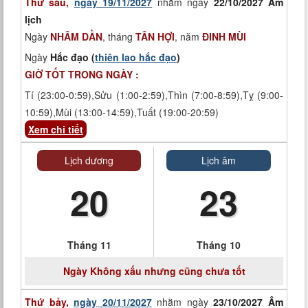
Thứ sáu,
ngày 19/11/2027
nhằm ngày
22/10/2027 Âm
lịch
Ngày
NHÂM DẦN
, tháng
TÂN HỢI
, năm
ĐINH MÙI
Ngày
Hắc đạo (
thiên lao hắc đạo
)
GIỜ TỐT TRONG NGÀY :
Tí (23:00-0:59),Sửu (1:00-2:59),Thìn (7:00-8:59),Tỵ (9:00-
10:59),Mùi (13:00-14:59),Tuất (19:00-20:59)
Xem chi tiết
Lịch dương
Lịch âm
20
23
Tháng 11
Tháng 10
Ngày
Không xấu nhưng cũng chưa tốt
Thứ bảy,
ngày 20/11/2027
nhằm ngày
23/10/2027 Âm