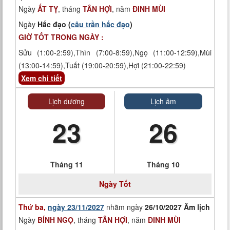
Ngày
ẤT TỴ
, tháng
TÂN HỢI
, năm
ĐINH MÙI
Ngày
Hắc đạo (
câu trần hắc đạo
)
GIỜ TỐT TRONG NGÀY :
Sửu (1:00-2:59),Thìn (7:00-8:59),Ngọ (11:00-12:59),Mùi
(13:00-14:59),Tuất (19:00-20:59),Hợi (21:00-22:59)
Xem chi tiết
Lịch dương
Lịch âm
23
26
Tháng 11
Tháng 10
Ngày
Tốt
Thứ ba,
ngày 23/11/2027
nhằm ngày
26/10/2027 Âm lịch
Ngày
BÍNH NGỌ
, tháng
TÂN HỢI
, năm
ĐINH MÙI