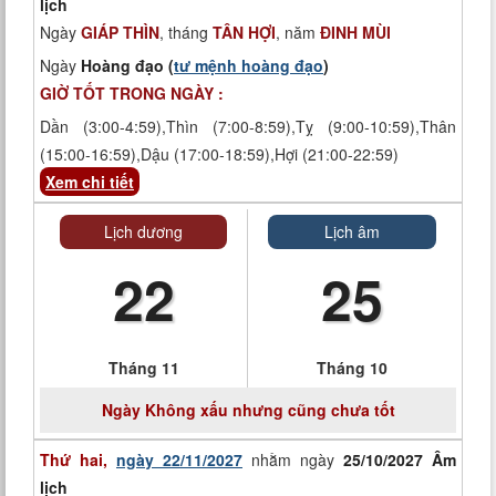
lịch
Ngày
GIÁP THÌN
, tháng
TÂN HỢI
, năm
ĐINH MÙI
Ngày
Hoàng đạo (
tư mệnh hoàng đạo
)
GIỜ TỐT TRONG NGÀY :
Dần (3:00-4:59),Thìn (7:00-8:59),Tỵ (9:00-10:59),Thân
(15:00-16:59),Dậu (17:00-18:59),Hợi (21:00-22:59)
Xem chi tiết
Lịch dương
Lịch âm
22
25
Tháng 11
Tháng 10
Ngày
Không xấu nhưng cũng chưa tốt
Thứ hai,
ngày 22/11/2027
nhằm ngày
25/10/2027 Âm
lịch