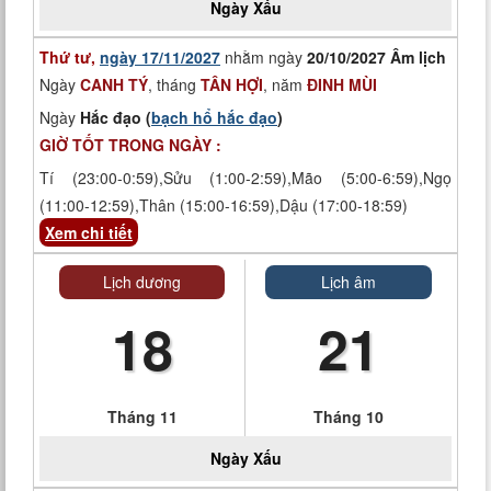
Ngày
Xấu
Thứ tư,
ngày 17/11/2027
nhằm ngày
20/10/2027 Âm lịch
Ngày
CANH TÝ
, tháng
TÂN HỢI
, năm
ĐINH MÙI
Ngày
Hắc đạo (
bạch hổ hắc đạo
)
GIỜ TỐT TRONG NGÀY :
Tí (23:00-0:59),Sửu (1:00-2:59),Mão (5:00-6:59),Ngọ
(11:00-12:59),Thân (15:00-16:59),Dậu (17:00-18:59)
Xem chi tiết
Lịch dương
Lịch âm
18
21
Tháng 11
Tháng 10
Ngày
Xấu