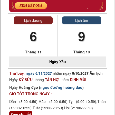
XEM KẾT QUẢ
Lịch dương
Lịch âm
6
9
Tháng 11
Tháng 10
Ngày
Xấu
Thứ bảy,
ngày 6/11/2027
nhằm ngày
9/10/2027 Âm lịch
Ngày
KỶ SỬU
, tháng
TÂN HỢI
, năm
ĐINH MÙI
Ngày
Hoàng đạo (
ngọc đường hoàng đạo
)
GIỜ TỐT TRONG NGÀY :
Dần (3:00-4:59),Mão (5:00-6:59),Tỵ (9:00-10:59),Thân
(15:00-16:59),Tuất (19:00-20:59),Hợi (21:00-22:59)
Xem chi tiết