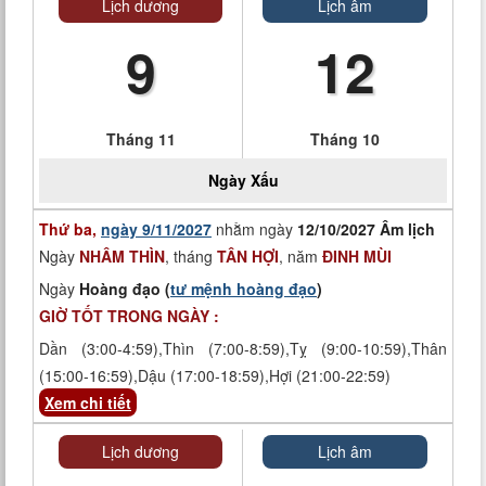
Lịch dương
Lịch âm
9
12
Tháng 11
Tháng 10
Ngày
Xấu
Thứ ba,
ngày 9/11/2027
nhằm ngày
12/10/2027 Âm lịch
Ngày
NHÂM THÌN
, tháng
TÂN HỢI
, năm
ĐINH MÙI
Ngày
Hoàng đạo (
tư mệnh hoàng đạo
)
GIỜ TỐT TRONG NGÀY :
Dần (3:00-4:59),Thìn (7:00-8:59),Tỵ (9:00-10:59),Thân
(15:00-16:59),Dậu (17:00-18:59),Hợi (21:00-22:59)
Xem chi tiết
Lịch dương
Lịch âm