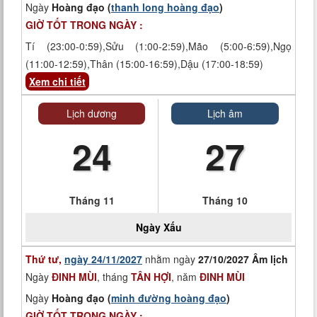
Ngày
Hoàng đạo (
thanh long hoàng đạo
)
GIỜ TỐT TRONG NGÀY :
Tí (23:00-0:59),Sửu (1:00-2:59),Mão (5:00-6:59),Ngọ
(11:00-12:59),Thân (15:00-16:59),Dậu (17:00-18:59)
Xem chi tiết
Lịch dương
Lịch âm
24
27
Tháng 11
Tháng 10
Ngày
Xấu
Thứ tư,
ngày 24/11/2027
nhằm ngày
27/10/2027 Âm lịch
Ngày
ĐINH MÙI
, tháng
TÂN HỢI
, năm
ĐINH MÙI
Ngày
Hoàng đạo (
minh đường hoàng đạo
)
GIỜ TỐT TRONG NGÀY :