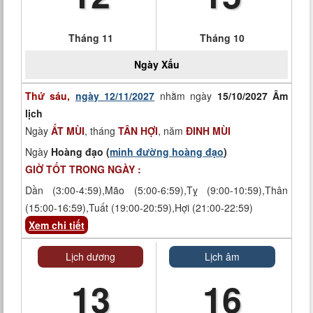
Tháng 11
Tháng 10
Ngày
Xấu
Thứ sáu,
ngày 12/11/2027
nhằm ngày
15/10/2027 Âm
lịch
Ngày
ẤT MÙI
, tháng
TÂN HỢI
, năm
ĐINH MÙI
Ngày
Hoàng đạo (
minh đường hoàng đạo
)
GIỜ TỐT TRONG NGÀY :
Dần (3:00-4:59),Mão (5:00-6:59),Tỵ (9:00-10:59),Thân
(15:00-16:59),Tuất (19:00-20:59),Hợi (21:00-22:59)
Xem chi tiết
Lịch dương
Lịch âm
13
16