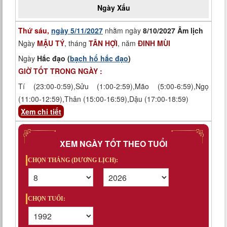
Ngày
Xấu
Thứ sáu,
ngày 5/11/2027
nhằm ngày
8/10/2027 Âm lịch
Ngày
MẬU TÝ
, tháng
TÂN HỢI
, năm
ĐINH MÙI
Ngày
Hắc đạo (
bạch hổ hắc đạo
)
GIỜ TỐT TRONG NGÀY :
Tí (23:00-0:59),Sửu (1:00-2:59),Mão (5:00-6:59),Ngọ
(11:00-12:59),Thân (15:00-16:59),Dậu (17:00-18:59)
Xem chi tiết
XEM NGÀY TỐT THEO TUỔI
CHỌN THÁNG (DƯƠNG LỊCH):
CHỌN TUỔI: