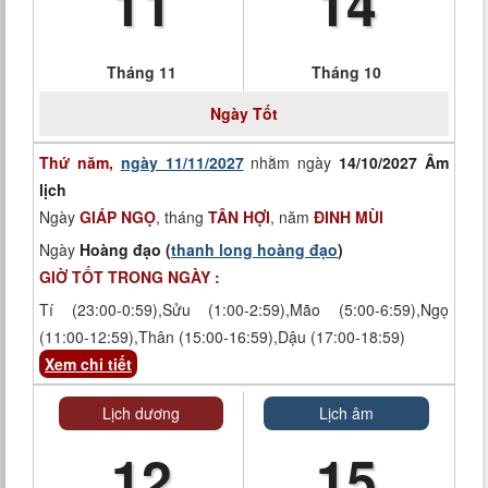
11
14
Tháng 11
Tháng 10
Ngày
Tốt
Thứ năm,
ngày 11/11/2027
nhằm ngày
14/10/2027 Âm
lịch
Ngày
GIÁP NGỌ
, tháng
TÂN HỢI
, năm
ĐINH MÙI
Ngày
Hoàng đạo (
thanh long hoàng đạo
)
GIỜ TỐT TRONG NGÀY :
Tí (23:00-0:59),Sửu (1:00-2:59),Mão (5:00-6:59),Ngọ
(11:00-12:59),Thân (15:00-16:59),Dậu (17:00-18:59)
Xem chi tiết
Lịch dương
Lịch âm
12
15