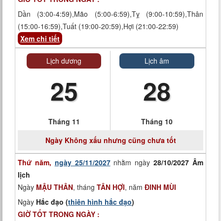
Dần (3:00-4:59),Mão (5:00-6:59),Tỵ (9:00-10:59),Thân
(15:00-16:59),Tuất (19:00-20:59),Hợi (21:00-22:59)
Xem chi tiết
Lịch dương
Lịch âm
25
28
Tháng 11
Tháng 10
Ngày
Không xấu nhưng cũng chưa tốt
Thứ năm,
ngày 25/11/2027
nhằm ngày
28/10/2027 Âm
lịch
Ngày
MẬU THÂN
, tháng
TÂN HỢI
, năm
ĐINH MÙI
Ngày
Hắc đạo (
thiên hình hắc đạo
)
GIỜ TỐT TRONG NGÀY :