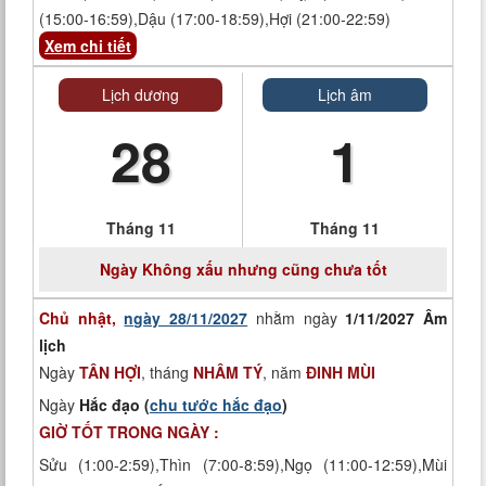
(15:00-16:59),Dậu (17:00-18:59),Hợi (21:00-22:59)
Xem chi tiết
Lịch dương
Lịch âm
28
1
Tháng 11
Tháng 11
Ngày
Không xấu nhưng cũng chưa tốt
Chủ nhật,
ngày 28/11/2027
nhằm ngày
1/11/2027 Âm
lịch
Ngày
TÂN HỢI
, tháng
NHÂM TÝ
, năm
ĐINH MÙI
Ngày
Hắc đạo (
chu tước hắc đạo
)
GIỜ TỐT TRONG NGÀY :
Sửu (1:00-2:59),Thìn (7:00-8:59),Ngọ (11:00-12:59),Mùi