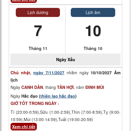
Lịch dương
Lịch âm
7
10
Tháng 11
Tháng 10
Ngày
Xấu
Chủ nhật,
ngày 7/11/2027
nhằm ngày
10/10/2027 Âm
lịch
Ngày
CANH DẦN
, tháng
TÂN HỢI
, năm
ĐINH MÙI
Ngày
Hắc đạo (
thiên lao hắc đạo
)
GIỜ TỐT TRONG NGÀY :
Tí (23:00-0:59),Sửu (1:00-2:59),Thìn (7:00-8:59),Tỵ (9:00-
10:59),Mùi (13:00-14:59),Tuất (19:00-20:59)
Xem chi tiết