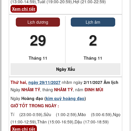
(13:00-14:59),Tuất (19:00-20:59),Hợi (21:00-22:59)
Xem chi tiết
Lịch dương
Lịch âm
29
2
Tháng 11
Tháng 11
Ngày
Xấu
Thứ hai,
ngày 29/11/2027
nhằm ngày
2/11/2027 Âm lịch
Ngày
NHÂM TÝ
, tháng
NHÂM TÝ
, năm
ĐINH MÙI
Ngày
Hoàng đạo (
kim quỹ hoàng đạo
)
GIỜ TỐT TRONG NGÀY :
Tí (23:00-0:59),Sửu (1:00-2:59),Mão (5:00-6:59),Ngọ
(11:00-12:59),Thân (15:00-16:59),Dậu (17:00-18:59)
Xem chi tiết