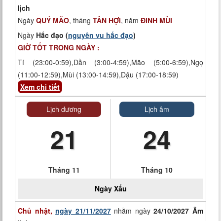
lịch
Ngày
QUÝ MÃO
, tháng
TÂN HỢI
, năm
ĐINH MÙI
Ngày
Hắc đạo (
nguyên vu hắc đạo
)
GIỜ TỐT TRONG NGÀY :
Tí (23:00-0:59),Dần (3:00-4:59),Mão (5:00-6:59),Ngọ
(11:00-12:59),Mùi (13:00-14:59),Dậu (17:00-18:59)
Xem chi tiết
Lịch dương
Lịch âm
21
24
Tháng 11
Tháng 10
Ngày
Xấu
Chủ nhật,
ngày 21/11/2027
nhằm ngày
24/10/2027 Âm