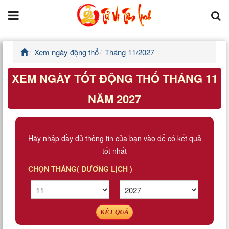
Xem ngày động thổ
Tháng 11/2027
Trang chủ
XEM NGÀY TỐT ĐỘNG THỔ THÁNG 11
Tử Vi Đẩu Số
NĂM 2027
Tử Vi 12 Con Giáp
Phong thủy
Hãy nhập đầy đủ thông tin của bạn vào để có kết quả
tốt nhất
Kinh Dịch
CHỌN THÁNG( DƯƠNG LỊCH )
Văn Hoa Tâm linh
Xem ngày
KẾT QUẢ