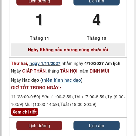
Lịch dương
Lịch âm
1
4
Tháng 11
Tháng 10
Ngày
Không xấu nhưng cũng chưa tốt
Thứ hai,
ngày 1/11/2027
nhằm ngày
4/10/2027 Âm lịch
Ngày
GIÁP THÂN
, tháng
TÂN HỢI
, năm
ĐINH MÙI
Ngày
Hắc đạo (
thiên hình hắc đạo
)
GIỜ TỐT TRONG NGÀY :
Tí (23:00-0:59),Sửu (1:00-2:59),Thìn (7:00-8:59),Tỵ (9:00-
10:59),Mùi (13:00-14:59),Tuất (19:00-20:59)
Xem chi tiết
Lịch dương
Lịch âm