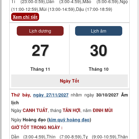
Tí (23:00-0:59),Dần (3:00-4:59),Mão (5:00-6:59),Ngọ
(11:00-12:59),Mùi (13:00-14:59),Dậu (17:00-18:59)
Xem chi tiết
Lịch dương
Lịch âm
27
30
Tháng 11
Tháng 10
Ngày
Tốt
Thứ bảy,
ngày 27/11/2027
nhằm ngày
30/10/2027 Âm
lịch
Ngày
CANH TUẤT
, tháng
TÂN HỢI
, năm
ĐINH MÙI
Ngày
Hoàng đạo (
kim quỹ hoàng đạo
)
GIỜ TỐT TRONG NGÀY :
Dần (3:00-4:59),Thìn (7:00-8:59),Tỵ (9:00-10:59),Thân