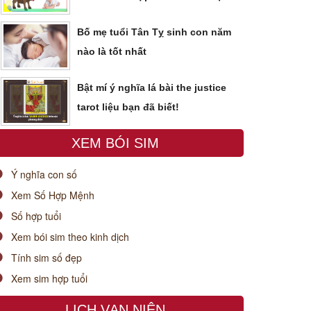
Bố mẹ tuổi Tân Tỵ sinh con năm
nào là tốt nhất
Bật mí ý nghĩa lá bài the justice
tarot liệu bạn đã biết!
XEM BÓI SIM
Ý nghĩa con số
Xem Số Hợp Mệnh
Số hợp tuổi
Xem bói sim theo kinh dịch
Tính sim số đẹp
Xem sim hợp tuổi
LỊCH VẠN NIÊN