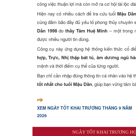
công việc thuận lợi mà còn mở ra cơ hội tài lộc d
Xem tuổi
Hiện nay có nhiều cách để tra cứu tuổi
Mậu Dầ
Xem bói
cũng đảm bảo đầy đủ yếu tố phong thủy chuyên s
Dần 1998
do
thầy Tâm Huệ Minh
– một trong n
Tướng số
được nhiều người tin dùng.
Công cụ này ứng dụng hệ thống kiến thức cổ đi
Cung hoàng đạo
hợp, Trực, Nhị thập bát tú, âm dương ngũ 
mệnh và thời điểm cụ thể của từng người.
Bạn chỉ cần nhập đúng thông tin cá nhân vào hệ 
tốt nhất cho tuổi Mậu Dần
, giúp bạn vững tâm bắ
XEM NGÀY TỐT KHAI TRƯƠNG THÁNG 9 NĂM
2026
NGÀY TỐT KHAI TRƯƠNG HỢ