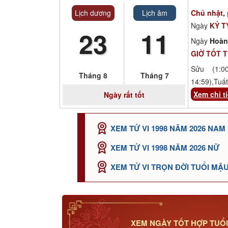
Lịch dương
Lịch âm
Chủ nhật,
Ngày
KỶ T
23
11
Ngày
Hoàn
GIỜ TỐT 
Sửu (1:00
Tháng 8
Tháng 7
14:59),Tuất
Xem chi ti
Ngày rất tốt
XEM TỬ VI 1998 NĂM 2026 NAM
XEM TỬ VI 1998 NĂM 2026 NỮ
XEM TỬ VI TRỌN ĐỜI TUỔI MẬ
XEM NGÀY TỐT HỢP TUỔ