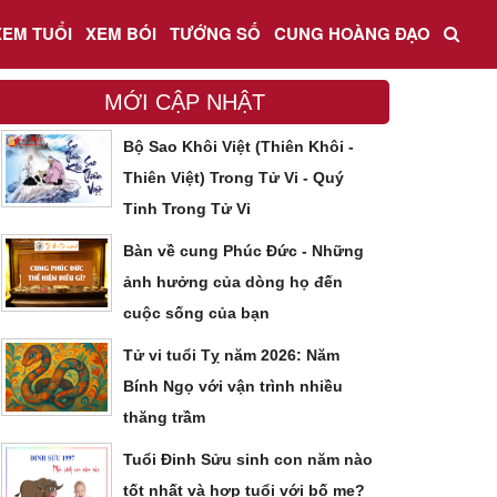
XEM TUỔI
XEM BÓI
TƯỚNG SỐ
CUNG HOÀNG ĐẠO
MỚI CẬP NHẬT
Bộ Sao Khôi Việt (Thiên Khôi -
Thiên Việt) Trong Tử Vi - Quý
Tinh Trong Tử Vi
Bàn về cung Phúc Đức - Những
ảnh hưởng của dòng họ đến
cuộc sống của bạn
Tử vi tuổi Tỵ năm 2026: Năm
Bính Ngọ với vận trình nhiều
thăng trầm
Tuổi Đinh Sửu sinh con năm nào
tốt nhất và hợp tuổi với bố mẹ?