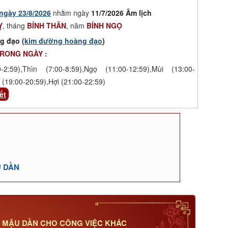
ngày 23/8/2026
nhằm ngày
11/7/2026 Âm lịch
Ỵ
, tháng
BÍNH THÂN
, năm
BÍNH NGỌ
g đạo (
kim đường hoàng đạo
)
TRONG NGÀY :
-2:59),Thìn (7:00-8:59),Ngọ (11:00-12:59),Mùi (13:00-
 (19:00-20:59),Hợi (21:00-22:59)
ết
U DẦN
I MẬU DẦN CHO CÔNG VIỆC KHÁC