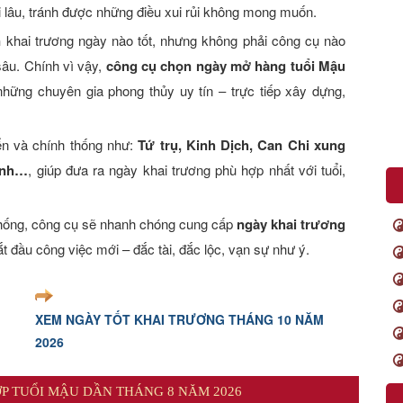
ài lâu, tránh được những điều xui rủi không mong muốn.
n
khai trương ngày nào tốt, nhưng không phải công cụ nào
âu. Chính vì vậy,
công cụ chọn ngày mở hàng tuổi Mậu
hững chuyên gia phong thủy uy tín – trực tiếp xây dựng,
ển và chính thống như:
Tứ trụ, Kinh Dịch, Can Chi xung
hành…
, giúp đưa ra ngày khai trương phù hợp nhất với tuổi,
thống, công cụ sẽ nhanh chóng cung cấp
ngày khai trương
t đầu công việc mới – đắc tài, đắc lộc, vạn sự như ý.
XEM NGÀY TỐT KHAI TRƯƠNG THÁNG 10 NĂM
2026
P TUỔI MẬU DẦN THÁNG 8 NĂM 2026