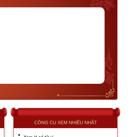
CÔNG CỤ XEM NHIỀU NHẤT
Xem lá số tử vi