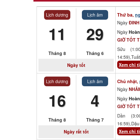
Lịch dương
Lịch âm
Thứ ba,
ng
Ngày
ĐINH
11
29
Ngày
Hoàn
GIỜ TỐT 
Sửu (1:00
Tháng 8
Tháng 6
14:59),Tuất
Xem chi ti
Ngày tốt
Lịch dương
Lịch âm
Chủ nhật,
Ngày
NHÂ
16
4
Ngày
Hoàn
GIỜ TỐT 
Dần (3:00
Tháng 8
Tháng 7
16:59),Dậu 
Xem chi ti
Ngày rất tốt