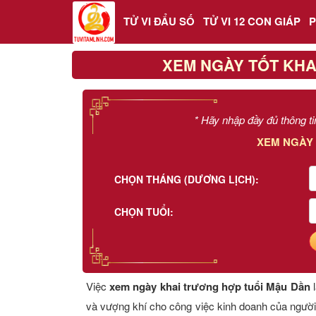
TỬ VI ĐẨU SỐ
TỬ VI 12 CON GIÁP
XEM NGÀY TỐT KHA
Trang chủ
Tử Vi Đẩu Số
* Hãy nhập đầy đủ thông ti
XEM NGÀY
Tử Vi 12 Con Giáp
CHỌN THÁNG (DƯƠNG LỊCH):
Phong thủy
CHỌN TUỔI:
Kinh Dịch
Văn Hoa Tâm linh
Việc
xem ngày khai trương hợp tuổi Mậu Dần
l
Xem ngày
và vượng khí cho công việc kinh doanh của người