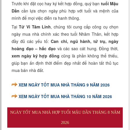
Trước khi đặt cọc hay ký kết hợp đồng, quý bạn
tuổi Mậu
Dần
cần lựa chọn ngày phù hợp với tuổi và mệnh của
mình để mọi việc diễn ra hanh thông.
Tại
Tử Vi Tâm Linh
, chúng tôi cung cấp công cụ chọn
ngày mua nhà chính xác theo tuổi Nhâm Thân, kết hợp
đầy đủ các yếu tố:
Can chi, ngũ hành, tứ trụ, ngày
hoàng đạo – hắc đạo
và các sao cát hung. Đồng thời,
xem ngày ký hợp đồng
cũng là phần không thể thiếu,
giúp bạn ấn định thời điểm đẹp nhất để hoàn tất thủ tục
mua bán nhà đất.
XEM NGÀY TỐT MUA NHÀ THÁNG 9 NĂM 2026
XEM NGÀY TỐT MUA NHÀ THÁNG 10 NĂM 2026
NGÀY TỐT MUA NHÀ HỢP TUỔI MẬU DẦN THÁNG 8 NĂM
2026