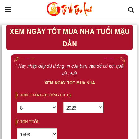
XEM NGÀY TỐT MUA NHÀ TUỔI MẬU
Trang chủ
DẦN
Tử Vi Đẩu Số
Tử Vi 12 Con Giáp
* Hãy nhập đầy đủ thông tin của bạn vào để có kết quả
tốt nhất
Phong thủy
XEM NGÀY TỐT MUA NHÀ
Kinh Dịch
CHỌN THÁNG (DƯƠNG LỊCH):
Văn Hoa Tâm linh
CHỌN TUỔI:
Xem ngày