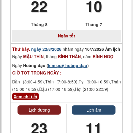
22
10
Tháng 8
Tháng 7
Ngày tốt
Thứ bảy,
ngày 22/8/2026
nhằm ngày
10/7/2026 Âm lịch
Ngày
MẬU THÌN
, tháng
BÍNH THÂN
, năm
BÍNH NGỌ
Ngày
Hoàng đạo (
kim quỹ hoàng đạo
)
GIỜ TỐT TRONG NGÀY :
Dần (3:00-4:59),Thìn (7:00-8:59),Tỵ (9:00-10:59),Thân
(15:00-16:59),Dậu (17:00-18:59),Hợi (21:00-22:59)
Xem chi tiết
Lịch dương
Lịch âm
23
11