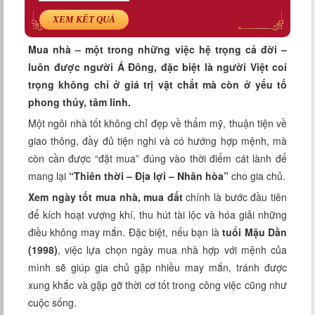
Xem tuổi
XEM KẾT QUẢ
Xem bói
Mua nhà – một trong những việc hệ trọng cả đời –
luôn được người Á Đông, đặc biệt là người Việt coi
Tướng số
trọng không chỉ ở giá trị vật chất mà còn ở yếu tố
phong thủy, tâm linh.
Cung hoàng đạo
Một ngôi nhà tốt không chỉ đẹp về thẩm mỹ, thuận tiện về
giao thông, đầy đủ tiện nghi và có hướng hợp mệnh, mà
còn cần được “đặt mua” đúng vào thời điểm cát lành để
mang lại
“Thiên thời – Địa lợi – Nhân hòa”
cho gia chủ.
Xem ngày tốt mua nhà, mua đất
chính là bước đầu tiên
để kích hoạt vượng khí, thu hút tài lộc và hóa giải những
điều không may mắn. Đặc biệt, nếu bạn là
tuổi Mậu Dần
(1998)
, việc lựa chọn ngày mua nhà hợp với mệnh của
mình sẽ giúp gia chủ gặp nhiều may mắn, tránh được
xung khắc và gặp gỡ thời cơ tốt trong công việc cũng như
cuộc sống.