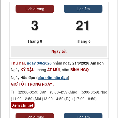
Lịch dương
Lịch âm
3
21
Tháng 8
Tháng 6
Ngày tốt
Thứ hai,
ngày 3/8/2026
nhằm ngày
21/6/2026 Âm lịch
Ngày
KỶ DẬU
, tháng
ẤT MÙI
, năm
BÍNH NGỌ
Ngày
Hắc đạo (
câu trần hắc đạo
)
GIỜ TỐT TRONG NGÀY :
Tí (23:00-0:59),Dần (3:00-4:59),Mão (5:00-6:59),Ngọ
(11:00-12:59),Mùi (13:00-14:59),Dậu (17:00-18:59)
Xem chi tiết
Lịch dương
Lịch âm