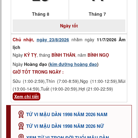
Tháng 8
Tháng 7
Ngày tốt
Chủ nhật,
ngày 23/8/2026
nhằm ngày
11/7/2026 Âm
lịch
Ngày
KỶ TỴ
, tháng
BÍNH THÂN
, năm
BÍNH NGỌ
Ngày
Hoàng đạo (
kim đường hoàng đạo
)
GIỜ TỐT TRONG NGÀY :
Sửu (1:00-2:59),Thìn (7:00-8:59),Ngọ (11:00-12:59),Mùi
(13:00-14:59),Tuất (19:00-20:59),Hợi (21:00-22:59)
Xem chi tiết
TỬ VI MẬU DẦN 1998 NĂM 2026 NAM
TỬ VI MẬU DẦN 1998 NĂM 2026 NỮ
XEM TỬ VI TRỌN ĐỜI TUỔI MẬU DẦN