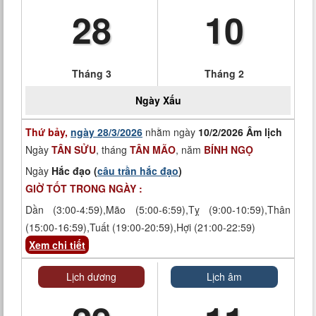
28
10
Tháng 3
Tháng 2
Ngày
Xấu
Thứ bảy,
ngày 28/3/2026
nhằm ngày
10/2/2026 Âm lịch
Ngày
TÂN SỬU
, tháng
TÂN MÃO
, năm
BÍNH NGỌ
Ngày
Hắc đạo (
câu trần hắc đạo
)
GIỜ TỐT TRONG NGÀY :
Dần (3:00-4:59),Mão (5:00-6:59),Tỵ (9:00-10:59),Thân
(15:00-16:59),Tuất (19:00-20:59),Hợi (21:00-22:59)
Xem chi tiết
Lịch dương
Lịch âm