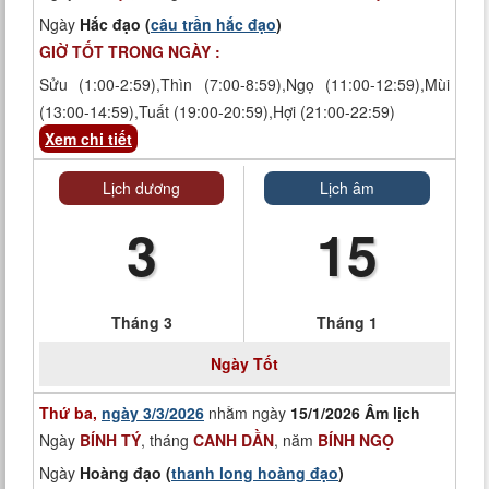
Ngày
Hắc đạo (
câu trần hắc đạo
)
GIỜ TỐT TRONG NGÀY :
Sửu (1:00-2:59),Thìn (7:00-8:59),Ngọ (11:00-12:59),Mùi
(13:00-14:59),Tuất (19:00-20:59),Hợi (21:00-22:59)
Xem chi tiết
Lịch dương
Lịch âm
3
15
Tháng 3
Tháng 1
Ngày
Tốt
Thứ ba,
ngày 3/3/2026
nhằm ngày
15/1/2026 Âm lịch
Ngày
BÍNH TÝ
, tháng
CANH DẦN
, năm
BÍNH NGỌ
Ngày
Hoàng đạo (
thanh long hoàng đạo
)