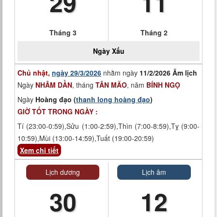
29
11
Tháng 3
Tháng 2
Ngày
Xấu
Chủ nhật,
ngày 29/3/2026
nhằm ngày
11/2/2026 Âm lịch
Ngày
NHÂM DẦN
, tháng
TÂN MÃO
, năm
BÍNH NGỌ
Ngày
Hoàng đạo (
thanh long hoàng đạo
)
GIỜ TỐT TRONG NGÀY :
Tí (23:00-0:59),Sửu (1:00-2:59),Thìn (7:00-8:59),Tỵ (9:00-
10:59),Mùi (13:00-14:59),Tuất (19:00-20:59)
Xem chi tiết
Lịch dương
Lịch âm
30
12