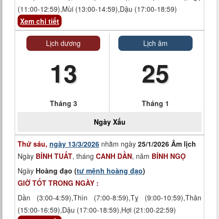
(11:00-12:59),Mùi (13:00-14:59),Dậu (17:00-18:59)
Xem chi tiết
Lịch dương
Lịch âm
13
25
Tháng 3
Tháng 1
Ngày
Xấu
Thứ sáu,
ngày 13/3/2026
nhằm ngày
25/1/2026 Âm lịch
Ngày
BÍNH TUẤT
, tháng
CANH DẦN
, năm
BÍNH NGỌ
Ngày
Hoàng đạo (
tư mệnh hoàng đạo
)
GIỜ TỐT TRONG NGÀY :
Dần (3:00-4:59),Thìn (7:00-8:59),Tỵ (9:00-10:59),Thân
(15:00-16:59),Dậu (17:00-18:59),Hợi (21:00-22:59)