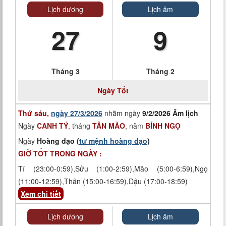
Lịch dương
Lịch âm
27
9
Tháng 3
Tháng 2
Ngày
Tốt
Thứ sáu,
ngày 27/3/2026
nhằm ngày
9/2/2026 Âm lịch
Ngày
CANH TÝ
, tháng
TÂN MÃO
, năm
BÍNH NGỌ
Ngày
Hoàng đạo (
tư mệnh hoàng đạo
)
GIỜ TỐT TRONG NGÀY :
Tí (23:00-0:59),Sửu (1:00-2:59),Mão (5:00-6:59),Ngọ
(11:00-12:59),Thân (15:00-16:59),Dậu (17:00-18:59)
Xem chi tiết
Lịch dương
Lịch âm