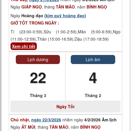
Ngày
GIÁP NGỌ
, tháng
TÂN MÃO
, năm
BÍNH NGỌ
Ngày
Hoàng đạo (
kim quỹ hoàng đạo
)
GIỜ TỐT TRONG NGÀY :
Tí (23:00-0:59),Sửu (1:00-2:59),Mão (5:00-6:59),Ngọ
(11:00-12:59),Thân (15:00-16:59),Dậu (17:00-18:59)
Xem chi tiết
Lịch dương
Lịch âm
22
4
Tháng 3
Tháng 2
Ngày
Tốt
Chủ nhật,
ngày 22/3/2026
nhằm ngày
4/2/2026 Âm lịch
Ngày
ẤT MÙI
, tháng
TÂN MÃO
, năm
BÍNH NGỌ