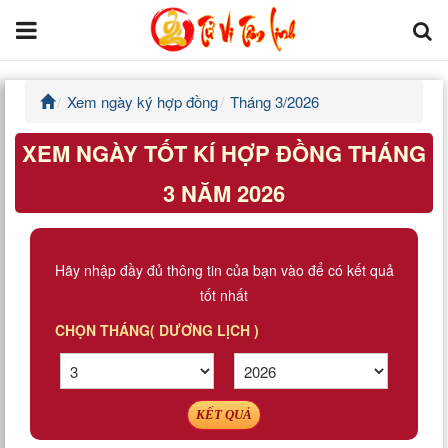
Xem ngày ký hợp đồng
Tháng 3/2026
Trang chủ
XEM NGÀY TỐT KÍ HỢP ĐỒNG THÁNG
Tử Vi Đẩu Số
3 NĂM 2026
Tử Vi 12 Con Giáp
Phong thủy
Hãy nhập đầy đủ thông tin của bạn vào để có kết quả
tốt nhất
Kinh Dịch
CHỌN THÁNG( DƯƠNG LỊCH )
Văn Hoa Tâm linh
Xem ngày
KẾT QUẢ