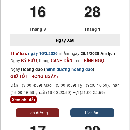
16
28
Tháng 3
Tháng 1
Ngày
Xấu
Thứ hai,
ngày 16/3/2026
nhằm ngày
28/1/2026 Âm lịch
Ngày
KỶ SỬU
, tháng
CANH DẦN
, năm
BÍNH NGỌ
Ngày
Hoàng đạo (
minh đường hoàng đạo
)
GIỜ TỐT TRONG NGÀY :
Dần (3:00-4:59),Mão (5:00-6:59),Tỵ (9:00-10:59),Thân
(15:00-16:59),Tuất (19:00-20:59),Hợi (21:00-22:59)
Xem chi tiết
Lịch dương
Lịch âm