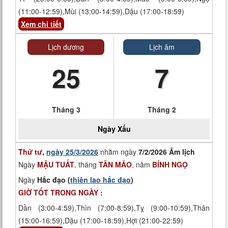
(11:00-12:59),Mùi (13:00-14:59),Dậu (17:00-18:59)
Xem chi tiết
Lịch dương
Lịch âm
25
7
Tháng 3
Tháng 2
Ngày
Xấu
Thứ tư,
ngày 25/3/2026
nhằm ngày
7/2/2026 Âm lịch
Ngày
MẬU TUẤT
, tháng
TÂN MÃO
, năm
BÍNH NGỌ
Ngày
Hắc đạo (
thiên lao hắc đạo
)
GIỜ TỐT TRONG NGÀY :
Dần (3:00-4:59),Thìn (7:00-8:59),Tỵ (9:00-10:59),Thân
(15:00-16:59),Dậu (17:00-18:59),Hợi (21:00-22:59)