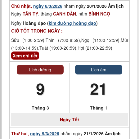
Chủ nhật,
ngày 8/3/2026
nhằm ngày
20/1/2026 Âm lịch
Ngày
TÂN TỴ
, tháng
CANH DẦN
, năm
BÍNH NGỌ
Ngày
Hoàng đạo (
kim đường hoàng đạo
)
GIỜ TỐT TRONG NGÀY :
Sửu (1:00-2:59),Thìn (7:00-8:59),Ngọ (11:00-12:59),Mùi
(13:00-14:59),Tuất (19:00-20:59),Hợi (21:00-22:59)
Xem chi tiết
Lịch dương
Lịch âm
9
21
Tháng 3
Tháng 1
Ngày
Tốt
Thứ hai,
ngày 9/3/2026
nhằm ngày
21/1/2026 Âm lịch