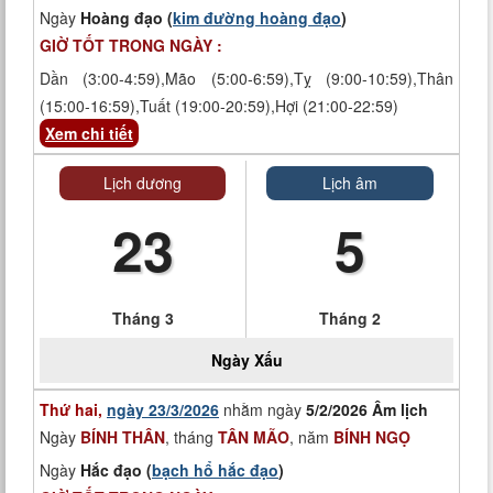
Ngày
Hoàng đạo (
kim đường hoàng đạo
)
GIỜ TỐT TRONG NGÀY :
Dần (3:00-4:59),Mão (5:00-6:59),Tỵ (9:00-10:59),Thân
(15:00-16:59),Tuất (19:00-20:59),Hợi (21:00-22:59)
Xem chi tiết
Lịch dương
Lịch âm
23
5
Tháng 3
Tháng 2
Ngày
Xấu
Thứ hai,
ngày 23/3/2026
nhằm ngày
5/2/2026 Âm lịch
Ngày
BÍNH THÂN
, tháng
TÂN MÃO
, năm
BÍNH NGỌ
Ngày
Hắc đạo (
bạch hổ hắc đạo
)