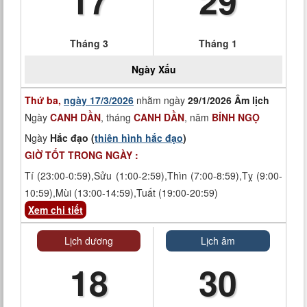
17
29
Tháng 3
Tháng 1
Ngày
Xấu
Thứ ba,
ngày 17/3/2026
nhằm ngày
29/1/2026 Âm lịch
Ngày
CANH DẦN
, tháng
CANH DẦN
, năm
BÍNH NGỌ
Ngày
Hắc đạo (
thiên hình hắc đạo
)
GIỜ TỐT TRONG NGÀY :
Tí (23:00-0:59),Sửu (1:00-2:59),Thìn (7:00-8:59),Tỵ (9:00-
10:59),Mùi (13:00-14:59),Tuất (19:00-20:59)
Xem chi tiết
Lịch dương
Lịch âm
18
30