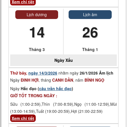
Xem chi tiết
Lịch dương
Lịch âm
14
26
Tháng 3
Tháng 1
Ngày
Xấu
Thứ bảy,
ngày 14/3/2026
nhằm ngày
26/1/2026 Âm lịch
Ngày
ĐINH HỢI
, tháng
CANH DẦN
, năm
BÍNH NGỌ
Ngày
Hắc đạo (
câu trần hắc đạo
)
GIỜ TỐT TRONG NGÀY :
Sửu (1:00-2:59),Thìn (7:00-8:59),Ngọ (11:00-12:59),Mùi
(13:00-14:59),Tuất (19:00-20:59),Hợi (21:00-22:59)
Xem chi tiết