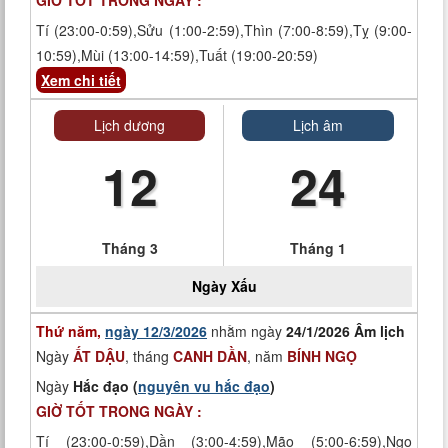
GIỜ TỐT TRONG NGÀY :
Tí (23:00-0:59),Sửu (1:00-2:59),Thìn (7:00-8:59),Tỵ (9:00-
10:59),Mùi (13:00-14:59),Tuất (19:00-20:59)
Xem chi tiết
Lịch dương
Lịch âm
12
24
Tháng 3
Tháng 1
Ngày
Xấu
Thứ năm,
ngày 12/3/2026
nhằm ngày
24/1/2026 Âm lịch
Ngày
ẤT DẬU
, tháng
CANH DẦN
, năm
BÍNH NGỌ
Ngày
Hắc đạo (
nguyên vu hắc đạo
)
GIỜ TỐT TRONG NGÀY :
Tí (23:00-0:59),Dần (3:00-4:59),Mão (5:00-6:59),Ngọ