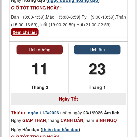
Ngày
Hoàng đạo (
ngọc đường hoàng đạo
)
GIỜ TỐT TRONG NGÀY :
Dần (3:00-4:59),Mão (5:00-6:59),Tỵ (9:00-10:59),Thân
(15:00-16:59),Tuất (19:00-20:59),Hợi (21:00-22:59)
Xem chi tiết
Lịch dương
Lịch âm
11
23
Tháng 3
Tháng 1
Ngày
Tốt
Thứ tư,
ngày 11/3/2026
nhằm ngày
23/1/2026 Âm lịch
Ngày
GIÁP THÂN
, tháng
CANH DẦN
, năm
BÍNH NGỌ
Ngày
Hắc đạo (
thiên lao hắc đạo
)