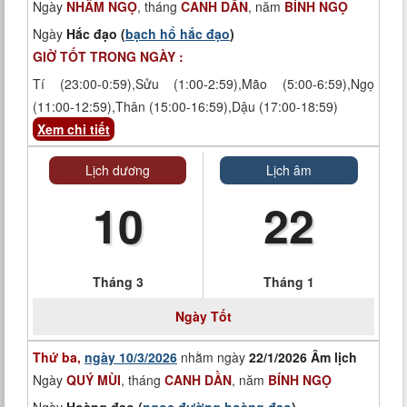
Ngày
NHÂM NGỌ
, tháng
CANH DẦN
, năm
BÍNH NGỌ
Ngày
Hắc đạo (
bạch hổ hắc đạo
)
GIỜ TỐT TRONG NGÀY :
Tí (23:00-0:59),Sửu (1:00-2:59),Mão (5:00-6:59),Ngọ
(11:00-12:59),Thân (15:00-16:59),Dậu (17:00-18:59)
Xem chi tiết
Lịch dương
Lịch âm
10
22
Tháng 3
Tháng 1
Ngày
Tốt
Thứ ba,
ngày 10/3/2026
nhằm ngày
22/1/2026 Âm lịch
Ngày
QUÝ MÙI
, tháng
CANH DẦN
, năm
BÍNH NGỌ