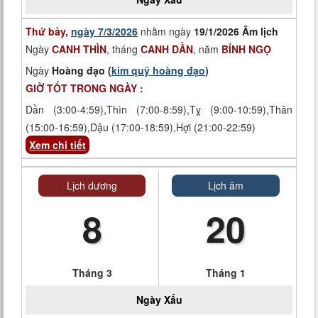
Thứ bảy,
ngày 7/3/2026
nhằm ngày
19/1/2026 Âm lịch
Ngày
CANH THÌN
, tháng
CANH DẦN
, năm
BÍNH NGỌ
Ngày
Hoàng đạo (
kim quỹ hoàng đạo
)
GIỜ TỐT TRONG NGÀY :
Dần (3:00-4:59),Thìn (7:00-8:59),Tỵ (9:00-10:59),Thân
(15:00-16:59),Dậu (17:00-18:59),Hợi (21:00-22:59)
Xem chi tiết
Lịch dương
Lịch âm
8
20
Tháng 3
Tháng 1
Ngày
Xấu