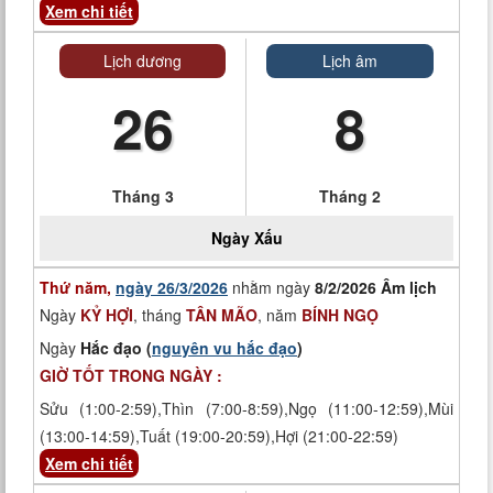
Xem chi tiết
Lịch dương
Lịch âm
26
8
Tháng 3
Tháng 2
Ngày
Xấu
Thứ năm,
ngày 26/3/2026
nhằm ngày
8/2/2026 Âm lịch
Ngày
KỶ HỢI
, tháng
TÂN MÃO
, năm
BÍNH NGỌ
Ngày
Hắc đạo (
nguyên vu hắc đạo
)
GIỜ TỐT TRONG NGÀY :
Sửu (1:00-2:59),Thìn (7:00-8:59),Ngọ (11:00-12:59),Mùi
(13:00-14:59),Tuất (19:00-20:59),Hợi (21:00-22:59)
Xem chi tiết