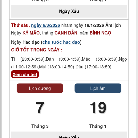
Ngày
Xấu
Thứ sáu,
ngày 6/3/2026
nhằm ngày
18/1/2026 Âm lịch
Ngày
KỶ MÃO
, tháng
CANH DẦN
, năm
BÍNH NGỌ
Ngày
Hắc đạo (
chu tước hắc đạo
)
GIỜ TỐT TRONG NGÀY :
Tí (23:00-0:59),Dần (3:00-4:59),Mão (5:00-6:59),Ngọ
(11:00-12:59),Mùi (13:00-14:59),Dậu (17:00-18:59)
Xem chi tiết
Lịch dương
Lịch âm
7
19
Tháng 3
Tháng 1
Ngày
Xấu