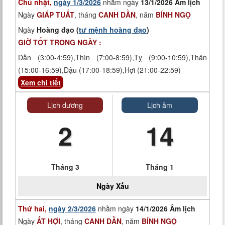
Chủ nhật,
ngày 1/3/2026
nhằm ngày
13/1/2026 Âm lịch
Ngày
GIÁP TUẤT
, tháng
CANH DẦN
, năm
BÍNH NGỌ
Ngày
Hoàng đạo (
tư mệnh hoàng đạo
)
GIỜ TỐT TRONG NGÀY :
Dần (3:00-4:59),Thìn (7:00-8:59),Tỵ (9:00-10:59),Thân
(15:00-16:59),Dậu (17:00-18:59),Hợi (21:00-22:59)
Xem chi tiết
Lịch dương
Lịch âm
2
14
Tháng 3
Tháng 1
Ngày
Xấu
Thứ hai,
ngày 2/3/2026
nhằm ngày
14/1/2026 Âm lịch
Ngày
ẤT HỢI
, tháng
CANH DẦN
, năm
BÍNH NGỌ