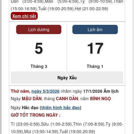
Dần (3:00-4:59),Mão (5:00-6:59),Tỵ (9:00-10:59),Thân
(15:00-16:59),Tuất (19:00-20:59),Hợi (21:00-22:59)
Xem chi tiết
Lịch dương
Lịch âm
5
17
Tháng 3
Tháng 1
Ngày
Xấu
Thứ năm,
ngày 5/3/2026
nhằm ngày
17/1/2026 Âm lịch
Ngày
MẬU DẦN
, tháng
CANH DẦN
, năm
BÍNH NGỌ
Ngày
Hắc đạo (
thiên hình hắc đạo
)
GIỜ TỐT TRONG NGÀY :
Tí (23:00-0:59),Sửu (1:00-2:59),Thìn (7:00-8:59),Tỵ (9:00-
10:59),Mùi (13:00-14:59),Tuất (19:00-20:59)