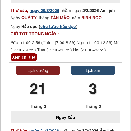
Thứ sáu,
ngày 20/3/2026
nhằm ngày
2/2/2026 Âm lịch
Ngày
QUÝ TỴ
, tháng
TÂN MÃO
, năm
BÍNH NGỌ
Ngày
Hắc đạo (
chu tước hắc đạo
)
GIỜ TỐT TRONG NGÀY :
Sửu (1:00-2:59),Thìn (7:00-8:59),Ngọ (11:00-12:59),Mùi
(13:00-14:59),Tuất (19:00-20:59),Hợi (21:00-22:59)
Xem chi tiết
Lịch dương
Lịch âm
21
3
Tháng 3
Tháng 2
Ngày
Xấu
Thứ bảy,
ngày 21/3/2026
nhằm ngày
3/2/2026 Âm lịch