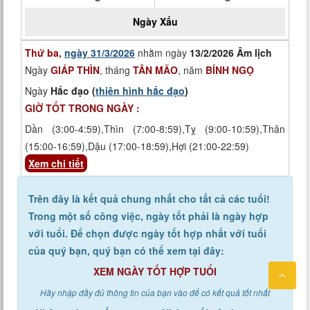
Ngày
Xấu
Thứ ba,
ngày 31/3/2026
nhằm ngày
13/2/2026 Âm lịch
Ngày
GIÁP THÌN
, tháng
TÂN MÃO
, năm
BÍNH NGỌ
Ngày
Hắc đạo (
thiên hình hắc đạo
)
GIỜ TỐT TRONG NGÀY :
Dần (3:00-4:59),Thìn (7:00-8:59),Tỵ (9:00-10:59),Thân
(15:00-16:59),Dậu (17:00-18:59),Hợi (21:00-22:59)
Xem chi tiết
Trên đây là kết quả chung nhất cho tất cả các tuổi!
Trong một số công việc, ngày tốt phải là ngày hợp
với tuổi. Để chọn được ngày tốt hợp nhất với tuổi
của quý bạn, quý bạn có thể xem tại đây:
XEM NGÀY TỐT HỢP TUỔI
Hãy nhập đầy đủ thông tin của bạn vào để có kết quả tốt nhất