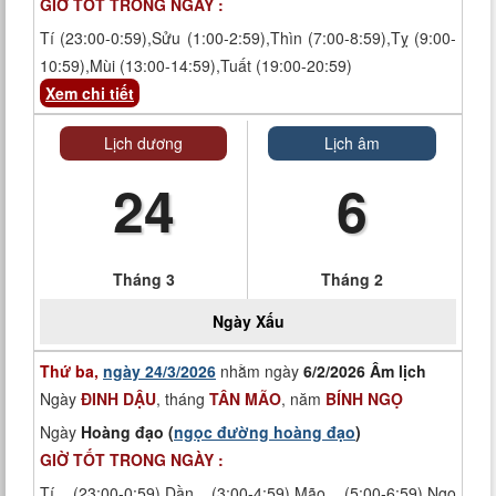
GIỜ TỐT TRONG NGÀY :
Tí (23:00-0:59),Sửu (1:00-2:59),Thìn (7:00-8:59),Tỵ (9:00-
10:59),Mùi (13:00-14:59),Tuất (19:00-20:59)
Xem chi tiết
Lịch dương
Lịch âm
24
6
Tháng 3
Tháng 2
Ngày
Xấu
Thứ ba,
ngày 24/3/2026
nhằm ngày
6/2/2026 Âm lịch
Ngày
ĐINH DẬU
, tháng
TÂN MÃO
, năm
BÍNH NGỌ
Ngày
Hoàng đạo (
ngọc đường hoàng đạo
)
GIỜ TỐT TRONG NGÀY :
Tí (23:00-0:59),Dần (3:00-4:59),Mão (5:00-6:59),Ngọ