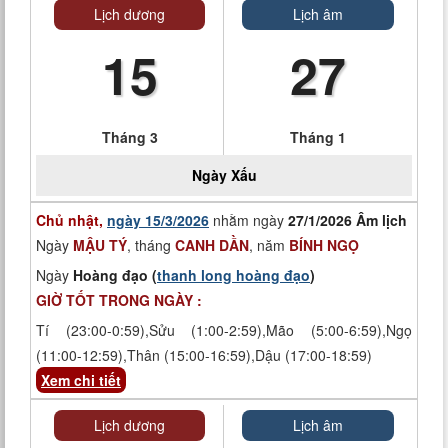
Lịch dương
Lịch âm
15
27
Tháng 3
Tháng 1
Ngày
Xấu
Chủ nhật,
ngày 15/3/2026
nhằm ngày
27/1/2026 Âm lịch
Ngày
MẬU TÝ
, tháng
CANH DẦN
, năm
BÍNH NGỌ
Ngày
Hoàng đạo (
thanh long hoàng đạo
)
GIỜ TỐT TRONG NGÀY :
Tí (23:00-0:59),Sửu (1:00-2:59),Mão (5:00-6:59),Ngọ
(11:00-12:59),Thân (15:00-16:59),Dậu (17:00-18:59)
Xem chi tiết
Lịch dương
Lịch âm