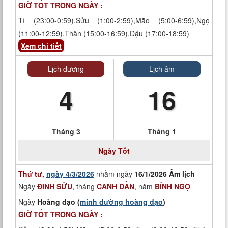
GIỜ TỐT TRONG NGÀY :
Tí (23:00-0:59),Sửu (1:00-2:59),Mão (5:00-6:59),Ngọ
(11:00-12:59),Thân (15:00-16:59),Dậu (17:00-18:59)
Xem chi tiết
Lịch dương
Lịch âm
4
16
Tháng 3
Tháng 1
Ngày
Tốt
Thứ tư,
ngày 4/3/2026
nhằm ngày
16/1/2026 Âm lịch
Ngày
ĐINH SỬU
, tháng
CANH DẦN
, năm
BÍNH NGỌ
Ngày
Hoàng đạo (
minh đường hoàng đạo
)
GIỜ TỐT TRONG NGÀY :