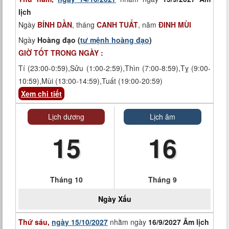
lịch
Ngày
BÍNH DẦN
, tháng
CANH TUẤT
, năm
ĐINH MÙI
Ngày
Hoàng đạo (
tư mệnh hoàng đạo
)
GIỜ TỐT TRONG NGÀY :
Tí (23:00-0:59),Sửu (1:00-2:59),Thìn (7:00-8:59),Tỵ (9:00-
10:59),Mùi (13:00-14:59),Tuất (19:00-20:59)
Xem chi tiết
Lịch dương
Lịch âm
15
16
Tháng 10
Tháng 9
Ngày
Xấu
Thứ sáu,
ngày 15/10/2027
nhằm ngày
16/9/2027 Âm lịch