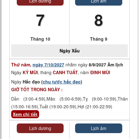
Lịch dương
Lịch âm
7
8
Tháng 10
Tháng 9
Ngày
Xấu
Thứ năm,
ngày 7/10/2027
nhằm ngày
8/9/2027 Âm lịch
Ngày
KỶ MÙI
, tháng
CANH TUẤT
, năm
ĐINH MÙI
Ngày
Hắc đạo (
chu tước hắc đạo
)
GIỜ TỐT TRONG NGÀY :
Dần (3:00-4:59),Mão (5:00-6:59),Tỵ (9:00-10:59),Thân
(15:00-16:59),Tuất (19:00-20:59),Hợi (21:00-22:59)
Xem chi tiết
Lịch dương
Lịch âm