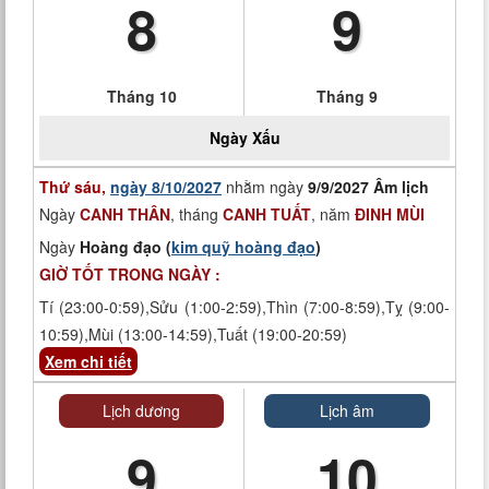
8
9
Tháng 10
Tháng 9
Ngày
Xấu
Thứ sáu,
ngày 8/10/2027
nhằm ngày
9/9/2027 Âm lịch
Ngày
CANH THÂN
, tháng
CANH TUẤT
, năm
ĐINH MÙI
Ngày
Hoàng đạo (
kim quỹ hoàng đạo
)
GIỜ TỐT TRONG NGÀY :
Tí (23:00-0:59),Sửu (1:00-2:59),Thìn (7:00-8:59),Tỵ (9:00-
10:59),Mùi (13:00-14:59),Tuất (19:00-20:59)
Xem chi tiết
Lịch dương
Lịch âm
9
10