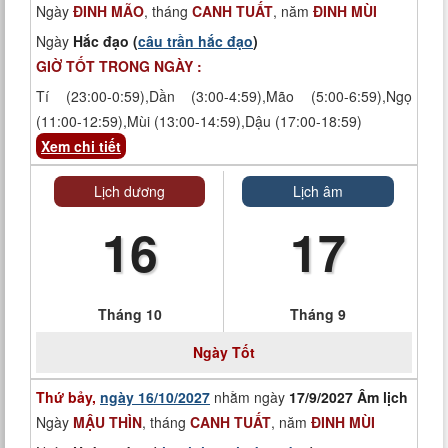
Ngày
ĐINH MÃO
, tháng
CANH TUẤT
, năm
ĐINH MÙI
Ngày
Hắc đạo (
câu trần hắc đạo
)
GIỜ TỐT TRONG NGÀY :
Tí (23:00-0:59),Dần (3:00-4:59),Mão (5:00-6:59),Ngọ
(11:00-12:59),Mùi (13:00-14:59),Dậu (17:00-18:59)
Xem chi tiết
Lịch dương
Lịch âm
16
17
Tháng 10
Tháng 9
Ngày
Tốt
Thứ bảy,
ngày 16/10/2027
nhằm ngày
17/9/2027 Âm lịch
Ngày
MẬU THÌN
, tháng
CANH TUẤT
, năm
ĐINH MÙI