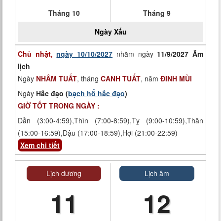
Tháng 10
Tháng 9
Ngày
Xấu
Chủ nhật,
ngày 10/10/2027
nhằm ngày
11/9/2027 Âm
lịch
Ngày
NHÂM TUẤT
, tháng
CANH TUẤT
, năm
ĐINH MÙI
Ngày
Hắc đạo (
bạch hổ hắc đạo
)
GIỜ TỐT TRONG NGÀY :
Dần (3:00-4:59),Thìn (7:00-8:59),Tỵ (9:00-10:59),Thân
(15:00-16:59),Dậu (17:00-18:59),Hợi (21:00-22:59)
Xem chi tiết
Lịch dương
Lịch âm
11
12