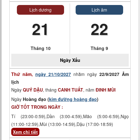
Lịch dương
Lịch âm
21
22
Tháng 10
Tháng 9
Ngày
Xấu
Thứ năm,
ngày 21/10/2027
nhằm ngày
22/9/2027 Âm
lịch
Ngày
QUÝ DẬU
, tháng
CANH TUẤT
, năm
ĐINH MÙI
Ngày
Hoàng đạo (
kim đường hoàng đạo
)
GIỜ TỐT TRONG NGÀY :
Tí (23:00-0:59),Dần (3:00-4:59),Mão (5:00-6:59),Ngọ
(11:00-12:59),Mùi (13:00-14:59),Dậu (17:00-18:59)
Xem chi tiết