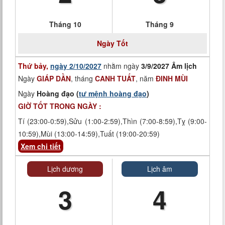
Tháng 10
Tháng 9
Ngày
Tốt
Thứ bảy,
ngày 2/10/2027
nhằm ngày
3/9/2027 Âm lịch
Ngày
GIÁP DẦN
, tháng
CANH TUẤT
, năm
ĐINH MÙI
Ngày
Hoàng đạo (
tư mệnh hoàng đạo
)
GIỜ TỐT TRONG NGÀY :
Tí (23:00-0:59),Sửu (1:00-2:59),Thìn (7:00-8:59),Tỵ (9:00-
10:59),Mùi (13:00-14:59),Tuất (19:00-20:59)
Xem chi tiết
Lịch dương
Lịch âm
3
4