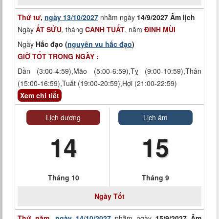
Thứ tư,
ngày 13/10/2027
nhằm ngày
14/9/2027 Âm lịch
Ngày
ẤT SỬU
, tháng
CANH TUẤT
, năm
ĐINH MÙI
Ngày
Hắc đạo (
nguyên vu hắc đạo
)
GIỜ TỐT TRONG NGÀY :
Dần (3:00-4:59),Mão (5:00-6:59),Tỵ (9:00-10:59),Thân
(15:00-16:59),Tuất (19:00-20:59),Hợi (21:00-22:59)
Xem chi tiết
Lịch dương
Lịch âm
14
15
Tháng 10
Tháng 9
Ngày
Tốt
Thứ năm,
ngày 14/10/2027
nhằm ngày
15/9/2027 Âm