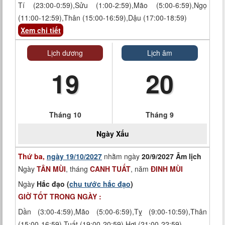
Tí (23:00-0:59),Sửu (1:00-2:59),Mão (5:00-6:59),Ngọ
(11:00-12:59),Thân (15:00-16:59),Dậu (17:00-18:59)
Xem chi tiết
Lịch dương
Lịch âm
19
20
Tháng 10
Tháng 9
Ngày
Xấu
Thứ ba,
ngày 19/10/2027
nhằm ngày
20/9/2027 Âm lịch
Ngày
TÂN MÙI
, tháng
CANH TUẤT
, năm
ĐINH MÙI
Ngày
Hắc đạo (
chu tước hắc đạo
)
GIỜ TỐT TRONG NGÀY :
Dần (3:00-4:59),Mão (5:00-6:59),Tỵ (9:00-10:59),Thân
(15:00-16:59),Tuất (19:00-20:59),Hợi (21:00-22:59)