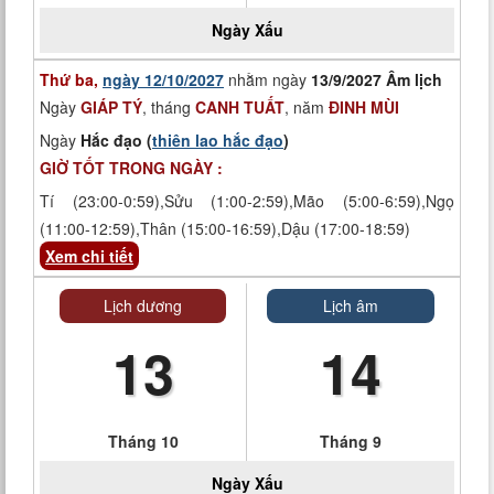
Ngày
Xấu
Thứ ba,
ngày 12/10/2027
nhằm ngày
13/9/2027 Âm lịch
Ngày
GIÁP TÝ
, tháng
CANH TUẤT
, năm
ĐINH MÙI
Ngày
Hắc đạo (
thiên lao hắc đạo
)
GIỜ TỐT TRONG NGÀY :
Tí (23:00-0:59),Sửu (1:00-2:59),Mão (5:00-6:59),Ngọ
(11:00-12:59),Thân (15:00-16:59),Dậu (17:00-18:59)
Xem chi tiết
Lịch dương
Lịch âm
13
14
Tháng 10
Tháng 9
Ngày
Xấu