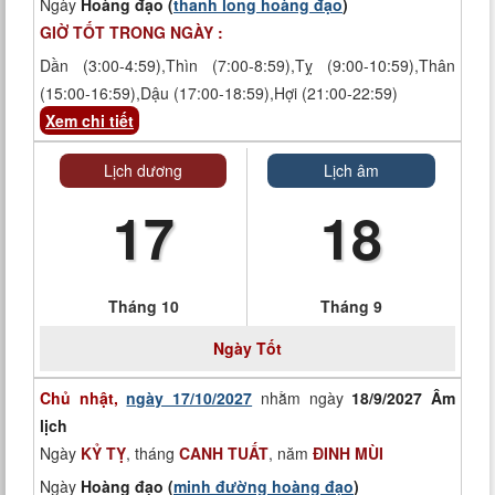
Ngày
Hoàng đạo (
thanh long hoàng đạo
)
GIỜ TỐT TRONG NGÀY :
Dần (3:00-4:59),Thìn (7:00-8:59),Tỵ (9:00-10:59),Thân
(15:00-16:59),Dậu (17:00-18:59),Hợi (21:00-22:59)
Xem chi tiết
Lịch dương
Lịch âm
17
18
Tháng 10
Tháng 9
Ngày
Tốt
Chủ nhật,
ngày 17/10/2027
nhằm ngày
18/9/2027 Âm
lịch
Ngày
KỶ TỴ
, tháng
CANH TUẤT
, năm
ĐINH MÙI
Ngày
Hoàng đạo (
minh đường hoàng đạo
)