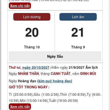
Xem chi tiết
Lịch dương
Lịch âm
20
21
Tháng 10
Tháng 9
Ngày
Xấu
Thứ tư,
ngày 20/10/2027
nhằm ngày
21/9/2027 Âm lịch
Ngày
NHÂM THÂN
, tháng
CANH TUẤT
, năm
ĐINH MÙI
Ngày
Hoàng đạo (
kim quỹ hoàng đạo
)
GIỜ TỐT TRONG NGÀY :
Tí (23:00-0:59),Sửu (1:00-2:59),Thìn (7:00-8:59),Tỵ (9:00-
10:59),Mùi (13:00-14:59),Tuất (19:00-20:59)
Xem chi tiết