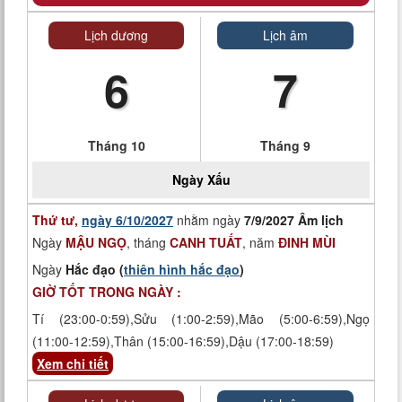
Lịch dương
Lịch âm
6
7
Tháng 10
Tháng 9
Ngày
Xấu
Thứ tư,
ngày 6/10/2027
nhằm ngày
7/9/2027 Âm lịch
Ngày
MẬU NGỌ
, tháng
CANH TUẤT
, năm
ĐINH MÙI
Ngày
Hắc đạo (
thiên hình hắc đạo
)
GIỜ TỐT TRONG NGÀY :
Tí (23:00-0:59),Sửu (1:00-2:59),Mão (5:00-6:59),Ngọ
(11:00-12:59),Thân (15:00-16:59),Dậu (17:00-18:59)
Xem chi tiết