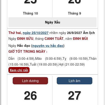
Tháng 10
Tháng 9
Ngày
Xấu
Thứ hai,
ngày 25/10/2027
nhằm ngày
26/9/2027 Âm lịch
Ngày
ĐINH SỬU
, tháng
CANH TUẤT
, năm
ĐINH MÙI
Ngày
Hắc đạo (
nguyên vu hắc đạo
)
GIỜ TỐT TRONG NGÀY :
Dần (3:00-4:59),Mão (5:00-6:59),Tỵ (9:00-10:59),Thân
(15:00-16:59),Tuất (19:00-20:59),Hợi (21:00-22:59)
Xem chi tiết
Lịch dương
Lịch âm
26
27