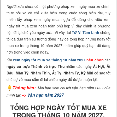
Xem tuổi
Người xưa chưa có một phương pháp xem ngày mua xe chính
thức bởi xe cộ chỉ xuất hiện trong cuộc sống hiện đại, tuy
Xem bói
nhiên lấy pháp xem ngày mua ngựa để dùng cho việc xem
ngày tốt mua xem hoàn toàn phù hợp vì đây chính là phương
Tướng số
tiện đi lại chủ yếu ngày xưa. Vì vậy, tại
Tử Vi Tâm Linh
chúng
tôi đã dựa trên sự tương đồng này để tổng hợp những ngày tốt
Cung hoàng đạo
mua xe trong tháng 10 năm 2027 nhằm giúp quý bạn dễ dàng
hơn trong việc chọn ngày.
Khi
xem ngày tốt mua xe tháng 10 năm 2027
nên chọn
các
ngày có trực Thành và trực Thu
nhằm các ngày
Ất Hợi, Ất
Dậu, Mậu Tý, Nhâm Thìn, Ất Tỵ, Nhâm Tý, Kỷ Mùi
có sao tốt
chủ sự về mua sắm đi lại chiếu ngày để được thuận lợi.
Thông báo:
Mời bạn xem chi tiết vận hạn năm 2027 của
Vận hạn năm 2027
mình tại:
=>
TỔNG HỢP NGÀY TỐT MUA XE
TRONG THÁNG 10 NĂM 2027.