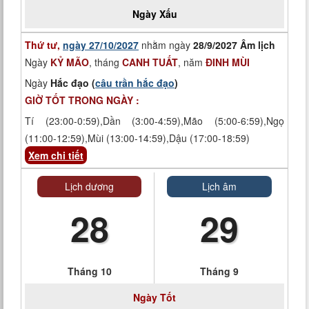
Ngày
Xấu
Thứ tư,
ngày 27/10/2027
nhằm ngày
28/9/2027 Âm lịch
Ngày
KỶ MÃO
, tháng
CANH TUẤT
, năm
ĐINH MÙI
Ngày
Hắc đạo (
câu trần hắc đạo
)
GIỜ TỐT TRONG NGÀY :
Tí (23:00-0:59),Dần (3:00-4:59),Mão (5:00-6:59),Ngọ
(11:00-12:59),Mùi (13:00-14:59),Dậu (17:00-18:59)
Xem chi tiết
Lịch dương
Lịch âm
28
29
Tháng 10
Tháng 9
Ngày
Tốt