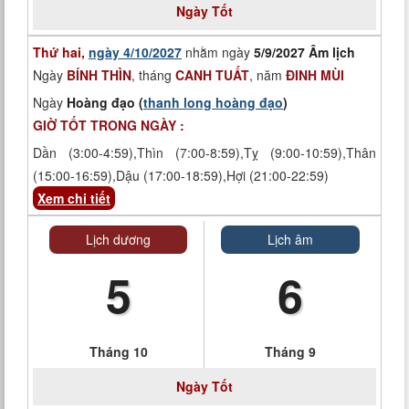
Ngày
Tốt
Thứ hai,
ngày 4/10/2027
nhằm ngày
5/9/2027 Âm lịch
Ngày
BÍNH THÌN
, tháng
CANH TUẤT
, năm
ĐINH MÙI
Ngày
Hoàng đạo (
thanh long hoàng đạo
)
GIỜ TỐT TRONG NGÀY :
Dần (3:00-4:59),Thìn (7:00-8:59),Tỵ (9:00-10:59),Thân
(15:00-16:59),Dậu (17:00-18:59),Hợi (21:00-22:59)
Xem chi tiết
Lịch dương
Lịch âm
5
6
Tháng 10
Tháng 9
Ngày
Tốt