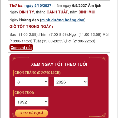
Thứ ba,
ngày 5/10/2027
nhằm ngày
6/9/2027 Âm lịch
Ngày
ĐINH TỴ
, tháng
CANH TUẤT
, năm
ĐINH MÙI
Ngày
Hoàng đạo (
minh đường hoàng đạo
)
GIỜ TỐT TRONG NGÀY :
Sửu (1:00-2:59),Thìn (7:00-8:59),Ngọ (11:00-12:59),Mùi
(13:00-14:59),Tuất (19:00-20:59),Hợi (21:00-22:59)
Xem chi tiết
XEM NGÀY TỐT THEO TUỔI
CHỌN THÁNG (DƯƠNG LỊCH):
CHỌN TUỔI:
XEM KẾT QUẢ