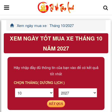
Xem ngày mua xe
Tháng 10/2027
Trang chủ
XEM NGÀY TỐT MUA XE THÁNG 10
Tử Vi Đẩu Số
NĂM 2027
Tử Vi 12 Con Giáp
Phong thủy
Hãy nhập đầy đủ thông tin của bạn vào để có kết quả
tốt nhất
Kinh Dịch
CHỌN THÁNG( DƯƠNG LỊCH )
Văn Hoa Tâm linh
Xem ngày
KẾT QUẢ