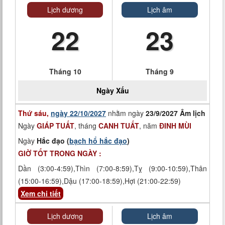
Lịch dương
Lịch âm
22
23
Tháng 10
Tháng 9
Ngày
Xấu
Thứ sáu,
ngày 22/10/2027
nhằm ngày
23/9/2027 Âm lịch
Ngày
GIÁP TUẤT
, tháng
CANH TUẤT
, năm
ĐINH MÙI
Ngày
Hắc đạo (
bạch hổ hắc đạo
)
GIỜ TỐT TRONG NGÀY :
Dần (3:00-4:59),Thìn (7:00-8:59),Tỵ (9:00-10:59),Thân
(15:00-16:59),Dậu (17:00-18:59),Hợi (21:00-22:59)
Xem chi tiết
Lịch dương
Lịch âm