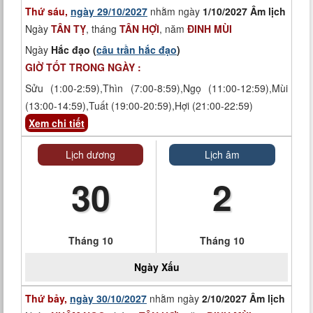
Thứ sáu,
ngày 29/10/2027
nhằm ngày
1/10/2027 Âm lịch
Ngày
TÂN TỴ
, tháng
TÂN HỢI
, năm
ĐINH MÙI
Ngày
Hắc đạo (
câu trần hắc đạo
)
GIỜ TỐT TRONG NGÀY :
Sửu (1:00-2:59),Thìn (7:00-8:59),Ngọ (11:00-12:59),Mùi
(13:00-14:59),Tuất (19:00-20:59),Hợi (21:00-22:59)
Xem chi tiết
Lịch dương
Lịch âm
30
2
Tháng 10
Tháng 10
Ngày
Xấu
Thứ bảy,
ngày 30/10/2027
nhằm ngày
2/10/2027 Âm lịch