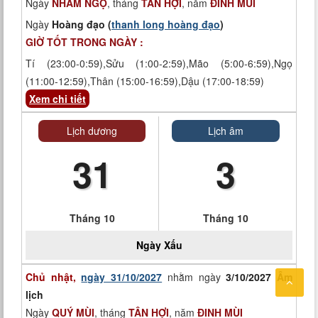
Ngày
NHÂM NGỌ
, tháng
TÂN HỢI
, năm
ĐINH MÙI
Ngày
Hoàng đạo (
thanh long hoàng đạo
)
GIỜ TỐT TRONG NGÀY :
Tí (23:00-0:59),Sửu (1:00-2:59),Mão (5:00-6:59),Ngọ
(11:00-12:59),Thân (15:00-16:59),Dậu (17:00-18:59)
Xem chi tiết
Lịch dương
Lịch âm
31
3
Tháng 10
Tháng 10
Ngày
Xấu
Chủ nhật,
ngày 31/10/2027
nhằm ngày
3/10/2027 Âm
lịch
Ngày
QUÝ MÙI
, tháng
TÂN HỢI
, năm
ĐINH MÙI