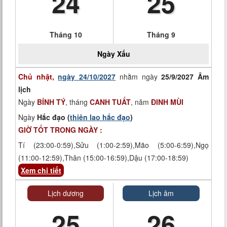
24
25
Tháng 10
Tháng 9
Ngày
Xấu
Chủ nhật,
ngày 24/10/2027
nhằm ngày
25/9/2027 Âm
lịch
Ngày
BÍNH TÝ
, tháng
CANH TUẤT
, năm
ĐINH MÙI
Ngày
Hắc đạo (
thiên lao hắc đạo
)
GIỜ TỐT TRONG NGÀY :
Tí (23:00-0:59),Sửu (1:00-2:59),Mão (5:00-6:59),Ngọ
(11:00-12:59),Thân (15:00-16:59),Dậu (17:00-18:59)
Xem chi tiết
Lịch dương
Lịch âm
25
26