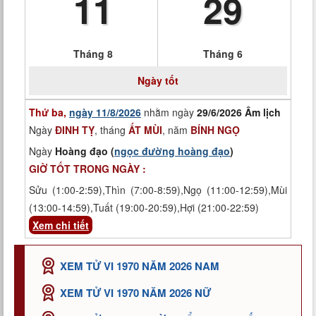
11
29
Tháng 8
Tháng 6
Ngày tốt
Thứ ba,
ngày 11/8/2026
nhằm ngày
29/6/2026 Âm lịch
Ngày
ĐINH TỴ
, tháng
ẤT MÙI
, năm
BÍNH NGỌ
Ngày
Hoàng đạo (
ngọc đường hoàng đạo
)
GIỜ TỐT TRONG NGÀY :
Sửu (1:00-2:59),Thìn (7:00-8:59),Ngọ (11:00-12:59),Mùi
(13:00-14:59),Tuất (19:00-20:59),Hợi (21:00-22:59)
Xem chi tiết
XEM TỬ VI 1970 NĂM 2026 NAM
XEM TỬ VI 1970 NĂM 2026 NỮ