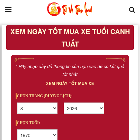
XEM NGÀY TỐT MUA XE TUỔI CANH
Trang chủ
TUẤT
Tử Vi Đẩu Số
Tử Vi 12 Con Giáp
* Hãy nhập đầy đủ thông tin của bạn vào để có kết quả
tốt nhất
Phong thủy
XEM NGÀY TỐT MUA XE
Kinh Dịch
CHỌN THÁNG (DƯƠNG LỊCH):
Văn Hoa Tâm linh
CHỌN TUỔI:
Xem ngày