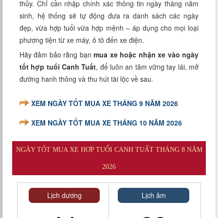
thủy. Chỉ cần nhập chính xác thông tin ngày tháng năm
sinh, hệ thống sẽ tự động đưa ra danh sách các ngày
đẹp, vừa hợp tuổi vừa hợp mệnh – áp dụng cho mọi loại
phương tiện từ xe máy, ô tô đến xe điện.
Hãy đảm bảo rằng bạn
mua xe hoặc nhận xe vào ngày
tốt hợp tuổi Canh Tuất
, để luôn an tâm vững tay lái, mở
đường hanh thông và thu hút tài lộc về sau.
XEM NGÀY TỐT MUA XE THÁNG 9 NĂM 2026
XEM NGÀY TỐT MUA XE THÁNG 10 NĂM 2026
NGÀY TỐT MUA XE HỢP TUỔI CANH TUẤT THÁNG 8 NĂM
2026
Lịch dương
Lịch âm