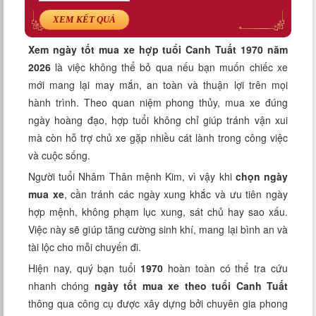
Xem tuổi
XEM KẾT QUẢ
Xem bói
Xem ngày tốt mua xe hợp tuổi Canh Tuất 1970 năm
2026
là việc không thể bỏ qua nếu bạn muốn chiếc xe
Tướng số
mới mang lại may mắn, an toàn và thuận lợi trên mọi
hành trình. Theo quan niệm phong thủy, mua xe đúng
Cung hoàng đạo
ngày hoàng đạo, hợp tuổi không chỉ giúp tránh vận xui
mà còn hỗ trợ chủ xe gặp nhiều cát lành trong công việc
và cuộc sống.
Người tuổi Nhâm Thân mệnh Kim, vì vậy khi
chọn ngày
mua xe
, cần tránh các ngày xung khắc và ưu tiên ngày
hợp mệnh, không phạm lục xung, sát chủ hay sao xấu.
Việc này sẽ giúp tăng cường sinh khí, mang lại bình an và
tài lộc cho mỗi chuyến đi.
Hiện nay, quý bạn tuổi
1970
hoàn toàn có thể tra cứu
nhanh chóng
ngày tốt mua xe theo tuổi Canh Tuất
thông qua công cụ được xây dựng bởi chuyên gia phong