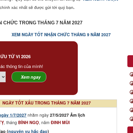
chính xác nhất sẽ được gửi tới quý bạn
.
 CHỨC TRONG THÁNG 7 NĂM 2027
XEM NGÀY TỐT NHẬN CHỨC THÁNG 9 NĂM 2027
ỨU TỬ VI 2026
ác thông tin của mình!
NGÀY TỐT XẤU TRONG THÁNG 7 NĂM 2027
ngày 1/7/2027
nhằm ngày
27/5/2027 Âm lịch
TỴ
, tháng
BÍNH NGỌ
, năm
ĐINH MÙI
ạo (
nguyên vu hắc đạo
)