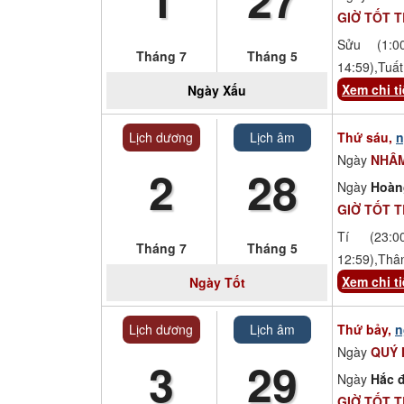
GIỜ TỐT 
Sửu (1:00
Tháng 7
Tháng 5
14:59),Tuất
Xem chi ti
Ngày
Xấu
Lịch dương
Lịch âm
Thứ sáu,
n
Ngày
NHÂ
2
28
Ngày
Hoàn
GIỜ TỐT 
Tí (23:00
Tháng 7
Tháng 5
12:59),Thâ
Xem chi ti
Ngày
Tốt
Lịch dương
Lịch âm
Thứ bảy,
n
Ngày
QUÝ 
3
29
Ngày
Hắc đ
GIỜ TỐT 