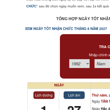
Xem tuổi
CHỨC
” sau đó chọn ngày muốn xem, sau 1s kết quả 
Xem bói
TỔNG HỢP NGÀY TỐT NHẬN
Tướng số
XEM NGÀY TỐT NHẬN CHỨC THÁNG 8 NĂM 2027
Cung hoàng đạo
TRA C
Nhập chính x
NGÀY
Lịch dương
Lịch âm
Thứ năm,
Ngày
TÂN 
1
27
Ngày
Hắc đ