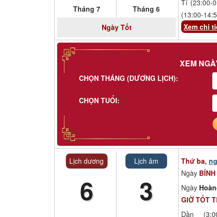
Tí (23:00-0
Tháng 7
Tháng 6
(13:00-14:5
Xem chi ti
Ngày
Tốt
XEM NGÀ
CHỌN THÁNG (DƯƠNG LỊCH):
CHỌN TUỔI:
Lịch dương
Lịch âm
Thứ ba,
ng
Ngày
BÍNH
6
3
Ngày
Hoàn
GIỜ TỐT 
Dần (3:00