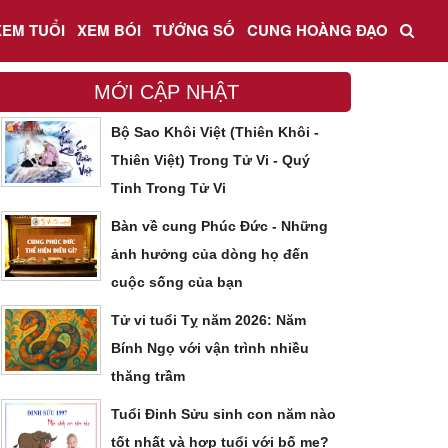
XEM TUỔI
XEM BÓI
TƯỚNG SỐ
CUNG HOÀNG ĐẠO
MỚI CẬP NHẬT
Bộ Sao Khôi Việt (Thiên Khôi -
Thiên Việt) Trong Tử Vi - Quý
Tinh Trong Tử Vi
Bàn về cung Phúc Đức - Những
ảnh hưởng của dòng họ đến
cuộc sống của bạn
Tử vi tuổi Tỵ năm 2026: Năm
Bính Ngọ với vận trình nhiều
thăng trầm
Tuổi Đinh Sửu sinh con năm nào
tốt nhất và hợp tuổi với bố mẹ?