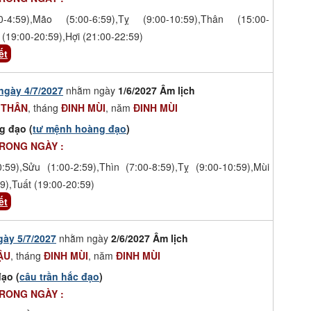
-4:59),Mão (5:00-6:59),Tỵ (9:00-10:59),Thân (15:00-
 (19:00-20:59),Hợi (21:00-22:59)
ết
ngày 4/7/2027
nhằm ngày
1/6/2027 Âm lịch
 THÂN
, tháng
ĐINH MÙI
, năm
ĐINH MÙI
g đạo (
tư mệnh hoàng đạo
)
TRONG NGÀY :
0:59),Sửu (1:00-2:59),Thìn (7:00-8:59),Tỵ (9:00-10:59),Mùi
9),Tuất (19:00-20:59)
ết
gày 5/7/2027
nhằm ngày
2/6/2027 Âm lịch
ẬU
, tháng
ĐINH MÙI
, năm
ĐINH MÙI
ạo (
câu trần hắc đạo
)
TRONG NGÀY :