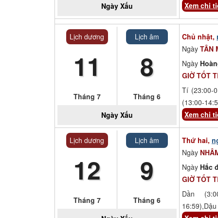
Xem chi ti
Ngày
Xấu
Lịch dương
Lịch âm
Chủ nhật,
Ngày
TÂN
11
8
Ngày
Hoàn
GIỜ TỐT 
Tí (23:00-0
Tháng 7
Tháng 6
(13:00-14:5
Xem chi ti
Ngày
Xấu
Lịch dương
Lịch âm
Thứ hai,
n
Ngày
NHÂM
12
9
Ngày
Hắc đ
GIỜ TỐT 
Dần (3:00
Tháng 7
Tháng 6
16:59),Dậu 
Xem chi ti