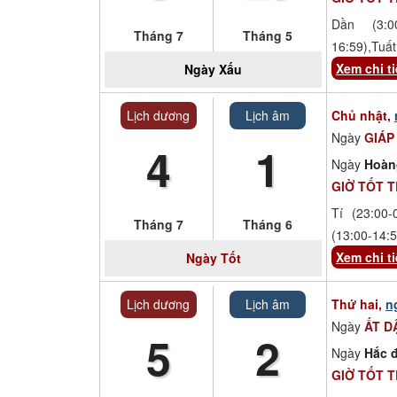
Dần (3:00
Tháng 7
Tháng 5
16:59),Tuất
Xem chi ti
Ngày
Xấu
Lịch dương
Lịch âm
Chủ nhật,
Ngày
GIÁP
4
1
Ngày
Hoàn
GIỜ TỐT 
Tí (23:00-
Tháng 7
Tháng 6
(13:00-14:5
Xem chi ti
Ngày
Tốt
Lịch dương
Lịch âm
Thứ hai,
n
Ngày
ẤT D
5
2
Ngày
Hắc đ
GIỜ TỐT 