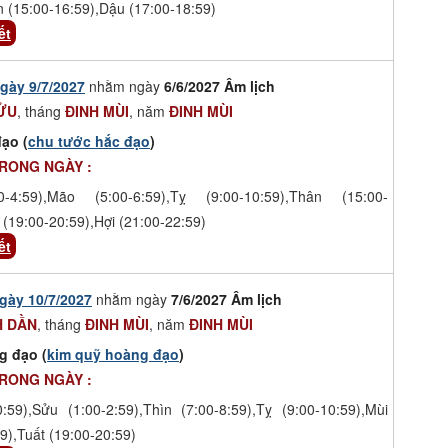
n (15:00-16:59),Dậu (17:00-18:59)
ết
gày 9/7/2027
nhằm ngày
6/6/2027 Âm lịch
ỬU
, tháng
ĐINH MÙI
, năm
ĐINH MÙI
ạo (
chu tước hắc đạo
)
TRONG NGÀY :
-4:59),Mão (5:00-6:59),Tỵ (9:00-10:59),Thân (15:00-
 (19:00-20:59),Hợi (21:00-22:59)
ết
gày 10/7/2027
nhằm ngày
7/6/2027 Âm lịch
 DẦN
, tháng
ĐINH MÙI
, năm
ĐINH MÙI
g đạo (
kim quỹ hoàng đạo
)
TRONG NGÀY :
0:59),Sửu (1:00-2:59),Thìn (7:00-8:59),Tỵ (9:00-10:59),Mùi
9),Tuất (19:00-20:59)