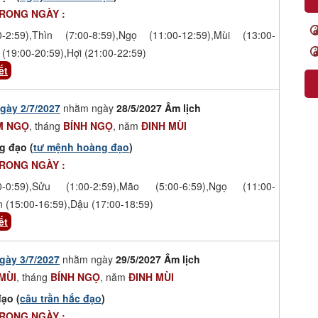
TRONG NGÀY :
-2:59),Thìn (7:00-8:59),Ngọ (11:00-12:59),Mùi (13:00-
 (19:00-20:59),Hợi (21:00-22:59)
ết
gày 2/7/2027
nhằm ngày
28/5/2027 Âm lịch
M NGỌ
, tháng
BÍNH NGỌ
, năm
ĐINH MÙI
g đạo (
tư mệnh hoàng đạo
)
TRONG NGÀY :
-0:59),Sửu (1:00-2:59),Mão (5:00-6:59),Ngọ (11:00-
n (15:00-16:59),Dậu (17:00-18:59)
ết
gày 3/7/2027
nhằm ngày
29/5/2027 Âm lịch
MÙI
, tháng
BÍNH NGỌ
, năm
ĐINH MÙI
ạo (
câu trần hắc đạo
)
TRONG NGÀY :