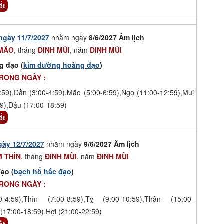
ết
ngày 11/7/2027
nhằm ngày
8/6/2027 Âm lịch
 MÃO
, tháng
ĐINH MÙI
, năm
ĐINH MÙI
g đạo (
kim đường hoàng đạo
)
TRONG NGÀY :
:59),Dần (3:00-4:59),Mão (5:00-6:59),Ngọ (11:00-12:59),Mùi
9),Dậu (17:00-18:59)
ết
gày 12/7/2027
nhằm ngày
9/6/2027 Âm lịch
 THÌN
, tháng
ĐINH MÙI
, năm
ĐINH MÙI
ạo (
bạch hổ hắc đạo
)
TRONG NGÀY :
-4:59),Thìn (7:00-8:59),Tỵ (9:00-10:59),Thân (15:00-
(17:00-18:59),Hợi (21:00-22:59)
ết