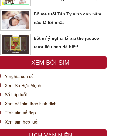
Bố mẹ tuổi Tân Tỵ sinh con năm
nào là tốt nhất
Bật mí ý nghĩa lá bài the justice
tarot liệu bạn đã biết!
XEM BÓI SIM
Ý nghĩa con số
Xem Số Hợp Mệnh
Số hợp tuổi
Xem bói sim theo kinh dịch
Tính sim số đẹp
Xem sim hợp tuổi
LỊCH VẠN NIÊN