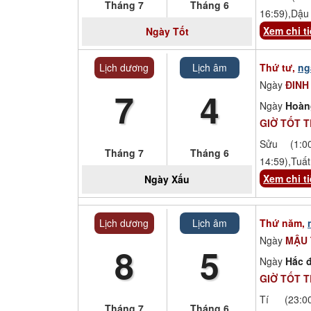
Tháng 7
Tháng 6
16:59),Dậu 
Xem chi ti
Ngày
Tốt
Lịch dương
Lịch âm
Thứ tư,
ng
Ngày
ĐINH
7
4
Ngày
Hoàn
GIỜ TỐT 
Sửu (1:00
Tháng 7
Tháng 6
14:59),Tuất
Xem chi ti
Ngày
Xấu
Lịch dương
Lịch âm
Thứ năm,
Ngày
MẬU 
8
5
Ngày
Hắc đ
GIỜ TỐT 
Tí (23:00
Tháng 7
Tháng 6