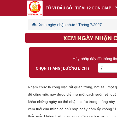
TỬ VI ĐẨU SỐ
TỬ VI 12 CON GIÁP
Xem ngày nhận chức
Tháng 7/2027
Trang chủ
XEM NGÀY NHẬN C
Tử Vi Đẩu Số
Tử Vi 12 Con Giáp
Hãy nhập đầy đủ thông tin
Phong thủy
CHỌN THÁNG( DƯƠNG LỊCH )
Kinh Dịch
Nhậm chức là công việc rất quan trọng, bởi sau một q
Văn Hoa Tâm linh
để công việc này được diễn ra một cách suôn sẻ, qu
khảo những ngày có thể nhậm chức trong tháng này, r
Xem ngày
xem tuổi của mình có phù hợp ngày hôm ấy không?
thắc mắc không biết ngày ấy có đẹp và hợp với mình 