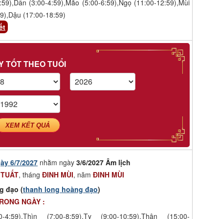
:59),Dần (3:00-4:59),Mão (5:00-6:59),Ngọ (11:00-12:59),Mùi
9),Dậu (17:00-18:59)
ết
Y TỐT THEO TUỔI
XEM KẾT QUẢ
ày 6/7/2027
nhằm ngày
3/6/2027 Âm lịch
 TUẤT
, tháng
ĐINH MÙI
, năm
ĐINH MÙI
g đạo (
thanh long hoàng đạo
)
TRONG NGÀY :
-4:59),Thìn (7:00-8:59),Tỵ (9:00-10:59),Thân (15:00-