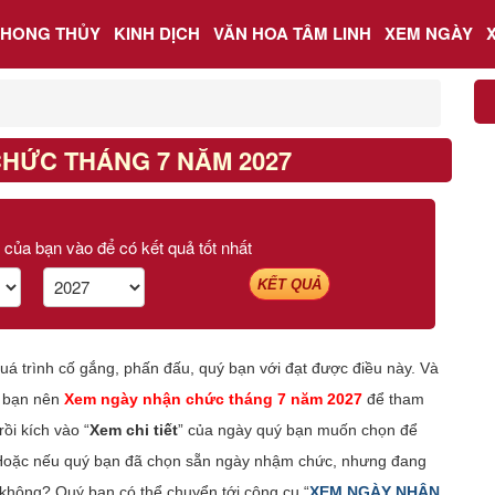
PHONG THỦY
KINH DỊCH
VĂN HOA TÂM LINH
XEM NGÀY
HỨC THÁNG 7 NĂM 2027
 của bạn vào để có kết quả tốt nhất
KẾT QUẢ
uá trình cố gắng, phấn đấu, quý bạn với đạt được điều này. Và
ý bạn nên
Xem ngày nhận chức tháng 7 năm 2027
để tham
ồi kích vào “
Xem chi tiết
” của ngày quý bạn muốn chọn để
Hoặc nếu quý bạn đã chọn sẵn ngày nhậm chức, nhưng đang
không? Quý bạn có thể chuyển tới công cụ “
XEM NGÀY NHẬN