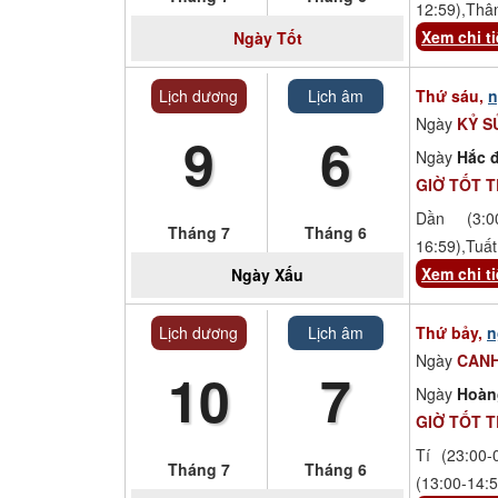
12:59),Thâ
Xem chi ti
Ngày
Tốt
Lịch dương
Lịch âm
Thứ sáu,
n
Ngày
KỶ S
9
6
Ngày
Hắc đ
GIỜ TỐT 
Dần (3:00
Tháng 7
Tháng 6
16:59),Tuất
Xem chi ti
Ngày
Xấu
Lịch dương
Lịch âm
Thứ bảy,
n
Ngày
CANH
10
7
Ngày
Hoàn
GIỜ TỐT 
Tí (23:00-
Tháng 7
Tháng 6
(13:00-14:5