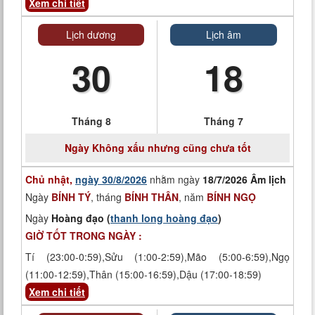
Xem chi tiết
Lịch dương
Lịch âm
30
18
Tháng 8
Tháng 7
Ngày
Không xấu nhưng cũng chưa tốt
Chủ nhật,
ngày 30/8/2026
nhằm ngày
18/7/2026 Âm lịch
Ngày
BÍNH TÝ
, tháng
BÍNH THÂN
, năm
BÍNH NGỌ
Ngày
Hoàng đạo (
thanh long hoàng đạo
)
GIỜ TỐT TRONG NGÀY :
Tí (23:00-0:59),Sửu (1:00-2:59),Mão (5:00-6:59),Ngọ
(11:00-12:59),Thân (15:00-16:59),Dậu (17:00-18:59)
Xem chi tiết