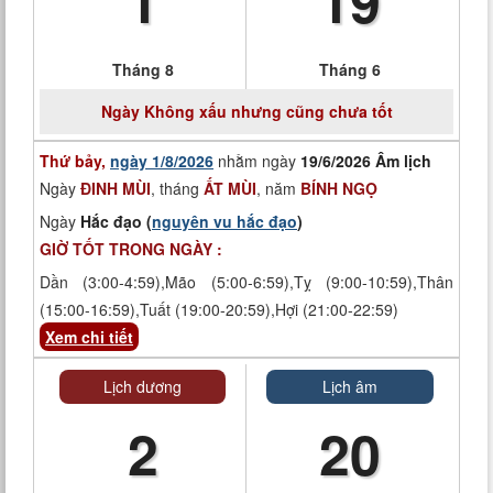
1
19
Tháng 8
Tháng 6
Ngày
Không xấu nhưng cũng chưa tốt
Thứ bảy,
ngày 1/8/2026
nhằm ngày
19/6/2026 Âm lịch
Ngày
ĐINH MÙI
, tháng
ẤT MÙI
, năm
BÍNH NGỌ
Ngày
Hắc đạo (
nguyên vu hắc đạo
)
GIỜ TỐT TRONG NGÀY :
Dần (3:00-4:59),Mão (5:00-6:59),Tỵ (9:00-10:59),Thân
(15:00-16:59),Tuất (19:00-20:59),Hợi (21:00-22:59)
Xem chi tiết
Lịch dương
Lịch âm
2
20