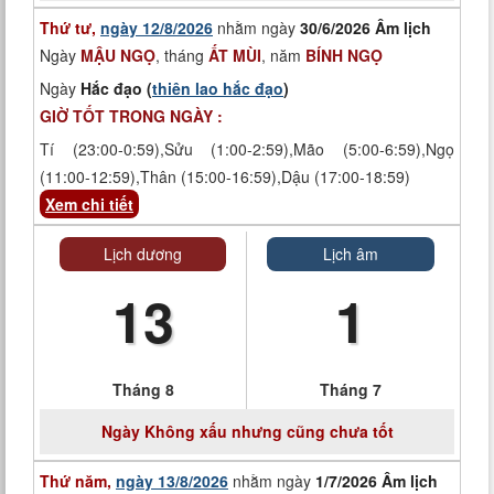
Thứ tư,
ngày 12/8/2026
nhằm ngày
30/6/2026 Âm lịch
Ngày
MẬU NGỌ
, tháng
ẤT MÙI
, năm
BÍNH NGỌ
Ngày
Hắc đạo (
thiên lao hắc đạo
)
GIỜ TỐT TRONG NGÀY :
Tí (23:00-0:59),Sửu (1:00-2:59),Mão (5:00-6:59),Ngọ
(11:00-12:59),Thân (15:00-16:59),Dậu (17:00-18:59)
Xem chi tiết
Lịch dương
Lịch âm
13
1
Tháng 8
Tháng 7
Ngày
Không xấu nhưng cũng chưa tốt
Thứ năm,
ngày 13/8/2026
nhằm ngày
1/7/2026 Âm lịch