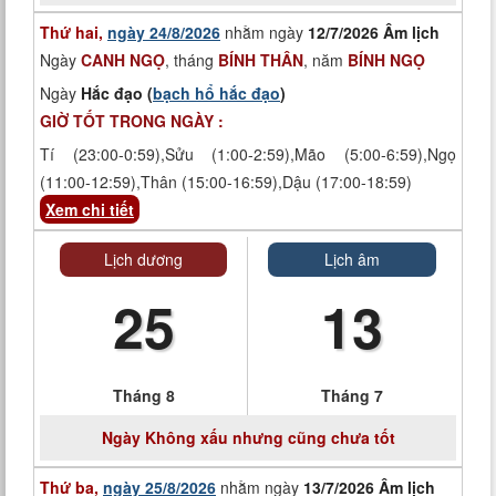
Thứ hai,
ngày 24/8/2026
nhằm ngày
12/7/2026 Âm lịch
Ngày
CANH NGỌ
, tháng
BÍNH THÂN
, năm
BÍNH NGỌ
Ngày
Hắc đạo (
bạch hổ hắc đạo
)
GIỜ TỐT TRONG NGÀY :
Tí (23:00-0:59),Sửu (1:00-2:59),Mão (5:00-6:59),Ngọ
(11:00-12:59),Thân (15:00-16:59),Dậu (17:00-18:59)
Xem chi tiết
Lịch dương
Lịch âm
25
13
Tháng 8
Tháng 7
Ngày
Không xấu nhưng cũng chưa tốt
Thứ ba,
ngày 25/8/2026
nhằm ngày
13/7/2026 Âm lịch