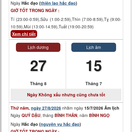
Ngày
Hắc đạo (
thiên lao hắc đạo
)
GIỜ TỐT TRONG NGÀY :
Tí (23:00-0:59),Sửu (1:00-2:59),Thìn (7:00-8:59),Tỵ (9:00-
10:59),Mùi (13:00-14:59),Tuất (19:00-20:59)
Xem chi tiết
Lịch dương
Lịch âm
27
15
Tháng 8
Tháng 7
Ngày
Không xấu nhưng cũng chưa tốt
Thứ năm,
ngày 27/8/2026
nhằm ngày
15/7/2026 Âm lịch
Ngày
QUÝ DẬU
, tháng
BÍNH THÂN
, năm
BÍNH NGỌ
Ngày
Hắc đạo (
nguyên vu hắc đạo
)
GIỜ TỐT TRONG NGÀY :