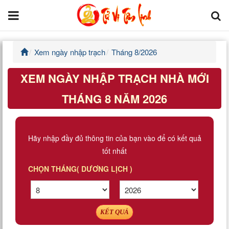
Xem ngày nhập trạch
Tháng 8/2026
Trang chủ
XEM NGÀY NHẬP TRẠCH NHÀ MỚI
Tử Vi Đẩu Số
THÁNG 8 NĂM 2026
Tử Vi 12 Con Giáp
Phong thủy
Hãy nhập đầy đủ thông tin của bạn vào để có kết quả
tốt nhất
Kinh Dịch
CHỌN THÁNG( DƯƠNG LỊCH )
Văn Hoa Tâm linh
Xem ngày
KẾT QUẢ