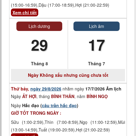
(15:00-16:59),Dậu (17:00-18:59),Hợi (21:00-22:59)
Xem chi tiết
Lịch dương
Lịch âm
29
17
Tháng 8
Tháng 7
Ngày
Không xấu nhưng cũng chưa tốt
Thứ bảy,
ngày 29/8/2026
nhằm ngày
17/7/2026 Âm lịch
Ngày
ẤT HỢI
, tháng
BÍNH THÂN
, năm
BÍNH NGỌ
Ngày
Hắc đạo (
câu trần hắc đạo
)
GIỜ TỐT TRONG NGÀY :
Sửu (1:00-2:59),Thìn (7:00-8:59),Ngọ (11:00-12:59),Mùi
(13:00-14:59),Tuất (19:00-20:59),Hợi (21:00-22:59)