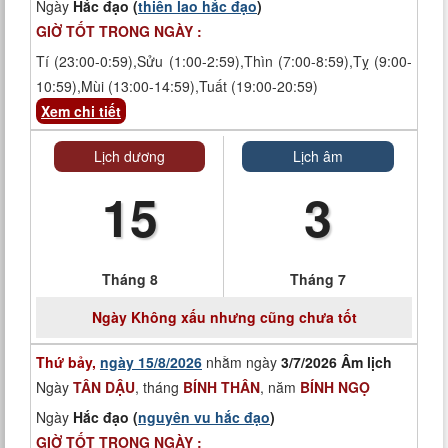
Ngày
Hắc đạo (
thiên lao hắc đạo
)
GIỜ TỐT TRONG NGÀY :
Tí (23:00-0:59),Sửu (1:00-2:59),Thìn (7:00-8:59),Tỵ (9:00-
10:59),Mùi (13:00-14:59),Tuất (19:00-20:59)
Xem chi tiết
Lịch dương
Lịch âm
15
3
Tháng 8
Tháng 7
Ngày
Không xấu nhưng cũng chưa tốt
Thứ bảy,
ngày 15/8/2026
nhằm ngày
3/7/2026 Âm lịch
Ngày
TÂN DẬU
, tháng
BÍNH THÂN
, năm
BÍNH NGỌ
Ngày
Hắc đạo (
nguyên vu hắc đạo
)
GIỜ TỐT TRONG NGÀY :