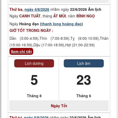
Thứ ba,
ngày 4/8/2026
nhằm ngày
22/6/2026 Âm lịch
Ngày
CANH TUẤT
, tháng
ẤT MÙI
, năm
BÍNH NGỌ
Ngày
Hoàng đạo (
thanh long hoàng đạo
)
GIỜ TỐT TRONG NGÀY :
Dần (3:00-4:59),Thìn (7:00-8:59),Tỵ (9:00-10:59),Thân
(15:00-16:59),Dậu (17:00-18:59),Hợi (21:00-22:59)
Xem chi tiết
Lịch dương
Lịch âm
5
23
Tháng 8
Tháng 6
Ngày
Tốt
Thứ tư,
ngày 5/8/2026
nhằm ngày
23/6/2026 Âm lịch