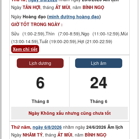
Ngày
TÂN HỢI
, tháng
ẤT MÙI
, năm
BÍNH NGỌ
Ngày
Hoàng đạo (
minh đường hoàng đạo
)
GIỜ TỐT TRONG NGÀY :
Sửu (1:00-2:59),Thìn (7:00-8:59),Ngọ (11:00-12:59),Mùi
(13:00-14:59),Tuất (19:00-20:59),Hợi (21:00-22:59)
Xem chi tiết
Lịch dương
Lịch âm
6
24
Tháng 8
Tháng 6
Ngày
Không xấu nhưng cũng chưa tốt
Thứ năm,
ngày 6/8/2026
nhằm ngày
24/6/2026 Âm lịch
Ngày
NHÂM TÝ
, tháng
ẤT MÙI
, năm
BÍNH NGỌ