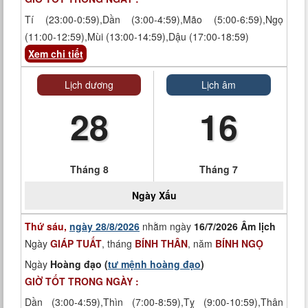
Tí (23:00-0:59),Dần (3:00-4:59),Mão (5:00-6:59),Ngọ
(11:00-12:59),Mùi (13:00-14:59),Dậu (17:00-18:59)
Xem chi tiết
Lịch dương
Lịch âm
28
16
Tháng 8
Tháng 7
Ngày
Xấu
Thứ sáu,
ngày 28/8/2026
nhằm ngày
16/7/2026 Âm lịch
Ngày
GIÁP TUẤT
, tháng
BÍNH THÂN
, năm
BÍNH NGỌ
Ngày
Hoàng đạo (
tư mệnh hoàng đạo
)
GIỜ TỐT TRONG NGÀY :
Dần (3:00-4:59),Thìn (7:00-8:59),Tỵ (9:00-10:59),Thân