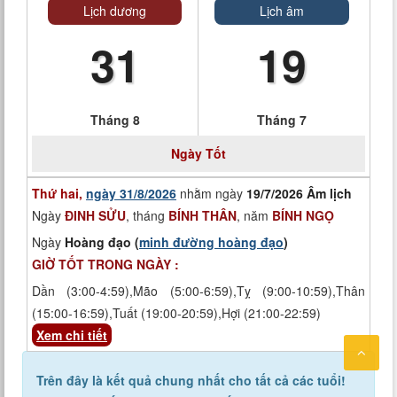
Lịch dương
Lịch âm
31
19
Tháng 8
Tháng 7
Ngày
Tốt
Thứ hai,
ngày 31/8/2026
nhằm ngày
19/7/2026 Âm lịch
Ngày
ĐINH SỬU
, tháng
BÍNH THÂN
, năm
BÍNH NGỌ
Ngày
Hoàng đạo (
minh đường hoàng đạo
)
GIỜ TỐT TRONG NGÀY :
Dần (3:00-4:59),Mão (5:00-6:59),Tỵ (9:00-10:59),Thân
(15:00-16:59),Tuất (19:00-20:59),Hợi (21:00-22:59)
Xem chi tiết
Trên đây là kết quả chung nhất cho tất cả các tuổi!