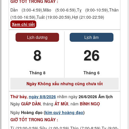
GIỜ TỐT TRONG NGÀY :
Dần (3:00-4:59),Mão (5:00-6:59),Tỵ (9:00-10:59),Thân
(15:00-16:59),Tuất (19:00-20:59),Hợi (21:00-22:59)
Xem chi tiết
Lịch dương
Lịch âm
8
26
Tháng 8
Tháng 6
Ngày
Không xấu nhưng cũng chưa tốt
Thứ bảy,
ngày 8/8/2026
nhằm ngày
26/6/2026 Âm lịch
Ngày
GIÁP DẦN
, tháng
ẤT MÙI
, năm
BÍNH NGỌ
Ngày
Hoàng đạo (
kim quỹ hoàng đạo
)
GIỜ TỐT TRONG NGÀY :
Tí (23:00-0:59),Sửu (1:00-2:59),Thìn (7:00-8:59),Tỵ (9:00-