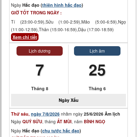
Ngày
Hắc đạo (
thiên hình hắc đạo
)
GIỜ TỐT TRONG NGÀY :
Tí (23:00-0:59),Sửu (1:00-2:59),Mão (5:00-6:59),Ngọ
(11:00-12:59),Thân (15:00-16:59),Dậu (17:00-18:59)
Xem chi tiết
Lịch dương
Lịch âm
7
25
Tháng 8
Tháng 6
Ngày
Xấu
Thứ sáu,
ngày 7/8/2026
nhằm ngày
25/6/2026 Âm lịch
Ngày
QUÝ SỬU
, tháng
ẤT MÙI
, năm
BÍNH NGỌ
Ngày
Hắc đạo (
chu tước hắc đạo
)