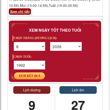
10:59),Mùi (13:00-14:59),Tuất (19:00-20:59)
Xem chi tiết
XEM NGÀY TỐT THEO TUỔI
CHỌN THÁNG (DƯƠNG LỊCH):
CHỌN TUỔI:
XEM KẾT QUẢ
Lịch dương
Lịch âm
9
27