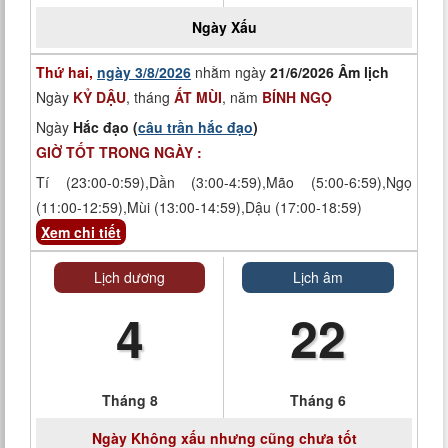
Ngày
Xấu
Thứ hai,
ngày 3/8/2026
nhằm ngày
21/6/2026 Âm lịch
Ngày
KỶ DẬU
, tháng
ẤT MÙI
, năm
BÍNH NGỌ
Ngày
Hắc đạo (
câu trần hắc đạo
)
GIỜ TỐT TRONG NGÀY :
Tí (23:00-0:59),Dần (3:00-4:59),Mão (5:00-6:59),Ngọ
(11:00-12:59),Mùi (13:00-14:59),Dậu (17:00-18:59)
Xem chi tiết
Lịch dương
Lịch âm
4
22
Tháng 8
Tháng 6
Ngày
Không xấu nhưng cũng chưa tốt