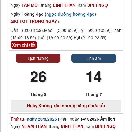
Ngày
TÂN MÙI
, tháng
BÍNH THÂN
, năm
BÍNH NGỌ
Ngày
Hoàng đạo (
ngọc đường hoàng đạo
)
GIỜ TỐT TRONG NGÀY :
Dần (3:00-4:59),Mão (5:00-6:59),Tỵ (9:00-10:59),Thân
(15:00-16:59),Tuất (19:00-20:59),Hợi (21:00-22:59)
Xem chi tiết
Lịch dương
Lịch âm
26
14
Tháng 8
Tháng 7
Ngày
Không xấu nhưng cũng chưa tốt
Thứ tư,
ngày 26/8/2026
nhằm ngày
14/7/2026 Âm lịch
Ngày
NHÂM THÂN
, tháng
BÍNH THÂN
, năm
BÍNH NGỌ