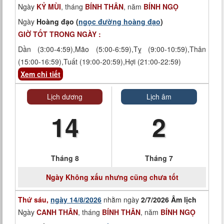
Ngày
KỶ MÙI
, tháng
BÍNH THÂN
, năm
BÍNH NGỌ
Ngày
Hoàng đạo (
ngọc đường hoàng đạo
)
GIỜ TỐT TRONG NGÀY :
Dần (3:00-4:59),Mão (5:00-6:59),Tỵ (9:00-10:59),Thân
(15:00-16:59),Tuất (19:00-20:59),Hợi (21:00-22:59)
Xem chi tiết
Lịch dương
Lịch âm
14
2
Tháng 8
Tháng 7
Ngày
Không xấu nhưng cũng chưa tốt
Thứ sáu,
ngày 14/8/2026
nhằm ngày
2/7/2026 Âm lịch
Ngày
CANH THÂN
, tháng
BÍNH THÂN
, năm
BÍNH NGỌ