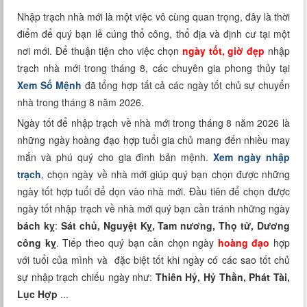
Xem tuổi
Nhập trạch nhà mới là một việc vô cùng quan trọng, đây là thời
điểm để quý bạn lễ cúng thổ công, thổ địa và định cư tại một
Xem bói
nơi mới. Để thuận tiện cho việc chọn
ngày tốt, giờ đẹp
nhập
trạch nhà mới trong tháng 8, các chuyên gia phong thủy tại
Tướng số
Xem Số Mệnh
đã tổng hợp tất cả các ngày tốt chủ sự chuyển
nhà trong tháng 8 năm 2026.
Cung hoàng đạo
Ngày tốt để nhập trạch về nhà mới trong tháng 8 năm 2026 là
những ngày hoàng đạo hợp tuổi gia chủ mang đến nhiều may
mắn và phú quý cho gia đình bản mệnh.
Xem ngày nhập
trạch
, chọn ngày về nhà mới giúp quý bạn chọn được những
ngày tốt hợp tuổi để dọn vào nhà mới. Đầu tiên để chọn được
ngày tốt nhập trạch về nhà mới quý bạn cần tránh những ngày
bách kỵ
:
Sát chủ, Nguyệt Kỵ, Tam nương, Thọ tử, Dương
công kỵ
. Tiếp theo quý bạn cần chọn ngày
hoàng đạo
hợp
với tuổi của mình và đặc biệt tốt khi ngày có các sao tốt chủ
sự nhập trạch chiếu ngày như:
Thiên Hỷ, Hỷ Thần, Phát Tài,
Lục Hợp
...