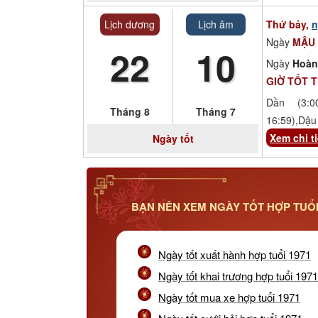
Lịch dương
Lịch âm
Thứ bảy,
n
Ngày
MẬU 
22
10
Ngày
Hoàn
GIỜ TỐT 
Dần (3:00
Tháng 8
Tháng 7
16:59),Dậu 
Xem chi ti
Ngày tốt
BẠN NÊN XEM NGÀY TỐT HỢP TUỔI 
Ngày tốt xuất hành hợp tuổi 1971
Ngày tốt khai trương hợp tuổi 1971
Ngày tốt mua xe hợp tuổi 1971