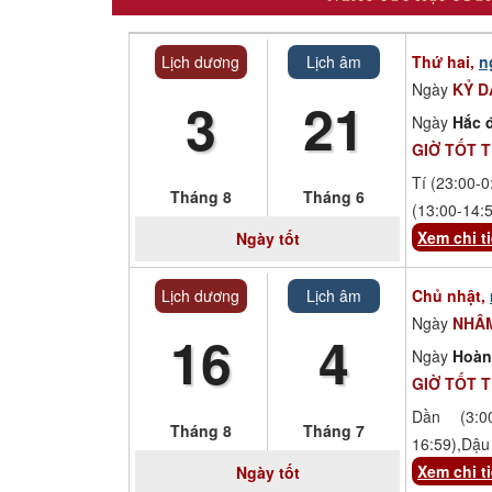
Xem tuổi
Lịch dương
Lịch âm
Thứ hai,
n
Xem bói
Ngày
KỶ D
3
21
Ngày
Hắc 
Tướng số
GIỜ TỐT 
Tí (23:00-0
Cung hoàng đạo
Tháng 8
Tháng 6
(13:00-14:
Xem chi ti
Ngày tốt
Lịch dương
Lịch âm
Chủ nhật,
Ngày
NHÂ
16
4
Ngày
Hoàn
GIỜ TỐT 
Dần (3:00
Tháng 8
Tháng 7
16:59),Dậu 
Xem chi ti
Ngày tốt