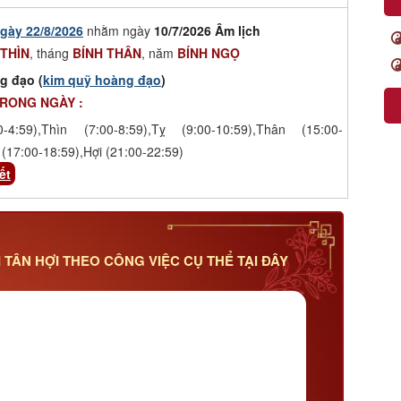
gày 22/8/2026
nhằm ngày
10/7/2026 Âm lịch
THÌN
, tháng
BÍNH THÂN
, năm
BÍNH NGỌ
g đạo (
kim quỹ hoàng đạo
)
TRONG NGÀY :
-4:59),Thìn (7:00-8:59),Tỵ (9:00-10:59),Thân (15:00-
(17:00-18:59),Hợi (21:00-22:59)
ết
TÂN HỢI THEO CÔNG VIỆC CỤ THỂ TẠI ĐÂY