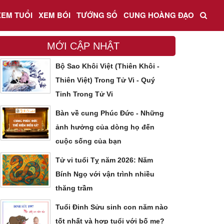
XEM TUỔI
XEM BÓI
TƯỚNG SỐ
CUNG HOÀNG ĐẠO
MỚI CẬP NHẬT
Bộ Sao Khôi Việt (Thiên Khôi -
Thiên Việt) Trong Tử Vi - Quý
Tinh Trong Tử Vi
Bàn về cung Phúc Đức - Những
ảnh hưởng của dòng họ đến
cuộc sống của bạn
Tử vi tuổi Tỵ năm 2026: Năm
Bính Ngọ với vận trình nhiều
thăng trầm
Tuổi Đinh Sửu sinh con năm nào
tốt nhất và hợp tuổi với bố mẹ?