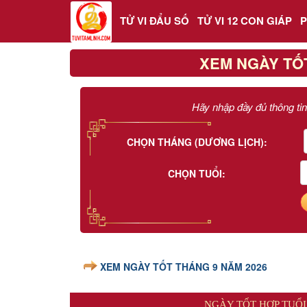
TỬ VI ĐẨU SỐ
TỬ VI 12 CON GIÁP
XEM NGÀY TỐT
Trang chủ
Hãy nhập đầy đủ thông tin
Tử Vi Đẩu Số
Tử Vi 12 Con Giáp
CHỌN THÁNG (DƯƠNG LỊCH):
CHỌN TUỔI:
Phong thủy
Kinh Dịch
Văn Hoa Tâm linh
XEM NGÀY TỐT THÁNG 9 NĂM 2026
Xem ngày
NGÀY TỐT HỢP TUỔI