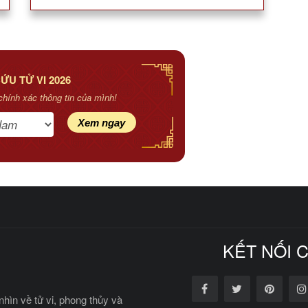
ỨU TỬ VI 2026
chính xác thông tin của mình!
Xem ngay
KẾT NỐI 
nhìn về tử vi, phong thủy và