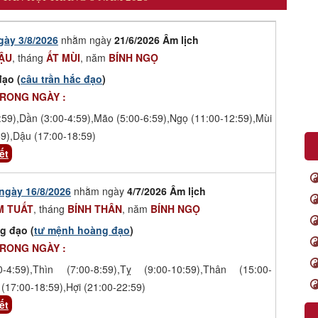
gày 3/8/2026
nhằm ngày
21/6/2026 Âm lịch
ẬU
, tháng
ẤT MÙI
, năm
BÍNH NGỌ
đạo (
câu trần hắc đạo
)
TRONG NGÀY :
:59),Dần (3:00-4:59),Mão (5:00-6:59),Ngọ (11:00-12:59),Mùi
59),Dậu (17:00-18:59)
ết
ngày 16/8/2026
nhằm ngày
4/7/2026 Âm lịch
M TUẤT
, tháng
BÍNH THÂN
, năm
BÍNH NGỌ
g đạo (
tư mệnh hoàng đạo
)
TRONG NGÀY :
-4:59),Thìn (7:00-8:59),Tỵ (9:00-10:59),Thân (15:00-
(17:00-18:59),Hợi (21:00-22:59)
ết