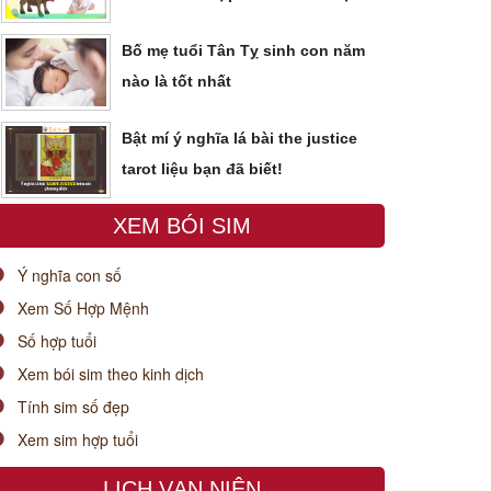
Bố mẹ tuổi Tân Tỵ sinh con năm
nào là tốt nhất
Bật mí ý nghĩa lá bài the justice
tarot liệu bạn đã biết!
XEM BÓI SIM
Ý nghĩa con số
Xem Số Hợp Mệnh
Số hợp tuổi
Xem bói sim theo kinh dịch
Tính sim số đẹp
Xem sim hợp tuổi
LỊCH VẠN NIÊN