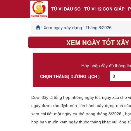
TỬ VI ĐẨU SỐ
TỬ VI 12 CON GIÁP
Xem ngày xây dựng
Tháng 8/2026
Trang chủ
XEM NGÀY TỐT XÂY
Tử Vi Đẩu Số
Tử Vi 12 Con Giáp
Hãy nhập đầy đủ thông tin
Phong thủy
CHỌN THÁNG( DƯƠNG LỊCH )
Kinh Dịch
Dưới đây là tổng hợp những ngày tốt, ngày xấu cho 
Văn Hoa Tâm linh
ngày được xác định nên tiến hành xây dựng nhà cửa 
xem chi tiết một ngày cụ thể trong tháng 8/2026 , b
Xem ngày
hợp bạn muốn xem ngày thuộc tháng khác vui lòng sử