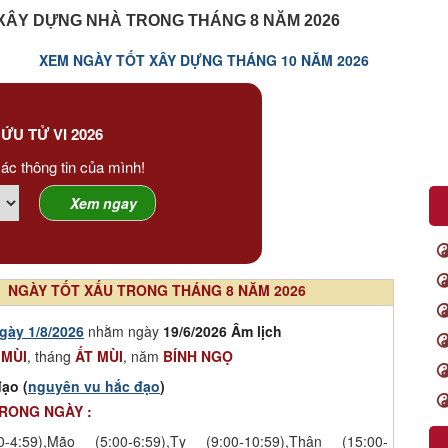
XÂY DỰNG NHÀ TRONG THÁNG 8 NĂM 2026
XEM NGÀY TỐT XÂY DỰNG THÁNG 10 NĂM 2026
ỨU TỬ VI 2026
ác thông tin của mình!
NGÀY TỐT XẤU TRONG THÁNG 8 NĂM 2026
gày 1/8/2026
nhằm ngày
19/6/2026 Âm lịch
 MÙI
, tháng
ẤT MÙI
, năm
BÍNH NGỌ
ạo (
nguyên vu hắc đạo
)
TRONG NGÀY :
-4:59),Mão (5:00-6:59),Tỵ (9:00-10:59),Thân (15:00-