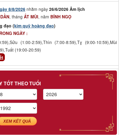
gày 8/8/2026
nhằm ngày
26/6/2026 Âm lịch
 DẦN
, tháng
ẤT MÙI
, năm
BÍNH NGỌ
g đạo (
kim quỹ hoàng đạo
)
TRONG NGÀY :
0:59),Sửu (1:00-2:59),Thìn (7:00-8:59),Tỵ (9:00-10:59),Mùi
9),Tuất (19:00-20:59)
ết
Y TỐT THEO TUỔI
XEM KẾT QUẢ