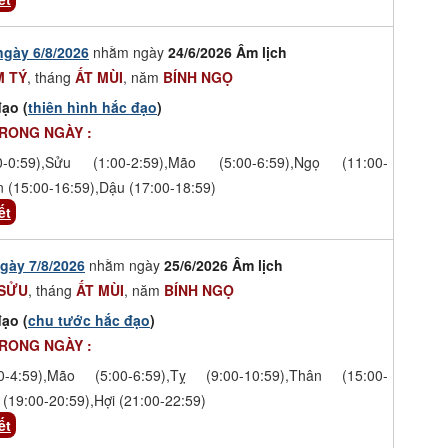
ngày 6/8/2026
nhằm ngày
24/6/2026 Âm lịch
 TÝ
, tháng
ẤT MÙI
, năm
BÍNH NGỌ
ạo (
thiên hình hắc đạo
)
TRONG NGÀY :
-0:59),Sửu (1:00-2:59),Mão (5:00-6:59),Ngọ (11:00-
n (15:00-16:59),Dậu (17:00-18:59)
ết
gày 7/8/2026
nhằm ngày
25/6/2026 Âm lịch
 SỬU
, tháng
ẤT MÙI
, năm
BÍNH NGỌ
ạo (
chu tước hắc đạo
)
TRONG NGÀY :
-4:59),Mão (5:00-6:59),Tỵ (9:00-10:59),Thân (15:00-
 (19:00-20:59),Hợi (21:00-22:59)
ết