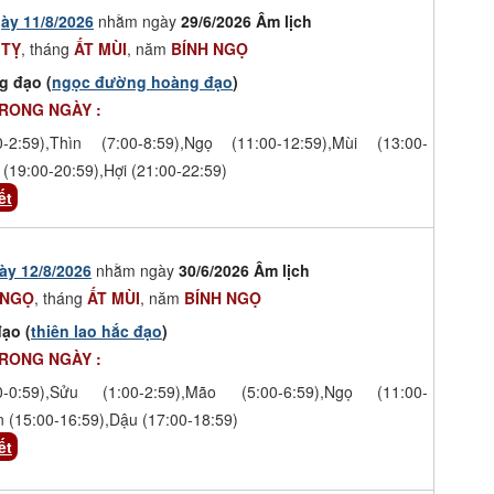
ày 11/8/2026
nhằm ngày
29/6/2026 Âm lịch
 TỴ
, tháng
ẤT MÙI
, năm
BÍNH NGỌ
g đạo (
ngọc đường hoàng đạo
)
TRONG NGÀY :
-2:59),Thìn (7:00-8:59),Ngọ (11:00-12:59),Mùi (13:00-
 (19:00-20:59),Hợi (21:00-22:59)
ết
ày 12/8/2026
nhằm ngày
30/6/2026 Âm lịch
 NGỌ
, tháng
ẤT MÙI
, năm
BÍNH NGỌ
ạo (
thiên lao hắc đạo
)
TRONG NGÀY :
-0:59),Sửu (1:00-2:59),Mão (5:00-6:59),Ngọ (11:00-
n (15:00-16:59),Dậu (17:00-18:59)
ết