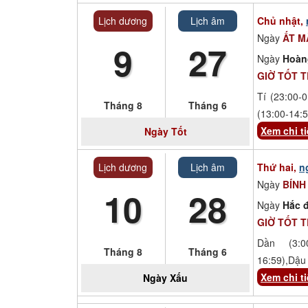
Lịch dương
Lịch âm
Chủ nhật,
Ngày
ẤT M
9
27
Ngày
Hoàn
GIỜ TỐT 
Tí (23:00-0
Tháng 8
Tháng 6
(13:00-14:5
Xem chi ti
Ngày
Tốt
Lịch dương
Lịch âm
Thứ hai,
n
Ngày
BÍNH
10
28
Ngày
Hắc đ
GIỜ TỐT 
Dần (3:00
Tháng 8
Tháng 6
16:59),Dậu 
Xem chi ti
Ngày
Xấu