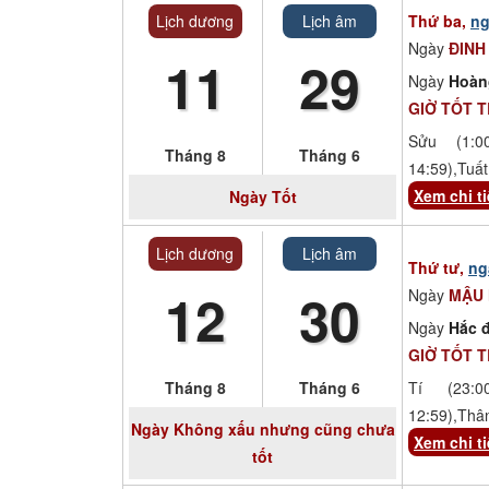
Lịch dương
Lịch âm
Thứ ba,
ng
Ngày
ĐINH
11
29
Ngày
Hoàn
GIỜ TỐT 
Sửu (1:00
Tháng 8
Tháng 6
14:59),Tuất
Xem chi ti
Ngày
Tốt
Lịch dương
Lịch âm
Thứ tư,
ng
12
30
Ngày
MẬU
Ngày
Hắc đ
GIỜ TỐT 
Tháng 8
Tháng 6
Tí (23:00
12:59),Thâ
Ngày
Không xấu nhưng cũng chưa
Xem chi ti
tốt