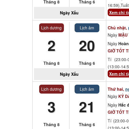
Tháng 8
Tháng 6
16:59),Tuất
Xem chi ti
Ngày
Xấu
Lịch dương
Lịch âm
Chủ nhật,
Ngày
MẬU
2
20
Ngày
Hoàn
GIỜ TỐT 
Tí (23:00-
Tháng 8
Tháng 6
(13:00-14:5
Xem chi ti
Ngày
Xấu
Lịch dương
Lịch âm
Thứ hai,
n
Ngày
KỶ D
3
21
Ngày
Hắc đ
GIỜ TỐT 
Tí (23:00-0
Tháng 8
Tháng 6
(13:00-14:5