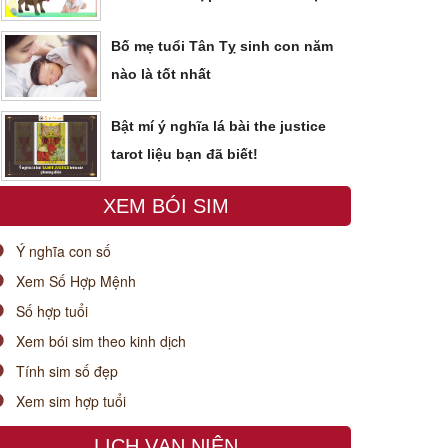
Bố mẹ tuổi Tân Tỵ sinh con năm
nào là tốt nhất
Bật mí ý nghĩa lá bài the justice
tarot liệu bạn đã biết!
XEM BÓI SIM
Ý nghĩa con số
Xem Số Hợp Mệnh
Số hợp tuổi
Xem bói sim theo kinh dịch
Tính sim số đẹp
Xem sim hợp tuổi
LỊCH VẠN NIÊN