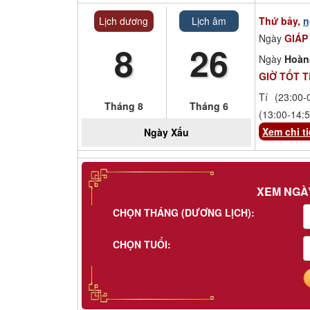
Lịch dương
Lịch âm
Thứ bảy,
n
Ngày
GIÁP
8
26
Ngày
Hoàn
GIỜ TỐT 
Tí (23:00-
Tháng 8
Tháng 6
(13:00-14:5
Xem chi ti
Ngày
Xấu
XEM NGÀ
CHỌN THÁNG (DƯƠNG LỊCH):
CHỌN TUỔI: