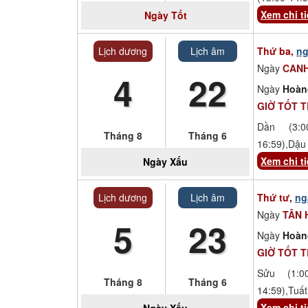
Xem chi ti
Ngày
Tốt
Lịch dương
Lịch âm
Thứ ba,
ng
Ngày
CANH
4
22
Ngày
Hoàn
GIỜ TỐT 
Dần (3:00
Tháng 8
Tháng 6
16:59),Dậu 
Xem chi ti
Ngày
Xấu
Lịch dương
Lịch âm
Thứ tư,
ng
Ngày
TÂN 
5
23
Ngày
Hoàn
GIỜ TỐT 
Sửu (1:00
Tháng 8
Tháng 6
14:59),Tuất
Xem chi ti
Ngày
Xấu