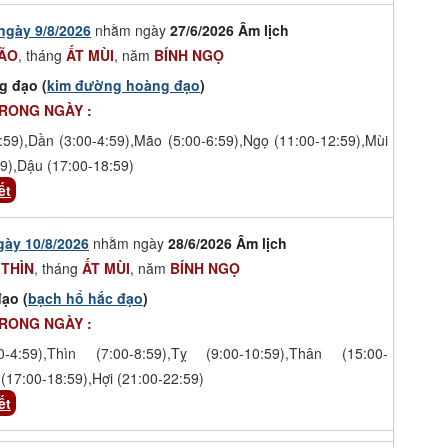
ngày 9/8/2026
nhằm ngày
27/6/2026 Âm lịch
ÃO
, tháng
ẤT MÙI
, năm
BÍNH NGỌ
g đạo (
kim đường hoàng đạo
)
TRONG NGÀY :
:59),Dần (3:00-4:59),Mão (5:00-6:59),Ngọ (11:00-12:59),Mùi
9),Dậu (17:00-18:59)
ết
gày 10/8/2026
nhằm ngày
28/6/2026 Âm lịch
 THÌN
, tháng
ẤT MÙI
, năm
BÍNH NGỌ
ạo (
bạch hổ hắc đạo
)
TRONG NGÀY :
-4:59),Thìn (7:00-8:59),Tỵ (9:00-10:59),Thân (15:00-
(17:00-18:59),Hợi (21:00-22:59)
ết