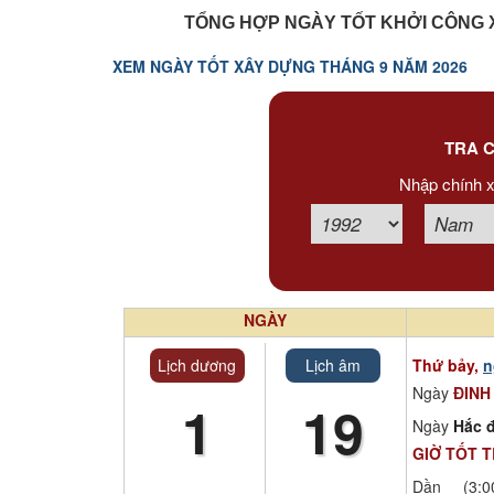
Xem tuổi
TỔNG HỢP NGÀY TỐT KHỞI CÔNG 
XEM NGÀY TỐT XÂY DỰNG THÁNG 9 NĂM 2026
Xem bói
Tướng số
TRA C
Nhập chính x
Cung hoàng đạo
NGÀY
Lịch dương
Lịch âm
Thứ bảy,
n
Ngày
ĐINH
1
19
Ngày
Hắc đ
GIỜ TỐT 
Dần (3:00