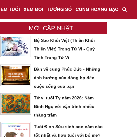
XEM TUỔI
XEM BÓI
TƯỚNG SỐ
CUNG HOÀNG ĐẠO
MỚI CẬP NHẬT
Bộ Sao Khôi Việt (Thiên Khôi -
Thiên Việt) Trong Tử Vi - Quý
Tinh Trong Tử Vi
Bàn về cung Phúc Đức - Những
ảnh hưởng của dòng họ đến
cuộc sống của bạn
Tử vi tuổi Tỵ năm 2026: Năm
Bính Ngọ với vận trình nhiều
thăng trầm
Tuổi Đinh Sửu sinh con năm nào
tốt nhất và hợp tuổi với bố mẹ?