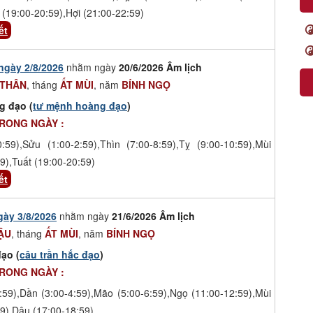
 (19:00-20:59),Hợi (21:00-22:59)
ết
ngày 2/8/2026
nhằm ngày
20/6/2026 Âm lịch
 THÂN
, tháng
ẤT MÙI
, năm
BÍNH NGỌ
g đạo (
tư mệnh hoàng đạo
)
TRONG NGÀY :
0:59),Sửu (1:00-2:59),Thìn (7:00-8:59),Tỵ (9:00-10:59),Mùi
9),Tuất (19:00-20:59)
ết
gày 3/8/2026
nhằm ngày
21/6/2026 Âm lịch
ẬU
, tháng
ẤT MÙI
, năm
BÍNH NGỌ
ạo (
câu trần hắc đạo
)
TRONG NGÀY :
:59),Dần (3:00-4:59),Mão (5:00-6:59),Ngọ (11:00-12:59),Mùi
9),Dậu (17:00-18:59)