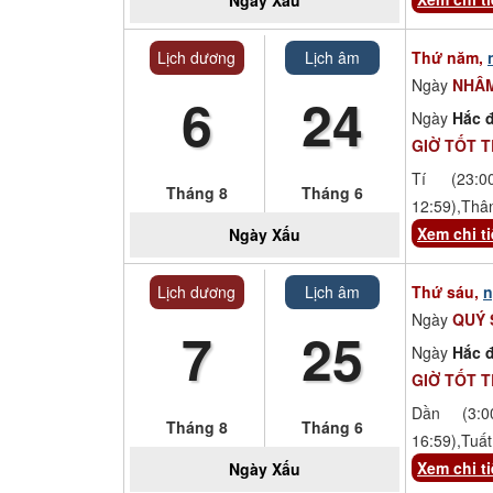
Lịch dương
Lịch âm
Thứ năm,
Ngày
NHÂM
6
24
Ngày
Hắc đ
GIỜ TỐT 
Tí (23:00
Tháng 8
Tháng 6
12:59),Thâ
Xem chi ti
Ngày
Xấu
Lịch dương
Lịch âm
Thứ sáu,
n
Ngày
QUÝ
7
25
Ngày
Hắc đ
GIỜ TỐT 
Dần (3:00
Tháng 8
Tháng 6
16:59),Tuất
Xem chi ti
Ngày
Xấu