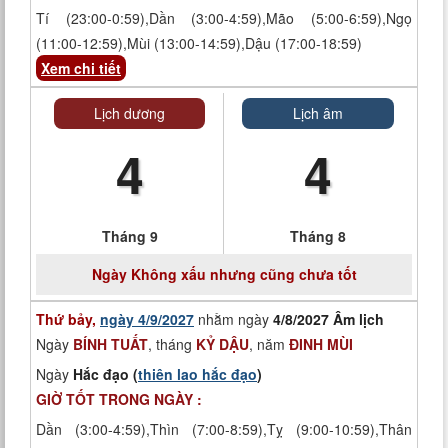
Tí (23:00-0:59),Dần (3:00-4:59),Mão (5:00-6:59),Ngọ
(11:00-12:59),Mùi (13:00-14:59),Dậu (17:00-18:59)
Xem chi tiết
Lịch dương
Lịch âm
4
4
Tháng 9
Tháng 8
Ngày
Không xấu nhưng cũng chưa tốt
Thứ bảy,
ngày 4/9/2027
nhằm ngày
4/8/2027 Âm lịch
Ngày
BÍNH TUẤT
, tháng
KỶ DẬU
, năm
ĐINH MÙI
Ngày
Hắc đạo (
thiên lao hắc đạo
)
GIỜ TỐT TRONG NGÀY :
Dần (3:00-4:59),Thìn (7:00-8:59),Tỵ (9:00-10:59),Thân