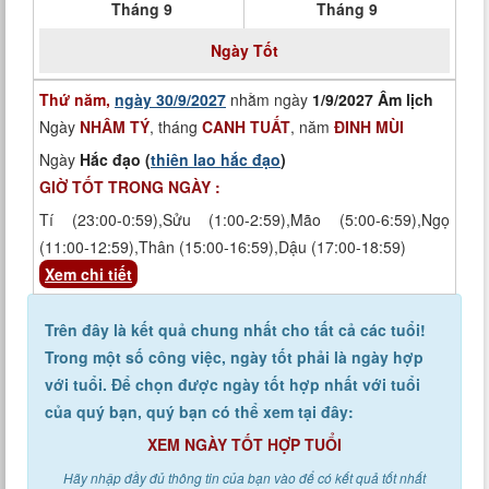
Tháng 9
Tháng 9
Ngày
Tốt
Thứ năm,
ngày 30/9/2027
nhằm ngày
1/9/2027 Âm lịch
Ngày
NHÂM TÝ
, tháng
CANH TUẤT
, năm
ĐINH MÙI
Ngày
Hắc đạo (
thiên lao hắc đạo
)
GIỜ TỐT TRONG NGÀY :
Tí (23:00-0:59),Sửu (1:00-2:59),Mão (5:00-6:59),Ngọ
(11:00-12:59),Thân (15:00-16:59),Dậu (17:00-18:59)
Xem chi tiết
Trên đây là kết quả chung nhất cho tất cả các tuổi!
Trong một số công việc, ngày tốt phải là ngày hợp
với tuổi. Để chọn được ngày tốt hợp nhất với tuổi
của quý bạn, quý bạn có thể xem tại đây:
XEM NGÀY TỐT HỢP TUỔI
Hãy nhập đầy đủ thông tin của bạn vào để có kết quả tốt nhất