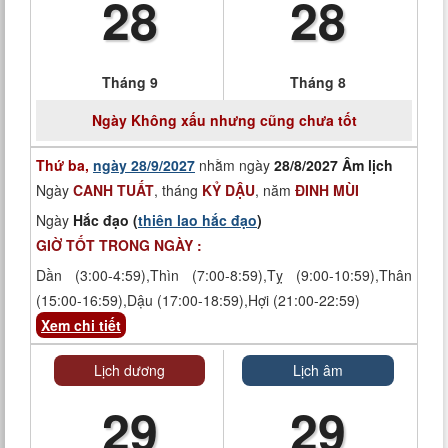
28
28
Tháng 9
Tháng 8
Ngày
Không xấu nhưng cũng chưa tốt
Thứ ba,
ngày 28/9/2027
nhằm ngày
28/8/2027 Âm lịch
Ngày
CANH TUẤT
, tháng
KỶ DẬU
, năm
ĐINH MÙI
Ngày
Hắc đạo (
thiên lao hắc đạo
)
GIỜ TỐT TRONG NGÀY :
Dần (3:00-4:59),Thìn (7:00-8:59),Tỵ (9:00-10:59),Thân
(15:00-16:59),Dậu (17:00-18:59),Hợi (21:00-22:59)
Xem chi tiết
Lịch dương
Lịch âm
29
29