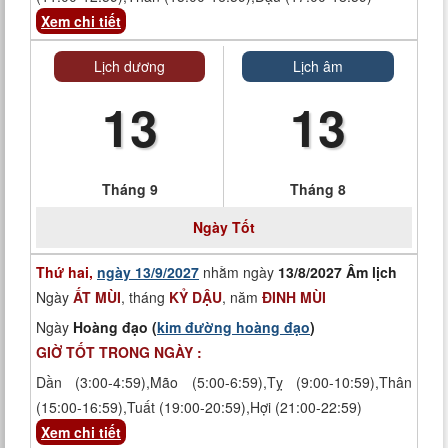
Xem chi tiết
Lịch dương
Lịch âm
13
13
Tháng 9
Tháng 8
Ngày
Tốt
Thứ hai,
ngày 13/9/2027
nhằm ngày
13/8/2027 Âm lịch
Ngày
ẤT MÙI
, tháng
KỶ DẬU
, năm
ĐINH MÙI
Ngày
Hoàng đạo (
kim đường hoàng đạo
)
GIỜ TỐT TRONG NGÀY :
Dần (3:00-4:59),Mão (5:00-6:59),Tỵ (9:00-10:59),Thân
(15:00-16:59),Tuất (19:00-20:59),Hợi (21:00-22:59)
Xem chi tiết