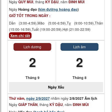
Ngày
QUÝ MÙI
, tháng
KỶ DẬU
, năm
ĐINH MÙI
Ngày
Hoàng đạo (
kim đường hoàng đạo
)
GIỜ TỐT TRONG NGÀY :
Dần (3:00-4:59),Mão (5:00-6:59),Tỵ (9:00-10:59),Thân
(15:00-16:59),Tuất (19:00-20:59),Hợi (21:00-22:59)
Xem chi tiết
Lịch dương
Lịch âm
2
2
Tháng 9
Tháng 8
Ngày
Xấu
Thứ năm,
ngày 2/9/2027
nhằm ngày
2/8/2027 Âm lịch
Ngày
GIÁP THÂN
, tháng
KỶ DẬU
, năm
ĐINH MÙI