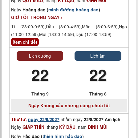
Ngày
QUÝ MÃO
, tháng
KỶ DẬU
, năm
ĐINH MÙI
Ngày
Hoàng đạo (
minh đường hoàng đạo
)
GIỜ TỐT TRONG NGÀY :
Tí (23:00-0:59),Dần (3:00-4:59),Mão (5:00-6:59),Ngọ
(11:00-12:59),Mùi (13:00-14:59),Dậu (17:00-18:59)
Xem chi tiết
Lịch dương
Lịch âm
22
22
Tháng 9
Tháng 8
Ngày
Không xấu nhưng cũng chưa tốt
Thứ tư,
ngày 22/9/2027
nhằm ngày
22/8/2027 Âm lịch
Ngày
GIÁP THÌN
, tháng
KỶ DẬU
, năm
ĐINH MÙI
Ngày
Hắc đạo (
thiên hình hắc đạo
)