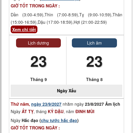
GIỜ TỐT TRONG NGÀY :
Dần (3:00-4:59),Thìn (7:00-8:59),Tỵ (9:00-10:59),Thân
(15:00-16:59),Dậu (17:00-18:59),Hợi (21:00-22:59)
Xem chi tiết
Lịch dương
Lịch âm
23
23
Tháng 9
Tháng 8
Ngày
Xấu
Thứ năm,
ngày 23/9/2027
nhằm ngày
23/8/2027 Âm lịch
Ngày
ẤT TỴ
, tháng
KỶ DẬU
, năm
ĐINH MÙI
Ngày
Hắc đạo (
chu tước hắc đạo
)
GIỜ TỐT TRONG NGÀY :