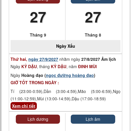
27
27
Tháng 9
Tháng 8
Ngày
Xấu
Thứ hai,
ngày 27/9/2027
nhằm ngày
27/8/2027 Âm lịch
Ngày
KỶ DẬU
, tháng
KỶ DẬU
, năm
ĐINH MÙI
Ngày
Hoàng đạo (
ngọc đường hoàng đạo
)
GIỜ TỐT TRONG NGÀY :
Tí (23:00-0:59),Dần (3:00-4:59),Mão (5:00-6:59),Ngọ
(11:00-12:59),Mùi (13:00-14:59),Dậu (17:00-18:59)
Xem chi tiết
Lịch dương
Lịch âm