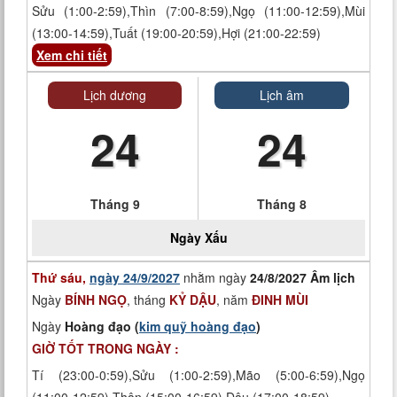
Sửu (1:00-2:59),Thìn (7:00-8:59),Ngọ (11:00-12:59),Mùi
(13:00-14:59),Tuất (19:00-20:59),Hợi (21:00-22:59)
Xem chi tiết
Lịch dương
Lịch âm
24
24
Tháng 9
Tháng 8
Ngày
Xấu
Thứ sáu,
ngày 24/9/2027
nhằm ngày
24/8/2027 Âm lịch
Ngày
BÍNH NGỌ
, tháng
KỶ DẬU
, năm
ĐINH MÙI
Ngày
Hoàng đạo (
kim quỹ hoàng đạo
)
GIỜ TỐT TRONG NGÀY :
Tí (23:00-0:59),Sửu (1:00-2:59),Mão (5:00-6:59),Ngọ