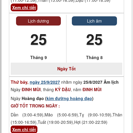
(11:00-12:59),Thân (15:00-16:59),Dậu (17:00-18:59)
Xem chi tiết
Lịch dương
Lịch âm
25
25
Tháng 9
Tháng 8
Ngày
Tốt
Thứ bảy,
ngày 25/9/2027
nhằm ngày
25/8/2027 Âm lịch
Ngày
ĐINH MÙI
, tháng
KỶ DẬU
, năm
ĐINH MÙI
Ngày
Hoàng đạo (
kim đường hoàng đạo
)
GIỜ TỐT TRONG NGÀY :
Dần (3:00-4:59),Mão (5:00-6:59),Tỵ (9:00-10:59),Thân
(15:00-16:59),Tuất (19:00-20:59),Hợi (21:00-22:59)
Xem chi tiết