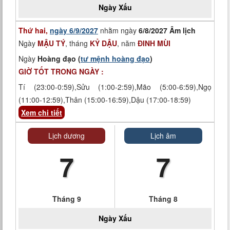
Ngày
Xấu
Thứ hai,
ngày 6/9/2027
nhằm ngày
6/8/2027 Âm lịch
Ngày
MẬU TÝ
, tháng
KỶ DẬU
, năm
ĐINH MÙI
Ngày
Hoàng đạo (
tư mệnh hoàng đạo
)
GIỜ TỐT TRONG NGÀY :
Tí (23:00-0:59),Sửu (1:00-2:59),Mão (5:00-6:59),Ngọ
(11:00-12:59),Thân (15:00-16:59),Dậu (17:00-18:59)
Xem chi tiết
Lịch dương
Lịch âm
7
7
Tháng 9
Tháng 8
Ngày
Xấu