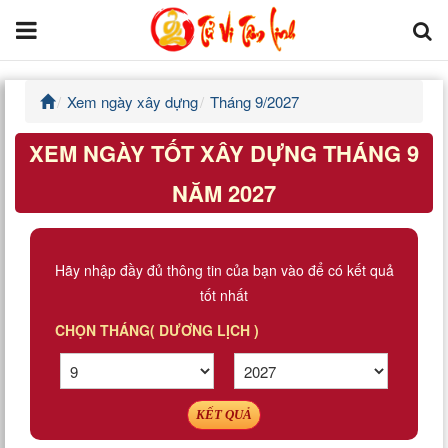
Xem ngày xây dựng
Tháng 9/2027
Trang chủ
XEM NGÀY TỐT XÂY DỰNG THÁNG 9
Tử Vi Đẩu Số
NĂM 2027
Tử Vi 12 Con Giáp
Phong thủy
Hãy nhập đầy đủ thông tin của bạn vào để có kết quả
tốt nhất
Kinh Dịch
CHỌN THÁNG( DƯƠNG LỊCH )
Văn Hoa Tâm linh
Xem ngày
KẾT QUẢ