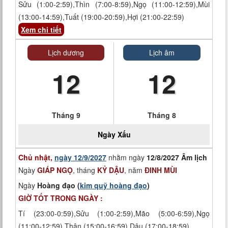
Sửu (1:00-2:59),Thìn (7:00-8:59),Ngọ (11:00-12:59),Mùi
(13:00-14:59),Tuất (19:00-20:59),Hợi (21:00-22:59)
Xem chi tiết
Lịch dương
Lịch âm
12
12
Tháng 9
Tháng 8
Ngày
Xấu
Chủ nhật,
ngày 12/9/2027
nhằm ngày
12/8/2027 Âm lịch
Ngày
GIÁP NGỌ
, tháng
KỶ DẬU
, năm
ĐINH MÙI
Ngày
Hoàng đạo (
kim quỹ hoàng đạo
)
GIỜ TỐT TRONG NGÀY :
Tí (23:00-0:59),Sửu (1:00-2:59),Mão (5:00-6:59),Ngọ
(11:00-12:59),Thân (15:00-16:59),Dậu (17:00-18:59)