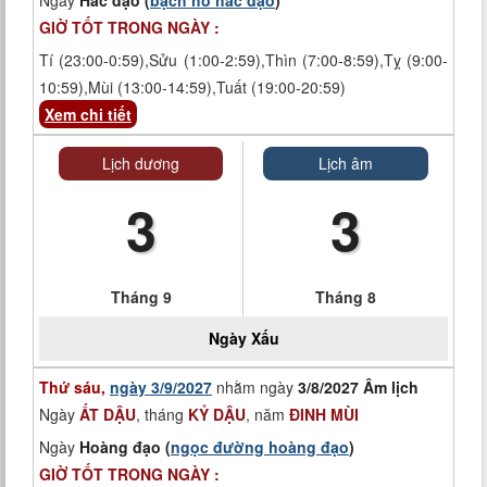
Ngày
Hắc đạo (
bạch hổ hắc đạo
)
GIỜ TỐT TRONG NGÀY :
Tí (23:00-0:59),Sửu (1:00-2:59),Thìn (7:00-8:59),Tỵ (9:00-
10:59),Mùi (13:00-14:59),Tuất (19:00-20:59)
Xem chi tiết
Lịch dương
Lịch âm
3
3
Tháng 9
Tháng 8
Ngày
Xấu
Thứ sáu,
ngày 3/9/2027
nhằm ngày
3/8/2027 Âm lịch
Ngày
ẤT DẬU
, tháng
KỶ DẬU
, năm
ĐINH MÙI
Ngày
Hoàng đạo (
ngọc đường hoàng đạo
)
GIỜ TỐT TRONG NGÀY :