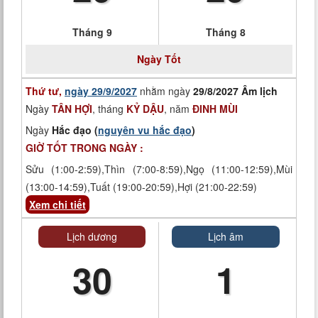
Tháng 9
Tháng 8
Ngày
Tốt
Thứ tư,
ngày 29/9/2027
nhằm ngày
29/8/2027 Âm lịch
Ngày
TÂN HỢI
, tháng
KỶ DẬU
, năm
ĐINH MÙI
Ngày
Hắc đạo (
nguyên vu hắc đạo
)
GIỜ TỐT TRONG NGÀY :
Sửu (1:00-2:59),Thìn (7:00-8:59),Ngọ (11:00-12:59),Mùi
(13:00-14:59),Tuất (19:00-20:59),Hợi (21:00-22:59)
Xem chi tiết
Lịch dương
Lịch âm
30
1