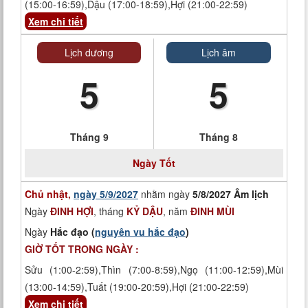
(15:00-16:59),Dậu (17:00-18:59),Hợi (21:00-22:59)
Xem chi tiết
Lịch dương
Lịch âm
5
5
Tháng 9
Tháng 8
Ngày
Tốt
Chủ nhật,
ngày 5/9/2027
nhằm ngày
5/8/2027 Âm lịch
Ngày
ĐINH HỢI
, tháng
KỶ DẬU
, năm
ĐINH MÙI
Ngày
Hắc đạo (
nguyên vu hắc đạo
)
GIỜ TỐT TRONG NGÀY :
Sửu (1:00-2:59),Thìn (7:00-8:59),Ngọ (11:00-12:59),Mùi
(13:00-14:59),Tuất (19:00-20:59),Hợi (21:00-22:59)
Xem chi tiết