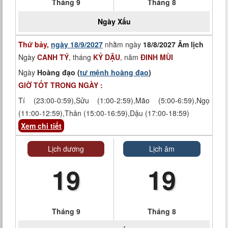
Tháng 9
Tháng 8
Ngày
Xấu
Thứ bảy,
ngày 18/9/2027
nhằm ngày
18/8/2027 Âm lịch
Ngày
CANH TÝ
, tháng
KỶ DẬU
, năm
ĐINH MÙI
Ngày
Hoàng đạo (
tư mệnh hoàng đạo
)
GIỜ TỐT TRONG NGÀY :
Tí (23:00-0:59),Sửu (1:00-2:59),Mão (5:00-6:59),Ngọ
(11:00-12:59),Thân (15:00-16:59),Dậu (17:00-18:59)
Xem chi tiết
Lịch dương
Lịch âm
19
19
Tháng 9
Tháng 8