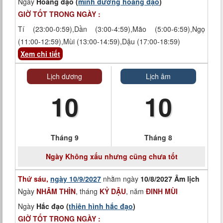
Ngày
Hoàng đạo (
minh đường hoàng đạo
)
GIỜ TỐT TRONG NGÀY :
Tí (23:00-0:59),Dần (3:00-4:59),Mão (5:00-6:59),Ngọ
(11:00-12:59),Mùi (13:00-14:59),Dậu (17:00-18:59)
Xem chi tiết
Lịch dương
Lịch âm
10
10
Tháng 9
Tháng 8
Ngày
Không xấu nhưng cũng chưa tốt
Thứ sáu,
ngày 10/9/2027
nhằm ngày
10/8/2027 Âm lịch
Ngày
NHÂM THÌN
, tháng
KỶ DẬU
, năm
ĐINH MÙI
Ngày
Hắc đạo (
thiên hình hắc đạo
)
GIỜ TỐT TRONG NGÀY :