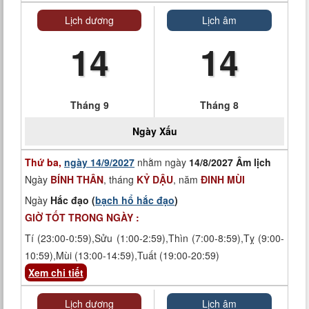
Lịch dương
Lịch âm
14
14
Tháng 9
Tháng 8
Ngày
Xấu
Thứ ba,
ngày 14/9/2027
nhằm ngày
14/8/2027 Âm lịch
Ngày
BÍNH THÂN
, tháng
KỶ DẬU
, năm
ĐINH MÙI
Ngày
Hắc đạo (
bạch hổ hắc đạo
)
GIỜ TỐT TRONG NGÀY :
Tí (23:00-0:59),Sửu (1:00-2:59),Thìn (7:00-8:59),Tỵ (9:00-
10:59),Mùi (13:00-14:59),Tuất (19:00-20:59)
Xem chi tiết
Lịch dương
Lịch âm