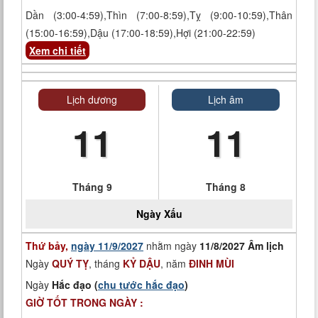
Dần (3:00-4:59),Thìn (7:00-8:59),Tỵ (9:00-10:59),Thân
(15:00-16:59),Dậu (17:00-18:59),Hợi (21:00-22:59)
Xem chi tiết
Lịch dương
Lịch âm
11
11
Tháng 9
Tháng 8
Ngày
Xấu
Thứ bảy,
ngày 11/9/2027
nhằm ngày
11/8/2027 Âm lịch
Ngày
QUÝ TỴ
, tháng
KỶ DẬU
, năm
ĐINH MÙI
Ngày
Hắc đạo (
chu tước hắc đạo
)
GIỜ TỐT TRONG NGÀY :