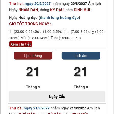
Thứ hai,
ngày 20/9/2027
nhằm ngày
20/8/2027 Âm lịch
Ngày
NHÂM DẦN
, tháng
KỶ DẬU
, năm
ĐINH MÙI
Ngày
Hoàng đạo (
thanh long hoàng đạo
)
GIỜ TỐT TRONG NGÀY :
Tí (23:00-0:59),Sửu (1:00-2:59),Thìn (7:00-8:59),Tỵ (9:00-
10:59),Mùi (13:00-14:59),Tuất (19:00-20:59)
Xem chi tiết
Lịch dương
Lịch âm
21
21
Tháng 9
Tháng 8
Ngày
Xấu
Thứ ba,
ngày 21/9/2027
nhằm ngày
21/8/2027 Âm lịch