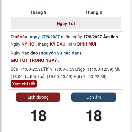
Tháng 9
Tháng 8
Ngày
Tốt
Thứ sáu,
ngày 17/9/2027
nhằm ngày
17/8/2027 Âm lịch
Ngày
KỶ HỢI
, tháng
KỶ DẬU
, năm
ĐINH MÙI
Ngày
Hắc đạo (
nguyên vu hắc đạo
)
GIỜ TỐT TRONG NGÀY :
Sửu (1:00-2:59),Thìn (7:00-8:59),Ngọ (11:00-12:59),Mùi
(13:00-14:59),Tuất (19:00-20:59),Hợi (21:00-22:59)
Xem chi tiết
Lịch dương
Lịch âm
18
18