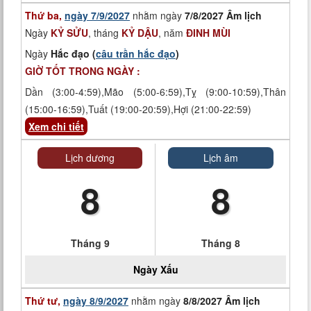
Thứ ba,
ngày 7/9/2027
nhằm ngày
7/8/2027 Âm lịch
Ngày
KỶ SỬU
, tháng
KỶ DẬU
, năm
ĐINH MÙI
Ngày
Hắc đạo (
câu trần hắc đạo
)
GIỜ TỐT TRONG NGÀY :
Dần (3:00-4:59),Mão (5:00-6:59),Tỵ (9:00-10:59),Thân
(15:00-16:59),Tuất (19:00-20:59),Hợi (21:00-22:59)
Xem chi tiết
Lịch dương
Lịch âm
8
8
Tháng 9
Tháng 8
Ngày
Xấu
Thứ tư,
ngày 8/9/2027
nhằm ngày
8/8/2027 Âm lịch