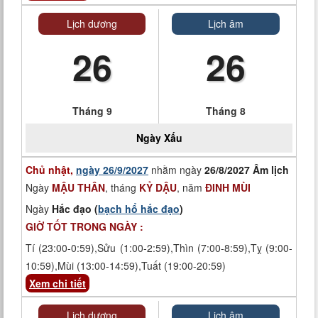
Lịch dương
Lịch âm
26
26
Tháng 9
Tháng 8
Ngày
Xấu
Chủ nhật,
ngày 26/9/2027
nhằm ngày
26/8/2027 Âm lịch
Ngày
MẬU THÂN
, tháng
KỶ DẬU
, năm
ĐINH MÙI
Ngày
Hắc đạo (
bạch hổ hắc đạo
)
GIỜ TỐT TRONG NGÀY :
Tí (23:00-0:59),Sửu (1:00-2:59),Thìn (7:00-8:59),Tỵ (9:00-
10:59),Mùi (13:00-14:59),Tuất (19:00-20:59)
Xem chi tiết
Lịch dương
Lịch âm