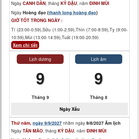
Ngày
CANH DẦN
, tháng
KỶ DẬU
, năm
ĐINH MÙI
Ngày
Hoàng đạo (
thanh long hoàng đạo
)
GIỜ TỐT TRONG NGÀY :
Tí (23:00-0:59),Sửu (1:00-2:59),Thìn (7:00-8:59),Tỵ (9:00-
10:59),Mùi (13:00-14:59),Tuất (19:00-20:59)
Xem chi tiết
Lịch dương
Lịch âm
9
9
Tháng 9
Tháng 8
Ngày
Xấu
Thứ năm,
ngày 9/9/2027
nhằm ngày
9/8/2027 Âm lịch
Ngày
TÂN MÃO
, tháng
KỶ DẬU
, năm
ĐINH MÙI