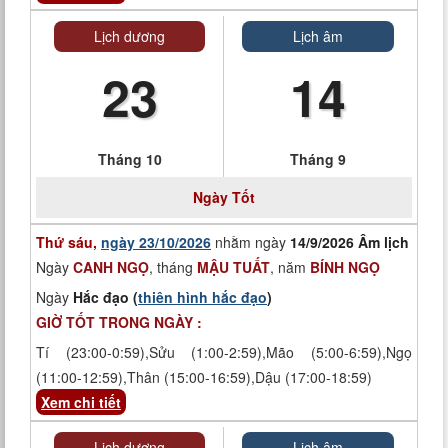
Lịch dương
Lịch âm
23
14
Tháng 10
Tháng 9
Ngày
Tốt
Thứ sáu,
ngày 23/10/2026
nhằm ngày
14/9/2026 Âm lịch
Ngày
CANH NGỌ
, tháng
MẬU TUẤT
, năm
BÍNH NGỌ
Ngày
Hắc đạo (
thiên hình hắc đạo
)
GIỜ TỐT TRONG NGÀY :
Tí (23:00-0:59),Sửu (1:00-2:59),Mão (5:00-6:59),Ngọ
(11:00-12:59),Thân (15:00-16:59),Dậu (17:00-18:59)
Xem chi tiết
Lịch dương
Lịch âm