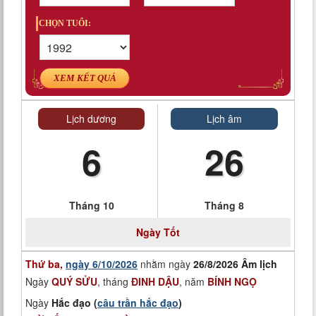
CHỌN TUỔI:
XEM KẾT QUẢ
Lịch dương
Lịch âm
6
26
Tháng 10
Tháng 8
Ngày
Tốt
Thứ ba,
ngày 6/10/2026
nhằm ngày
26/8/2026 Âm lịch
Ngày
QUÝ SỬU
, tháng
ĐINH DẬU
, năm
BÍNH NGỌ
Ngày
Hắc đạo (
câu trần hắc đạo
)