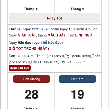
Tháng 10
Tháng 9
Ngày
Tốt
Thứ ba,
ngày 27/10/2026
nhằm ngày
18/9/2026 Âm lịch
Ngày
GIÁP TUẤT
, tháng
MẬU TUẤT
, năm
BÍNH NGỌ
Ngày
Hắc đạo (
bạch hổ hắc đạo
)
GIỜ TỐT TRONG NGÀY :
Dần (3:00-4:59),Thìn (7:00-8:59),Tỵ (9:00-10:59),Thân
(15:00-16:59),Dậu (17:00-18:59),Hợi (21:00-22:59)
Xem chi tiết
Lịch dương
Lịch âm
28
19
Tháng 10
Tháng 9