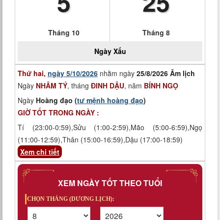
5
25
Tháng 10
Tháng 8
Ngày
Xấu
Thứ hai,
ngày 5/10/2026
nhằm ngày
25/8/2026 Âm lịch
Ngày
NHÂM TÝ
, tháng
ĐINH DẬU
, năm
BÍNH NGỌ
Ngày
Hoàng đạo (
tư mệnh hoàng đạo
)
GIỜ TỐT TRONG NGÀY :
Tí (23:00-0:59),Sửu (1:00-2:59),Mão (5:00-6:59),Ngọ
(11:00-12:59),Thân (15:00-16:59),Dậu (17:00-18:59)
Xem chi tiết
XEM NGÀY TỐT THEO TUỔI
CHỌN THÁNG (DƯƠNG LỊCH):