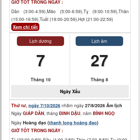
GIỜ TỐT TRONG NGÀY :
Dần (3:00-4:59),Mão (5:00-6:59),Tỵ (9:00-10:59),Thân
(15:00-16:59),Tuất (19:00-20:59),Hợi (21:00-22:59)
Xem chi tiết
Lịch dương
Lịch âm
7
27
Tháng 10
Tháng 8
Ngày
Xấu
Thứ tư,
ngày 7/10/2026
nhằm ngày
27/8/2026 Âm lịch
Ngày
GIÁP DẦN
, tháng
ĐINH DẬU
, năm
BÍNH NGỌ
Ngày
Hoàng đạo (
thanh long hoàng đạo
)
GIỜ TỐT TRONG NGÀY :
Tí (23:00-0:59),Sửu (1:00-2:59),Thìn (7:00-8:59),Tỵ (9:00-