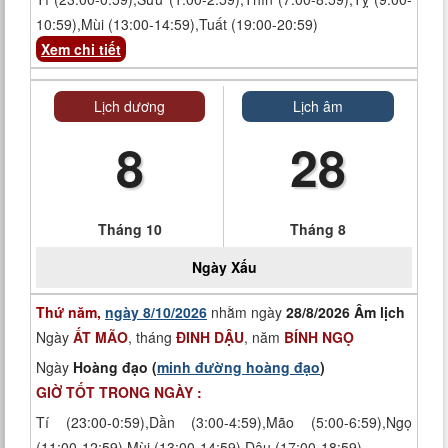
10:59),Mùi (13:00-14:59),Tuất (19:00-20:59)
Xem chi tiết
Lịch dương
Lịch âm
8
28
Tháng 10
Tháng 8
Ngày
Xấu
Thứ năm,
ngày 8/10/2026
nhằm ngày
28/8/2026 Âm lịch
Ngày
ẤT MÃO
, tháng
ĐINH DẬU
, năm
BÍNH NGỌ
Ngày
Hoàng đạo (
minh đường hoàng đạo
)
GIỜ TỐT TRONG NGÀY :
Tí (23:00-0:59),Dần (3:00-4:59),Mão (5:00-6:59),Ngọ
(11:00-12:59),Mùi (13:00-14:59),Dậu (17:00-18:59)