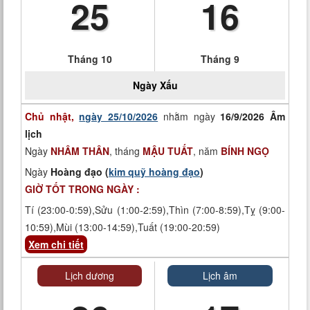
25
16
Tháng 10
Tháng 9
Ngày
Xấu
Chủ nhật,
ngày 25/10/2026
nhằm ngày
16/9/2026 Âm
lịch
Ngày
NHÂM THÂN
, tháng
MẬU TUẤT
, năm
BÍNH NGỌ
Ngày
Hoàng đạo (
kim quỹ hoàng đạo
)
GIỜ TỐT TRONG NGÀY :
Tí (23:00-0:59),Sửu (1:00-2:59),Thìn (7:00-8:59),Tỵ (9:00-
10:59),Mùi (13:00-14:59),Tuất (19:00-20:59)
Xem chi tiết
Lịch dương
Lịch âm