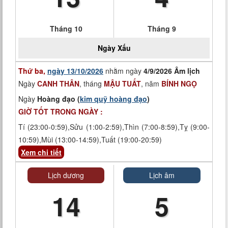
Tháng 10
Tháng 9
Ngày
Xấu
Thứ ba,
ngày 13/10/2026
nhằm ngày
4/9/2026 Âm lịch
Ngày
CANH THÂN
, tháng
MẬU TUẤT
, năm
BÍNH NGỌ
Ngày
Hoàng đạo (
kim quỹ hoàng đạo
)
GIỜ TỐT TRONG NGÀY :
Tí (23:00-0:59),Sửu (1:00-2:59),Thìn (7:00-8:59),Tỵ (9:00-
10:59),Mùi (13:00-14:59),Tuất (19:00-20:59)
Xem chi tiết
Lịch dương
Lịch âm
14
5