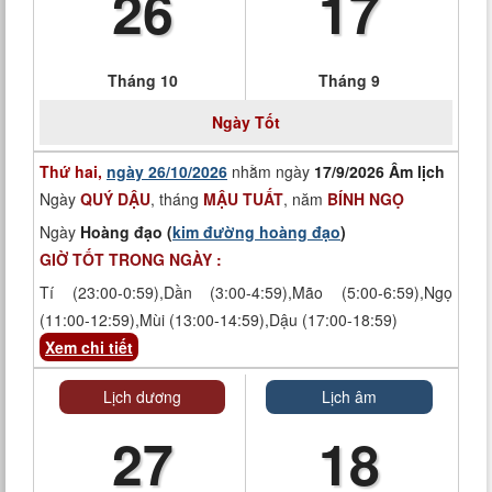
26
17
Tháng 10
Tháng 9
Ngày
Tốt
Thứ hai,
ngày 26/10/2026
nhằm ngày
17/9/2026 Âm lịch
Ngày
QUÝ DẬU
, tháng
MẬU TUẤT
, năm
BÍNH NGỌ
Ngày
Hoàng đạo (
kim đường hoàng đạo
)
GIỜ TỐT TRONG NGÀY :
Tí (23:00-0:59),Dần (3:00-4:59),Mão (5:00-6:59),Ngọ
(11:00-12:59),Mùi (13:00-14:59),Dậu (17:00-18:59)
Xem chi tiết
Lịch dương
Lịch âm
27
18