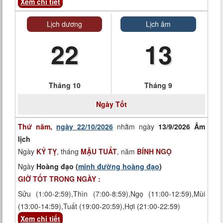
Xem chi tiết
Lịch dương
Lịch âm
22
13
Tháng 10
Tháng 9
Ngày
Tốt
Thứ năm,
ngày 22/10/2026
nhằm ngày
13/9/2026 Âm
lịch
Ngày
KỶ TỴ
, tháng
MẬU TUẤT
, năm
BÍNH NGỌ
Ngày
Hoàng đạo (
minh đường hoàng đạo
)
GIỜ TỐT TRONG NGÀY :
Sửu (1:00-2:59),Thìn (7:00-8:59),Ngọ (11:00-12:59),Mùi
(13:00-14:59),Tuất (19:00-20:59),Hợi (21:00-22:59)
Xem chi tiết