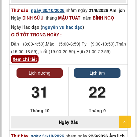
Thứ sáu,
ngày 30/10/2026
nhằm ngày
21/9/2026 Âm lịch
Ngày
ĐINH SỬU
, tháng
MẬU TUẤT
, năm
BÍNH NGỌ
Ngày
Hắc đạo (
nguyên vu hắc đạo
)
GIỜ TỐT TRONG NGÀY :
Dần (3:00-4:59),Mão (5:00-6:59),Tỵ (9:00-10:59),Thân
(15:00-16:59),Tuất (19:00-20:59),Hợi (21:00-22:59)
Xem chi tiết
Lịch dương
Lịch âm
31
22
Tháng 10
Tháng 9
Ngày
Xấu
Thứ bảy,
ngày 31/10/2026
nhằm ngày
22/9/2026 Âm lịch