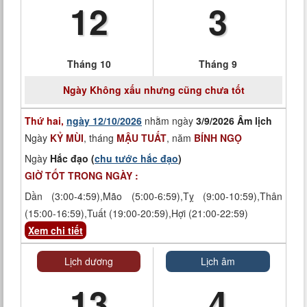
12
3
Tháng 10
Tháng 9
Ngày
Không xấu nhưng cũng chưa tốt
Thứ hai,
ngày 12/10/2026
nhằm ngày
3/9/2026 Âm lịch
Ngày
KỶ MÙI
, tháng
MẬU TUẤT
, năm
BÍNH NGỌ
Ngày
Hắc đạo (
chu tước hắc đạo
)
GIỜ TỐT TRONG NGÀY :
Dần (3:00-4:59),Mão (5:00-6:59),Tỵ (9:00-10:59),Thân
(15:00-16:59),Tuất (19:00-20:59),Hợi (21:00-22:59)
Xem chi tiết
Lịch dương
Lịch âm
13
4