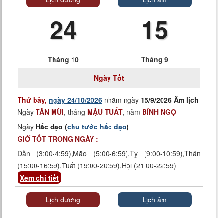
24
15
Tháng 10
Tháng 9
Ngày
Tốt
Thứ bảy,
ngày 24/10/2026
nhằm ngày
15/9/2026 Âm lịch
Ngày
TÂN MÙI
, tháng
MẬU TUẤT
, năm
BÍNH NGỌ
Ngày
Hắc đạo (
chu tước hắc đạo
)
GIỜ TỐT TRONG NGÀY :
Dần (3:00-4:59),Mão (5:00-6:59),Tỵ (9:00-10:59),Thân
(15:00-16:59),Tuất (19:00-20:59),Hợi (21:00-22:59)
Xem chi tiết
Lịch dương
Lịch âm