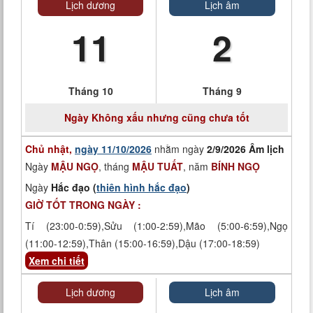
Lịch dương
Lịch âm
11
2
Tháng 10
Tháng 9
Ngày
Không xấu nhưng cũng chưa tốt
Chủ nhật,
ngày 11/10/2026
nhằm ngày
2/9/2026 Âm lịch
Ngày
MẬU NGỌ
, tháng
MẬU TUẤT
, năm
BÍNH NGỌ
Ngày
Hắc đạo (
thiên hình hắc đạo
)
GIỜ TỐT TRONG NGÀY :
Tí (23:00-0:59),Sửu (1:00-2:59),Mão (5:00-6:59),Ngọ
(11:00-12:59),Thân (15:00-16:59),Dậu (17:00-18:59)
Xem chi tiết
Lịch dương
Lịch âm