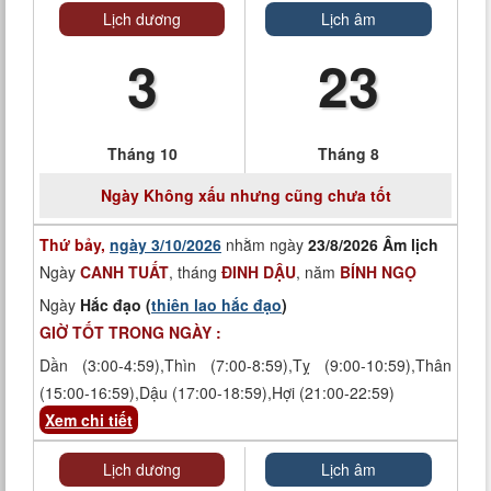
Lịch dương
Lịch âm
3
23
Tháng 10
Tháng 8
Ngày
Không xấu nhưng cũng chưa tốt
Thứ bảy,
ngày 3/10/2026
nhằm ngày
23/8/2026 Âm lịch
Ngày
CANH TUẤT
, tháng
ĐINH DẬU
, năm
BÍNH NGỌ
Ngày
Hắc đạo (
thiên lao hắc đạo
)
GIỜ TỐT TRONG NGÀY :
Dần (3:00-4:59),Thìn (7:00-8:59),Tỵ (9:00-10:59),Thân
(15:00-16:59),Dậu (17:00-18:59),Hợi (21:00-22:59)
Xem chi tiết
Lịch dương
Lịch âm