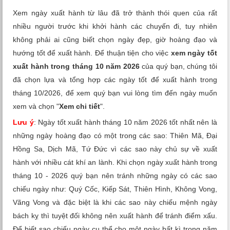
Xem tuổi
Xem ngày xuất hành từ lâu đã trở thành thói quen của rất
nhiều người trước khi khởi hành các chuyến đi, tuy nhiên
Xem bói
không phải ai cũng biết chọn ngày đẹp, giờ hoàng đạo và
hướng tốt để xuất hành. Để thuận tiện cho việc
xem ngày tốt
Tướng số
xuất hành trong tháng 10 năm 2026
của quý bạn, chúng tôi
đã chọn lựa và tổng hợp các ngày tốt để xuất hành trong
Cung hoàng đạo
tháng 10/2026, để xem quý bạn vui lòng tìm đến ngày muốn
xem và chọn "
Xem chi tiết
".
Lưu ý
: Ngày tốt xuất hành tháng 10 năm 2026 tốt nhất nên là
những ngày hoàng đạo có một trong các sao: Thiên Mã, Đại
Hồng Sa, Dịch Mã, Tứ Đức vì các sao này chủ sự về xuất
hành với nhiều cát khí an lành. Khi chọn ngày xuất hành trong
tháng 10 - 2026 quý bạn nên tránh những ngày có các sao
chiếu ngày như: Quý Cốc, Kiếp Sát, Thiên Hình, Không Vong,
Vãng Vong và đặc biệt là khi các sao này chiếu mệnh ngày
bách kỵ thì tuyệt đối không nên xuất hành để tránh điểm xấu.
Để biết sao chiếu ngày cụ thể cho một ngày bất kì trong năm