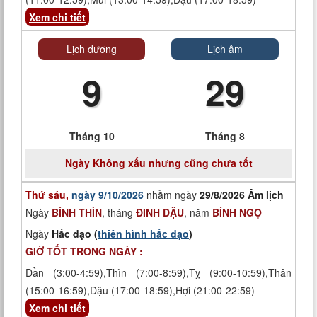
Xem chi tiết
Lịch dương
Lịch âm
9
29
Tháng 10
Tháng 8
Ngày
Không xấu nhưng cũng chưa tốt
Thứ sáu,
ngày 9/10/2026
nhằm ngày
29/8/2026 Âm lịch
Ngày
BÍNH THÌN
, tháng
ĐINH DẬU
, năm
BÍNH NGỌ
Ngày
Hắc đạo (
thiên hình hắc đạo
)
GIỜ TỐT TRONG NGÀY :
Dần (3:00-4:59),Thìn (7:00-8:59),Tỵ (9:00-10:59),Thân
(15:00-16:59),Dậu (17:00-18:59),Hợi (21:00-22:59)
Xem chi tiết