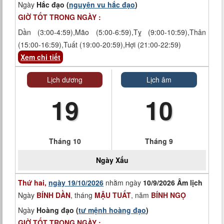
Ngày
Hắc đạo (
nguyên vu hắc đạo
)
GIỜ TỐT TRONG NGÀY :
Dần (3:00-4:59),Mão (5:00-6:59),Tỵ (9:00-10:59),Thân
(15:00-16:59),Tuất (19:00-20:59),Hợi (21:00-22:59)
Xem chi tiết
Lịch dương
Lịch âm
19
10
Tháng 10
Tháng 9
Ngày
Xấu
Thứ hai,
ngày 19/10/2026
nhằm ngày
10/9/2026 Âm lịch
Ngày
BÍNH DẦN
, tháng
MẬU TUẤT
, năm
BÍNH NGỌ
Ngày
Hoàng đạo (
tư mệnh hoàng đạo
)
GIỜ TỐT TRONG NGÀY :