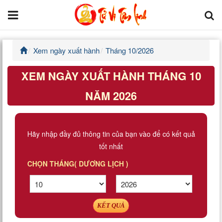
Xem ngày xuất hành
Tháng 10/2026
Trang chủ
XEM NGÀY XUẤT HÀNH THÁNG 10
Tử Vi Đẩu Số
NĂM 2026
Tử Vi 12 Con Giáp
Phong thủy
Hãy nhập đầy đủ thông tin của bạn vào để có kết quả
tốt nhất
Kinh Dịch
CHỌN THÁNG( DƯƠNG LỊCH )
Văn Hoa Tâm linh
Xem ngày
KẾT QUẢ