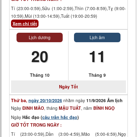
Tí (23:00-0:59),Sửu (1:00-2:59),Thìn (7:00-8:59),Tỵ (9:00-
10:59),Mùi (13:00-14:59),Tuất (19:00-20:59)
Xem chi tiết
Lịch dương
Lịch âm
20
11
Tháng 10
Tháng 9
Ngày
Tốt
Thứ ba,
ngày 20/10/2026
nhằm ngày
11/9/2026 Âm lịch
Ngày
ĐINH MÃO
, tháng
MẬU TUẤT
, năm
BÍNH NGỌ
Ngày
Hắc đạo (
câu trần hắc đạo
)
GIỜ TỐT TRONG NGÀY :
Tí (23:00-0:59),Dần (3:00-4:59),Mão (5:00-6:59),Ngọ