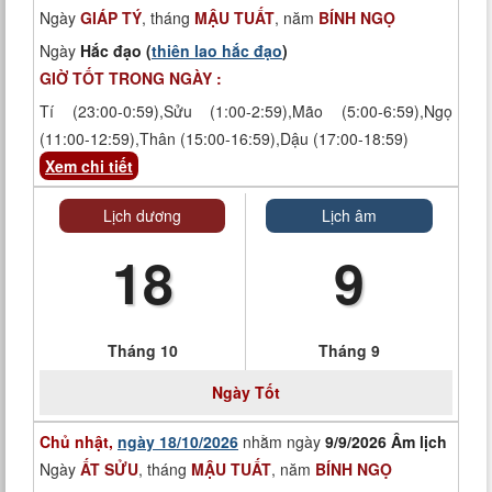
Ngày
GIÁP TÝ
, tháng
MẬU TUẤT
, năm
BÍNH NGỌ
Ngày
Hắc đạo (
thiên lao hắc đạo
)
GIỜ TỐT TRONG NGÀY :
Tí (23:00-0:59),Sửu (1:00-2:59),Mão (5:00-6:59),Ngọ
(11:00-12:59),Thân (15:00-16:59),Dậu (17:00-18:59)
Xem chi tiết
Lịch dương
Lịch âm
18
9
Tháng 10
Tháng 9
Ngày
Tốt
Chủ nhật,
ngày 18/10/2026
nhằm ngày
9/9/2026 Âm lịch
Ngày
ẤT SỬU
, tháng
MẬU TUẤT
, năm
BÍNH NGỌ