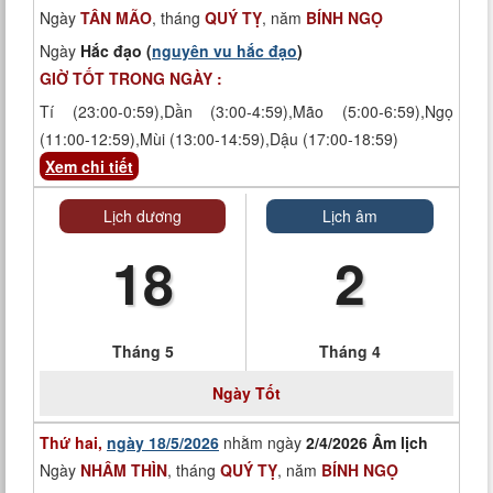
Ngày
TÂN MÃO
, tháng
QUÝ TỴ
, năm
BÍNH NGỌ
Ngày
Hắc đạo (
nguyên vu hắc đạo
)
GIỜ TỐT TRONG NGÀY :
Tí (23:00-0:59),Dần (3:00-4:59),Mão (5:00-6:59),Ngọ
(11:00-12:59),Mùi (13:00-14:59),Dậu (17:00-18:59)
Xem chi tiết
Lịch dương
Lịch âm
18
2
Tháng 5
Tháng 4
Ngày
Tốt
Thứ hai,
ngày 18/5/2026
nhằm ngày
2/4/2026 Âm lịch
Ngày
NHÂM THÌN
, tháng
QUÝ TỴ
, năm
BÍNH NGỌ