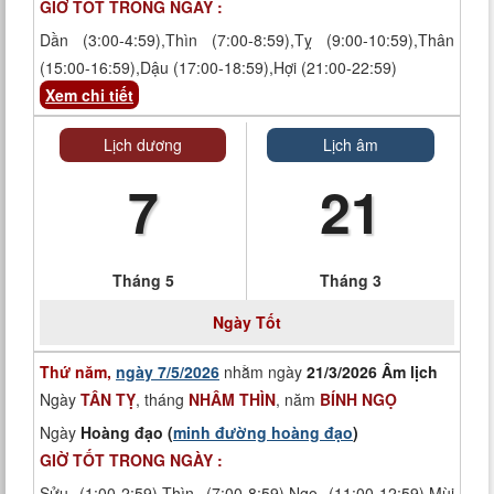
GIỜ TỐT TRONG NGÀY :
Dần (3:00-4:59),Thìn (7:00-8:59),Tỵ (9:00-10:59),Thân
(15:00-16:59),Dậu (17:00-18:59),Hợi (21:00-22:59)
Xem chi tiết
Lịch dương
Lịch âm
7
21
Tháng 5
Tháng 3
Ngày
Tốt
Thứ năm,
ngày 7/5/2026
nhằm ngày
21/3/2026 Âm lịch
Ngày
TÂN TỴ
, tháng
NHÂM THÌN
, năm
BÍNH NGỌ
Ngày
Hoàng đạo (
minh đường hoàng đạo
)
GIỜ TỐT TRONG NGÀY :
Sửu (1:00-2:59),Thìn (7:00-8:59),Ngọ (11:00-12:59),Mùi