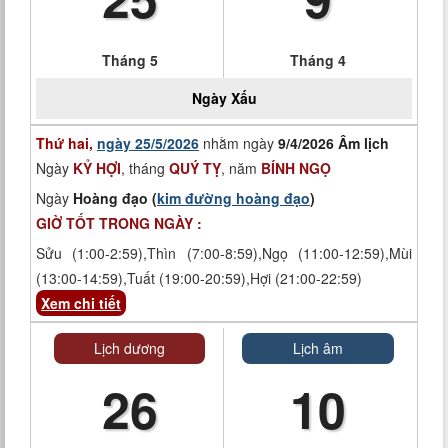
Tháng 5
Tháng 4
Ngày
Xấu
Thứ hai,
ngày 25/5/2026
nhằm ngày
9/4/2026 Âm lịch
Ngày
KỶ HỢI
, tháng
QUÝ TỴ
, năm
BÍNH NGỌ
Ngày
Hoàng đạo (
kim đường hoàng đạo
)
GIỜ TỐT TRONG NGÀY :
Sửu (1:00-2:59),Thìn (7:00-8:59),Ngọ (11:00-12:59),Mùi
(13:00-14:59),Tuất (19:00-20:59),Hợi (21:00-22:59)
Xem chi tiết
Lịch dương
Lịch âm
26
10