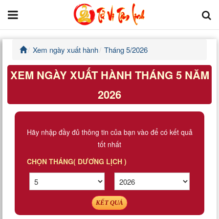
Xem ngày xuất hành
Tháng 5/2026
Trang chủ
XEM NGÀY XUẤT HÀNH THÁNG 5 NĂM
Tử Vi Đẩu Số
2026
Tử Vi 12 Con Giáp
Phong thủy
Hãy nhập đầy đủ thông tin của bạn vào để có kết quả
tốt nhất
Kinh Dịch
CHỌN THÁNG( DƯƠNG LỊCH )
Văn Hoa Tâm linh
Xem ngày
KẾT QUẢ