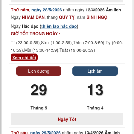
Thứ năm,
ngày 28/5/2026
nhằm ngày
12/4/2026 Âm lịch
Ngày
NHÂM DẦN
, tháng
QUÝ TỴ
, năm
BÍNH NGỌ
Ngày
Hắc đạo (
thiên lao hắc đạo
)
GIỜ TỐT TRONG NGÀY :
Tí (23:00-0:59),Sửu (1:00-2:59),Thìn (7:00-8:59),Tỵ (9:00-
10:59),Mùi (13:00-14:59),Tuất (19:00-20:59)
Xem chi tiết
Lịch dương
Lịch âm
29
13
Tháng 5
Tháng 4
Ngày
Tốt
Thứ sáu,
ngày 29/5/2026
nhằm ngày
13/4/2026 Âm lịch