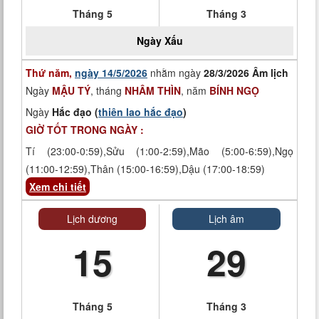
Tháng 5
Tháng 3
Ngày
Xấu
Thứ năm,
ngày 14/5/2026
nhằm ngày
28/3/2026 Âm lịch
Ngày
MẬU TÝ
, tháng
NHÂM THÌN
, năm
BÍNH NGỌ
Ngày
Hắc đạo (
thiên lao hắc đạo
)
GIỜ TỐT TRONG NGÀY :
Tí (23:00-0:59),Sửu (1:00-2:59),Mão (5:00-6:59),Ngọ
(11:00-12:59),Thân (15:00-16:59),Dậu (17:00-18:59)
Xem chi tiết
Lịch dương
Lịch âm
15
29
Tháng 5
Tháng 3