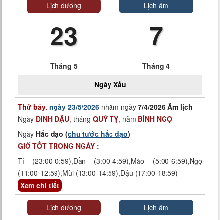
Lịch dương
Lịch âm
23
7
Tháng 5
Tháng 4
Ngày
Xấu
Thứ bảy,
ngày 23/5/2026
nhằm ngày
7/4/2026 Âm lịch
Ngày
ĐINH DẬU
, tháng
QUÝ TỴ
, năm
BÍNH NGỌ
Ngày
Hắc đạo (
chu tước hắc đạo
)
GIỜ TỐT TRONG NGÀY :
Tí (23:00-0:59),Dần (3:00-4:59),Mão (5:00-6:59),Ngọ
(11:00-12:59),Mùi (13:00-14:59),Dậu (17:00-18:59)
Xem chi tiết
Lịch dương
Lịch âm