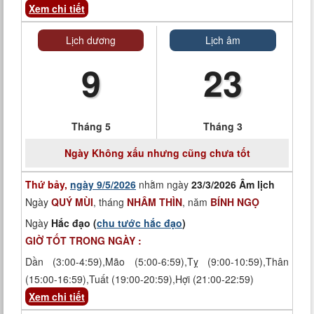
Xem chi tiết
Lịch dương
Lịch âm
9
23
Tháng 5
Tháng 3
Ngày
Không xấu nhưng cũng chưa tốt
Thứ bảy,
ngày 9/5/2026
nhằm ngày
23/3/2026 Âm lịch
Ngày
QUÝ MÙI
, tháng
NHÂM THÌN
, năm
BÍNH NGỌ
Ngày
Hắc đạo (
chu tước hắc đạo
)
GIỜ TỐT TRONG NGÀY :
Dần (3:00-4:59),Mão (5:00-6:59),Tỵ (9:00-10:59),Thân
(15:00-16:59),Tuất (19:00-20:59),Hợi (21:00-22:59)
Xem chi tiết