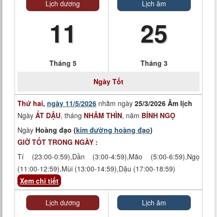
Lịch dương
Lịch âm
11
25
Tháng 5
Tháng 3
Ngày
Tốt
Thứ hai,
ngày 11/5/2026
nhằm ngày
25/3/2026 Âm lịch
Ngày
ẤT DẬU
, tháng
NHÂM THÌN
, năm
BÍNH NGỌ
Ngày
Hoàng đạo (
kim đường hoàng đạo
)
GIỜ TỐT TRONG NGÀY :
Tí (23:00-0:59),Dần (3:00-4:59),Mão (5:00-6:59),Ngọ
(11:00-12:59),Mùi (13:00-14:59),Dậu (17:00-18:59)
Xem chi tiết
Lịch dương
Lịch âm