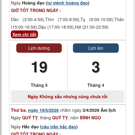
Ngày
Hoàng đạo (
tư mệnh hoàng đạo
)
GIỜ TỐT TRONG NGÀY :
Dần (3:00-4:59),Thìn (7:00-8:59),Tỵ (9:00-10:59),Thân
(15:00-16:59),Dậu (17:00-18:59),Hợi (21:00-22:59)
Xem chi tiết
Lịch dương
Lịch âm
19
3
Tháng 5
Tháng 4
Ngày
Không xấu nhưng cũng chưa tốt
Thứ ba,
ngày 19/5/2026
nhằm ngày
3/4/2026 Âm lịch
Ngày
QUÝ TỴ
, tháng
QUÝ TỴ
, năm
BÍNH NGỌ
Ngày
Hắc đạo (
câu trần hắc đạo
)
GIỜ TỐT TRONG NGÀY :