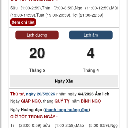
Sửu (1:00-2:59),Thìn (7:00-8:59),Ngọ (11:00-12:59),Mùi
(13:00-14:59),Tuất (19:00-20:59),Hợi (21:00-22:59)
Xem chi tiết
Lịch dương
Lịch âm
20
4
Tháng 5
Tháng 4
Ngày
Xấu
Thứ tư,
ngày 20/5/2026
nhằm ngày
4/4/2026 Âm lịch
Ngày
GIÁP NGỌ
, tháng
QUÝ TỴ
, năm
BÍNH NGỌ
Ngày
Hoàng đạo (
thanh long hoàng đạo
)
GIỜ TỐT TRONG NGÀY :
Tí (23:00-0:59),Sửu (1:00-2:59),Mão (5:00-6:59),Ngọ