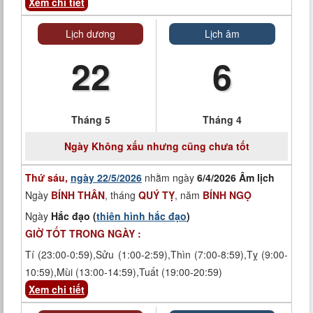
Xem chi tiết
Lịch dương
Lịch âm
22
6
Tháng 5
Tháng 4
Ngày
Không xấu nhưng cũng chưa tốt
Thứ sáu,
ngày 22/5/2026
nhằm ngày
6/4/2026 Âm lịch
Ngày
BÍNH THÂN
, tháng
QUÝ TỴ
, năm
BÍNH NGỌ
Ngày
Hắc đạo (
thiên hình hắc đạo
)
GIỜ TỐT TRONG NGÀY :
Tí (23:00-0:59),Sửu (1:00-2:59),Thìn (7:00-8:59),Tỵ (9:00-
10:59),Mùi (13:00-14:59),Tuất (19:00-20:59)
Xem chi tiết