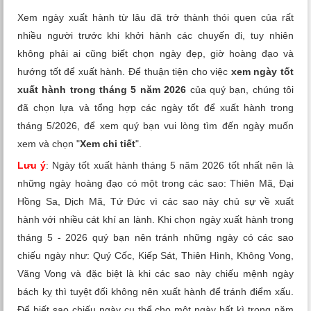
Xem tuổi
Xem ngày xuất hành từ lâu đã trở thành thói quen của rất
nhiều người trước khi khởi hành các chuyến đi, tuy nhiên
Xem bói
không phải ai cũng biết chọn ngày đẹp, giờ hoàng đạo và
hướng tốt để xuất hành. Để thuận tiện cho việc
xem ngày tốt
Tướng số
xuất hành trong tháng 5 năm 2026
của quý bạn, chúng tôi
đã chọn lựa và tổng hợp các ngày tốt để xuất hành trong
Cung hoàng đạo
tháng 5/2026, để xem quý bạn vui lòng tìm đến ngày muốn
xem và chọn "
Xem chi tiết
".
Lưu ý
: Ngày tốt xuất hành tháng 5 năm 2026 tốt nhất nên là
những ngày hoàng đạo có một trong các sao: Thiên Mã, Đại
Hồng Sa, Dịch Mã, Tứ Đức vì các sao này chủ sự về xuất
hành với nhiều cát khí an lành. Khi chọn ngày xuất hành trong
tháng 5 - 2026 quý bạn nên tránh những ngày có các sao
chiếu ngày như: Quý Cốc, Kiếp Sát, Thiên Hình, Không Vong,
Vãng Vong và đặc biệt là khi các sao này chiếu mệnh ngày
bách kỵ thì tuyệt đối không nên xuất hành để tránh điểm xấu.
Để biết sao chiếu ngày cụ thể cho một ngày bất kì trong năm