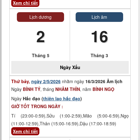
Xem chi tiết
Lịch dương
Lịch âm
2
16
Tháng 5
Tháng 3
Ngày
Xấu
Thứ bảy,
ngày 2/5/2026
nhằm ngày
16/3/2026 Âm lịch
Ngày
BÍNH TÝ
, tháng
NHÂM THÌN
, năm
BÍNH NGỌ
Ngày
Hắc đạo (
thiên lao hắc đạo
)
GIỜ TỐT TRONG NGÀY :
Tí (23:00-0:59),Sửu (1:00-2:59),Mão (5:00-6:59),Ngọ
(11:00-12:59),Thân (15:00-16:59),Dậu (17:00-18:59)
Xem chi tiết