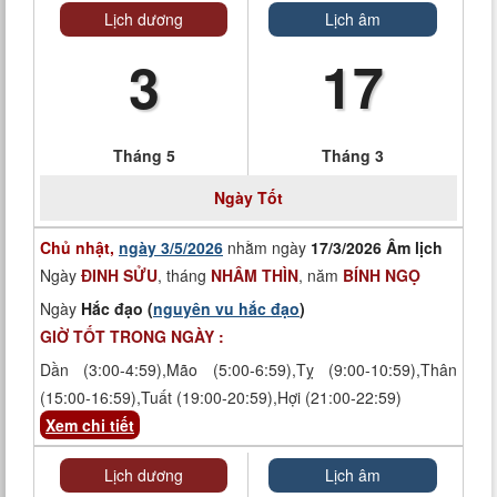
Lịch dương
Lịch âm
3
17
Tháng 5
Tháng 3
Ngày
Tốt
Chủ nhật,
ngày 3/5/2026
nhằm ngày
17/3/2026 Âm lịch
Ngày
ĐINH SỬU
, tháng
NHÂM THÌN
, năm
BÍNH NGỌ
Ngày
Hắc đạo (
nguyên vu hắc đạo
)
GIỜ TỐT TRONG NGÀY :
Dần (3:00-4:59),Mão (5:00-6:59),Tỵ (9:00-10:59),Thân
(15:00-16:59),Tuất (19:00-20:59),Hợi (21:00-22:59)
Xem chi tiết
Lịch dương
Lịch âm