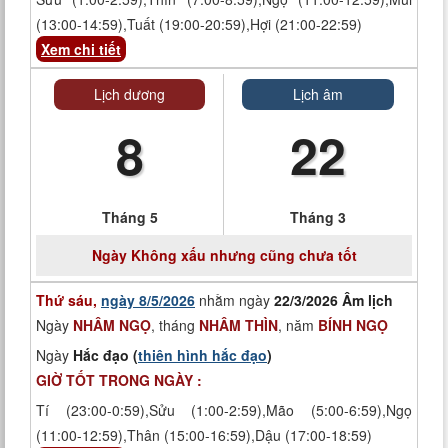
(13:00-14:59),Tuất (19:00-20:59),Hợi (21:00-22:59)
Xem chi tiết
Lịch dương
Lịch âm
8
22
Tháng 5
Tháng 3
Ngày
Không xấu nhưng cũng chưa tốt
Thứ sáu,
ngày 8/5/2026
nhằm ngày
22/3/2026 Âm lịch
Ngày
NHÂM NGỌ
, tháng
NHÂM THÌN
, năm
BÍNH NGỌ
Ngày
Hắc đạo (
thiên hình hắc đạo
)
GIỜ TỐT TRONG NGÀY :
Tí (23:00-0:59),Sửu (1:00-2:59),Mão (5:00-6:59),Ngọ
(11:00-12:59),Thân (15:00-16:59),Dậu (17:00-18:59)