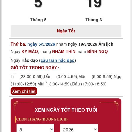
5
19
Tháng 5
Tháng 3
Ngày
Tốt
Thứ ba,
ngày 5/5/2026
nhằm ngày
19/3/2026 Âm lịch
Ngày
KỶ MÃO
, tháng
NHÂM THÌN
, năm
BÍNH NGỌ
Ngày
Hắc đạo (
câu trần hắc đạo
)
GIỜ TỐT TRONG NGÀY :
Tí (23:00-0:59),Dần (3:00-4:59),Mão (5:00-6:59),Ngọ
(11:00-12:59),Mùi (13:00-14:59),Dậu (17:00-18:59)
Xem chi tiết
XEM NGÀY TỐT THEO TUỔI
CHỌN THÁNG (DƯƠNG LỊCH):