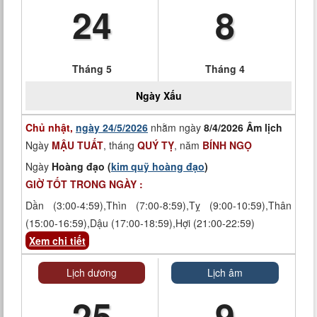
24
8
Tháng 5
Tháng 4
Ngày
Xấu
Chủ nhật,
ngày 24/5/2026
nhằm ngày
8/4/2026 Âm lịch
Ngày
MẬU TUẤT
, tháng
QUÝ TỴ
, năm
BÍNH NGỌ
Ngày
Hoàng đạo (
kim quỹ hoàng đạo
)
GIỜ TỐT TRONG NGÀY :
Dần (3:00-4:59),Thìn (7:00-8:59),Tỵ (9:00-10:59),Thân
(15:00-16:59),Dậu (17:00-18:59),Hợi (21:00-22:59)
Xem chi tiết
Lịch dương
Lịch âm
25
9