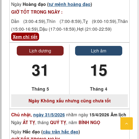
Ngày
Hoàng đạo (
tư mệnh hoàng đạo
)
GIỜ TỐT TRONG NGÀY :
Dần (3:00-4:59),Thìn (7:00-8:59),Tỵ (9:00-10:59),Thân
(15:00-16:59),Dậu (17:00-18:59),Hợi (21:00-22:59)
Xem chi tiết
Lịch dương
Lịch âm
31
15
Tháng 5
Tháng 4
Ngày
Không xấu nhưng cũng chưa tốt
Chủ nhật,
ngày 31/5/2026
nhằm ngày
15/4/2026 Âm lịch
Ngày
ẤT TỴ
, tháng
QUÝ TỴ
, năm
BÍNH NGỌ
Ngày
Hắc đạo (
câu trần hắc đạo
)