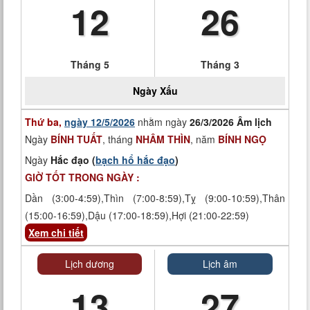
12
26
Tháng 5
Tháng 3
Ngày
Xấu
Thứ ba,
ngày 12/5/2026
nhằm ngày
26/3/2026 Âm lịch
Ngày
BÍNH TUẤT
, tháng
NHÂM THÌN
, năm
BÍNH NGỌ
Ngày
Hắc đạo (
bạch hổ hắc đạo
)
GIỜ TỐT TRONG NGÀY :
Dần (3:00-4:59),Thìn (7:00-8:59),Tỵ (9:00-10:59),Thân
(15:00-16:59),Dậu (17:00-18:59),Hợi (21:00-22:59)
Xem chi tiết
Lịch dương
Lịch âm
13
27