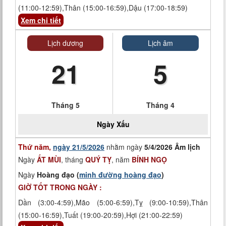
(11:00-12:59),Thân (15:00-16:59),Dậu (17:00-18:59)
Xem chi tiết
Lịch dương
Lịch âm
21
5
Tháng 5
Tháng 4
Ngày
Xấu
Thứ năm,
ngày 21/5/2026
nhằm ngày
5/4/2026 Âm lịch
Ngày
ẤT MÙI
, tháng
QUÝ TỴ
, năm
BÍNH NGỌ
Ngày
Hoàng đạo (
minh đường hoàng đạo
)
GIỜ TỐT TRONG NGÀY :
Dần (3:00-4:59),Mão (5:00-6:59),Tỵ (9:00-10:59),Thân
(15:00-16:59),Tuất (19:00-20:59),Hợi (21:00-22:59)