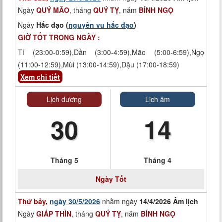
Ngày
QUÝ MÃO
, tháng
QUÝ TỴ
, năm
BÍNH NGỌ
Ngày
Hắc đạo (
nguyên vu hắc đạo
)
GIỜ TỐT TRONG NGÀY :
Tí (23:00-0:59),Dần (3:00-4:59),Mão (5:00-6:59),Ngọ
(11:00-12:59),Mùi (13:00-14:59),Dậu (17:00-18:59)
Xem chi tiết
Lịch dương
Lịch âm
30
14
Tháng 5
Tháng 4
Ngày
Tốt
Thứ bảy,
ngày 30/5/2026
nhằm ngày
14/4/2026 Âm lịch
Ngày
GIÁP THÌN
, tháng
QUÝ TỴ
, năm
BÍNH NGỌ