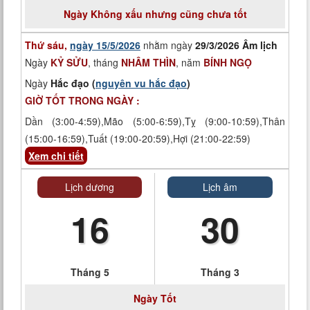
Ngày
Không xấu nhưng cũng chưa tốt
Thứ sáu,
ngày 15/5/2026
nhằm ngày
29/3/2026 Âm lịch
Ngày
KỶ SỬU
, tháng
NHÂM THÌN
, năm
BÍNH NGỌ
Ngày
Hắc đạo (
nguyên vu hắc đạo
)
GIỜ TỐT TRONG NGÀY :
Dần (3:00-4:59),Mão (5:00-6:59),Tỵ (9:00-10:59),Thân
(15:00-16:59),Tuất (19:00-20:59),Hợi (21:00-22:59)
Xem chi tiết
Lịch dương
Lịch âm
16
30
Tháng 5
Tháng 3
Ngày
Tốt