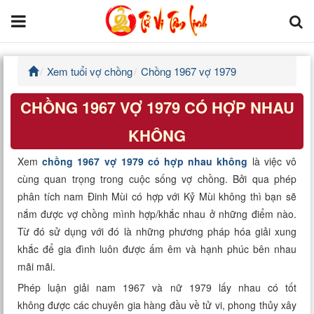
Xem tuổi vợ chồng
Chồng 1967 vợ 1979
Trang chủ
CHỒNG 1967 VỢ 1979 CÓ HỢP NHAU
Tử Vi Đẩu Số
KHÔNG
Tử Vi 12 Con Giáp
Xem
chồng 1967 vợ 1979 có hợp nhau không
là việc vô
cùng quan trọng trong cuộc sống vợ chồng. Bởi qua phép
Phong thủy
phân tích nam Đinh Mùi có hợp với Kỷ Mùi không thì bạn sẽ
nắm được vợ chồng mình hợp/khắc nhau ở những điểm nào.
Kinh Dịch
Từ đó sử dụng với đó là những phương pháp hóa giải xung
khắc để gia đình luôn được ấm êm và hạnh phúc bên nhau
Văn Hoa Tâm linh
mãi mãi.
Xem ngày
Phép luận giải nam 1967 và nữ 1979 lấy nhau có tốt
không được các chuyên gia hàng đầu về tử vi, phong thủy xây