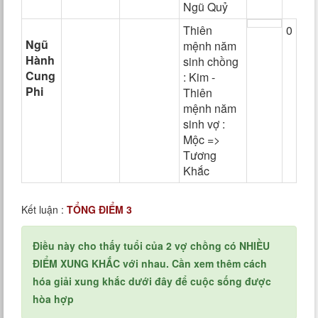
Ngũ Quỷ
Thiên
0
Ngũ
mệnh năm
Hành
sinh chồng
Cung
: Kim -
Phi
Thiên
mệnh năm
sinh vợ :
Mộc =>
Tương
Khắc
Kết luận :
TỔNG ĐIỂM 3
Điều này cho thấy tuổi của 2 vợ chồng có NHIỀU
ĐIỂM XUNG KHẮC với nhau. Cần xem thêm cách
hóa giải xung khắc dưới đây để cuộc sống được
hòa hợp