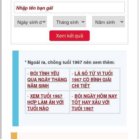
Xem kết quả
* Ngoài ra, chồng tuổi 1967 nên xem thêm:
-
BÓI TÌNH YÊU
-
LÁ SỐ TỬ VI TUỔI
QUA NGÀY THÁNG
1967 CÓ BÌNH GIẢI
NĂM SINH
CHI TIẾT
-
XEM TUỔI 1967
-
BÓI NGÀY HÔM NAY
HỢP LÀM ĂN VỚI
TỐT HAY XẤU VỚI
TUỔI NÀO
TUỔI 1967