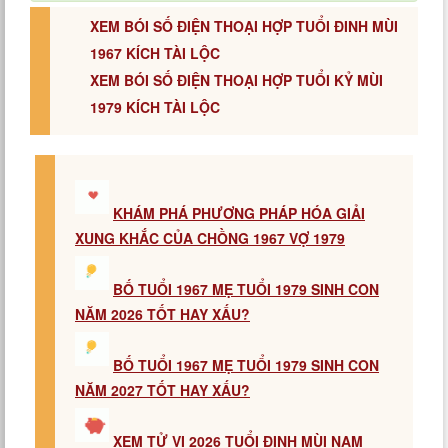
XEM BÓI SỐ ĐIỆN THOẠI HỢP TUỔI ĐINH MÙI
1967 KÍCH TÀI LỘC
XEM BÓI SỐ ĐIỆN THOẠI HỢP TUỔI KỶ MÙI
1979 KÍCH TÀI LỘC
KHÁM PHÁ PHƯƠNG PHÁP HÓA GIẢI
XUNG KHẮC CỦA CHỒNG 1967 VỢ 1979
BỐ TUỔI 1967 MẸ TUỔI 1979 SINH CON
NĂM 2026 TỐT HAY XẤU?
BỐ TUỔI 1967 MẸ TUỔI 1979 SINH CON
NĂM 2027 TỐT HAY XẤU?
XEM TỬ VI 2026 TUỔI ĐINH MÙI NAM