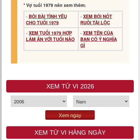
* Vợ tuổi 1979 nên xem thêm:
-
BÓI BÀI TÌNH YÊU
-
XEM BÓI NỐT
CHO TUỔI 1979
RUỒI TÀI LỘC
-
XEM TUỔI 1979 HỢP
-
XEM TÊN CỦA
LÀM ĂN VỚI TUỔI NÀO
BẠN CÓ Ý NGHĨA
GÌ
XEM TỬ VI 2026
Xem ngay
XEM TỬ VI HÀNG NGÀY