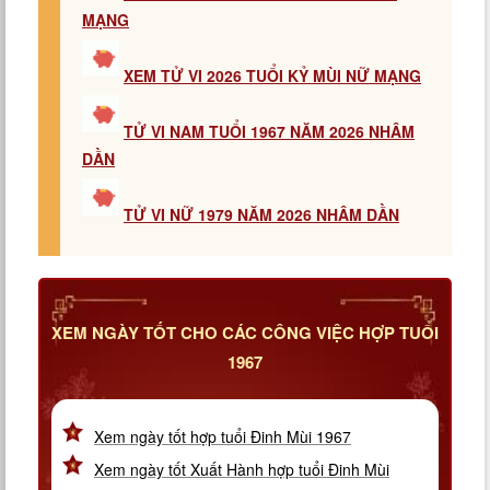
MẠNG
XEM TỬ VI 2026 TUỔI KỶ MÙI NỮ MẠNG
TỬ VI NAM TUỔI 1967 NĂM 2026 NHÂM
DẦN
TỬ VI NỮ 1979 NĂM 2026 NHÂM DẦN
XEM NGÀY TỐT CHO CÁC CÔNG VIỆC HỢP TUỔI
1967
Xem ngày tốt hợp tuổi Đinh Mùi 1967
Xem ngày tốt Xuất Hành hợp tuổi Đinh Mùi