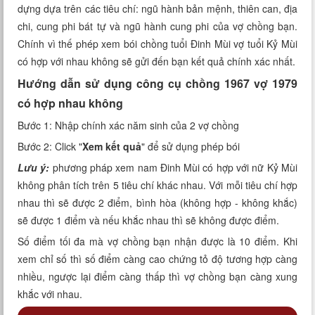
dựng dựa trên các tiêu chí: ngũ hành bản mệnh, thiên can, địa
Xem tuổi
chi, cung phi bát tự và ngũ hành cung phi của vợ chồng bạn.
Chính vì thế phép xem bói chồng tuổi Đinh Mùi vợ tuổi Kỷ Mùi
Xem bói
có hợp với nhau không sẽ gửi đến bạn kết quả chính xác nhất.
Tướng số
Hướng dẫn sử dụng công cụ chồng 1967 vợ 1979
có hợp nhau không
Cung hoàng đạo
Bước 1: Nhập chính xác năm sinh của 2 vợ chồng
Bước 2: Click "
Xem kết quả
" để sử dụng phép bói
Lưu ý:
phương pháp xem nam Đinh Mùi có hợp với nữ Kỷ Mùi
không phân tích trên 5 tiêu chí khác nhau. Với mỗi tiêu chí hợp
nhau thì sẽ được 2 điểm, bình hòa (không hợp - không khắc)
sẽ được 1 điểm và nếu khắc nhau thì sẽ không được điểm.
Số điểm tối đa mà vợ chồng bạn nhận được là 10 điểm. Khi
xem chỉ số thì số điểm càng cao chứng tỏ độ tương hợp càng
nhiều, ngược lại điểm càng thấp thì vợ chồng bạn càng xung
khắc với nhau.