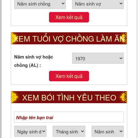
Xem kết quả
XEM TUỔI VỢ CHỒNG LÀM ĂN
TỐT HAY XẤU
Năm sinh vợ hoặc
chồng (AL) :
Xem kết quả
XEM BÓI TÌNH YÊU THEO
NGÀY THÁNG NĂM SINH