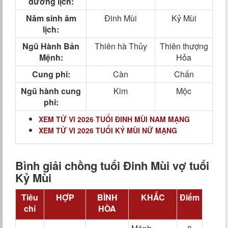
dương lịch:
Năm sinh âm
Đinh Mùi
Kỷ Mùi
lịch:
Ngũ Hành Bản
Thiên hà Thủy
Thiên thượng
Mệnh:
Hỏa
Cung phi:
Càn
Chấn
Ngũ hành cung
Kim
Mộc
phi:
XEM TỬ VI 2026 TUỔI ĐINH MÙI NAM MẠNG
XEM TỬ VI 2026 TUỔI KỶ MÙI NỮ MẠNG
Bình giải chồng tuổi Đinh Mùi vợ tuổi
Kỷ Mùi
Tiêu
HỢP
BÌNH
KHẮC
Điểm
chí
HÒA