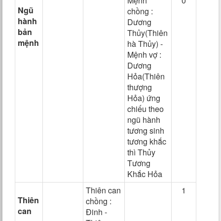
Mệnh
0
Ngũ
chồng :
hành
Dương
bản
Thủy(Thiên
mệnh
hà Thủy) -
Mệnh vợ :
Dương
Hỏa(Thiên
thượng
Hỏa) ứng
chiếu theo
ngũ hành
tương sinh
tương khắc
thì Thủy
Tương
Khắc Hỏa
Thiên can
1
Thiên
chồng :
can
Đinh -