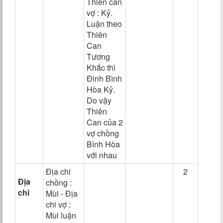
Thiên can
vợ : Kỷ.
Luận theo
Thiên
Can
Tương
Khắc thì
Đinh Bình
Hòa Kỷ.
Do vậy
Thiên
Can của 2
vợ chồng
Bình Hòa
với nhau
Địa chi
2
Địa
chồng :
chi
Mùi - Địa
chi vợ :
Mùi luận