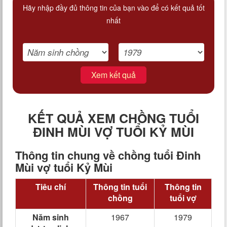
Hãy nhập đầy đủ thông tin của bạn vào để có kết quả tốt
nhất
Xem kết quả
KẾT QUẢ XEM CHỒNG TUỔI
ĐINH MÙI VỢ TUỔI KỶ MÙI
Thông tin chung về chồng tuổi Đinh
Mùi vợ tuổi Kỷ Mùi
Tiêu chí
Thông tin tuổi
Thông tin
chồng
tuổi vợ
Năm sinh
1967
1979