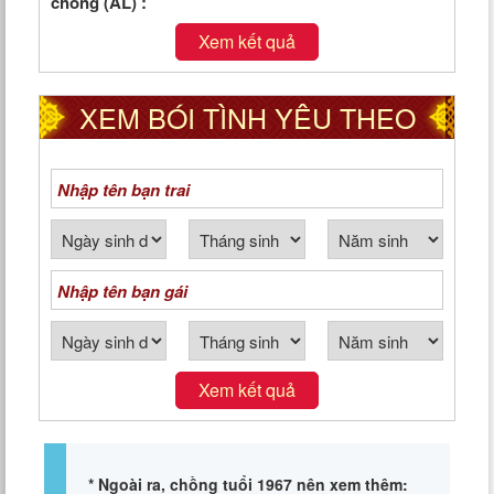
chồng (AL) :
Xem kết quả
XEM BÓI TÌNH YÊU THEO
NGÀY THÁNG NĂM SINH
Xem kết quả
* Ngoài ra, chồng tuổi 1967 nên xem thêm: