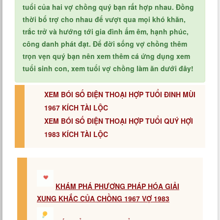
tuổi của hai vợ chồng quý bạn rất hợp nhau. Đồng
thời bổ trợ cho nhau để vượt qua mọi khó khăn,
trắc trở và hướng tới gia đình ấm êm, hạnh phúc,
công danh phát đạt. Để đời sống vợ chồng thêm
trọn vẹn quý bạn nên xem thêm cá ứng dụng xem
tuổi sinh con, xem tuổi vợ chồng làm ăn dưới đây!
XEM BÓI SỐ ĐIỆN THOẠI HỢP TUỔI ĐINH MÙI
1967 KÍCH TÀI LỘC
XEM BÓI SỐ ĐIỆN THOẠI HỢP TUỔI QUÝ HỢI
1983 KÍCH TÀI LỘC
KHÁM PHÁ PHƯƠNG PHÁP HÓA GIẢI
XUNG KHẮC CỦA CHỒNG 1967 VỢ 1983