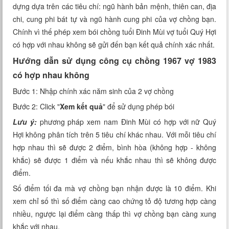
dựng dựa trên các tiêu chí: ngũ hành bản mệnh, thiên can, địa
Xem tuổi
chi, cung phi bát tự và ngũ hành cung phi của vợ chồng bạn.
Chính vì thế phép xem bói chồng tuổi Đinh Mùi vợ tuổi Quý Hợi
Xem bói
có hợp với nhau không sẽ gửi đến bạn kết quả chính xác nhất.
Tướng số
Hướng dẫn sử dụng công cụ chồng 1967 vợ 1983
có hợp nhau không
Cung hoàng đạo
Bước 1: Nhập chính xác năm sinh của 2 vợ chồng
Bước 2: Click "
Xem kết quả
" để sử dụng phép bói
Lưu ý:
phương pháp xem nam Đinh Mùi có hợp với nữ Quý
Hợi không phân tích trên 5 tiêu chí khác nhau. Với mỗi tiêu chí
hợp nhau thì sẽ được 2 điểm, bình hòa (không hợp - không
khắc) sẽ được 1 điểm và nếu khắc nhau thì sẽ không được
điểm.
Số điểm tối đa mà vợ chồng bạn nhận được là 10 điểm. Khi
xem chỉ số thì số điểm càng cao chứng tỏ độ tương hợp càng
nhiều, ngược lại điểm càng thấp thì vợ chồng bạn càng xung
khắc với nhau.