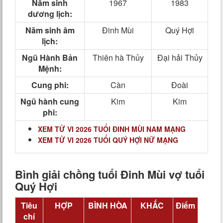
Năm sinh
1967
1983
dương lịch:
Năm sinh âm
Đinh Mùi
Quý Hợi
lịch:
Ngũ Hành Bản
Thiên hà Thủy
Đại hải Thủy
Mệnh:
Cung phi:
Càn
Đoài
Ngũ hành cung
Kim
Kim
phi:
XEM TỬ VI 2026 TUỔI ĐINH MÙI NAM MẠNG
XEM TỬ VI 2026 TUỔI QUÝ HỢI NỮ MẠNG
Bình giải chồng tuổi Đinh Mùi vợ tuổi
Quý Hợi
Tiêu
HỢP
BÌNH HÒA
KHẮC
Điểm
chí