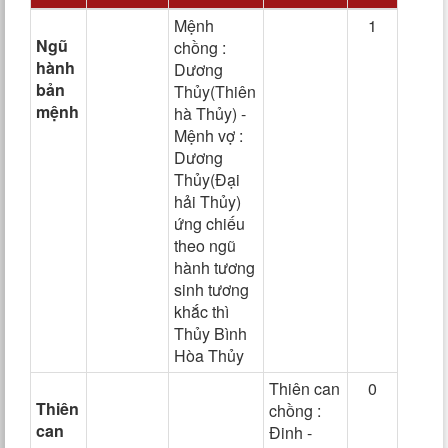
Mệnh
1
Ngũ
chồng :
hành
Dương
bản
Thủy(Thiên
mệnh
hà Thủy) -
Mệnh vợ :
Dương
Thủy(Đại
hải Thủy)
ứng chiếu
theo ngũ
hành tương
sinh tương
khắc thì
Thủy Bình
Hòa Thủy
Thiên can
0
Thiên
chồng :
can
Đinh -