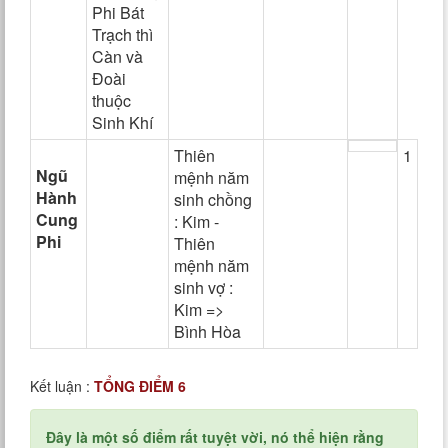
Phi Bát
Trạch thì
Càn và
Đoài
thuộc
Sinh Khí
Thiên
1
Ngũ
mệnh năm
Hành
sinh chồng
Cung
: Kim -
Phi
Thiên
mệnh năm
sinh vợ :
Kim =>
Bình Hòa
Kết luận :
TỔNG ĐIỂM 6
Đây là một số điểm rất tuyệt vời, nó thể hiện rằng