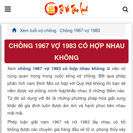
Xem tuổi vợ chồng
Chồng 1967 vợ 1983
Trang chủ
CHỒNG 1967 VỢ 1983 CÓ HỢP NHAU
Tử Vi Đẩu Số
KHÔNG
Tử Vi 12 Con Giáp
Xem
chồng 1967 vợ 1983 có hợp nhau không
là việc vô
cùng quan trọng trong cuộc sống vợ chồng. Bởi qua phép
Phong thủy
phân tích nam Đinh Mùi có hợp với Quý Hợi không thì bạn sẽ
nắm được vợ chồng mình hợp/khắc nhau ở những điểm nào.
Kinh Dịch
Từ đó sử dụng với đó là những phương pháp hóa giải xung
khắc để gia đình luôn được ấm êm và hạnh phúc bên nhau
Văn Hoa Tâm linh
mãi mãi.
Xem ngày
Phép luận giải nam 1967 và nữ 1983 lấy nhau có tốt
không được các chuyên gia hàng đầu về tử vi, phong thủy xây