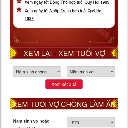
Xem ngày tốt Động Thổ hợp tuổi Quý Hợi 1983
Xem ngày tốt Nhập Trạch hợp tuổi Quý Hợi
1983
XEM LẠI - XEM TUỔI VỢ
CHỒNG THEO CUNG PHI
Xem kết quả
XEM TUỔI VỢ CHỒNG LÀM ĂN
TỐT HAY XẤU
Năm sinh vợ hoặc