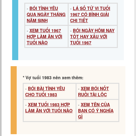
-
BÓI TÌNH YÊU
-
LÁ SỐ TỬ VI TUỔI
QUA NGÀY THÁNG
1967 CÓ BÌNH GIẢI
NĂM SINH
CHI TIẾT
-
XEM TUỔI 1967
-
BÓI NGÀY HÔM NAY
HỢP LÀM ĂN VỚI
TỐT HAY XẤU VỚI
TUỔI NÀO
TUỔI 1967
* Vợ tuổi 1983 nên xem thêm:
-
BÓI BÀI TÌNH YÊU
-
XEM BÓI NỐT
CHO TUỔI 1983
RUỒI TÀI LỘC
-
XEM TUỔI 1983 HỢP
-
XEM TÊN CỦA
LÀM ĂN VỚI TUỔI NÀO
BẠN CÓ Ý NGHĨA
GÌ