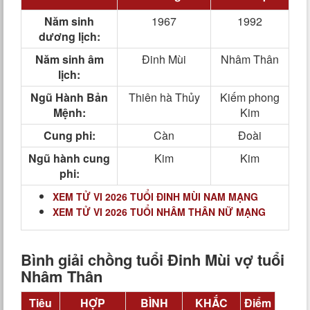
Năm sinh
1967
1992
dương lịch:
Năm sinh âm
Đinh Mùi
Nhâm Thân
lịch:
Ngũ Hành Bản
Thiên hà Thủy
Kiếm phong
Mệnh:
Kim
Cung phi:
Càn
Đoài
Ngũ hành cung
Kim
Kim
phi:
XEM TỬ VI 2026 TUỔI ĐINH MÙI NAM MẠNG
XEM TỬ VI 2026 TUỔI NHÂM THÂN NỮ MẠNG
Bình giải chồng tuổi Đinh Mùi vợ tuổi
Nhâm Thân
Tiêu
HỢP
BÌNH
KHẮC
Điểm