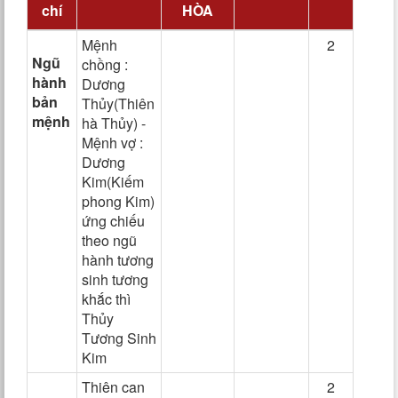
chí
HÒA
Mệnh
2
Ngũ
chồng :
hành
Dương
bản
Thủy(Thiên
mệnh
hà Thủy) -
Mệnh vợ :
Dương
Kim(Kiếm
phong Kim)
ứng chiếu
theo ngũ
hành tương
sinh tương
khắc thì
Thủy
Tương Sinh
Kim
Thiên can
2