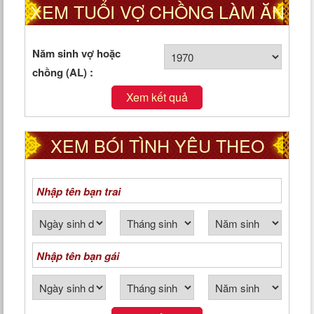
XEM TUỔI VỢ CHỒNG LÀM ĂN
TỐT HAY XẤU
Năm sinh vợ hoặc
chồng (AL) :
Xem kết quả
XEM BÓI TÌNH YÊU THEO
NGÀY THÁNG NĂM SINH