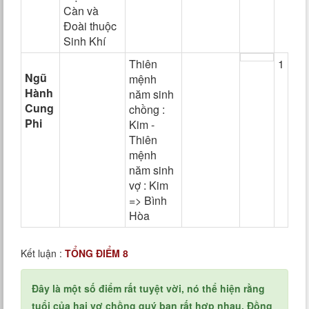
Càn và
Đoài thuộc
Sinh Khí
Thiên
1
Ngũ
mệnh
Hành
năm sinh
Cung
chồng :
Phi
Kim -
Thiên
mệnh
năm sinh
vợ : Kim
=> Bình
Hòa
Kết luận :
TỔNG ĐIỂM 8
Đây là một số điểm rất tuyệt vời, nó thể hiện rằng
tuổi của hai vợ chồng quý bạn rất hợp nhau. Đồng