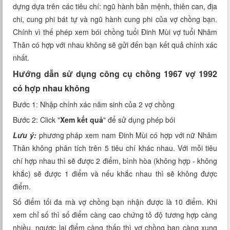
dựng dựa trên các tiêu chí: ngũ hành bản mệnh, thiên can, địa
Xem tuổi
chi, cung phi bát tự và ngũ hành cung phi của vợ chồng bạn.
Chính vì thế phép xem bói chồng tuổi Đinh Mùi vợ tuổi Nhâm
Xem bói
Thân có hợp với nhau không sẽ gửi đến bạn kết quả chính xác
nhất.
Tướng số
Hướng dẫn sử dụng công cụ chồng 1967 vợ 1992
Cung hoàng đạo
có hợp nhau không
Bước 1: Nhập chính xác năm sinh của 2 vợ chồng
Bước 2: Click "
Xem kết quả
" để sử dụng phép bói
Lưu ý:
phương pháp xem nam Đinh Mùi có hợp với nữ Nhâm
Thân không phân tích trên 5 tiêu chí khác nhau. Với mỗi tiêu
chí hợp nhau thì sẽ được 2 điểm, bình hòa (không hợp - không
khắc) sẽ được 1 điểm và nếu khắc nhau thì sẽ không được
điểm.
Số điểm tối đa mà vợ chồng bạn nhận được là 10 điểm. Khi
xem chỉ số thì số điểm càng cao chứng tỏ độ tương hợp càng
nhiều, ngược lại điểm càng thấp thì vợ chồng bạn càng xung