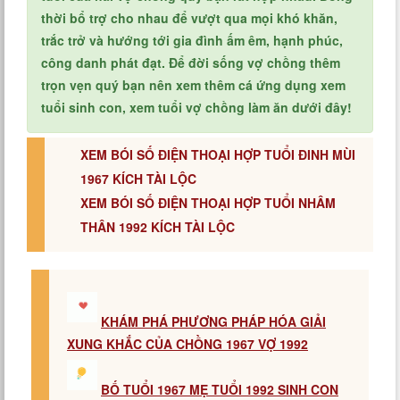
thời bổ trợ cho nhau để vượt qua mọi khó khăn,
trắc trở và hướng tới gia đình ấm êm, hạnh phúc,
công danh phát đạt. Để đời sống vợ chồng thêm
trọn vẹn quý bạn nên xem thêm cá ứng dụng xem
tuổi sinh con, xem tuổi vợ chồng làm ăn dưới đây!
XEM BÓI SỐ ĐIỆN THOẠI HỢP TUỔI ĐINH MÙI
1967 KÍCH TÀI LỘC
XEM BÓI SỐ ĐIỆN THOẠI HỢP TUỔI NHÂM
THÂN 1992 KÍCH TÀI LỘC
KHÁM PHÁ PHƯƠNG PHÁP HÓA GIẢI
XUNG KHẮC CỦA CHỒNG 1967 VỢ 1992
BỐ TUỔI 1967 MẸ TUỔI 1992 SINH CON