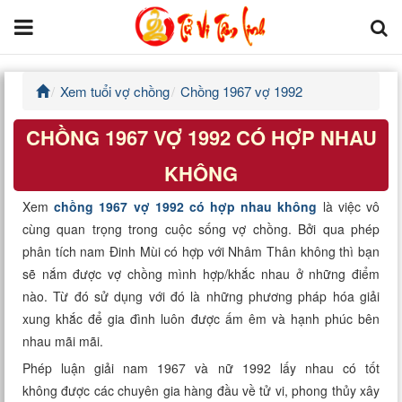
Xem tuổi vợ chồng
Chồng 1967 vợ 1992
Trang chủ
CHỒNG 1967 VỢ 1992 CÓ HỢP NHAU
Tử Vi Đẩu Số
KHÔNG
Tử Vi 12 Con Giáp
Xem
chồng 1967 vợ 1992 có hợp nhau không
là việc vô
cùng quan trọng trong cuộc sống vợ chồng. Bởi qua phép
Phong thủy
phân tích nam Đinh Mùi có hợp với Nhâm Thân không thì bạn
sẽ nắm được vợ chồng mình hợp/khắc nhau ở những điểm
Kinh Dịch
nào. Từ đó sử dụng với đó là những phương pháp hóa giải
xung khắc để gia đình luôn được ấm êm và hạnh phúc bên
Văn Hoa Tâm linh
nhau mãi mãi.
Xem ngày
Phép luận giải nam 1967 và nữ 1992 lấy nhau có tốt
không được các chuyên gia hàng đầu về tử vi, phong thủy xây