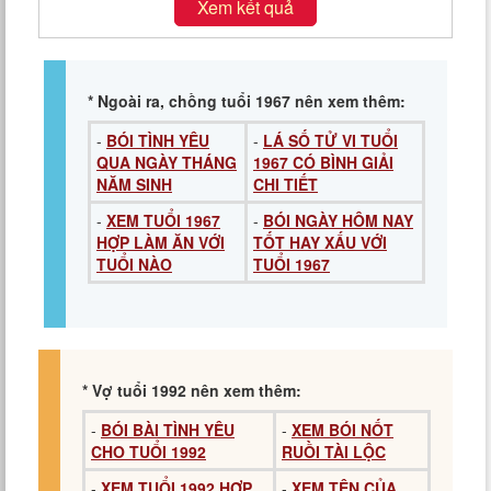
Xem kết quả
* Ngoài ra, chồng tuổi 1967 nên xem thêm:
-
BÓI TÌNH YÊU
-
LÁ SỐ TỬ VI TUỔI
QUA NGÀY THÁNG
1967 CÓ BÌNH GIẢI
NĂM SINH
CHI TIẾT
-
XEM TUỔI 1967
-
BÓI NGÀY HÔM NAY
HỢP LÀM ĂN VỚI
TỐT HAY XẤU VỚI
TUỔI NÀO
TUỔI 1967
* Vợ tuổi 1992 nên xem thêm:
-
BÓI BÀI TÌNH YÊU
-
XEM BÓI NỐT
CHO TUỔI 1992
RUỒI TÀI LỘC
-
XEM TUỔI 1992 HỢP
-
XEM TÊN CỦA