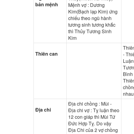
bản mệnh
Mệnh vợ : Dương
Kim(Bạch lạp Kim) ứng
chiếu theo ngũ hành
tương sinh tương khắc
thì Thủy Tương Sinh
Kim
Thiê
Thiên can
- Thi
Luận
Tươn
Bình
Thiê
chồn
nhau
Địa chi chồng : Mùi -
Địa chi
Địa chi vợ : Tỵ luận theo
12 con giáp thì Mùi Tứ
Đức Hợp Tỵ. Do vậy
Địa Chi của 2 vợ chồng