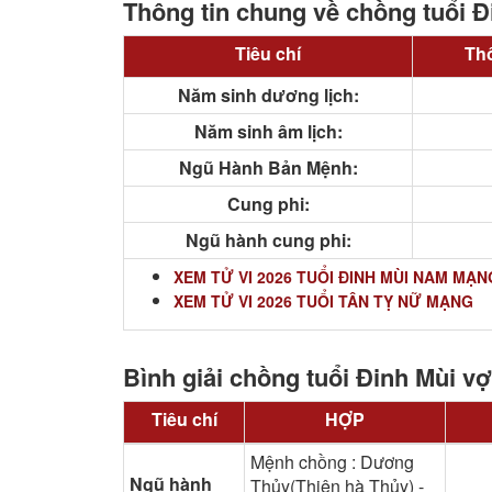
Thông tin chung về chồng tuổi Đ
Tiêu chí
Thô
Năm sinh dương lịch:
Năm sinh âm lịch:
Ngũ Hành Bản Mệnh:
Cung phi:
Ngũ hành cung phi:
XEM TỬ VI 2026 TUỔI ĐINH MÙI NAM MẠN
XEM TỬ VI 2026 TUỔI TÂN TỴ NỮ MẠNG
Bình giải chồng tuổi Đinh Mùi vợ
Tiêu chí
HỢP
Mệnh chồng : Dương
Ngũ hành
Thủy(Thiên hà Thủy) -