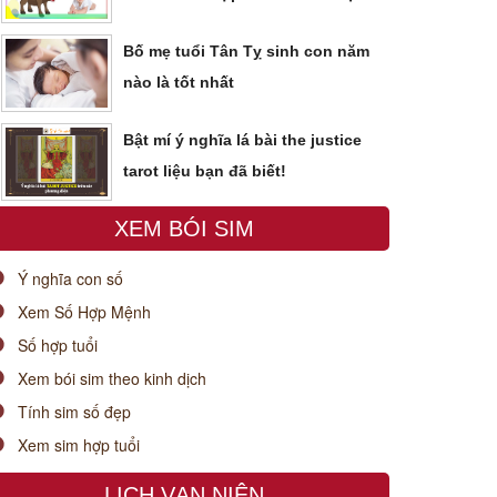
Bố mẹ tuổi Tân Tỵ sinh con năm
nào là tốt nhất
Bật mí ý nghĩa lá bài the justice
tarot liệu bạn đã biết!
XEM BÓI SIM
Ý nghĩa con số
Xem Số Hợp Mệnh
Số hợp tuổi
Xem bói sim theo kinh dịch
Tính sim số đẹp
Xem sim hợp tuổi
LỊCH VẠN NIÊN