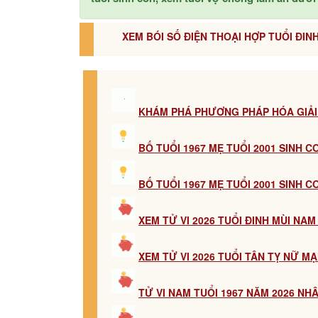
XEM BÓI SỐ ĐIỆN THOẠI HỢP TUỔI ĐINH
KHÁM PHÁ PHƯƠNG PHÁP HÓA GIẢI
BỐ TUỔI 1967 MẸ TUỔI 2001 SINH 
BỐ TUỔI 1967 MẸ TUỔI 2001 SINH 
XEM TỬ VI 2026 TUỔI ĐINH MÙI NA
XEM TỬ VI 2026 TUỔI TÂN TỴ NỮ M
TỬ VI NAM TUỔI 1967 NĂM 2026 NH