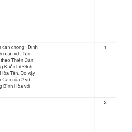
n can chồng : Đinh
1
ên can vợ : Tân.
 theo Thiên Can
g Khắc thì Đinh
 Hòa Tân. Do vậy
n Can của 2 vợ
g Bình Hòa với
2