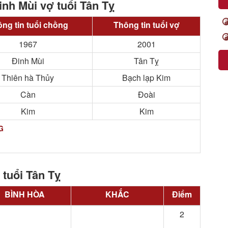
inh Mùi vợ tuổi Tân Tỵ
ng tin tuổi chồng
Thông tin tuổi vợ
1967
2001
Đinh Mùi
Tân Tỵ
Thiên hà Thủy
Bạch lạp Kim
Càn
Đoài
Kim
Kim
G
 tuổi Tân Tỵ
BÌNH HÒA
KHẮC
Điểm
2