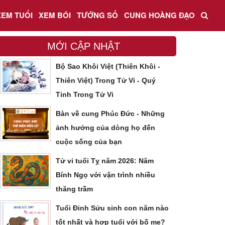
XEM TUỔI
XEM BÓI
TƯỚNG SỐ
CUNG HOÀNG ĐẠO
MỚI CẬP NHẬT
Bộ Sao Khôi Việt (Thiên Khôi -
Thiên Việt) Trong Tử Vi - Quý
Tinh Trong Tử Vi
Bàn về cung Phúc Đức - Những
ảnh hưởng của dòng họ đến
cuộc sống của bạn
Tử vi tuổi Tỵ năm 2026: Năm
Bính Ngọ với vận trình nhiều
thăng trầm
Tuổi Đinh Sửu sinh con năm nào
tốt nhất và hợp tuổi với bố mẹ?