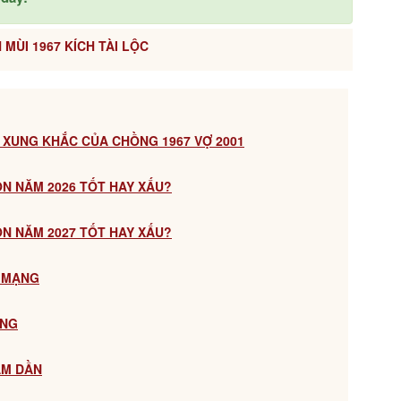
 MÙI 1967 KÍCH TÀI LỘC
 XUNG KHẮC CỦA CHỒNG 1967 VỢ 2001
CON NĂM 2026 TỐT HAY XẤU?
CON NĂM 2027 TỐT HAY XẤU?
M MẠNG
ẠNG
ÂM DẦN