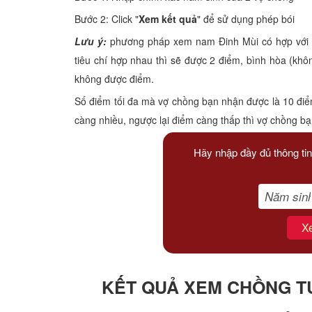
Xem tuổi
Bước 2: Click "
Xem kết quả
" để sử dụng phép bói
Lưu ý:
phương pháp xem nam Đinh Mùi có hợp với nữ
Xem bói
tiêu chí hợp nhau thì sẽ được 2 điểm, bình hòa (kh
không được điểm.
Tướng số
Số điểm tối đa mà vợ chồng bạn nhận được là 10 điể
Cung hoàng đạo
càng nhiều, ngược lại điểm càng thấp thì vợ chồng b
Hãy nhập đầy đủ thông tin
X
KẾT QUẢ XEM CHỒNG TU