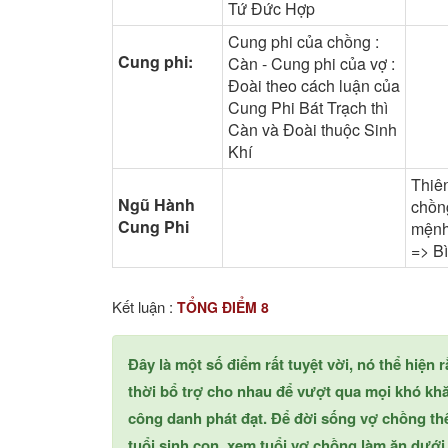
Tứ Đức Hợp
Cung phi của chồng :
Cung phi:
Càn - Cung phi của vợ :
Đoài theo cách luận của
Cung Phi Bát Trạch thì
Càn và Đoài thuộc Sinh
Khí
Thiê
Ngũ Hành
chồng
Cung Phi
mệnh
=> B
Kết luận :
TỔNG ĐIỂM 8
Đây là một số điểm rất tuyệt vời, nó thể hiện
thời bổ trợ cho nhau để vượt qua mọi khó khă
công danh phát đạt. Để đời sống vợ chồng t
tuổi sinh con, xem tuổi vợ chồng làm ăn dưới