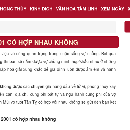
PHONG THỦY
KINH DỊCH
VĂN HOA TÂM LINH
XEM NGÀY
001 CÓ HỢP NHAU KHÔNG
à việc vô cùng quan trọng trong cuộc sống vợ chồng. Bởi qua
ng thì bạn sẽ nắm được vợ chồng mình hợp/khắc nhau ở những
háp hóa giải xung khắc để gia đình luôn được ấm êm và hạnh
 không được các chuyên gia hàng đầu về tử vi, phong thủy xây
ên can, địa chi, cung phi bát tự và ngũ hành cung phi của vợ
h Mùi vợ tuổi Tân Tỵ có hợp với nhau không sẽ gửi đến bạn kết
 2001 có hợp nhau không