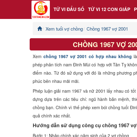
TỬ VI ĐẨU SỐ
TỬ VI 12 CON GIÁP
Xem tuổi vợ chồng
Chồng 1967 vợ 2001
Trang chủ
CHỒNG 1967 VỢ 2
Tử Vi Đẩu Số
Xem
chồng 1967 vợ 2001 có hợp nhau không
l
Tử Vi 12 Con Giáp
phép phân tích nam Đinh Mùi có hợp với Tân Tỵ khô
điểm nào. Từ đó sử dụng với đó là những phương p
Phong thủy
phúc bên nhau mãi mãi.
Phép luận giải nam 1967 và nữ 2001 lấy nhau có tốt
Kinh Dịch
dựng dựa trên các tiêu chí: ngũ hành bản mệnh, thi
chồng bạn. Chính vì thế phép xem bói chồng tuổi Đin
Văn Hoa Tâm linh
quả chính xác nhất.
Hướng dẫn sử dụng công cụ chồng 1967 vợ
Xem ngày
Bước 1: Nhập chính xác năm sinh của 2 vợ chồng