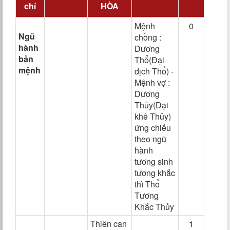
chí
HÒA
Mệnh
0
Ngũ
chồng :
hành
Dương
bản
Thổ(Đại
mệnh
dịch Thổ) -
Mệnh vợ :
Dương
Thủy(Đại
khê Thủy)
ứng chiếu
theo ngũ
hành
tương sinh
tương khắc
thì Thổ
Tương
Khắc Thủy
Thiên can
1