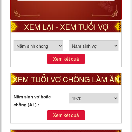
XEM LẠI - XEM TUỔI VỢ
CHỒNG THEO CUNG PHI
Xem kết quả
XEM TUỔI VỢ CHỒNG LÀM ĂN
TỐT HAY XẤU
Năm sinh vợ hoặc
chồng (AL) :
Xem kết quả