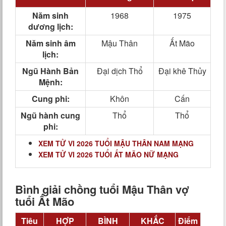
Năm sinh
1968
1975
dương lịch:
Năm sinh âm
Mậu Thân
Ất Mão
lịch:
Ngũ Hành Bản
Đại dịch Thổ
Đại khê Thủy
Mệnh:
Cung phi:
Khôn
Cấn
Ngũ hành cung
Thổ
Thổ
phi:
XEM TỬ VI 2026 TUỔI MẬU THÂN NAM MẠNG
XEM TỬ VI 2026 TUỔI ẤT MÃO NỮ MẠNG
Bình giải chồng tuổi Mậu Thân vợ
tuổi Ất Mão
Tiêu
HỢP
BÌNH
KHẮC
Điểm