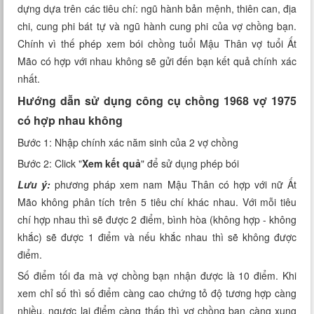
dựng dựa trên các tiêu chí: ngũ hành bản mệnh, thiên can, địa
Xem tuổi
chi, cung phi bát tự và ngũ hành cung phi của vợ chồng bạn.
Chính vì thế phép xem bói chồng tuổi Mậu Thân vợ tuổi Ất
Xem bói
Mão có hợp với nhau không sẽ gửi đến bạn kết quả chính xác
nhất.
Tướng số
Hướng dẫn sử dụng công cụ chồng 1968 vợ 1975
Cung hoàng đạo
có hợp nhau không
Bước 1: Nhập chính xác năm sinh của 2 vợ chồng
Bước 2: Click "
Xem kết quả
" để sử dụng phép bói
Lưu ý:
phương pháp xem nam Mậu Thân có hợp với nữ Ất
Mão không phân tích trên 5 tiêu chí khác nhau. Với mỗi tiêu
chí hợp nhau thì sẽ được 2 điểm, bình hòa (không hợp - không
khắc) sẽ được 1 điểm và nếu khắc nhau thì sẽ không được
điểm.
Số điểm tối đa mà vợ chồng bạn nhận được là 10 điểm. Khi
xem chỉ số thì số điểm càng cao chứng tỏ độ tương hợp càng
nhiều, ngược lại điểm càng thấp thì vợ chồng bạn càng xung