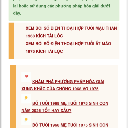
lại hoặc sử dụng các phương pháp hóa giải dưới
đây.
XEM BÓI SỐ ĐIỆN THOẠI HỢP TUỔI MẬU THÂN
1968 KÍCH TÀI LỘC
XEM BÓI SỐ ĐIỆN THOẠI HỢP TUỔI ẤT MÃO
1975 KÍCH TÀI LỘC
KHÁM PHÁ PHƯƠNG PHÁP HÓA GIẢI
XUNG KHẮC CỦA CHỒNG 1968 VỢ 1975
BỐ TUỔI 1968 MẸ TUỔI 1975 SINH CON
NĂM 2026 TỐT HAY XẤU?
BỐ TUỔI 1968 MẸ TUỔI 1975 SINH CON