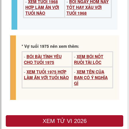
-
XEM TUỔI 1968
-
BÓI NGÀY HÔM NAY
HỢP LÀM ĂN VỚI
TỐT HAY XẤU VỚI
TUỔI NÀO
TUỔI 1968
* Vợ tuổi 1975 nên xem thêm:
-
BÓI BÀI TÌNH YÊU
-
XEM BÓI NỐT
CHO TUỔI 1975
RUỒI TÀI LỘC
-
XEM TUỔI 1975 HỢP
-
XEM TÊN CỦA
LÀM ĂN VỚI TUỔI NÀO
BẠN CÓ Ý NGHĨA
GÌ
XEM TỬ VI 2026