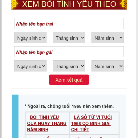
XEM BÓI TÌNH YÊU THEO
NGÀY THÁNG NĂM SINH
Xem kết quả
* Ngoài ra, chồng tuổi 1968 nên xem thêm:
-
BÓI TÌNH YÊU
-
LÁ SỐ TỬ VI TUỔI
QUA NGÀY THÁNG
1968 CÓ BÌNH GIẢI
NĂM SINH
CHI TIẾT