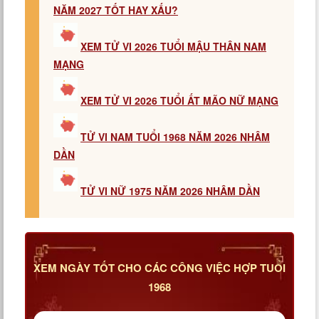
NĂM 2027 TỐT HAY XẤU?
XEM TỬ VI 2026 TUỔI MẬU THÂN NAM
MẠNG
XEM TỬ VI 2026 TUỔI ẤT MÃO NỮ MẠNG
TỬ VI NAM TUỔI 1968 NĂM 2026 NHÂM
DẦN
TỬ VI NỮ 1975 NĂM 2026 NHÂM DẦN
XEM NGÀY TỐT CHO CÁC CÔNG VIỆC HỢP TUỔI
1968