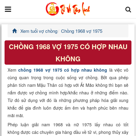
Xem tuổi vợ chồng
Chồng 1968 vợ 1975
Trang chủ
CHỒNG 1968 VỢ 1975 CÓ HỢP NHAU
Tử Vi Đẩu Số
KHÔNG
Tử Vi 12 Con Giáp
Xem
chồng 1968 vợ 1975 có hợp nhau không
là việc vô
cùng quan trọng trong cuộc sống vợ chồng. Bởi qua phép
Phong thủy
phân tích nam Mậu Thân có hợp với Ất Mão không thì bạn sẽ
nắm được vợ chồng mình hợp/khắc nhau ở những điểm nào.
Kinh Dịch
Từ đó sử dụng với đó là những phương pháp hóa giải xung
khắc để gia đình luôn được ấm êm và hạnh phúc bên nhau
Văn Hoa Tâm linh
mãi mãi.
Xem ngày
Phép luận giải nam 1968 và nữ 1975 lấy nhau có tốt
không được các chuyên gia hàng đầu về tử vi, phong thủy xây