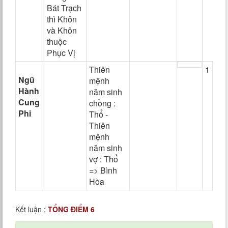
Bát Trạch
thì Khôn
và Khôn
thuộc
Phục Vị
Thiên
1
Ngũ
mệnh
Hành
năm sinh
Cung
chồng :
Phi
Thổ -
Thiên
mệnh
năm sinh
vợ : Thổ
=> Bình
Hòa
Kết luận :
TỔNG ĐIỂM 6