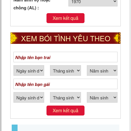
chồng (AL) :
Xem kết quả
XEM BÓI TÌNH YÊU THEO
NGÀY THÁNG NĂM SINH
Xem kết quả