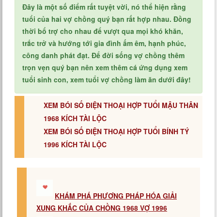
Đây là một số điểm rất tuyệt vời, nó thể hiện rằng
tuổi của hai vợ chồng quý bạn rất hợp nhau. Đồng
thời bổ trợ cho nhau để vượt qua mọi khó khăn,
trắc trở và hướng tới gia đình ấm êm, hạnh phúc,
công danh phát đạt. Để đời sống vợ chồng thêm
trọn vẹn quý bạn nên xem thêm cá ứng dụng xem
tuổi sinh con, xem tuổi vợ chồng làm ăn dưới đây!
XEM BÓI SỐ ĐIỆN THOẠI HỢP TUỔI MẬU THÂN
1968 KÍCH TÀI LỘC
XEM BÓI SỐ ĐIỆN THOẠI HỢP TUỔI BÍNH TÝ
1996 KÍCH TÀI LỘC
KHÁM PHÁ PHƯƠNG PHÁP HÓA GIẢI
XUNG KHẮC CỦA CHỒNG 1968 VỢ 1996