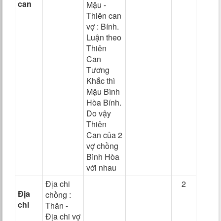
can
Mậu -
Thiên can
vợ : Bính.
Luận theo
Thiên
Can
Tương
Khắc thì
Mậu Bình
Hòa Bính.
Do vậy
Thiên
Can của 2
vợ chồng
Bình Hòa
với nhau
Địa chi
2
Địa
chồng :
chi
Thân -
Địa chi vợ