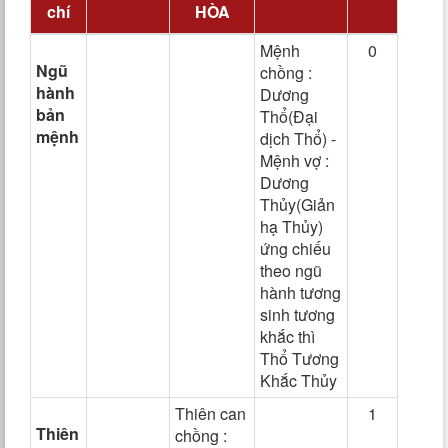
chí
HÒA
Mệnh
0
Ngũ
chồng :
hành
Dương
bản
Thổ(Đại
mệnh
dịch Thổ) -
Mệnh vợ :
Dương
Thủy(Giản
hạ Thủy)
ứng chiếu
theo ngũ
hành tương
sinh tương
khắc thì
Thổ Tương
Khắc Thủy
Thiên can
1
Thiên
chồng :