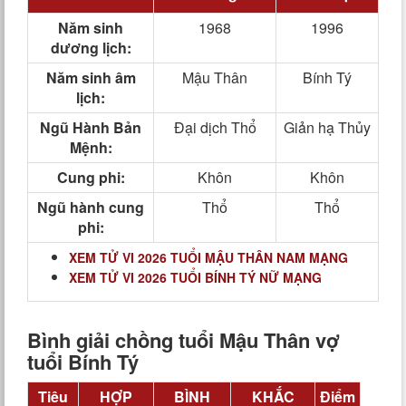
Năm sinh
1968
1996
dương lịch:
Năm sinh âm
Mậu Thân
Bính Tý
lịch:
Ngũ Hành Bản
Đại dịch Thổ
Giản hạ Thủy
Mệnh:
Cung phi:
Khôn
Khôn
Ngũ hành cung
Thổ
Thổ
phi:
XEM TỬ VI 2026 TUỔI MẬU THÂN NAM MẠNG
XEM TỬ VI 2026 TUỔI BÍNH TÝ NỮ MẠNG
Bình giải chồng tuổi Mậu Thân vợ
tuổi Bính Tý
Tiêu
HỢP
BÌNH
KHẮC
Điểm