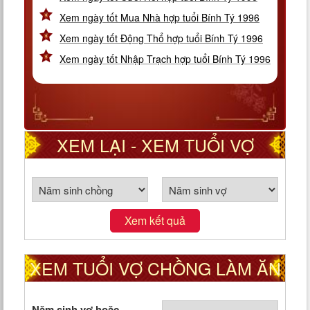
Xem ngày tốt Mua Nhà hợp tuổi Bính Tý 1996
Xem ngày tốt Động Thổ hợp tuổi Bính Tý 1996
Xem ngày tốt Nhập Trạch hợp tuổi Bính Tý 1996
XEM LẠI - XEM TUỔI VỢ
CHỒNG THEO CUNG PHI
Xem kết quả
XEM TUỔI VỢ CHỒNG LÀM ĂN
TỐT HAY XẤU
Năm sinh vợ hoặc