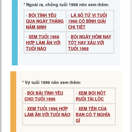
* Ngoài ra, chồng tuổi 1968 nên xem thêm:
-
BÓI TÌNH YÊU
-
LÁ SỐ TỬ VI TUỔI
QUA NGÀY THÁNG
1968 CÓ BÌNH GIẢI
NĂM SINH
CHI TIẾT
-
XEM TUỔI 1968
-
BÓI NGÀY HÔM NAY
HỢP LÀM ĂN VỚI
TỐT HAY XẤU VỚI
TUỔI NÀO
TUỔI 1968
* Vợ tuổi 1996 nên xem thêm:
-
BÓI BÀI TÌNH YÊU
-
XEM BÓI NỐT
CHO TUỔI 1996
RUỒI TÀI LỘC
-
XEM TUỔI 1996 HỢP
-
XEM TÊN CỦA
LÀM ĂN VỚI TUỔI NÀO
BẠN CÓ Ý NGHĨA
GÌ