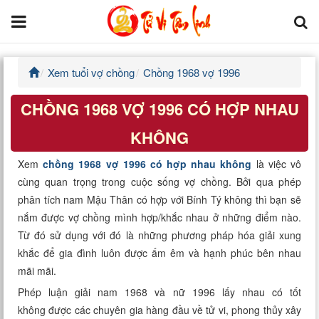
Xem tuổi vợ chồng
Chồng 1968 vợ 1996
Trang chủ
CHỒNG 1968 VỢ 1996 CÓ HỢP NHAU
Tử Vi Đẩu Số
KHÔNG
Tử Vi 12 Con Giáp
Xem
chồng 1968 vợ 1996 có hợp nhau không
là việc vô
cùng quan trọng trong cuộc sống vợ chồng. Bởi qua phép
Phong thủy
phân tích nam Mậu Thân có hợp với Bính Tý không thì bạn sẽ
nắm được vợ chồng mình hợp/khắc nhau ở những điểm nào.
Kinh Dịch
Từ đó sử dụng với đó là những phương pháp hóa giải xung
khắc để gia đình luôn được ấm êm và hạnh phúc bên nhau
Văn Hoa Tâm linh
mãi mãi.
Xem ngày
Phép luận giải nam 1968 và nữ 1996 lấy nhau có tốt
không được các chuyên gia hàng đầu về tử vi, phong thủy xây