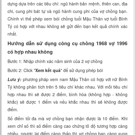
dựng dựa trên các tiêu chí: ngũ hành bản mệnh, thiên can, địa
Xem tuổi
chi, cung phi bát tự và ngũ hành cung phi của vợ chồng bạn.
Chính vì thế phép xem bói chồng tuổi Mậu Thân vợ tuổi Bính
Xem bói
Tý có hợp với nhau không sẽ gửi đến bạn kết quả chính xác
nhất.
Tướng số
Hướng dẫn sử dụng công cụ chồng 1968 vợ 1996
Cung hoàng đạo
có hợp nhau không
Bước 1: Nhập chính xác năm sinh của 2 vợ chồng
Bước 2: Click "
Xem kết quả
" để sử dụng phép bói
Lưu ý:
phương pháp xem nam Mậu Thân có hợp với nữ Bính
Tý không phân tích trên 5 tiêu chí khác nhau. Với mỗi tiêu chí
hợp nhau thì sẽ được 2 điểm, bình hòa (không hợp - không
khắc) sẽ được 1 điểm và nếu khắc nhau thì sẽ không được
điểm.
Số điểm tối đa mà vợ chồng bạn nhận được là 10 điểm. Khi
xem chỉ số thì số điểm càng cao chứng tỏ độ tương hợp càng
nhiều, ngược lại điểm càng thấp thì vợ chồng bạn càng xung