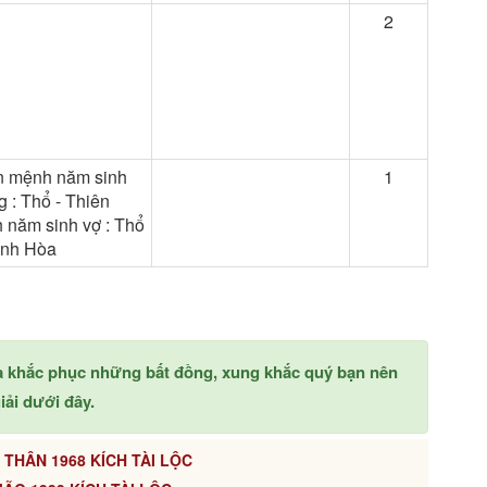
2
n mệnh năm sinh
1
 : Thổ - Thiên
 năm sinh vợ : Thổ
ình Hòa
à khắc phục những bất đồng, xung khắc quý bạn nên
ải dưới đây.
 THÂN 1968 KÍCH TÀI LỘC