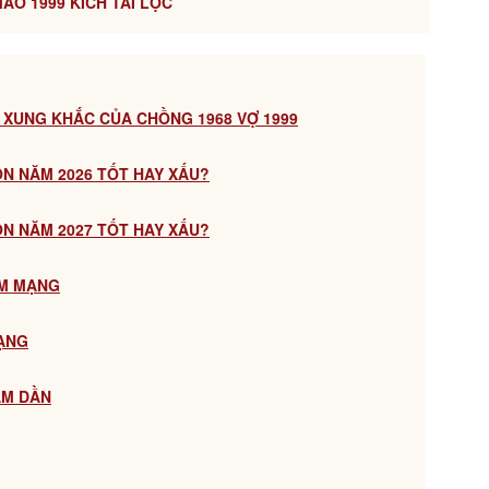
MÃO 1999 KÍCH TÀI LỘC
 XUNG KHẮC CỦA CHỒNG 1968 VỢ 1999
CON NĂM 2026 TỐT HAY XẤU?
CON NĂM 2027 TỐT HAY XẤU?
AM MẠNG
MẠNG
ÂM DẦN