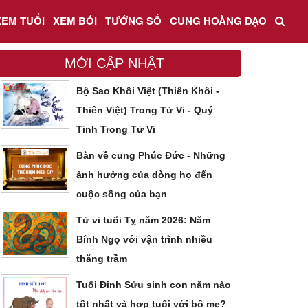
XEM TUỔI
XEM BÓI
TƯỚNG SỐ
CUNG HOÀNG ĐẠO
MỚI CẬP NHẬT
Bộ Sao Khôi Việt (Thiên Khôi -
Thiên Việt) Trong Tử Vi - Quý
Tinh Trong Tử Vi
Bàn về cung Phúc Đức - Những
ảnh hưởng của dòng họ đến
cuộc sống của bạn
Tử vi tuổi Tỵ năm 2026: Năm
Bính Ngọ với vận trình nhiều
thăng trầm
Tuổi Đinh Sửu sinh con năm nào
tốt nhất và hợp tuổi với bố mẹ?