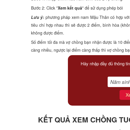
Xem tuổi
Bước 2: Click "
Xem kết quả
" để sử dụng phép bói
Lưu ý:
phương pháp xem nam Mậu Thân có hợp với nữ
Xem bói
tiêu chí hợp nhau thì sẽ được 2 điểm, bình hòa (kh
không được điểm.
Tướng số
Số điểm tối đa mà vợ chồng bạn nhận được là 10 điể
Cung hoàng đạo
càng nhiều, ngược lại điểm càng thấp thì vợ chồng b
Hãy nhập đầy đủ thông tin
X
KẾT QUẢ XEM CHỒNG TUỔ