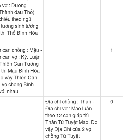
 vợ : Dương
Thành đầu Thổ)
chiếu theo ngũ
 tương sinh tương
 thì Thổ Bình Hòa
n can chồng : Mậu -
1
 can vợ : Kỷ. Luận
 Thiên Can Tương
 thì Mậu Bình Hòa
Do vậy Thiên Can
2 vợ chồng Bình
với nhau
Địa chi chồng : Thân -
0
Địa chi vợ : Mão luận
theo 12 con giáp thì
Thân Tứ Tuyệt Mão. Do
vậy Địa Chi của 2 vợ
chồng Tứ Tuyệt