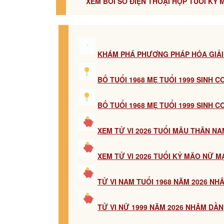
XEM BÓI SỐ ĐIỆN THOẠI HỢP TUỔI KỶ 
KHÁM PHÁ PHƯƠNG PHÁP HÓA GIẢI
BỐ TUỔI 1968 MẸ TUỔI 1999 SINH 
BỐ TUỔI 1968 MẸ TUỔI 1999 SINH 
XEM TỬ VI 2026 TUỔI MẬU THÂN N
XEM TỬ VI 2026 TUỔI KỶ MÃO NỮ 
TỬ VI NAM TUỔI 1968 NĂM 2026 NH
TỬ VI NỮ 1999 NĂM 2026 NHÂM DẦN