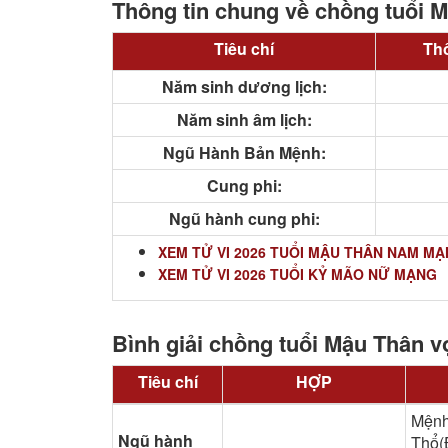
Thông tin chung về chồng tuổi 
Tiêu chí
Thô
Năm sinh dương lịch:
Năm sinh âm lịch:
Ngũ Hành Bản Mệnh:
Cung phi:
Ngũ hành cung phi:
XEM TỬ VI 2026 TUỔI MẬU THÂN NAM M
XEM TỬ VI 2026 TUỔI KỶ MÃO NỮ MẠNG
Bình giải chồng tuổi Mậu Thân v
Tiêu chí
HỢP
Mệnh
Ngũ hành
Thổ(Đ