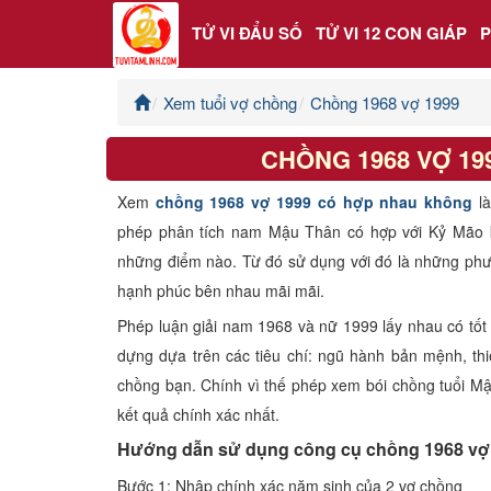
TỬ VI ĐẨU SỐ
TỬ VI 12 CON GIÁP
Xem tuổi vợ chồng
Chồng 1968 vợ 1999
Trang chủ
CHỒNG 1968 VỢ 1
Tử Vi Đẩu Số
Xem
chồng 1968 vợ 1999 có hợp nhau không
l
Tử Vi 12 Con Giáp
phép phân tích nam Mậu Thân có hợp với Kỷ Mão 
những điểm nào. Từ đó sử dụng với đó là những phư
Phong thủy
hạnh phúc bên nhau mãi mãi.
Phép luận giải nam 1968 và nữ 1999 lấy nhau có tốt
Kinh Dịch
dựng dựa trên các tiêu chí: ngũ hành bản mệnh, thi
chồng bạn. Chính vì thế phép xem bói chồng tuổi M
Văn Hoa Tâm linh
kết quả chính xác nhất.
Hướng dẫn sử dụng công cụ chồng 1968 vợ
Xem ngày
Bước 1: Nhập chính xác năm sinh của 2 vợ chồng