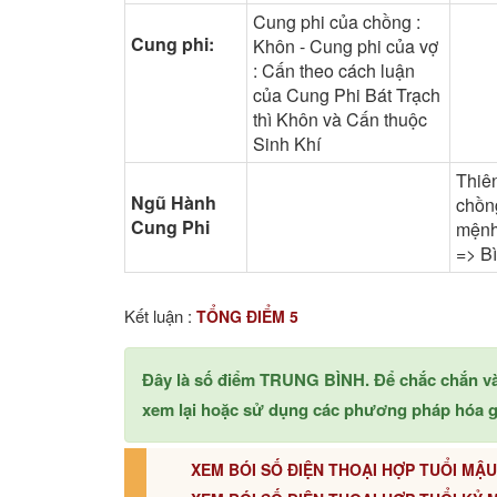
Cung phi của chồng :
Cung phi:
Khôn - Cung phi của vợ
: Cấn theo cách luận
của Cung Phi Bát Trạch
thì Khôn và Cấn thuộc
Sinh Khí
Thiê
Ngũ Hành
chồng
Cung Phi
mệnh
=> B
Kết luận :
TỔNG ĐIỂM 5
Đây là số điểm TRUNG BÌNH. Để chắc chắn v
xem lại hoặc sử dụng các phương pháp hóa gi
XEM BÓI SỐ ĐIỆN THOẠI HỢP TUỔI MẬU