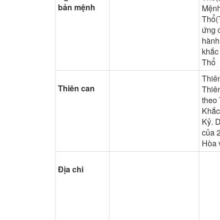
bản mệnh
Mệnh
Thổ(
ứng 
hành
khắc
Thổ
Thiê
Thiên can
Thiên
theo
Khắc
Kỷ. 
của 
Hòa 
Địa chi