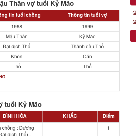
Mậu Thân vợ tuổi Kỷ Mão
ng tin tuổi chồng
Thông tin tuổi vợ
1968
1999
Mậu Thân
Kỷ Mão
Đại dịch Thổ
Thành đầu Thổ
Khôn
Cấn
Thổ
Thổ
ẠNG
ợ tuổi Kỷ Mão
BÌNH HÒA
KHẮC
Điểm
 chồng : Dương
1
ại dịch Thổ) -