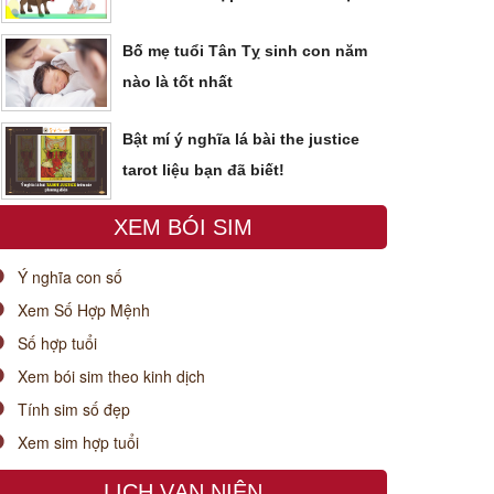
Bố mẹ tuổi Tân Tỵ sinh con năm
nào là tốt nhất
Bật mí ý nghĩa lá bài the justice
tarot liệu bạn đã biết!
XEM BÓI SIM
Ý nghĩa con số
Xem Số Hợp Mệnh
Số hợp tuổi
Xem bói sim theo kinh dịch
Tính sim số đẹp
Xem sim hợp tuổi
LỊCH VẠN NIÊN