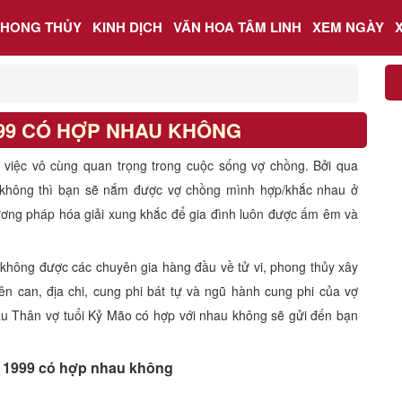
PHONG THỦY
KINH DỊCH
VĂN HOA TÂM LINH
XEM NGÀY
999 CÓ HỢP NHAU KHÔNG
à việc vô cùng quan trọng trong cuộc sống vợ chồng. Bởi qua
không thì bạn sẽ nắm được vợ chồng mình hợp/khắc nhau ở
ơng pháp hóa giải xung khắc để gia đình luôn được ấm êm và
 không được các chuyên gia hàng đầu về tử vi, phong thủy xây
ên can, địa chi, cung phi bát tự và ngũ hành cung phi của vợ
ậu Thân vợ tuổi Kỷ Mão có hợp với nhau không sẽ gửi đến bạn
 1999 có hợp nhau không