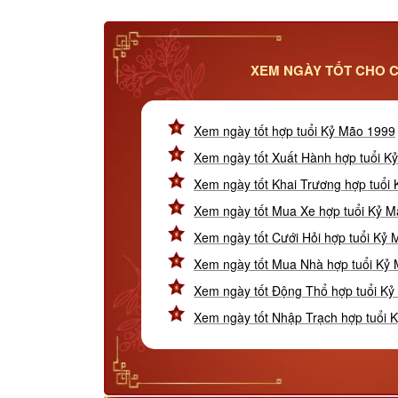
XEM NGÀY TỐT CHO C
Xem ngày tốt hợp tuổi Kỷ Mão 1999
Xem ngày tốt Xuất Hành hợp tuổi K
Xem ngày tốt Khai Trương hợp tuổi
Xem ngày tốt Mua Xe hợp tuổi Kỷ 
Xem ngày tốt Cưới Hỏi hợp tuổi Kỷ
Xem ngày tốt Mua Nhà hợp tuổi Kỷ
Xem ngày tốt Động Thổ hợp tuổi K
Xem ngày tốt Nhập Trạch hợp tuổi 