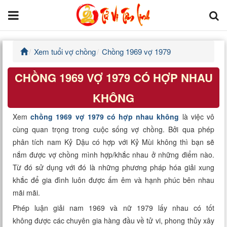
Xem tuổi vợ chồng
Chồng 1969 vợ 1979
Trang chủ
CHỒNG 1969 VỢ 1979 CÓ HỢP NHAU
Tử Vi Đẩu Số
KHÔNG
Tử Vi 12 Con Giáp
Xem
chồng 1969 vợ 1979 có hợp nhau không
là việc vô
cùng quan trọng trong cuộc sống vợ chồng. Bởi qua phép
Phong thủy
phân tích nam Kỷ Dậu có hợp với Kỷ Mùi không thì bạn sẽ
nắm được vợ chồng mình hợp/khắc nhau ở những điểm nào.
Kinh Dịch
Từ đó sử dụng với đó là những phương pháp hóa giải xung
khắc để gia đình luôn được ấm êm và hạnh phúc bên nhau
Văn Hoa Tâm linh
mãi mãi.
Xem ngày
Phép luận giải nam 1969 và nữ 1979 lấy nhau có tốt
không được các chuyên gia hàng đầu về tử vi, phong thủy xây