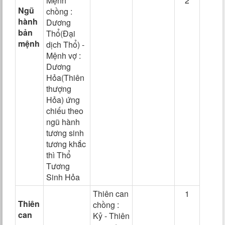
Mệnh
2
Ngũ
chồng :
hành
Dương
bản
Thổ(Đại
mệnh
dịch Thổ) -
Mệnh vợ :
Dương
Hỏa(Thiên
thượng
Hỏa) ứng
chiếu theo
ngũ hành
tương sinh
tương khắc
thì Thổ
Tương
Sinh Hỏa
Thiên can
1
Thiên
chồng :
can
Kỷ - Thiên