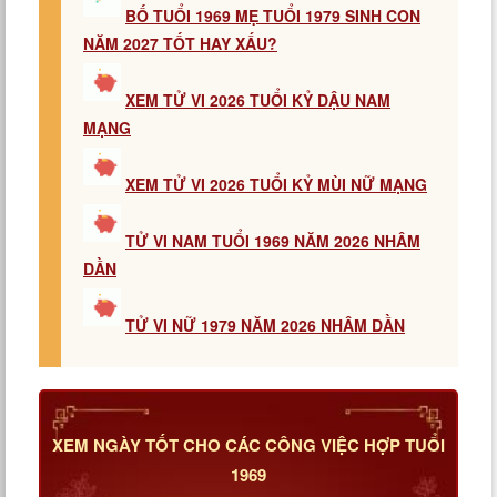
BỐ TUỔI 1969 MẸ TUỔI 1979 SINH CON
NĂM 2027 TỐT HAY XẤU?
XEM TỬ VI 2026 TUỔI KỶ DẬU NAM
MẠNG
XEM TỬ VI 2026 TUỔI KỶ MÙI NỮ MẠNG
TỬ VI NAM TUỔI 1969 NĂM 2026 NHÂM
DẦN
TỬ VI NỮ 1979 NĂM 2026 NHÂM DẦN
XEM NGÀY TỐT CHO CÁC CÔNG VIỆC HỢP TUỔI
1969