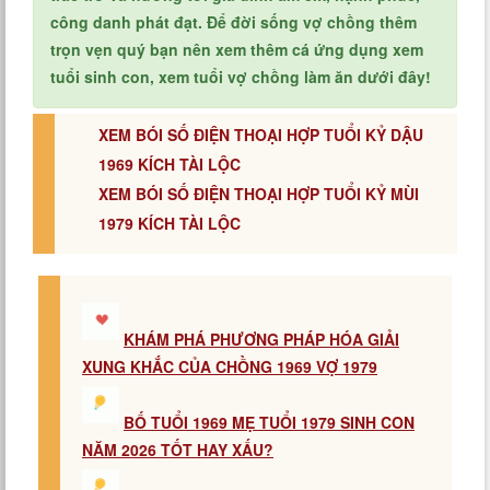
công danh phát đạt. Để đời sống vợ chồng thêm
trọn vẹn quý bạn nên xem thêm cá ứng dụng xem
tuổi sinh con, xem tuổi vợ chồng làm ăn dưới đây!
XEM BÓI SỐ ĐIỆN THOẠI HỢP TUỔI KỶ DẬU
1969 KÍCH TÀI LỘC
XEM BÓI SỐ ĐIỆN THOẠI HỢP TUỔI KỶ MÙI
1979 KÍCH TÀI LỘC
KHÁM PHÁ PHƯƠNG PHÁP HÓA GIẢI
XUNG KHẮC CỦA CHỒNG 1969 VỢ 1979
BỐ TUỔI 1969 MẸ TUỔI 1979 SINH CON
NĂM 2026 TỐT HAY XẤU?