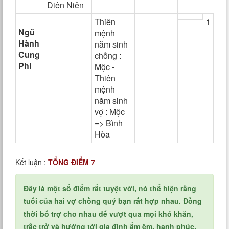
Diên Niên
Thiên
1
Ngũ
mệnh
Hành
năm sinh
Cung
chồng :
Phi
Mộc -
Thiên
mệnh
năm sinh
vợ : Mộc
=> Bình
Hòa
Kết luận :
TỔNG ĐIỂM 7
Đây là một số điểm rất tuyệt vời, nó thể hiện rằng
tuổi của hai vợ chồng quý bạn rất hợp nhau. Đồng
thời bổ trợ cho nhau để vượt qua mọi khó khăn,
trắc trở và hướng tới gia đình ấm êm, hạnh phúc,