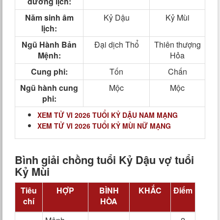
dương lịch:
Năm sinh âm
Kỷ Dậu
Kỷ Mùi
lịch:
Ngũ Hành Bản
Đại dịch Thổ
Thiên thượng
Mệnh:
Hỏa
Cung phi:
Tốn
Chấn
Ngũ hành cung
Mộc
Mộc
phi:
XEM TỬ VI 2026 TUỔI KỶ DẬU NAM MẠNG
XEM TỬ VI 2026 TUỔI KỶ MÙI NỮ MẠNG
Bình giải chồng tuổi Kỷ Dậu vợ tuổi
Kỷ Mùi
Tiêu
HỢP
BÌNH
KHẮC
Điểm
chí
HÒA