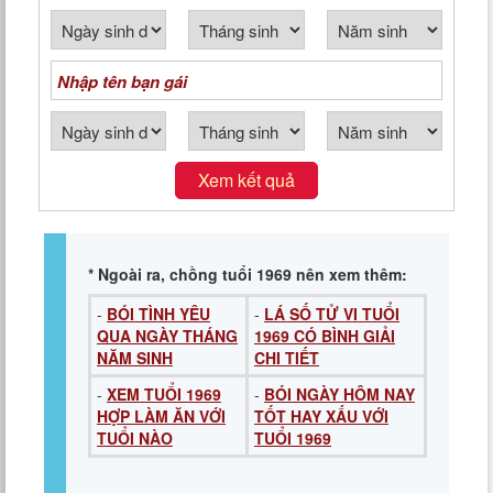
Xem kết quả
* Ngoài ra, chồng tuổi 1969 nên xem thêm:
-
BÓI TÌNH YÊU
-
LÁ SỐ TỬ VI TUỔI
QUA NGÀY THÁNG
1969 CÓ BÌNH GIẢI
NĂM SINH
CHI TIẾT
-
XEM TUỔI 1969
-
BÓI NGÀY HÔM NAY
HỢP LÀM ĂN VỚI
TỐT HAY XẤU VỚI
TUỔI NÀO
TUỔI 1969