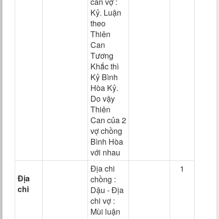
can vợ :
Kỷ. Luận
theo
Thiên
Can
Tương
Khắc thì
Kỷ Bình
Hòa Kỷ.
Do vậy
Thiên
Can của 2
vợ chồng
Bình Hòa
với nhau
Địa chi
1
Địa
chồng :
chi
Dậu - Địa
chi vợ :
Mùi luận