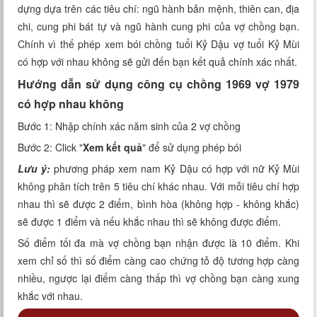
dựng dựa trên các tiêu chí: ngũ hành bản mệnh, thiên can, địa
Xem tuổi
chi, cung phi bát tự và ngũ hành cung phi của vợ chồng bạn.
Chính vì thế phép xem bói chồng tuổi Kỷ Dậu vợ tuổi Kỷ Mùi
Xem bói
có hợp với nhau không sẽ gửi đến bạn kết quả chính xác nhất.
Tướng số
Hướng dẫn sử dụng công cụ chồng 1969 vợ 1979
có hợp nhau không
Cung hoàng đạo
Bước 1: Nhập chính xác năm sinh của 2 vợ chồng
Bước 2: Click "
Xem kết quả
" để sử dụng phép bói
Lưu ý:
phương pháp xem nam Kỷ Dậu có hợp với nữ Kỷ Mùi
không phân tích trên 5 tiêu chí khác nhau. Với mỗi tiêu chí hợp
nhau thì sẽ được 2 điểm, bình hòa (không hợp - không khắc)
sẽ được 1 điểm và nếu khắc nhau thì sẽ không được điểm.
Số điểm tối đa mà vợ chồng bạn nhận được là 10 điểm. Khi
xem chỉ số thì số điểm càng cao chứng tỏ độ tương hợp càng
nhiều, ngược lại điểm càng thấp thì vợ chồng bạn càng xung
khắc với nhau.