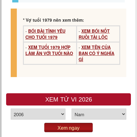
* Vợ tuổi 1979 nên xem thêm:
-
BÓI BÀI TÌNH YÊU
-
XEM BÓI NỐT
CHO TUỔI 1979
RUỒI TÀI LỘC
-
XEM TUỔI 1979 HỢP
-
XEM TÊN CỦA
LÀM ĂN VỚI TUỔI NÀO
BẠN CÓ Ý NGHĨA
GÌ
XEM TỬ VI 2026
Xem ngay