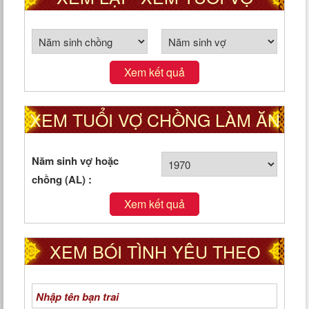
CHỒNG THEO CUNG PHI
Xem kết quả
XEM TUỔI VỢ CHỒNG LÀM ĂN
TỐT HAY XẤU
Năm sinh vợ hoặc
chồng (AL) :
Xem kết quả
XEM BÓI TÌNH YÊU THEO
NGÀY THÁNG NĂM SINH